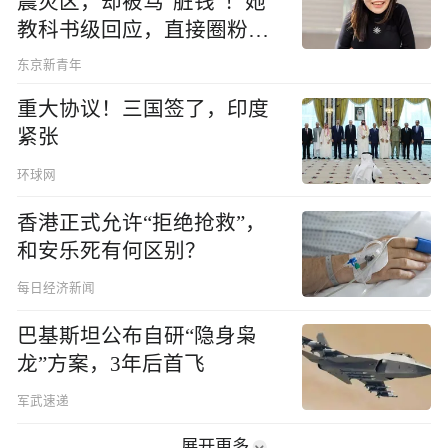
震灾区，却被骂“脏钱”！她
教科书级回应，直接圈粉无
数
东京新青年
重大协议！三国签了，印度
紧张
环球网
香港正式允许“拒绝抢救”，
和安乐死有何区别？
每日经济新闻
巴基斯坦公布自研“隐身枭
龙”方案，3年后首飞
军武速递
展开更多