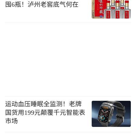
囤6瓶！泸州老窖底气何在
运动血压睡眠全监测！老牌
国货用199元颠覆千元智能表
市场