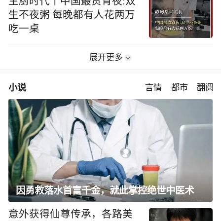
主厨时代丨中国最贵宵夜:双
生不夜粥 每晚都有人花两万
吃一桌
展开更多
小说
言情
都市
翻阅
因勇救落水首富千金，就此掌控绝世中医术
意外获得仙尊传承，各路美