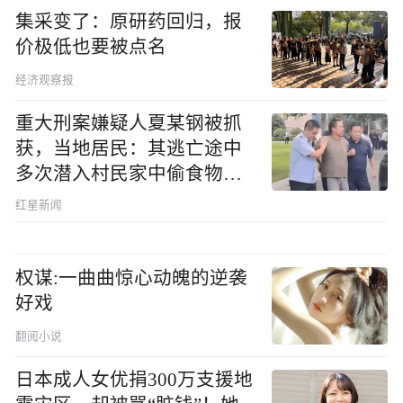
集采变了：原研药回归，报
价极低也要被点名
经济观察报
重大刑案嫌疑人夏某钢被抓
获，当地居民：其逃亡途中
多次潜入村民家中偷食物被
发现
红星新闻
权谋:一曲曲惊心动魄的逆袭
好戏
翻阅小说
日本成人女优捐300万支援地