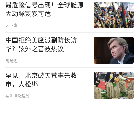
最危险信号出现！全球能源
大动脉岌岌可危
天下事
中国拒绝美鹰派副防长访
华？弦外之音被热议
胡锡进
罕见，北京破天荒率先救
市，大松绑
马江博说趋势