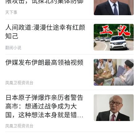
限攻击，试探北约集体防御
天下事
人间政道:漫漫仕途幸有红颜
知己
翻阅小说
伊媒发布伊朗最高领袖视频
凤凰卫视资讯台
日本原子弹爆炸亲历者警告
高市：想通过战争成为大
国，这种想法本身就是错误
的
凤凰卫视资讯台