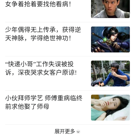
女争着抢着要找他看病！
少年偶得无上传承，获得逆
天神脉，学得绝世神功！
“快递小哥”工作失误被投
诉，深夜哭求女客户原谅!
小伙拜师学艺 师傅重病临终
前求他娶了师母
展开更多