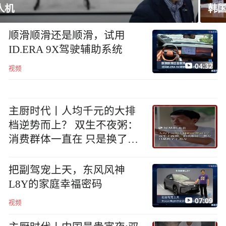
韩国足协就“性招待”外国裁判丑闻致歉
顺滑顺滑还是顺滑，试用
ID.ERA 9X驾驶辅助系统
04:32
视频
主厨时代丨人均千元的大排
档逆势而上？ 双生不夜粥：
消费群体一直在 只是换了个
地方
把副驾宠上天，东风风神
L8Y的家庭幸福密码
07:09
视频