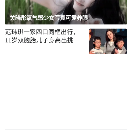
关晓彤氧气感少女写真可爱养眼
范玮琪一家四口同框出行，
11岁双胞胎儿子身高出挑