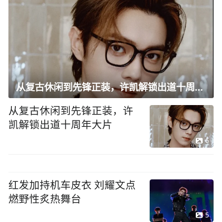
从复古休闲到先锋正装，许凯解锁出道十周年大片
从复古休闲到先锋正装，许
凯解锁出道十周年大片
6
红发加持机车皮衣 刘耀文点
燃野性炙热舞台
5