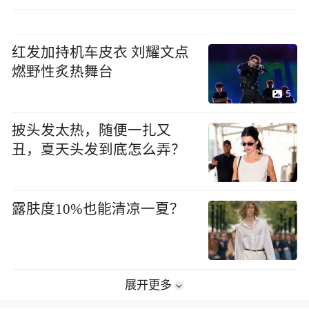
红发加持机车皮衣 刘耀文点
燃野性炙热舞台
5
披头发太热，随便一扎又
丑，夏天头发到底怎么弄？
露肤度10%也能清凉一夏？
展开更多