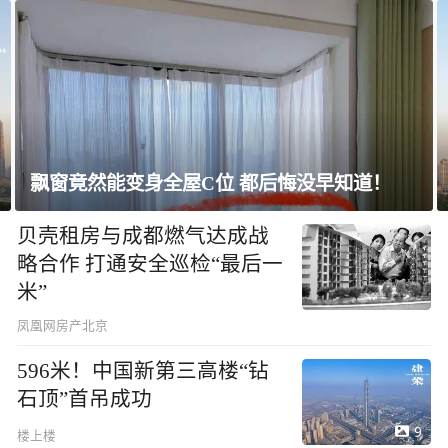
上海未建成的地标：“人”字大楼
贝壳租房与成都燃气达成战
略合作 打通安全巡检“最后一
米”
凤凰网房产北京
596米！中国新第三高楼“钻
石顶”首吊成功
9
楼上楼