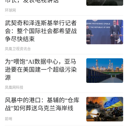
市长，发表电视讲话
环球网
武契奇和泽连斯基举行记者
会：整个国际社会都希望战
争尽快结束
凤凰卫视资讯台
为“喂饱”AI数据中心，亚马
逊要在美国建一个超级污染
源
凤凰网科技
风暴中的港口：基辅的“仓库
战”如何葬送乌克兰海岸线
前哨