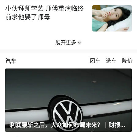
小伙拜师学艺 师傅重病临终
前求他娶了师母
展开更多
汽车
团车
选车
降价
利润腰斩之后，大众如何布局未来？｜财报全视角