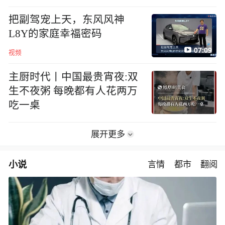
地方
把副驾宠上天，东风风神
L8Y的家庭幸福密码
07:09
视频
主厨时代丨中国最贵宵夜:双
生不夜粥 每晚都有人花两万
吃一桌
展开更多
小说
言情
都市
翻阅