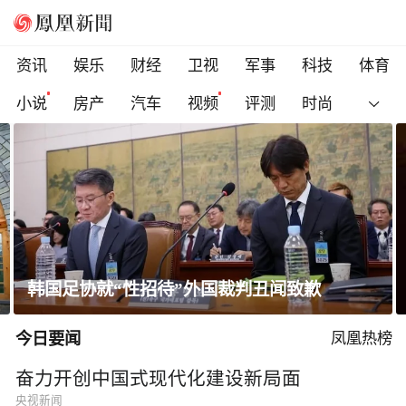
资讯
娱乐
财经
卫视
军事
科技
体育
小说
房产
汽车
视频
评测
时尚
韩国足协就“性招待”外国裁判丑闻致歉
今日要闻
凤凰热榜
奋力开创中国式现代化建设新局面
央视新闻