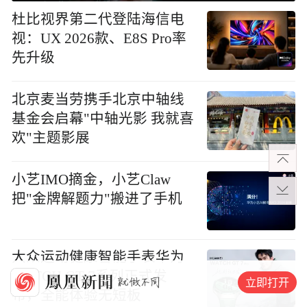
杜比视界第二代登陆海信电
视：UX 2026款、E8S Pro率
先升级
北京麦当劳携手北京中轴线
基金会启幕"中轴光影 我就喜
欢"主题影展
小艺IMO摘金，小艺Claw
把"金牌解题力"搬进了手机
大众运动健康智能手表华为
WATCH GT 7系列正式发
立即打开
布，全能体验无短板