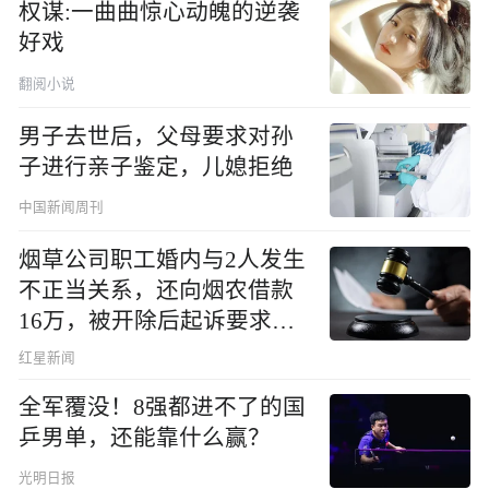
权谋:一曲曲惊心动魄的逆袭
好戏
翻阅小说
男子去世后，父母要求对孙
子进行亲子鉴定，儿媳拒绝
中国新闻周刊
烟草公司职工婚内与2人发生
不正当关系，还向烟农借款
16万，被开除后起诉要求复
职，法院判了
红星新闻
全军覆没！8强都进不了的国
乒男单，还能靠什么赢？
光明日报