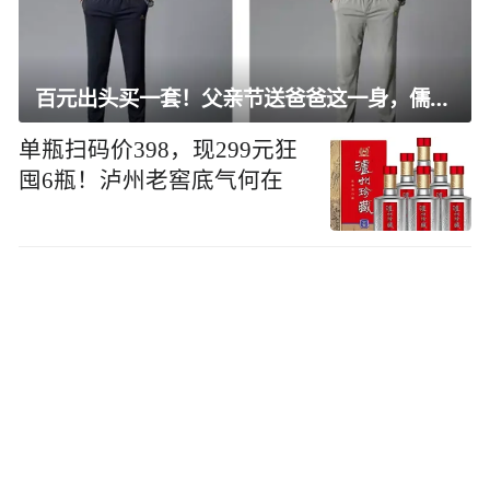
百元出头买一套！父亲节送爸爸这一身，儒雅有型还凉爽
单瓶扫码价398，现299元狂
囤6瓶！泸州老窖底气何在