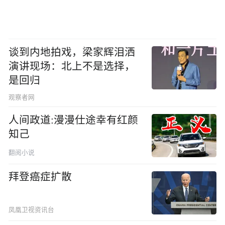
谈到内地拍戏，梁家辉泪洒
演讲现场：北上不是选择，
是回归
观察者网
人间政道:漫漫仕途幸有红颜
知己
翻阅小说
拜登癌症扩散
凤凰卫视资讯台