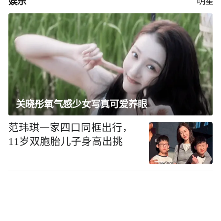
娱乐
明星
关晓彤氧气感少女写真可爱养眼
范玮琪一家四口同框出行，
11岁双胞胎儿子身高出挑