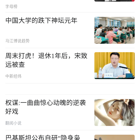
字母榜
中国大学的跌下神坛元年
马江博说趋势
周末打虎！退休1年后，宋致
远被查
中新经纬
权谋:一曲曲惊心动魄的逆袭
好戏
翻阅小说
巴基斯坦公布自研“隐身枭