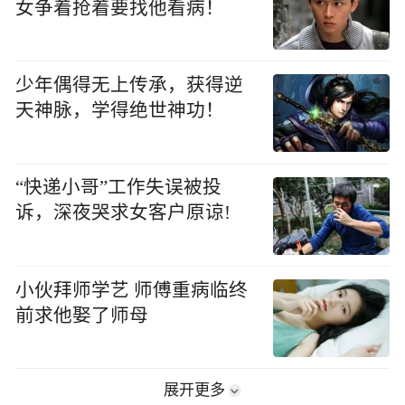
女争着抢着要找他看病！
少年偶得无上传承，获得逆
天神脉，学得绝世神功！
“快递小哥”工作失误被投
诉，深夜哭求女客户原谅!
小伙拜师学艺 师傅重病临终
前求他娶了师母
展开更多