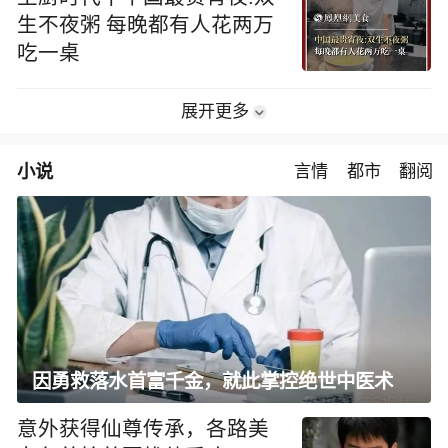
生不夜粥 每晚都有人花两万
吃一桌
展开更多
小说
言情
都市
翻阅
因勇救落水首富千金，就此掌控绝世中医术
意外获得仙尊传承，各路美