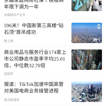
京籍家庭购房社保个税缴纳
年限下调为一年
凤凰网房产北京
596米！中国新第三高楼“钻
石顶”首吊成功
9
楼上楼
商业用品与服务行业174家上
市公司静态市盈率平均25.01
倍，中位数32.70倍
金融界
报道：TikTok加速中国高管
对美国电商业务接管进程
观点新媒体