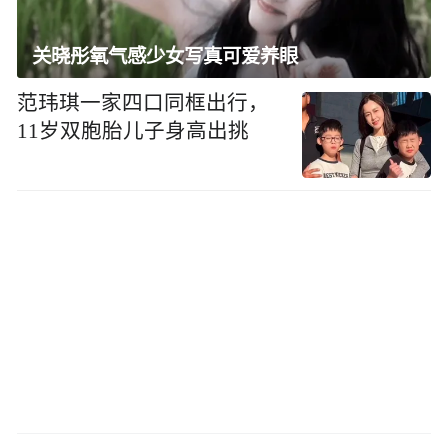
关晓彤氧气感少女写真可爱养眼
范玮琪一家四口同框出行，
11岁双胞胎儿子身高出挑