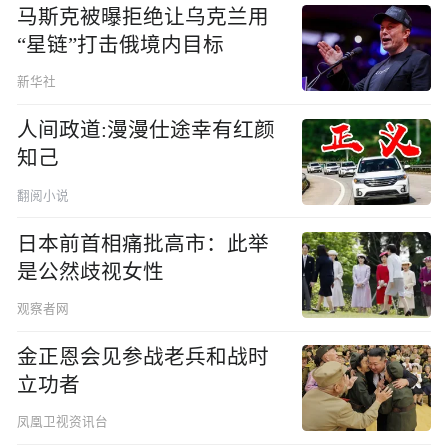
马斯克被曝拒绝让乌克兰用
“星链”打击俄境内目标
新华社
人间政道:漫漫仕途幸有红颜
知己
翻阅小说
日本前首相痛批高市：此举
是公然歧视女性
观察者网
金正恩会见参战老兵和战时
立功者
凤凰卫视资讯台