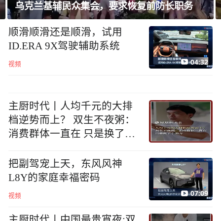
乌克兰基辅民众集会，要求恢复前防长职务
顺滑顺滑还是顺滑，试用
ID.ERA 9X驾驶辅助系统
04:32
视频
主厨时代丨人均千元的大排
档逆势而上？ 双生不夜粥：
消费群体一直在 只是换了个
地方
把副驾宠上天，东风风神
L8Y的家庭幸福密码
07:09
视频
主厨时代丨中国最贵宵夜:双