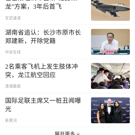
龙”方案，3年后首飞
军武速递
湖南省追认：长沙市原市长
郑建新，开除党籍
中安在线
2名乘客飞机上发生肢体冲
突，龙江航空回应
潇湘晨报
国际足联主席又一桩丑闻曝
光
新黄河
展开更多