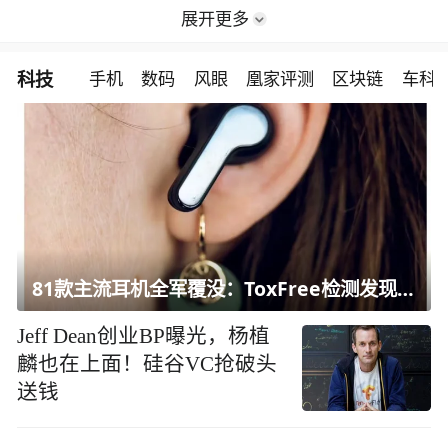
展开更多
科技
手机
数码
风眼
凰家评测
区块链
车科
81款主流耳机全军覆没：ToxFree检测发现均含对人体有害化学物质
Jeff Dean创业BP曝光，杨植
麟也在上面！硅谷VC抢破头
送钱