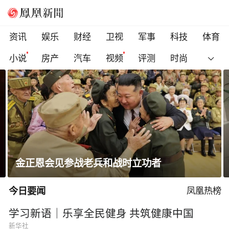
资讯
娱乐
财经
卫视
军事
科技
体育
小说
房产
汽车
视频
评测
时尚
金正恩会见参战老兵和战时立功者
今日要闻
凤凰热榜
学习新语｜乐享全民健身 共筑健康中国
新华社