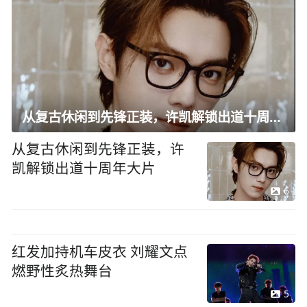
从复古休闲到先锋正装，许凯解锁出道十周年大片
从复古休闲到先锋正装，许
凯解锁出道十周年大片
6
红发加持机车皮衣 刘耀文点
燃野性炙热舞台
5