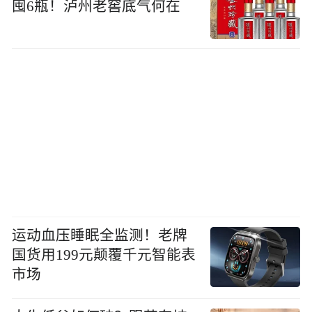
囤6瓶！泸州老窖底气何在
运动血压睡眠全监测！老牌
国货用199元颠覆千元智能表
市场