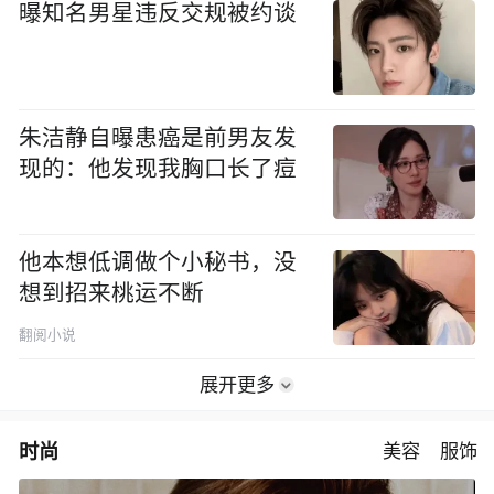
曝知名男星违反交规被约谈
朱洁静自曝患癌是前男友发
现的：他发现我胸口长了痘
他本想低调做个小秘书，没
想到招来桃运不断
翻阅小说
展开更多
时尚
美容
服饰