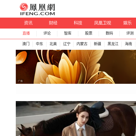
资讯
财经
科技
凤凰卫视
娱乐
直播
评论
智库
股票
数码
评测
澳门
中东
北美
辽宁
内蒙古
新疆
黑龙江
海南