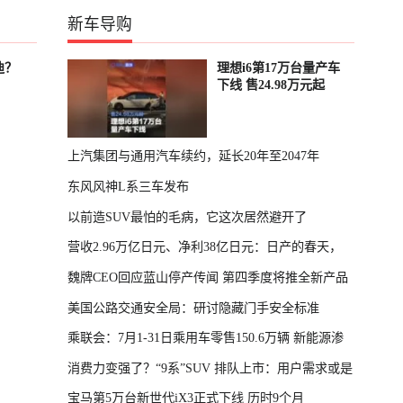
新车导购
迪？
理想i6第17万台量产车
下线 售24.98万元起
上汽集团与通用汽车续约，延长20年至2047年
东风风神L系三车发布
以前造SUV最怕的毛病，它这次居然避开了
营收2.96万亿日元、净利38亿日元：日产的春天，
魏牌CEO回应蓝山停产传闻 第四季度将推全新产品
回来了
美国公路交通安全局：研讨隐藏门手安全标准
乘联会：7月1-31日乘用车零售150.6万辆 新能源渗
消费力变强了？“9系”SUV 排队上市：用户需求或是
透率64.4%
宝马第5万台新世代iX3正式下线 历时9个月
主因