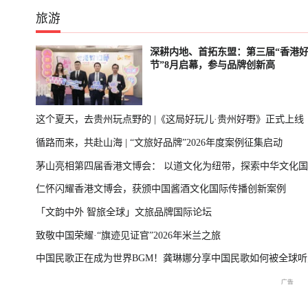
旅游
深耕内地、首拓东盟：第三届“香港
节”8月启幕，参与品牌创新高
这个夏天，去贵州玩点野的 |《这局好玩儿·贵州好嘢》正式上线
循路而来，共赴山海 | “文旅好品牌”2026年度案例征集启动
茅山亮相第四届香港文博会： 以道文化为纽带，探索中华文化
仁怀闪耀香港文博会，获颁中国酱酒文化国际传播创新案例
播新表达
「文韵中外 智旅全球」文旅品牌国际论坛
致敬中国荣耀·“旗迹见证官”2026年米兰之旅
中国民歌正在成为世界BGM！龚琳娜分享中国民歌如何被全球听