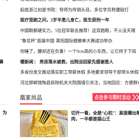
起底浙江如是书院：导师为传销头目，多位学员称遭殴打
医疗悲剧之问，2岁半患儿身亡，医生获刑一年
中国鞋都硬实力，5位冠军联名推荐！这双跑鞋，不火没天理
“鲁花杯”首届中国·莱阳国际螳螂拳大赛成功举办
你睡了，腰却还在负重！一个9cm高的小东西，让它终于下班
骗
暖新闻 |
男孩落水被救，出院没回家先感谢恩人
多省份发文推动落实职工带薪休假 多地要求领导干部带头休假
河北邯郸馆陶县拆除机关大院围墙引关注，当地回应：方便群
凰家尚品
，为
切开一看，全是“心机”：直接爆出
已结束
肉，一半都是猫山王