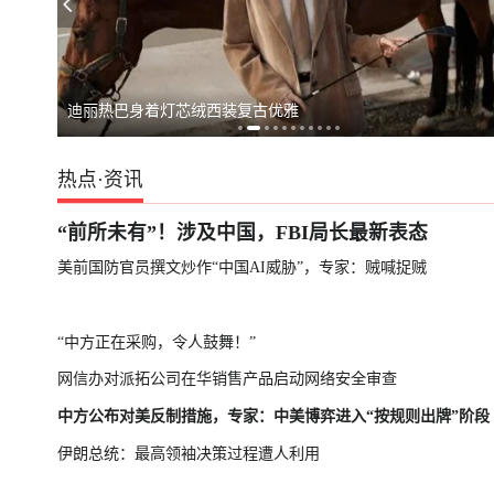
台湾启动汉光演
迪丽热巴身着灯芯绒西装复古优雅
热点
·
资讯
“前所未有”！涉及中国，FBI局长最新表态
美前国防官员撰文炒作“中国AI威胁”，专家：贼喊捉贼
“中方正在采购，令人鼓舞！”
网信办对派拓公司在华销售产品启动网络安全审查
中方公布对美反制措施，专家：中美博弈进入“按规则出牌”阶段
伊朗总统：最高领袖决策过程遭人利用