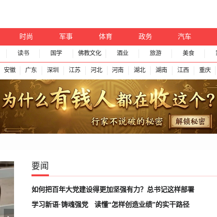
时尚
军事
体育
政务
汽车
读书
国学
佛教文化
酒业
旅游
美食
安徽
广东
深圳
江苏
河北
河南
湖北
湖南
江西
重庆
要闻
如何把百年大党建设得更加坚强有力？总书记这样部署
学习新语·铸魂强党
读懂“怎样创造业绩”的实干路径