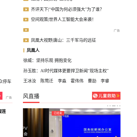
齐评天下|“中国为何必须强大”为了谁？
空间观策|世界人工智能大会来袭！
凤凰大视野|唐山：三千军马的远征
凤凰人
徐威：坚持乐观 拥抱变化
孙玉胜：AI时代媒体更要捍卫新闻“现场主权”
王冰汝
陈莺迁
李淼
霍伟伟
曹劼
李睿
众停车
风直播
榴莲
已结束
已结束