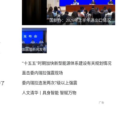
国新办：2026年上半年进出口情况
南宁市
）
？
体崩塌新闻发布
“十五五”时期加快新型能源体系建设有关规划情况
直击委内瑞拉强震现场
委内瑞拉连发两次7级以上强震
惨了
人文清华丨具身智能 智赋万物