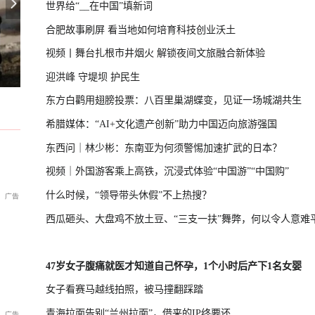
世界给“__在中国”填新词
合肥故事刷屏 看当地如何培育科技创业沃土
视频丨舞台扎根市井烟火 解锁夜间文旅融合新体验
习，学者：制造紧张局势捞预算
专家：朝鲜发射导弹，威慑日本意图
茅台镇老饕从不问牌子，只问“有罗庆忠吗”，百元价位喝哭老酒鬼
迎洪峰 守堤坝 护民生
东方白鹳用翅膀投票：八百里巢湖蝶变，见证一场城湖共生
希腊媒体：“AI+文化遗产创新”助力中国迈向旅游强国
东西问｜林少彬：东南亚为何须警惕加速扩武的日本？
视频｜外国游客乘上高铁，沉浸式体验“中国游”“中国购”
什么时候，“领导带头休假”不上热搜？
西瓜砸头、大盘鸡不放土豆、“三支一扶”舞弊，何以令人意难
47岁女子腹痛就医才知道自己怀孕，1个小时后产下1名女婴
女子看赛马越线拍照，被马撞翻踩踏
青海拉面告别“兰州拉面”，借来的IP终要还