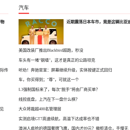
汽车
好物
近期震荡日本车市，竟是这辆比亚
美国改装厂推出Blackbird超跑，秒没
车头有一堵“钢墙”，这才是真正的公路坦克
国际传
听劝！奔驰官宣：屏幕继续升级，实体按键正式回归
车，你买得到；“尊”，可就这一个
L3强制国标来了，每次“脱手”将由厂商买单？
线控底盘，上汽在下一盘什么棋？
见
大众将裁超400名管理层
实测启境GT7高速续航，高温下达成率也不错
澳洲人疯抢的德国奢牌飞鹰，国内才89元？撤柜清仓，手慢无