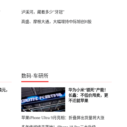
？
泸溪河，藏着多少“牙冠”
高盛、摩根大通，大幅增持中际旭创H股
数码
·
车研所
美元，
华为小米“锁死”产能！
长鑫：不低价甩卖，更
不迁就苹果
苹果iPhone Ultra 9月亮相：折叠屏出货量将大涨