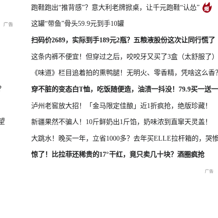
跑鞋跑出“推背感”？意大利老牌掀桌，让千元跑鞋“认怂”
这罐“带鱼”骨头59.9元到手10罐
凤凰最新报道
尊界MPV及华为新品发布会
扫码价2689，实际到手189元2瓶？五粮液股份这次让同行慌了
这条内裤不便宜！但穿过之后，咬咬牙又买了3盒（太舒服了
《味道》栏目追着拍的熏鸭腿！无明火、零香精，凭啥这么香
晓特别直
国新办：2026年上半年国民
重庆彭水山体崩塌救援现场
重庆彭水山
？
穿不脏的变态白T恤，吃饭随便造，油渍一抖没！79.9买一送一
经济运行情况
最新进展
会
泸州老窖放大招！「金马限定佳酿」近1折疯抢，绝版珍藏！
望
新疆果然不骗人！10斤鲜奶出1斤馅，奶味浓到直窜天灵盖！
大跳水！晚买一年，立省1000多？去年买ELLE拉杆箱的，哭
惊了！比拉菲还稀贵的17°干红，竟只卖几十块？酒圈疯抢