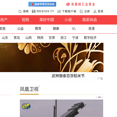
搜索
PHOENIX TV
下载客户端
注册
登录
房产
视频
美好中国
小说
凰家尚品
家居
公益
教育
健康
5G
音漫
山东
青岛
山西
陕西
甘肃
浙江
宁波
数字经济
武林银泰百货稻米节
凤凰卫视