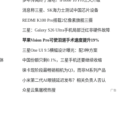
多年传闻终于落地！iPhone 18 Pro三大升级
消息称三星、SK海力士测试中国芯片设备
REDMI K100 Pro搭载2亿像素旗舰三摄
三星：Galaxy S26 Ultra手机局部泛红非硬件故障
苹果Vision Pro可使泪道手术速度提升19%
三星One UI 9.5横幅设计曝光：配3种方案
体
中国份额只剩0.1%，三星手机还要继续收缩
徕卡现阶段最畅销相机为Q3，而非M系列产品
小米第二代AI眼镜延迟发布？相关负责人否认
众星云集屠榜热搜