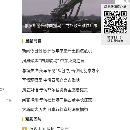
关闭
凤凰新闻客户端
明显
俄罗斯警告德国援乌：或招致灾难性后果
台湾启
国际足联主席首次公开道歉
微信扫一扫
最新节目
随时看热点
新闻今日谈|欧洲数年来最严重偷渡危机
凤凰聚焦|“四海联动” 中东火烧连营
总编关注|美军罕见“众包”打击伊朗创意方案
军情观察室|中俄四舰穿宫古海峡
风云对话|专访菲尔兹奖得主杰曼诺夫
平？
问答神州|专访福建港口集团董事长陈志平
大新闻大历史|日本菲律宾的深度捆绑
精彩回放
近观中国|探访“二次元”