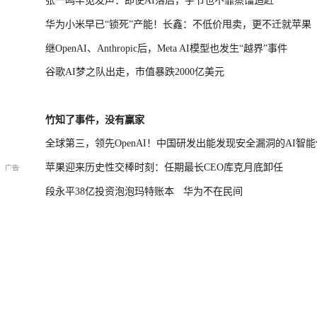
张一鸣罕见发声：即使AI落后，字节也不靠蒸馏追赶
华为小米早已“锁死”产能！长鑫：不低价甩卖，更不迁就苹果
继OpenAI、Anthropic后，Meta AI模型也发生“越界”事件
谷歌AI梦之队出走，市值暴跌2000亿美元
竹知了事件，没有赢家
全球第三，领先OpenAI！中国研发出能发现安全漏洞的AI智能
苹果迎来历史性交棒时刻：任期最长CEO库克月底卸任
段永平38亿投资泡泡玛特账本
华为不在民间