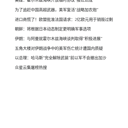
美媒：霍尔木兹海峡开放临时协议“接近达成”
为了追赶中国高超武器，美军复活“战略加农炮”
进口商慌了！欧盟批准法国请求：2亿欧元用于销毁过剩
朝鲜：将根据日本动态制定更明确军事选项
伊朗：与阿曼就霍尔木兹海峡谈判取得“积极进展”
五角大楼对伊朗战争中的美军伤亡统计遭国内质疑
以总理：哈马斯“完全解除武装”前以军不会撤出加沙
众星云集屠榜热搜