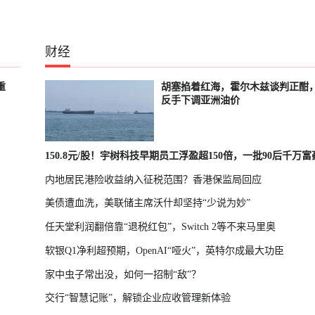
财经
重
胡塞掐着红海，霍尔木兹谈判正酣
反手下调亚洲油价
150.8元/股！宇树科技早期员工浮盈超150倍，一批90后千万
内地居民港险收益纳入征税范围？香港保监局回应
诞生
美债遭血洗，美联储主席沃什却坚持“少说为妙”
任天堂利润翻倍靠“退税红包”，Switch 2等不来马里奥
软银Q1净利超预期，OpenAI“哑火”，英特尔成最大功臣
家中虫子常出没，如何一招制“敌”？
交行“智慧记账”，解锁企业应收管理新体验