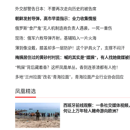
外交部警告日本：不要再次走向历史的被告席
朝鲜发射导弹，高市早苗指示：全力收集情报
俄罗斯“食尸鬼”无人机制造商负责人遇袭，一死一重伤
现场：俄军六枚导弹齐射，基辅陷入一片火海
薄到像没戴，膝盖却多一层防护！这个护具火了，支撑不闷汗
梅姨居住过的黄砂村村民：喊的其实是“媒姨”，有人找她做媒被
“鸭屎”背后藏着香？这杯凤凰单丛，香到连茶渣都有人抢！
多地“兰州拉面”改名“青海拉面”，青海拉面产业行业协会回应
凤凰精选
西班牙前线观察：一条社交媒体视频
已结束
轮播中
何让上万年轻人赌命游向欧洲？