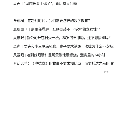
风声丨“冯院长看上你了”，背后有大问题
台风“美莎克”致广西多地受灾 直击防城港救援一
美伊局势缓和 
丘成桐：在功利时代，我们需要怎样的数学教育？
线
凤凰周刊丨房主任塌房，互联网装不下“农村独立女性”？
风暴眼 | 新公司开在村委一楼，38岁的王思聪，还不想接班吗？
直击海军舰艇编队在港开放
庆祝中国共产党成立105周
2026年菲尔兹奖揭
风声丨丈夫和小三冷冻胚胎、妻子要求销毁，法律为什么不支持
交流现场
年大会特别报道
播
风暴眼 | 呛到辣眼睛！昆明黄磷泄漏燃烧，迷雾里的24小时
对话诺兰：《奥德赛》的故事不靠未知结局，而靠抵达之前的渴