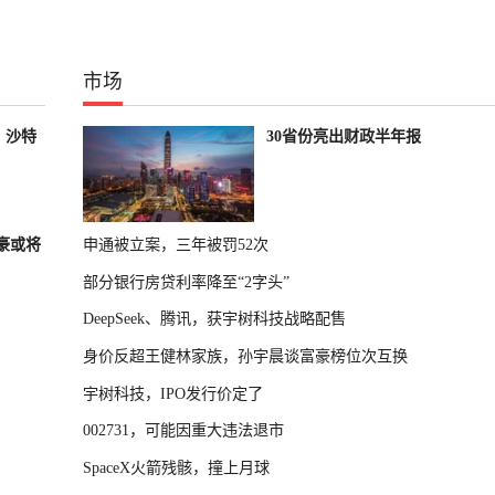
市场
，沙特
30省份亮出财政半年报
富豪或将
申通被立案，三年被罚52次
部分银行房贷利率降至“2字头”
DeepSeek、腾讯，获宇树科技战略配售
身价反超王健林家族，孙宇晨谈富豪榜位次互换
宇树科技，IPO发行价定了
002731，可能因重大违法退市
SpaceX火箭残骸，撞上月球