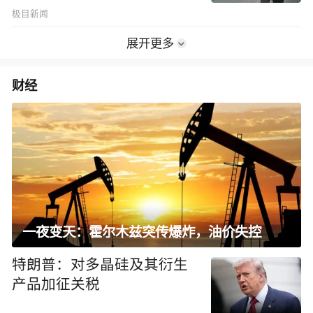
极目新闻
展开更多
财经
一夜变天：霍尔木兹突传爆炸，油价失控
特朗普：对多晶硅及其衍生
产品加征关税