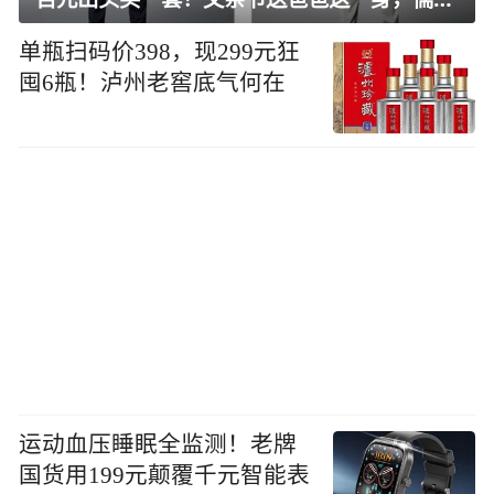
单瓶扫码价398，现299元狂
囤6瓶！泸州老窖底气何在
运动血压睡眠全监测！老牌
国货用199元颠覆千元智能表