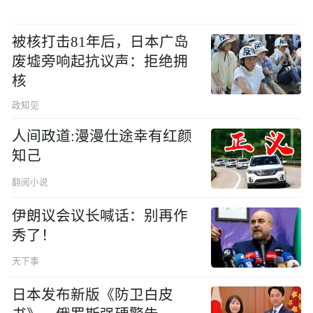
被核打击81年后，日本广岛
废墟旁响起抗议声：拒绝拥
核
政知见
人间政道:漫漫仕途幸有红颜
知己
翻阅小说
伊朗议会议长喊话：别再作
秀了！
天下事
日本发布新版《防卫白皮