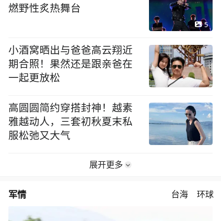
燃野性炙热舞台
5
小酒窝晒出与爸爸高云翔近
期合照！果然还是跟亲爸在
一起更放松
高圆圆简约穿搭封神！越素
雅越动人，三套初秋夏末私
服松弛又大气
展开更多
军情
台海
环球