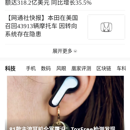
额达318.2亿美元 同比增长35.5%
【网通社快报】本田在美国
召回43913辆摩托车 因转向
系统存在隐患
展开更多
科技
手机
数码
风眼
凰家评测
区块链
车科
81款主流耳机全军覆没：ToxFree检测发现均含对人体有害化学物质