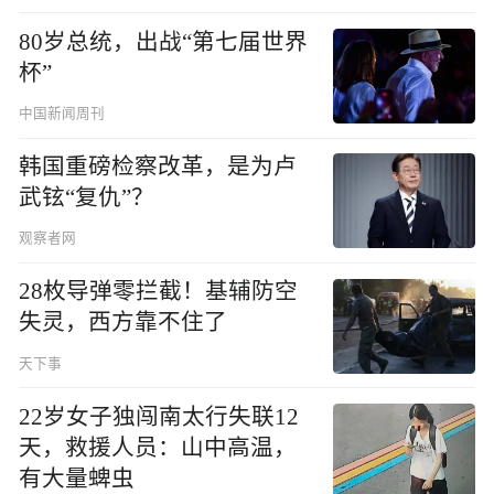
80岁总统，出战“第七届世界
杯”
中国新闻周刊
韩国重磅检察改革，是为卢
武铉“复仇”？
观察者网
28枚导弹零拦截！基辅防空
失灵，西方靠不住了
天下事
22岁女子独闯南太行失联12
天，救援人员：山中高温，
有大量蜱虫