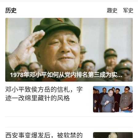
历史
趣史
军史
1978年邓小平如何从党内排名第三成为实际核心？
邓小平致侯方岳的信札，字
迹一改绵里藏针的风格
西安事变爆发后，被软禁的