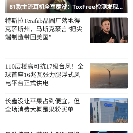
81款主流耳机全军覆没：ToxFree检测发现均含对人体有害化学物质
特斯拉Terafab晶圆厂落地得
克萨斯州，马斯克豪言“把尖
端制造带回美国”
110层楼高可抗17级台风！全
球首座16兆瓦张力腿浮式风
电平台正式供电
长鑫没让苹果占到便宜，但
全场消费大概是果粉买单