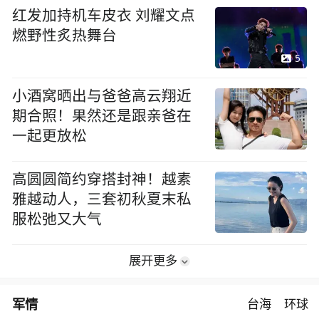
红发加持机车皮衣 刘耀文点
燃野性炙热舞台
5
小酒窝晒出与爸爸高云翔近
期合照！果然还是跟亲爸在
一起更放松
高圆圆简约穿搭封神！越素
雅越动人，三套初秋夏末私
服松弛又大气
展开更多
军情
台海
环球