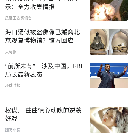
示：全力收集情报
凤凰卫视资讯台
海口疑似被盗佛像已搬离北
京观复博物馆？馆方回应
大河报
“前所未有”！涉及中国，FBI
局长最新表态
环球时报
权谋:一曲曲惊心动魄的逆袭
好戏
翻阅小说