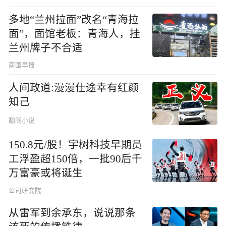
多地“兰州拉面”改名“青海拉
面”，面馆老板：青海人，挂
兰州牌子不合适
南国早报
人间政道:漫漫仕途幸有红颜
知己
翻阅小说
150.8元/股！宇树科技早期员
工浮盈超150倍，一批90后千
万富豪或将诞生
公司研究院
从雷军到余承东，说说那条