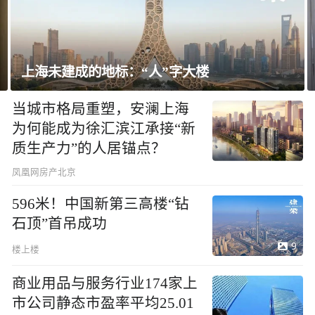
飘窗竟然能变身全屋C位 都后悔没早知道！
当城市格局重塑，安澜上海
为何能成为徐汇滨江承接“新
质生产力”的人居锚点？
凤凰网房产北京
596米！中国新第三高楼“钻
石顶”首吊成功
9
楼上楼
商业用品与服务行业174家上
市公司静态市盈率平均25.01