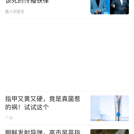
该死的传播铁律
报人刘亚东
指甲又黄又硬，竟是真菌惹
的祸！试试这个
朝鲜发射导弹，高市早苗指