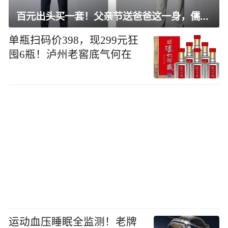
百元出头买一套！父亲节送爸爸这一身，儒雅有型还凉爽
单瓶扫码价398，现299元狂
囤6瓶！泸州老窖底气何在
运动血压睡眠全监测！老牌