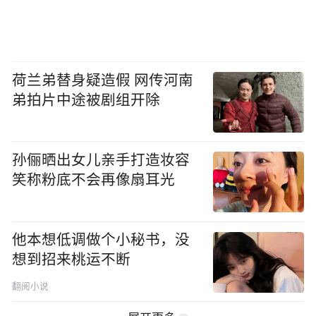
荷兰弟替身疑造假 网传河南
弟拍片中途被剧组开除
孙俪晒出女儿亲手打造妆容
笑称粉底不会再像扇耳光
他本想低调做个小秘书，没
想到招来桃运不断
翻阅小说