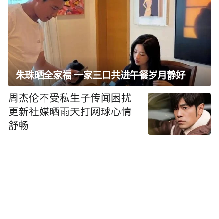
朱珠晒全家福 一家三口共进午餐岁月静好
周杰伦不受私生子传闻困扰
更新社媒晒雨天打网球心情
舒畅