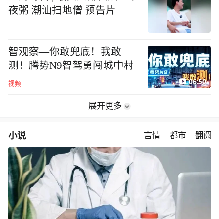
夜粥 潮汕扫地僧 预告片
智观察—你敢兜底！我敢
测！腾势N9智驾勇闯城中村
06:50
视频
展开更多
小说
言情
都市
翻阅