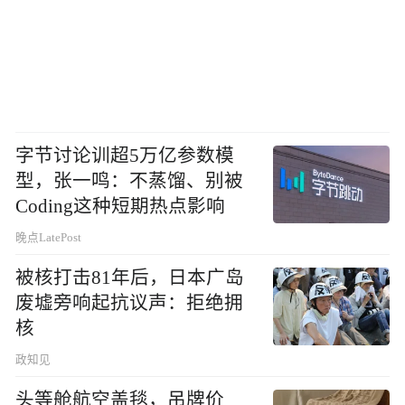
字节讨论训超5万亿参数模
型，张一鸣：不蒸馏、别被
Coding这种短期热点影响
晚点LatePost
被核打击81年后，日本广岛
废墟旁响起抗议声：拒绝拥
核
政知见
头等舱航空盖毯，吊牌价