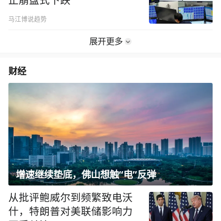
止崩盘式下跌
马江博说趋势
展开更多
财经
增速继续垫底，佛山想触“电”反弹
从批评鲍威尔到频繁致电沃
什，特朗普对美联储影响力