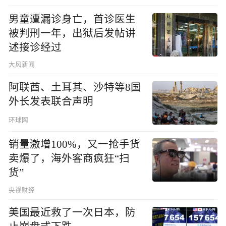
男童遭漏诊身亡，首诊医生
被判刑一年，出狱后发帖讲
述接诊经过
大风新闻
阿联酋、土耳其、沙特等8国
外长发表联合声明
环球网
销量激增100%，又一抢手货
卖爆了，海外客商疯狂“扫
货”
央视财经
美国最近救了一次日本，防