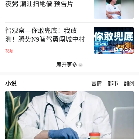
夜粥 潮汕扫地僧 预告片
智观察—你敢兜底！我敢
测！腾势N9智驾勇闯城中村
06:50
视频
展开更多
小说
言情
都市
翻阅