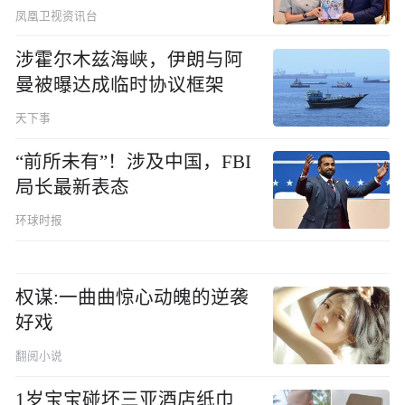
凤凰卫视资讯台
涉霍尔木兹海峡，伊朗与阿
曼被曝达成临时协议框架
天下事
“前所未有”！涉及中国，FBI
局长最新表态
环球时报
权谋:一曲曲惊心动魄的逆袭
好戏
翻阅小说
1岁宝宝碰坏三亚酒店纸巾