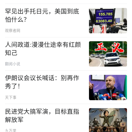
罕见出手托日元，美国到底
怕什么？
观察者网
人间政道:漫漫仕途幸有红颜
知己
翻阅小说
伊朗议会议长喊话：别再作
秀了！
天下事
民进党大搞军演，目标直指
解放军
九万里