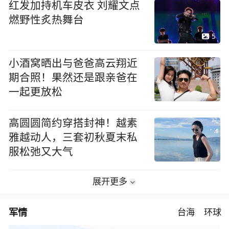
红发加持机车皮衣 刘耀文点
燃野性炙热舞台
5
小酒窝晒出与爸爸高云翔近
期合照！果然还是跟亲爸在
一起更放松
高圆圆简约穿搭封神！越素
雅越动人，三套初秋夏末私
服松弛又大气
展开更多
军情
台海
环球