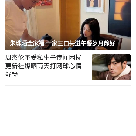
朱珠晒全家福 一家三口共进午餐岁月静好
周杰伦不受私生子传闻困扰
更新社媒晒雨天打网球心情
舒畅