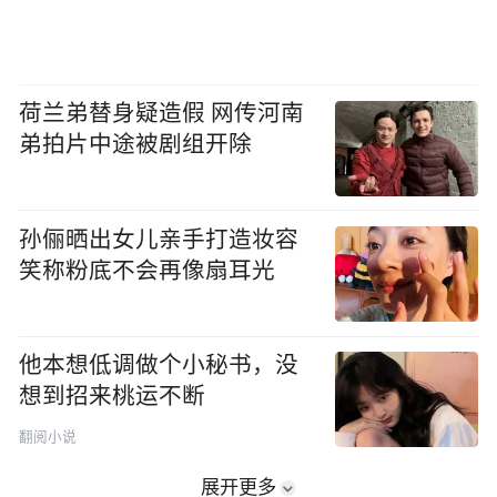
荷兰弟替身疑造假 网传河南
弟拍片中途被剧组开除
孙俪晒出女儿亲手打造妆容
笑称粉底不会再像扇耳光
他本想低调做个小秘书，没
想到招来桃运不断
翻阅小说
展开更多