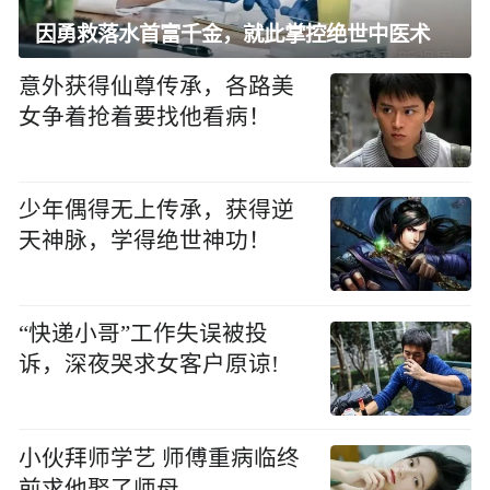
因勇救落水首富千金，就此掌控绝世中医术
意外获得仙尊传承，各路美
女争着抢着要找他看病！
少年偶得无上传承，获得逆
天神脉，学得绝世神功！
“快递小哥”工作失误被投
诉，深夜哭求女客户原谅!
小伙拜师学艺 师傅重病临终
前求他娶了师母