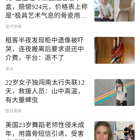
盒，赔偿924元，价格表上称
是“极具艺术气息的骨瓷用
品”
现代快报
租客半夜发现柜中遗像被吓
哭，连夜搬离后要求退还中
介费，平台：退不了
津云
22岁女子独闯南太行失联12
天，救援人员：山中高温，
有大量蜱虫
极目新闻
美国23岁舞蹈老师性侵未成
年，用露骨短信引诱，受害