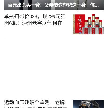
百元出头买一套！父亲节送爸爸这一身，儒雅有型还凉爽
单瓶扫码价398，现299元狂
囤6瓶！泸州老窖底气何在
运动血压睡眠全监测！老牌