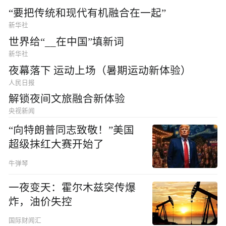
“要把传统和现代有机融合在一起”
新华社
世界给“__在中国”填新词
新华社
夜幕落下 运动上场（暑期运动新体验）
人民日报
解锁夜间文旅融合新体验
央视新闻
“向特朗普同志致敬！”美国
超级抹红大赛开始了
牛弹琴
一夜变天：霍尔木兹突传爆
炸，油价失控
国际财闻汇