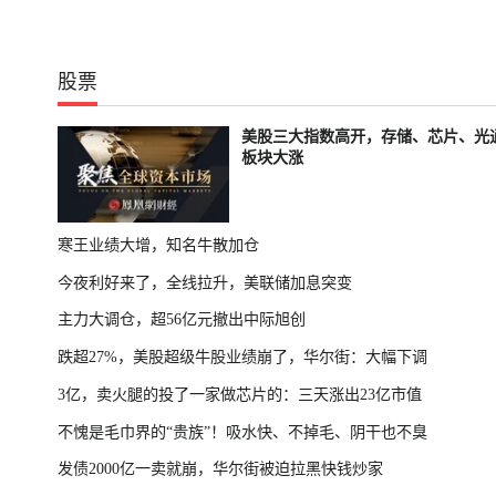
股票
美股三大指数高开，存储、芯片、光
板块大涨
寒王业绩大增，知名牛散加仓
今夜利好来了，全线拉升，美联储加息突变
主力大调仓，超56亿元撤出中际旭创
跌超27%，美股超级牛股业绩崩了，华尔街：大幅下调
3亿，卖火腿的投了一家做芯片的：三天涨出23亿市值
不愧是毛巾界的“贵族”！吸水快、不掉毛、阴干也不臭
发债2000亿一卖就崩，华尔街被迫拉黑快钱炒家