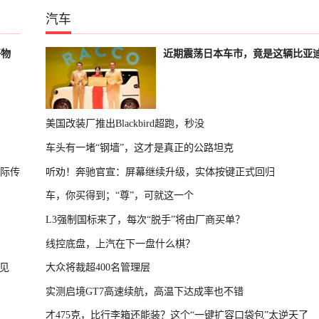
汽车
好物
近期震荡日本车市，竟是这辆比亚
美国改装厂推出Blackbird超跑，秒没
车头有一堵“钢墙”，这才是真正的公路坦克
国际传
听劝！奔驰官宣：屏幕继续升级，实体按键正式回归
车，你买得到；“尊”，可就这一个
L3强制国标来了，每次“脱手”将由厂商买单？
线控底盘，上汽在下一盘什么棋？
见
大众将裁超400名管理层
实测启境GT7高速续航，高温下达成率也不错
才475克，比行李箱还能装？这个“一键扩容口袋包”太逆天了