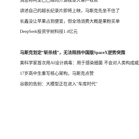
消息称阿里巴巴拟向开源模型大客户收费
讲述自己的超长纪录片即将上映，马斯克先坐不住了
长鑫没让苹果占到便宜，但全场消费大概是果粉买单
DeepSeek投资宇树科技1.4亿元
马斯克划定“斩杀线”，无法阻挡中国版SpaceX逆势突围
美科学家首次用AI设计病毒：用于感染细菌 不会对人类构成威
17岁高中生重写核心架构，马斯克点赞
谷歌的告别：大模型正在进入“车库时代”