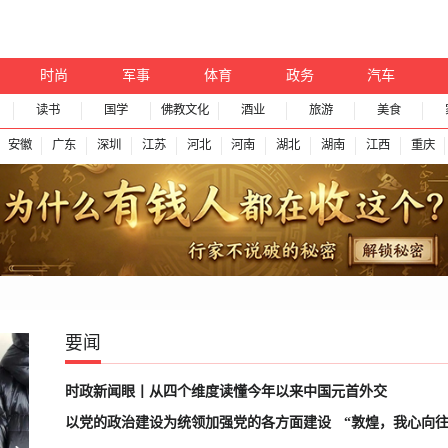
时尚
军事
体育
政务
汽车
读书
国学
佛教文化
酒业
旅游
美食
安徽
广东
深圳
江苏
河北
河南
湖北
湖南
江西
重庆
要闻
时政新闻眼丨从四个维度读懂今年以来中国元首外交
以党的政治建设为统领加强党的各方面建设
“敦煌，我心向往