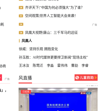
齐评天下|“中国为何必须强大”为了谁？
)
空间观策|世界人工智能大会来袭！
内耗
凤凰大视野|唐山：三千军马的远征
凤凰人
徐威：坚持乐观 拥抱变化
孙玉胜：AI时代媒体更要捍卫新闻“现场主权”
王冰汝
陈莺迁
李淼
霍伟伟
曹劼
李睿
协商
风直播
鱼」，
已结束
已结束