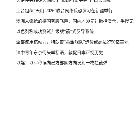
美伊冲突耗尽美国陆军“精确打击导弹”？白宫回应
上合组织“天山-2026”联合网络反恐演习在新疆举行
澳洲人疯抢的德国奢牌飞鹰，国内才89元？撤柜清仓，手慢无
以色列称成功测试升级版“箭”式反导系统
全部使用核动力，特朗普“黄金舰队”造价或高达2750亿美元
法中青年东京街头举标语，敦促日本正视历史
以媒：以军称误向己方部队方向发射一枚拦截弹