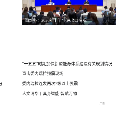
南宁市防汛救灾新闻发布会（第三场）
台风“
线
直击海
交流现
“十五五”时期加快新型能源体系建设有关规划情况
直击委内瑞拉强震现场
委内瑞拉连发两次7级以上强震
狠
人文清华丨具身智能 智赋万物