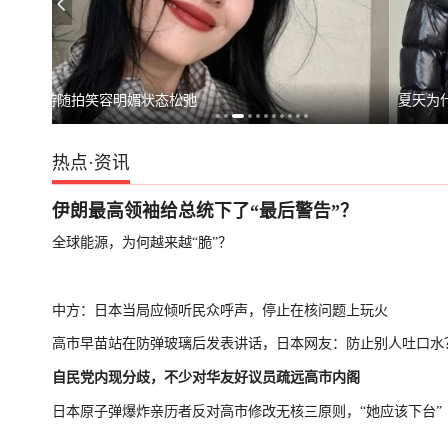
日本民众游行，抗议政府修改“无核三原则”
台湾“汉光演习”
夏天为什么大家都去抢羽绒服了？
热点
·
资讯
伊朗最高领袖给总统下了“最后警告”？
全球能源，为何越来越“脆”？
中方：日本当局应倾听民众呼声，停止在核问题上玩火
高市早苗站在防弹玻璃后发表讲话，日本网友：防止别人吐口水
自民党内现分歧，不少对华友好议员疏远高市内阁
日本原子弹爆炸亲历者反对高市修改无核三原则，“她应该下台”