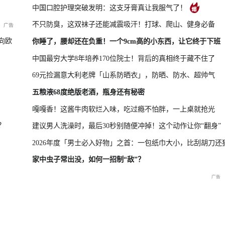
中国口腔护理突破发明：这支牙膏真让我服气了！
不只防臭，这双袜子还能减震吸汗！打球、爬山、健身必备
新品发布会
国新办：2026年上半年进出口情况
向欧
你睡了，腰却还在负重！一个9cm高的小东西，让它终于下班
中国最穷大学8年培养170位院士！背后的真相终于藏不住了
69元捡漏意大利老牌「山系防晒衣」，防晒、防水、超帅气
救援现场
重庆彭水山体崩塌新闻发布
五粮液68度绝版老酒，瓶身还有秘密
会
嘎嘎香！这酱牛肉软烂入味，吃过瘾不怕胖，一上桌就抢光
？
建议男人洗澡时，最后30秒别随便冲掉！这个动作让你“翻身”
2026年度「男士必入好物」之首：一包纸巾大小，比刮胡刀还
家中虫子常出没，如何一招制“敌”？