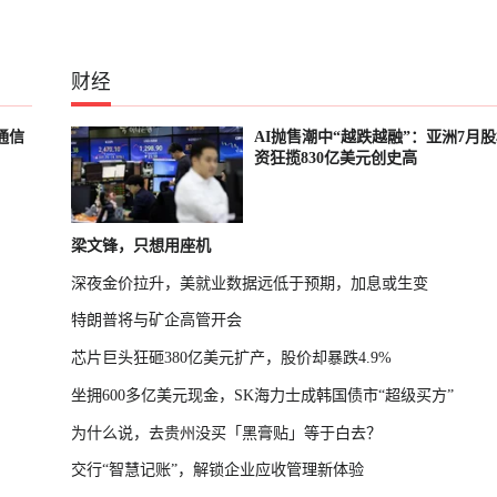
财经
通信
AI抛售潮中“越跌越融”：亚洲7月
资狂揽830亿美元创史高
梁文锋，只想用座机
深夜金价拉升，美就业数据远低于预期，加息或生变
特朗普将与矿企高管开会
芯片巨头狂砸380亿美元扩产，股价却暴跌4.9%
坐拥600多亿美元现金，SK海力士成韩国债市“超级买方”
为什么说，去贵州没买「黑膏贴」等于白去？
交行“智慧记账”，解锁企业应收管理新体验