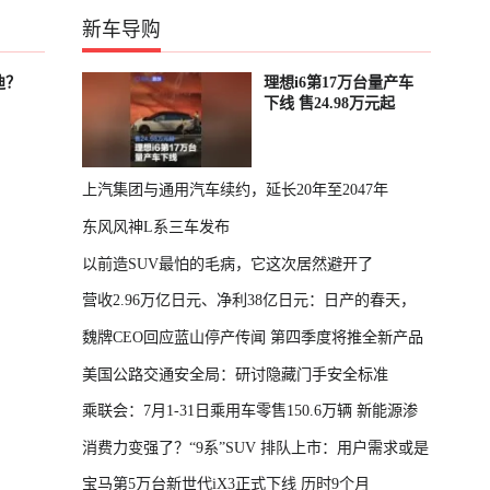
新车导购
迪？
理想i6第17万台量产车
下线 售24.98万元起
上汽集团与通用汽车续约，延长20年至2047年
东风风神L系三车发布
以前造SUV最怕的毛病，它这次居然避开了
营收2.96万亿日元、净利38亿日元：日产的春天，
魏牌CEO回应蓝山停产传闻 第四季度将推全新产品
回来了
美国公路交通安全局：研讨隐藏门手安全标准
乘联会：7月1-31日乘用车零售150.6万辆 新能源渗
消费力变强了？“9系”SUV 排队上市：用户需求或是
透率64.4%
宝马第5万台新世代iX3正式下线 历时9个月
主因