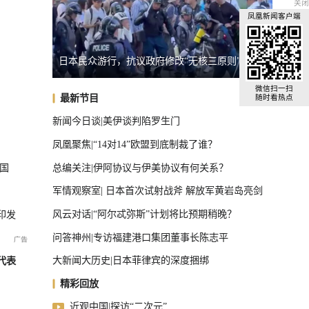
关闭
凤凰新闻客户端
有何考量？
日本民众游行，抗议政府修改“无核三原则”
台湾“
全球汽车前十，中国占了三把椅子
微信扫一扫
最新节目
随时看热点
新闻今日谈|美伊谈判陷罗生门
凤凰聚焦|“14对14”欧盟到底制裁了谁？
总编关注|伊阿协议与伊美协议有何关系？
国
军情观察室| 日本首次试射战斧 解放军黄岩岛亮剑
风云对话|“阿尔忒弥斯”计划将比预期稍晚？
印发
问答神州|专访福建港口集团董事长陈志平
大新闻大历史|日本菲律宾的深度捆绑
代表
精彩回放
近观中国|探访“二次元”