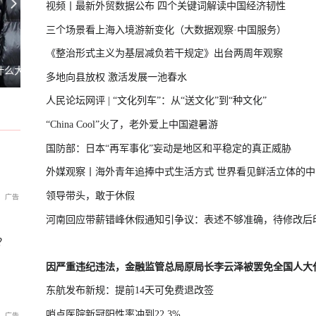
视频丨最新外贸数据公布 四个关键词解读中国经济韧性
三个场景看上海入境游新变化（大数据观察·中国服务）
《整治形式主义为基层减负若干规定》出台两周年观察
在淡水河口设防
乌克兰谈判代表转任情报头子，背后
U17国足三连胜晋级半决赛
多地向县放权 激活发展一池春水
人民论坛网评 | “文化列车”：从“送文化”到“种文化”
“China Cool”火了，老外爱上中国避暑游
国防部：日本“再军事化”妄动是地区和平稳定的真正威胁
外媒观察丨海外青年追捧中式生活方式 世界看见鲜活立体的中
领导带头，敢于休假
河南回应带薪错峰休假通知引争议：表述不够准确，待修改后
？
因严重违纪违法，金融监管总局原局长李云泽被罢免全国人大
东航发布新规：提前14天可免费退改签
哨点医院新冠阳性率冲到22.3%