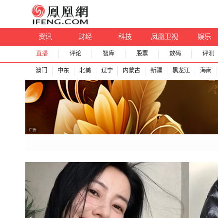
资讯
财经
科技
凤凰卫视
娱乐
直播
评论
智库
股票
数码
评测
澳门
中东
北美
辽宁
内蒙古
新疆
黑龙江
海南