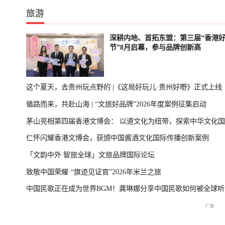
旅游
深耕内地、首拓东盟：第三届“香港
节”8月启幕，参与品牌创新高
这个夏天，去贵州玩点野的 |《这局好玩儿·贵州好嘢》正式上线
循路而来，共赴山海 | “文旅好品牌”2026年度案例征集启动
茅山亮相第四届香港文博会： 以道文化为纽带，探索中华文化
仁怀闪耀香港文博会，获颁中国酱酒文化国际传播创新案例
播新表达
「文韵中外 智旅全球」文旅品牌国际论坛
致敬中国荣耀·“旗迹见证官”2026年米兰之旅
中国民歌正在成为世界BGM！龚琳娜分享中国民歌如何被全球听