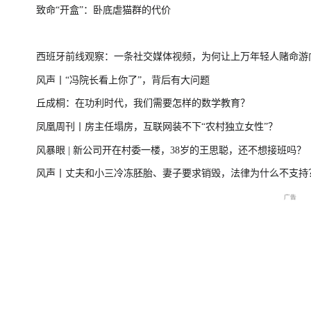
致命“开盒”：卧底虐猫群的代价
一
美伊局势僵持 凤凰最新报道
尊界MPV及华为
西班牙前线观察：一条社交媒体视频，为何让上万年轻人赌命游
风声丨“冯院长看上你了”，背后有大问题
洲？
丘成桐：在功利时代，我们需要怎样的数学教育？
周
2026年菲尔兹奖揭晓特别直
国新办：2026年上半年国民
重庆彭水山体崩塌
凤凰周刊丨房主任塌房，互联网装不下“农村独立女性”？
播
经济运行情况
最新进展
风暴眼 | 新公司开在村委一楼，38岁的王思聪，还不想接班吗？
风声丨丈夫和小三冷冻胚胎、妻子要求销毁，法律为什么不支持