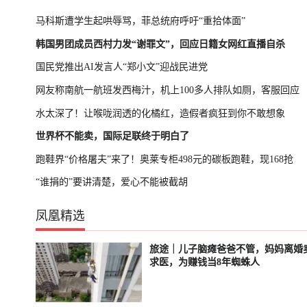
马科斯遭学生起哄辱骂，菲总统府呼吁“重拾体面”
韩国男团成员西村力发“谢罪文”，回应日籍女网红直播自杀
国民党推出AI发言人“郑小文”迎战民进党
网友称南航一航班发西梅汁，机上100多人排队如厕，客服回应
水太深了！让喉咙润透的化橘红，造假者疯狂到你不敢想象
世界杯不能卖，国际足联终于明白了
跑鞋界“价格屠夫”来了！奥莱专柜498元的碳板跑鞋，现168抢
“谁捐的”要讲清楚，爱心不能被截胡
凤凰精选
旅途｜儿子脑瘫爸爸不管，妈妈离婚
轮播中
已结束
求医，为赚钱当8年蜘蛛人