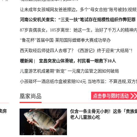
让未成年女孩喊网友爸爸擦边，多个“母女合拍”账号被封(视频
河南公安机关查实：“三支一扶”笔试存在规模性组织作弊犯罪
87岁丧偶丧女，105岁离世：她这一生，治好了千万人的精神
“鲁花杯”首届中国·莱阳国际螳螂拳大赛成功举办
西天取经后师徒四人去哪了？《西游记》终于迎来“大结局”！
暖新闻 |
宜昌突发山体滑坡，村民看一眼救下10人
儿童游艺机成暑期“新宠” 一元魔力监管之困如何破局
小孩碰坏一酒店纸巾盒被索赔924元 当地市监：不算违规,双方
凰家尚品
卖房
仅含一条主骨无小刺！这条「贵族
已结束
老人儿童放心吃