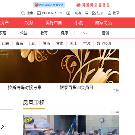
搜索
PHOENIX TV
下载客户端
注册
登录
房产
视频
美好中国
小说
凰家尚品
家居
公益
教育
健康
5G
音漫
山东
青岛
山西
陕西
甘肃
浙江
宁波
数字经济
拉斯海玛对接考察
银泰百货88会员日
凤凰卫视
之”