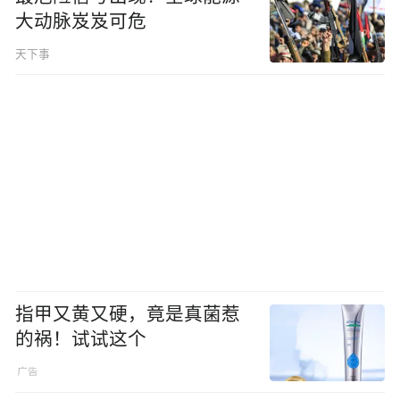
大动脉岌岌可危
天下事
指甲又黄又硬，竟是真菌惹
的祸！试试这个