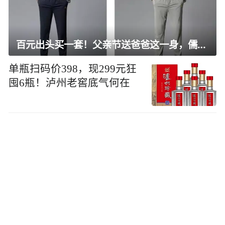
百元出头买一套！父亲节送爸爸这一身，儒雅有型还凉爽
单瓶扫码价398，现299元狂
囤6瓶！泸州老窖底气何在