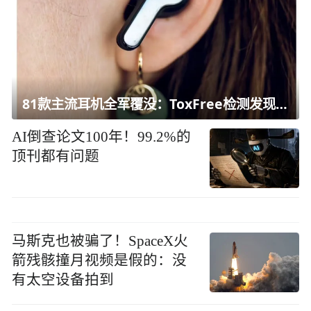
81款主流耳机全军覆没：ToxFree检测发现均含对人体有害化学物质
AI倒查论文100年！99.2%的
顶刊都有问题
马斯克也被骗了！SpaceX火
箭残骸撞月视频是假的：没
有太空设备拍到