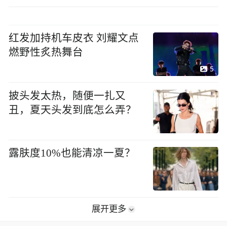
红发加持机车皮衣 刘耀文点
燃野性炙热舞台
5
披头发太热，随便一扎又
丑，夏天头发到底怎么弄？
露肤度10%也能清凉一夏？
展开更多