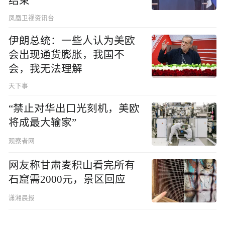
结束
凤凰卫视资讯台
伊朗总统：一些人认为美欧
会出现通货膨胀，我国不
会，我无法理解
天下事
“禁止对华出口光刻机，美欧
将成最大输家”
观察者网
网友称甘肃麦积山看完所有
石窟需2000元，景区回应
潇湘晨报