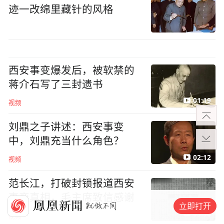
迹一改绵里藏针的风格
西安事变爆发后，被软禁的
蒋介石写了三封遗书
01:19
视频
刘鼎之子讲述：西安事变
中，刘鼎充当什么角色？
02:12
视频
范长江，打破封锁报道西安
事变真相，毛主席致信感谢
立即打开
03:56
视频