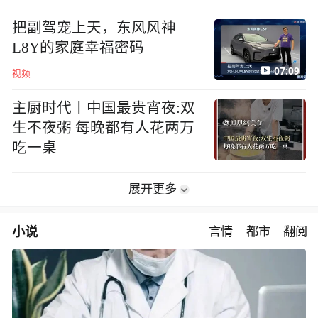
地方
把副驾宠上天，东风风神
L8Y的家庭幸福密码
07:09
视频
主厨时代丨中国最贵宵夜:双
生不夜粥 每晚都有人花两万
吃一桌
展开更多
小说
言情
都市
翻阅