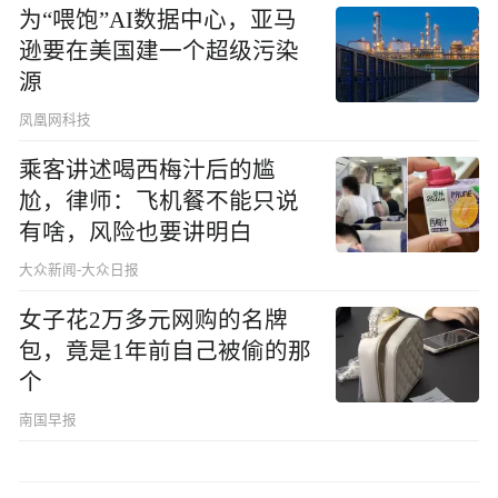
为“喂饱”AI数据中心，亚马
逊要在美国建一个超级污染
源
凤凰网科技
乘客讲述喝西梅汁后的尴
尬，律师：飞机餐不能只说
有啥，风险也要讲明白
大众新闻-大众日报
女子花2万多元网购的名牌
包，竟是1年前自己被偷的那
个
南国早报