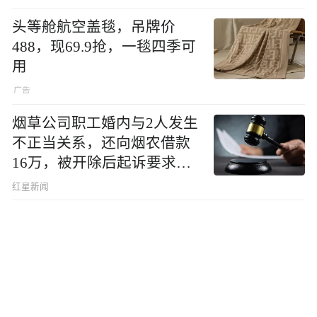
头等舱航空盖毯，吊牌价
488，现69.9抢，一毯四季可
用
烟草公司职工婚内与2人发生
不正当关系，还向烟农借款
16万，被开除后起诉要求复
职，法院判了
红星新闻