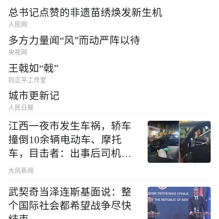
总书记点赞的非遗苗绣焕发新生机
人民网
多方力量闻“风”而动严阵以待
央视网
王戟如“戟”
钧正平工作室
城市更新记
人民日报
江西一夜市发生车祸，轿车
撞倒10余辆电动车、摩托
车，目击者：出事后司机一
直坐车里
大风新闻
武契奇当泽连斯基面说：整
个国际社会都希望战争尽快