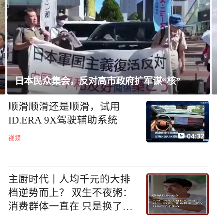
美媒：五角大楼敦促国防企业加快武器生产
顺滑顺滑还是顺滑，试用
ID.ERA 9X驾驶辅助系统
04:32
视频
主厨时代丨人均千元的大排
档逆势而上？ 双生不夜粥：
消费群体一直在 只是换了个