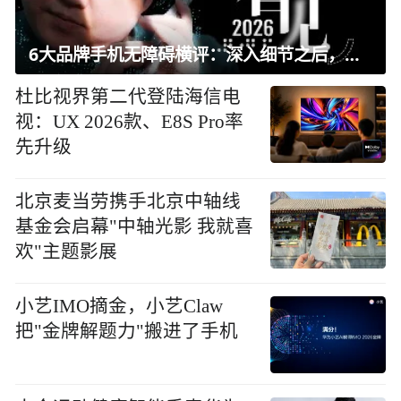
6大品牌手机无障碍横评：深入细节之后，似乎只有苹果能挺住？｜ 看见2026
杜比视界第二代登陆海信电
视：UX 2026款、E8S Pro率
先升级
北京麦当劳携手北京中轴线
基金会启幕"中轴光影 我就喜
欢"主题影展
小艺IMO摘金，小艺Claw
把"金牌解题力"搬进了手机