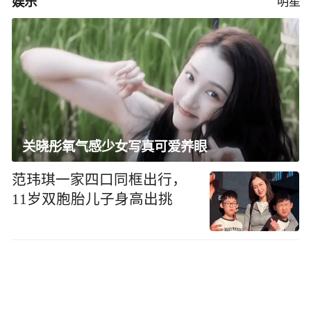
娱乐
明星
关晓彤氧气感少女写真可爱养眼
范玮琪一家四口同框出行，
11岁双胞胎儿子身高出挑