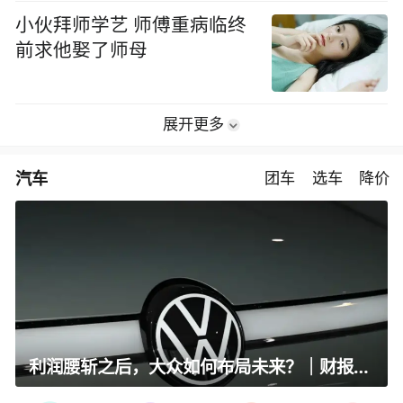
小伙拜师学艺 师傅重病临终
前求他娶了师母
展开更多
汽车
团车
选车
降价
利润腰斩之后，大众如何布局未来？｜财报全视角