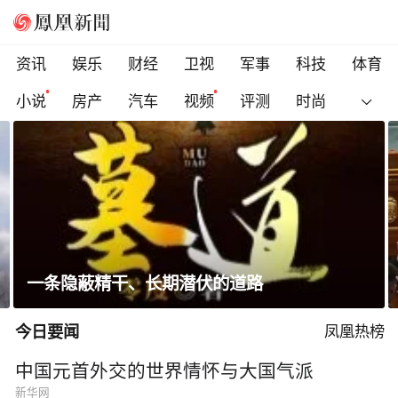
资讯
娱乐
财经
卫视
军事
科技
体育
小说
房产
汽车
视频
评测
时尚
科索沃总理遭反对派议员扔鸡蛋，直播被紧急
切断
今日要闻
凤凰热榜
中国元首外交的世界情怀与大国气派
新华网