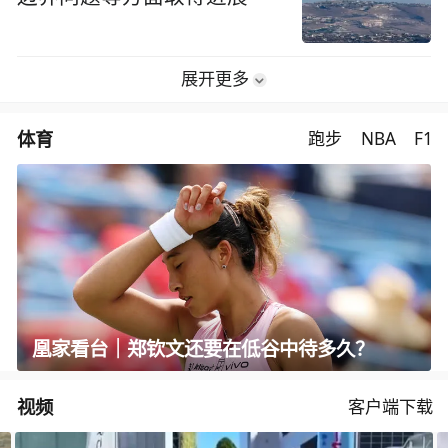
展开更多
体育
跑步
NBA
F1
凰家看台｜郑钦文还要在低谷中待多久？
视频
客户端下载