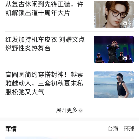
从复古休闲到先锋正装，许
凯解锁出道十周年大片
6
红发加持机车皮衣 刘耀文点
燃野性炙热舞台
5
高圆圆简约穿搭封神！越素
雅越动人，三套初秋夏末私
服松弛又大气
展开更多
军情
台海
环球