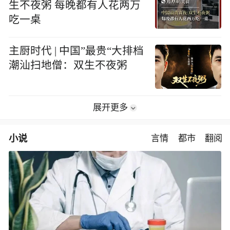
生不夜粥 每晚都有人花两万
吃一桌
主厨时代 | 中国”最贵“大排档
潮汕扫地僧：双生不夜粥
展开更多
小说
言情
都市
翻阅