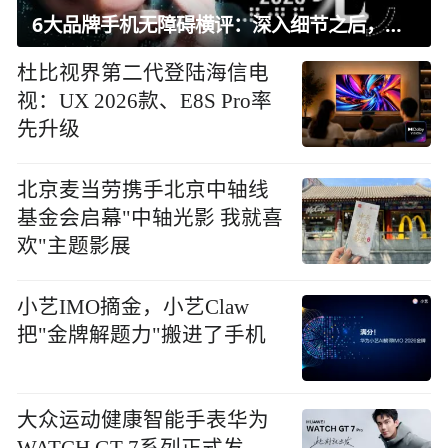
6大品牌手机无障碍横评：深入细节之后，似乎只有苹果能挺住？｜ 看见2026
杜比视界第二代登陆海信电
视：UX 2026款、E8S Pro率
先升级
北京麦当劳携手北京中轴线
基金会启幕"中轴光影 我就喜
欢"主题影展
小艺IMO摘金，小艺Claw
把"金牌解题力"搬进了手机
大众运动健康智能手表华为