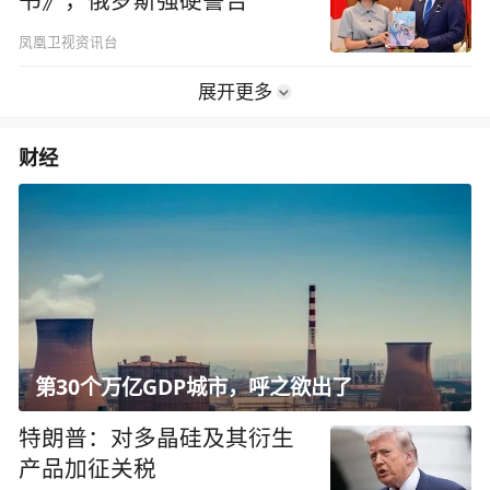
书》，俄罗斯强硬警告
凤凰卫视资讯台
展开更多
财经
第30个万亿GDP城市，呼之欲出了
特朗普：对多晶硅及其衍生
产品加征关税