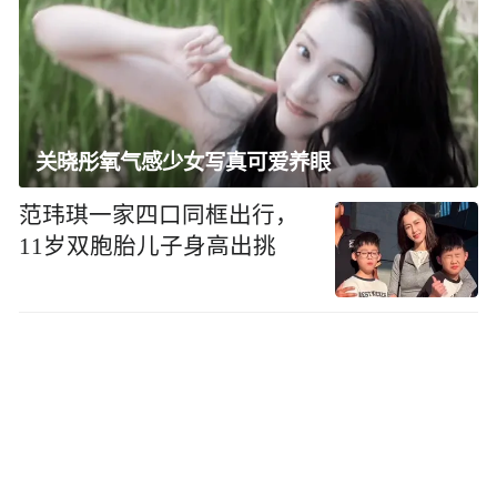
关晓彤氧气感少女写真可爱养眼
范玮琪一家四口同框出行，
11岁双胞胎儿子身高出挑