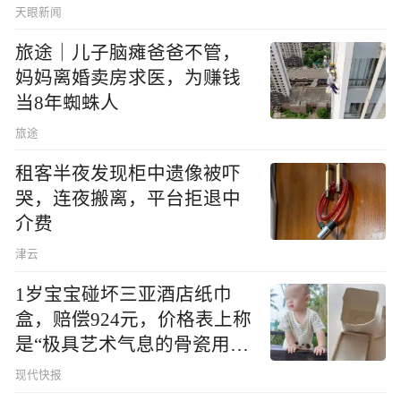
天眼新闻
旅途｜儿子脑瘫爸爸不管，
妈妈离婚卖房求医，为赚钱
当8年蜘蛛人
旅途
租客半夜发现柜中遗像被吓
哭，连夜搬离，平台拒退中
介费
津云
1岁宝宝碰坏三亚酒店纸巾
盒，赔偿924元，价格表上称
是“极具艺术气息的骨瓷用
品”
现代快报