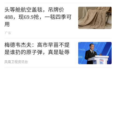
头等舱航空盖毯，吊牌价
488，现69.9抢，一毯四季可
用
梅德韦杰夫：高市早苗不提
是谁扔的原子弹，真是耻辱
凤凰卫视资讯台