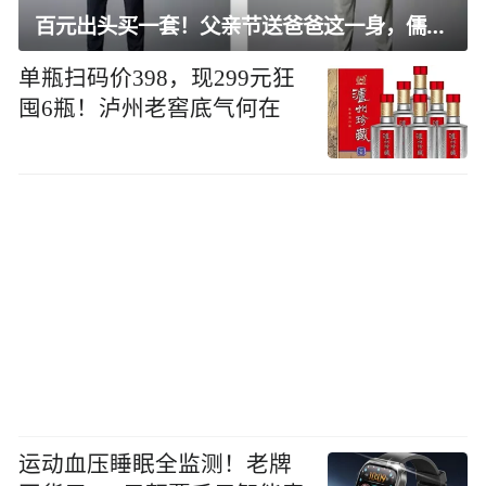
百元出头买一套！父亲节送爸爸这一身，儒雅有型还凉爽
单瓶扫码价398，现299元狂
囤6瓶！泸州老窖底气何在
运动血压睡眠全监测！老牌