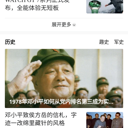
WATCH GT 7系列正式发
布，全能体验无短板
展开更多
历史
趣史
军史
1978年邓小平如何从党内排名第三成为实际核心？
邓小平致侯方岳的信札，字
迹一改绵里藏针的风格