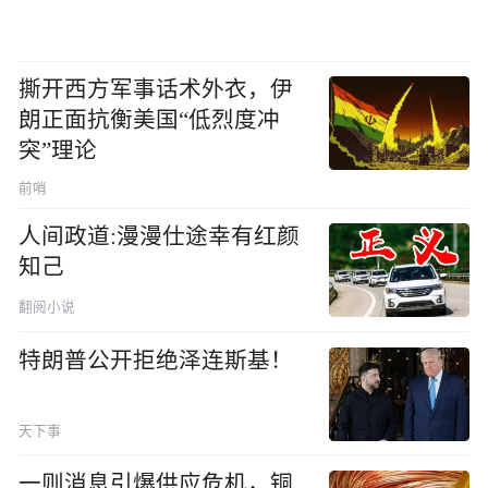
撕开西方军事话术外衣，伊
朗正面抗衡美国“低烈度冲
突”理论
前哨
人间政道:漫漫仕途幸有红颜
知己
翻阅小说
特朗普公开拒绝泽连斯基！
天下事
一则消息引爆供应危机，铜