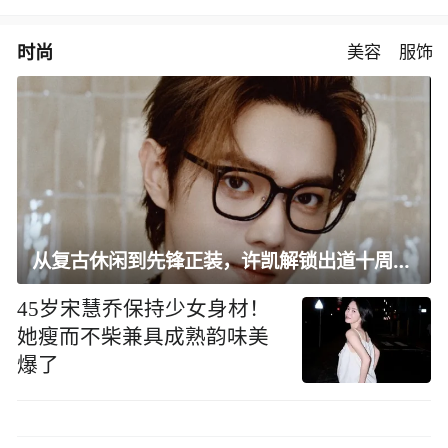
时尚
美容
服饰
从复古休闲到先锋正装，许凯解锁出道十周年大片
45岁宋慧乔保持少女身材！
她瘦而不柴兼具成熟韵味美
爆了