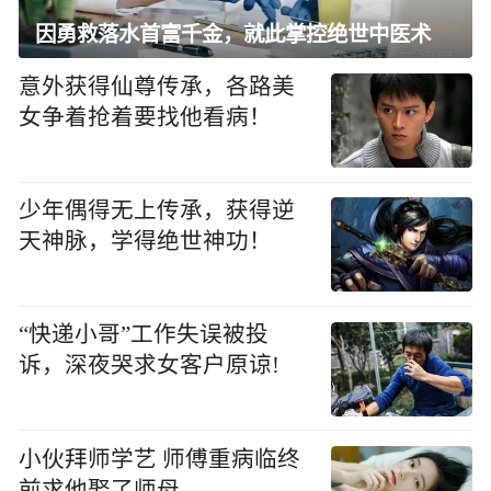
因勇救落水首富千金，就此掌控绝世中医术
意外获得仙尊传承，各路美
女争着抢着要找他看病！
少年偶得无上传承，获得逆
天神脉，学得绝世神功！
“快递小哥”工作失误被投
诉，深夜哭求女客户原谅!
小伙拜师学艺 师傅重病临终
前求他娶了师母