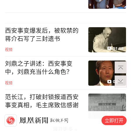
西安事变爆发后，被软禁的
蒋介石写了三封遗书
01:19
视频
刘鼎之子讲述：西安事变
中，刘鼎充当什么角色？
02:12
视频
范长江，打破封锁报道西安
事变真相，毛主席致信感谢
03:56
视频
立即打开
展开更多