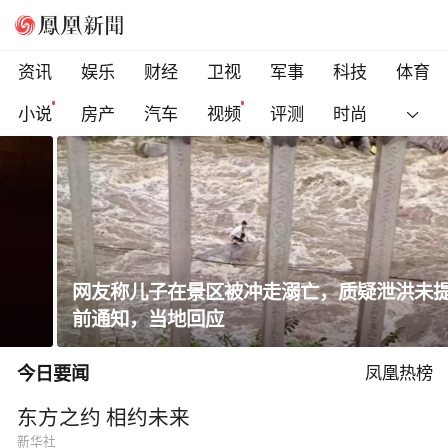
资讯
娱乐
财经
卫视
军事
科技
体育
小说
房产
汽车
视频
评测
时尚
网友称儿子在景区被冲走溺亡，质疑泄洪未提
前通知，当地回应
今日要闻
凤凰热榜
东方之约 相约未来
新华社