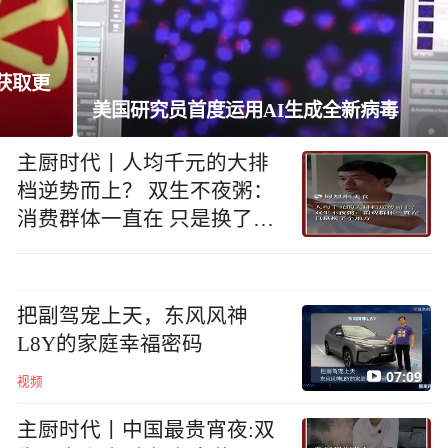
美国研究员首度运用AI生成全新病毒
主厨时代丨人均千元的大排
档逆势而上？ 双生不夜粥：
消费群体一直在 只是换了个
地方
把副驾宠上天，东风风神
L8Y的家庭幸福密码
07:09
视频
主厨时代丨中国最贵宵夜:双