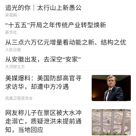
追光的你｜太行山上新愚公
央视网
“十五五”开局之年传统产业转型焕新
新华社
从三点六万亿元增量看动能之新、结构之优
人民日报
从安徽出发，去深空“安家”
大河财立方
美媒爆料：美国防部高官寻
求访华，却遭中方冷遇
凤凰卫视资讯台
网友称儿子在景区被大水冲
走溺亡，质疑泄洪未提前通
知，当地回应