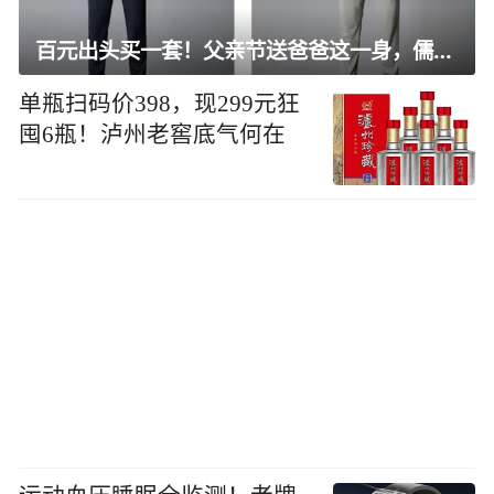
百元出头买一套！父亲节送爸爸这一身，儒雅有型还凉爽
单瓶扫码价398，现299元狂
囤6瓶！泸州老窖底气何在