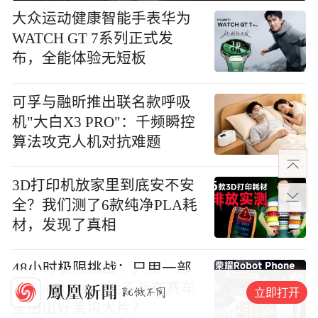
大众运动健康智能手表华为
WATCH GT 7系列正式发
布，全能体验无短板
可孚与融昕推出联名款呼吸
机"大白X3 PRO"：千频瞬控
算法攻克人机对抗难题
3D打印机放家里到底安不安
全？我们测了6款纯净PLA耗
材，发现了真相
48小时极限挑战：只用一部
Robot Phone，能不能在赛车
立即打开
里拍出好莱坞大片？