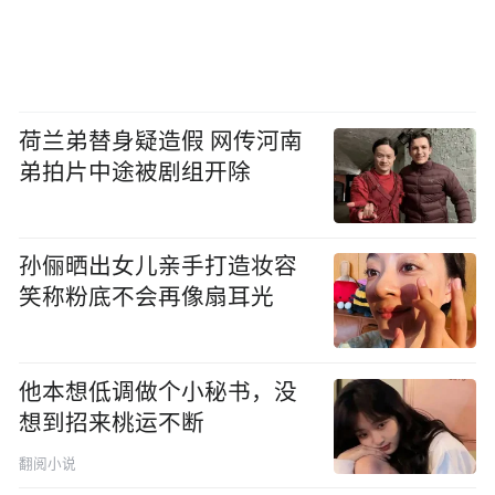
荷兰弟替身疑造假 网传河南
弟拍片中途被剧组开除
孙俪晒出女儿亲手打造妆容
笑称粉底不会再像扇耳光
他本想低调做个小秘书，没
想到招来桃运不断
翻阅小说