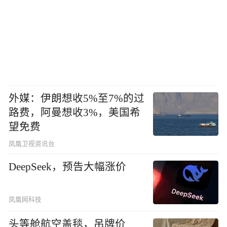
外媒：伊朗想收5%至7%的过
路费，阿曼想收3%，美国希
望免费
凤凰卫视资讯台
DeepSeek，预告大幅涨价
凤凰网科技
头等舱航空盖毯，吊牌价