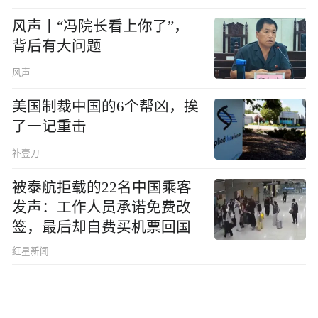
风声丨“冯院长看上你了”，
背后有大问题
风声
美国制裁中国的6个帮凶，挨
了一记重击
补壹刀
被泰航拒载的22名中国乘客
发声：工作人员承诺免费改
签，最后却自费买机票回国
红星新闻