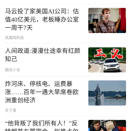
马云投了家美国AI公司：估
值40亿美元，老板睡办公室
一周干7天
凤凰网科技
人间政道:漫漫仕途幸有红颜
知己
翻阅小说
炸河床、停核电、运费暴
涨……百年一遇大旱席卷欧
洲重创经济
天下事
“他背叛了我们所有人！”反