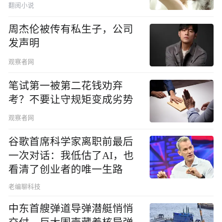
翻阅小说
周杰伦被传有私生子，公司
发声明
观察者网
笔试第一被第二花钱劝弃
考？不要让守规矩变成劣势
观察者网
谷歌首席科学家离职前最后
一次对话：我低估了AI，也
看清了创业者的唯一生路
老编聊科技
中东首艘弹道导弹潜艇悄悄