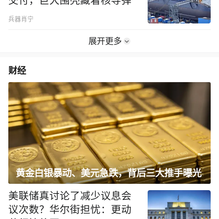
交付，巨大围壳藏着核导弹
兵器肖宁
展开更多
财经
黄金白银暴动、美元急跌，背后三大推手曝光
美联储真讨论了减少议息会
议次数？华尔街担忧：更动