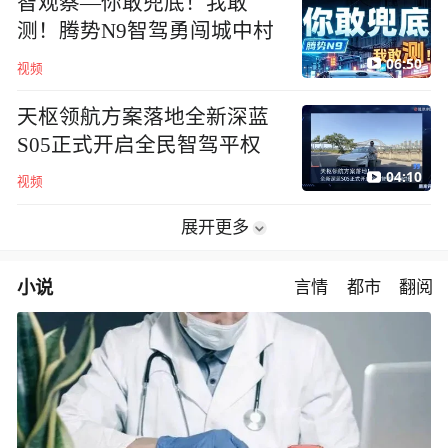
智观察—你敢兜底！我敢
测！腾势N9智驾勇闯城中村
06:50
视频
天枢领航方案落地全新深蓝
S05正式开启全民智驾平权
04:10
视频
展开更多
小说
言情
都市
翻阅