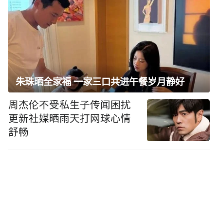
朱珠晒全家福 一家三口共进午餐岁月静好
周杰伦不受私生子传闻困扰
更新社媒晒雨天打网球心情
舒畅