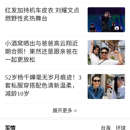
红发加持机车皮衣 刘耀文点
燃野性炙热舞台
5
小酒窝晒出与爸爸高云翔近
期合照！果然还是跟亲爸在
一起更放松
52岁杨千嬅毫无岁月痕迹！3
套私服穿搭配色清新温柔，
减龄10岁
展开更多
军情
台海
环球