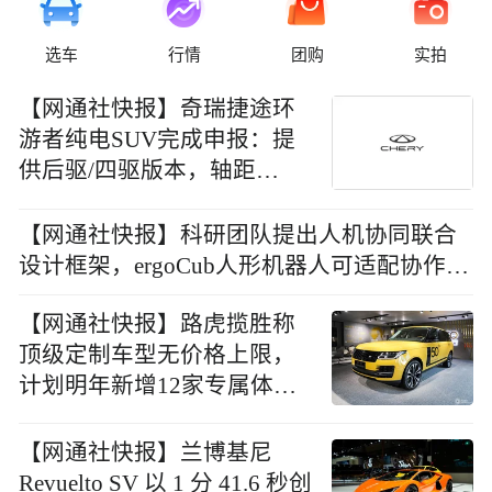
选车
行情
团购
实拍
【网通社快报】奇瑞捷途环
游者纯电SUV完成申报：提
供后驱/四驱版本，轴距
2735mm
【网通社快报】科研团队提出人机协同联合
设计框架，ergoCub人形机器人可适配协作伙
伴并降低人体腰背负荷
【网通社快报】路虎揽胜称
顶级定制车型无价格上限，
计划明年新增12家专属体验
店
【网通社快报】兰博基尼
Revuelto SV 以 1 分 41.6 秒创