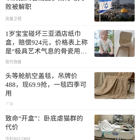
败被解职
凤凰卫视
1岁宝宝碰坏三亚酒店纸巾
盒，赔偿924元，价格表上称
是“极具艺术气息的骨瓷用
品”
现代快报
头等舱航空盖毯，吊牌价
488，现69.9抢，一毯四季可
用
致命“开盒”：卧底虐猫群的
代价
冷杉RECORD