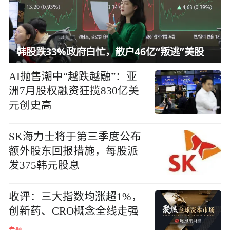
韩股跌33%政府白忙，散户46亿“叛逃”美股
AI抛售潮中“越跌越融”：亚
洲7月股权融资狂揽830亿美
元创史高
SK海力士将于第三季度公布
额外股东回报措施，每股派
发375韩元股息
收评：三大指数均涨超1%，
创新药、CRO概念全线走强