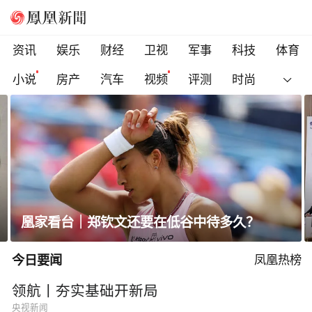
资讯
娱乐
财经
卫视
军事
科技
体育
小说
房产
汽车
视频
评测
时尚
王胜利履新首秀定调“砺新”，一汽-大众2026
棋局瞄准三大核心策略
今日要闻
凤凰热榜
领航丨夯实基础开新局
央视新闻