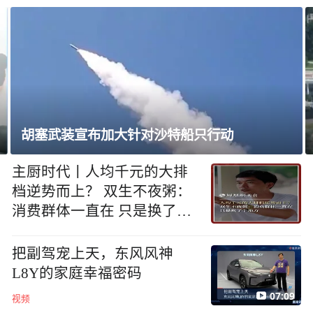
不满坡度与外观，特朗普命重建白宫停机坪
主厨时代丨人均千元的大排
档逆势而上？ 双生不夜粥：
消费群体一直在 只是换了个
地方
把副驾宠上天，东风风神
L8Y的家庭幸福密码
07:09
视频