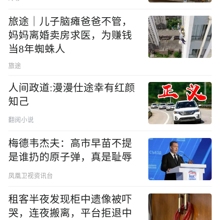
旅途｜儿子脑瘫爸爸不管，
妈妈离婚卖房求医，为赚钱
当8年蜘蛛人
旅途
人间政道:漫漫仕途幸有红颜
知己
翻阅小说
梅德韦杰夫：高市早苗不提
是谁扔的原子弹，真是耻辱
凤凰卫视资讯台
租客半夜发现柜中遗像被吓
哭，连夜搬离，平台拒退中