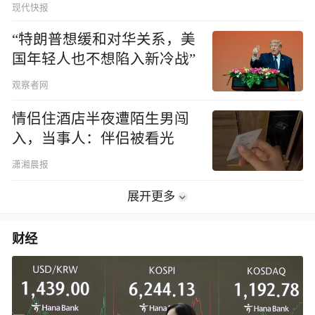
现代快报
“特朗普想缓和对华关系，美
国年轻人也不想陷入新冷战”
观察者网
情侣住酒店半夜遭陌生男闯
入，当事人：伴侣被看光
潇湘晨报
展开更多
财经