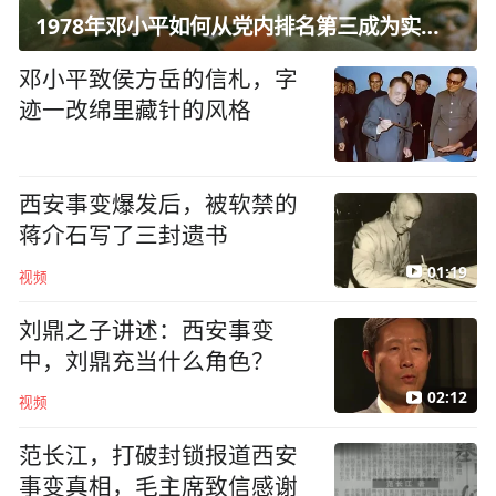
1978年邓小平如何从党内排名第三成为实际核心？
邓小平致侯方岳的信札，字
迹一改绵里藏针的风格
西安事变爆发后，被软禁的
蒋介石写了三封遗书
01:19
视频
刘鼎之子讲述：西安事变
中，刘鼎充当什么角色？
02:12
视频
范长江，打破封锁报道西安
事变真相，毛主席致信感谢