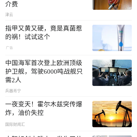
介费
津云
指甲又黄又硬，竟是真菌惹
的祸！试试这个
中国海军首次登上欧洲顶级
护卫舰，驾驶6000吨战舰只
需2人
兵器肖宁
一夜变天！霍尔木兹突传爆
炸，油价失控
国际财闻汇