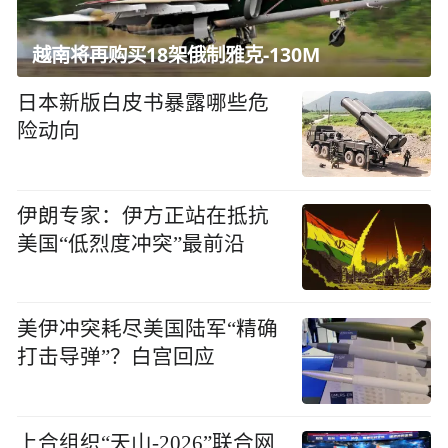
越南将再购买18架俄制雅克-130M
日本新版白皮书暴露哪些危
险动向
伊朗专家：伊方正站在抵抗
美国“低烈度冲突”最前沿
美伊冲突耗尽美国陆军“精确
打击导弹”？白宫回应
上合组织“天山-2026”联合网