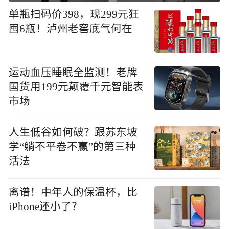
单瓶扫码价398，现299元狂
囤6瓶！泸州老窖底气何在
运动血压睡眠全监测！老牌
国货用199元颠覆千元智能表
市场
人生低谷如何破？跟苏东坡
学“躺不平卷不赢”的第三种
活法
离谱！中年人的保温杯，比
iPhone还小了？