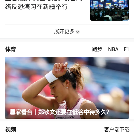
络反恐演习在新疆举行
展开更多
体育
跑步
NBA
F1
凰家看台｜郑钦文还要在低谷中待多久？
视频
客户端下载