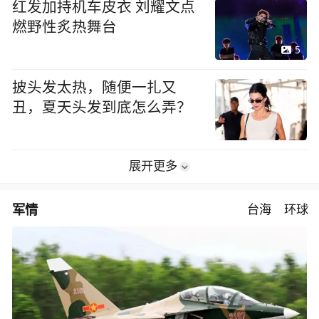
红发加持机车皮衣 刘耀文点
燃野性炙热舞台
5
披头发太热，随便一扎又
丑，夏天头发到底怎么弄？
展开更多
军情
台海
环球