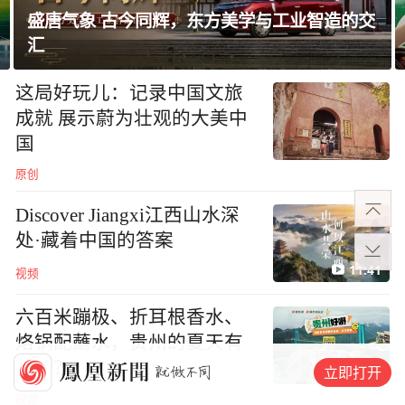
这局好玩儿·贵州好嘢
这局好玩儿：记录中国文旅
成就 展示蔚为壮观的大美中
国
原创
Discover Jiangxi江西山水深
处·藏着中国的答案
11:41
视频
六百米蹦极、折耳根香水、
烙锅配蘸水，贵州的夏天有
多嘢？
立即打开
25:14
视频