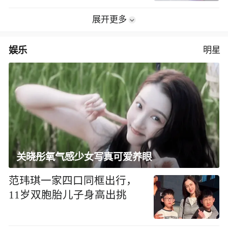
展开更多
娱乐
明星
关晓彤氧气感少女写真可爱养眼
范玮琪一家四口同框出行，
11岁双胞胎儿子身高出挑