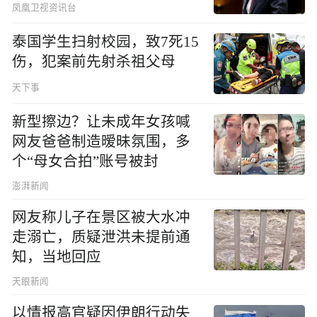
凤凰卫视资讯台
泰国学生扫射校园，致7死15
伤，犯案前先射杀祖父母
天下事
新型擦边？让未成年女孩喊
网友爸爸制造暧昧氛围，多
个“母女合拍”账号被封
澎湃新闻
网友称儿子在景区被大水冲
走溺亡，质疑泄洪未提前通
知，当地回应
天眼新闻
以情报高官疑因伊朗行动失