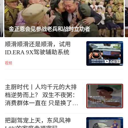
韩国足协就“性招待”外国裁判丑闻致歉
顺滑顺滑还是顺滑，试用
ID.ERA 9X驾驶辅助系统
04:32
视频
主厨时代丨人均千元的大排
档逆势而上？ 双生不夜粥：
消费群体一直在 只是换了个
地方
把副驾宠上天，东风风神