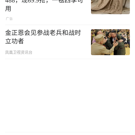
488，现69.9抢，一毯四季可
用
金正恩会见参战老兵和战时
立功者
凤凰卫视资讯台