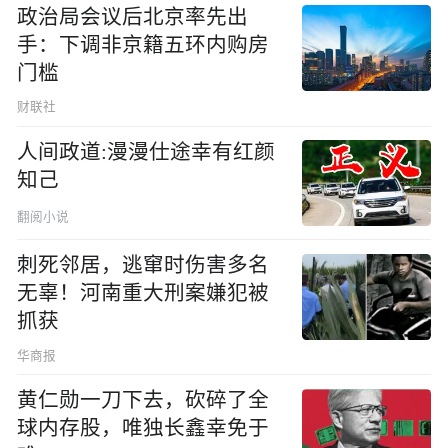
政治局会议后北京率先出
手：下调非京籍五环内购房
门槛
财联社
人间政道:漫漫仕途幸有红颜
知己
翻阅小说
刺死邻居，逃窜时伤害多名
无辜！河南重大刑案嫌犯被
抓获
华商报
黄仁勋一刀下去，砍碎了全
球内存股，唯独长鑫幸免于