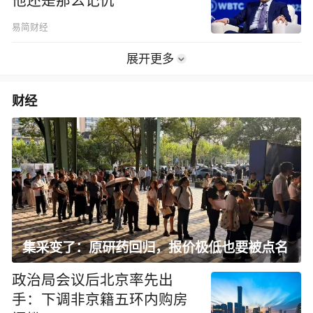
他还是那么记仇
易简财经
展开更多
财经
集采变了：原研药回归，报价极低也要被点名
政治局会议后北京率先出
手：下调非京籍五环内购房