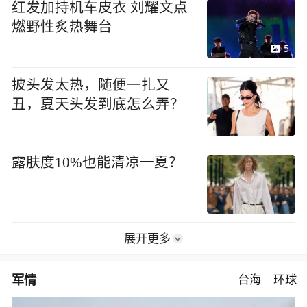
红发加持机车皮衣 刘耀文点
燃野性炙热舞台
5
披头发太热，随便一扎又
丑，夏天头发到底怎么弄？
露肤度10%也能清凉一夏？
展开更多
军情
台海
环球