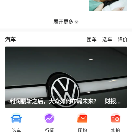
展开更多
汽车
团车
选车
降价
利润腰斩之后，大众如何布局未来？｜财报全视角
选车
行情
团购
实拍