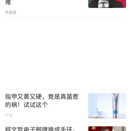
难
字母榜
指甲又黄又硬，竟是真菌惹
的祸！试试这个
柯文哲电子脚镣换成手环，