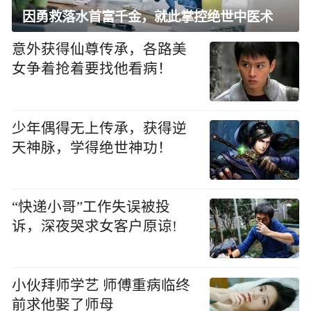
因勇救落水首富千金，就此掌控绝世中医术
意外获得仙尊传承，各路美
女争着抢着要找他看病！
少年偶得无上传承，获得逆
天神脉，学得绝世神功！
“快递小哥”工作失误被投
诉，深夜哭求女客户原谅!
小伙拜师学艺 师傅重病临终
前求他娶了师母