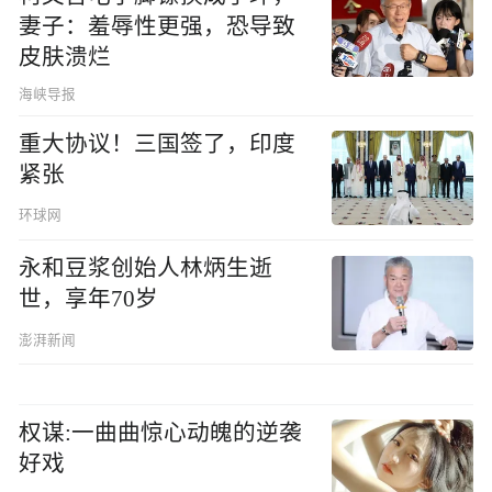
妻子：羞辱性更强，恐导致
皮肤溃烂
海峡导报
重大协议！三国签了，印度
紧张
环球网
永和豆浆创始人林炳生逝
世，享年70岁
澎湃新闻
权谋:一曲曲惊心动魄的逆袭
好戏