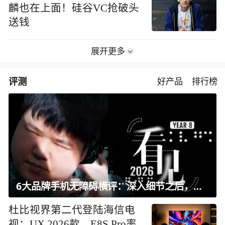
麟也在上面！硅谷VC抢破头
送钱
展开更多
评测
好产品
排行榜
6大品牌手机无障碍横评：深入细节之后，似乎只有苹果能挺住？｜ 看见2026
杜比视界第二代登陆海信电
视：UX 2026款、E8S Pro率