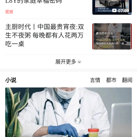
L8Y的家庭幸福密码
07:09
视频
主厨时代丨中国最贵宵夜:双
生不夜粥 每晚都有人花两万
吃一桌
展开更多
小说
言情
都市
翻阅