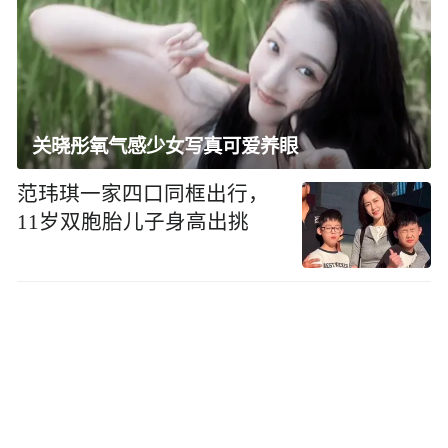
关晓彤氧气感少女写真可爱养眼
范玮琪一家四口同框出行，
11岁双胞胎儿子身高出挑