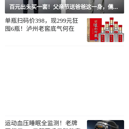
百元出头买一套！父亲节送爸爸这一身，儒雅有型还凉爽
单瓶扫码价398，现299元狂
囤6瓶！泸州老窖底气何在
运动血压睡眠全监测！老牌