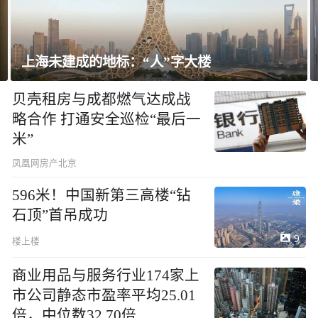
飘窗竟然能变身全屋C位 都后悔没早知道！
贝壳租房与成都燃气达成战
略合作 打通安全巡检“最后一
米”
凤凰网房产北京
596米！中国新第三高楼“钻
石顶”首吊成功
9
楼上楼
商业用品与服务行业174家上
市公司静态市盈率平均25.01
倍，中位数32.70倍