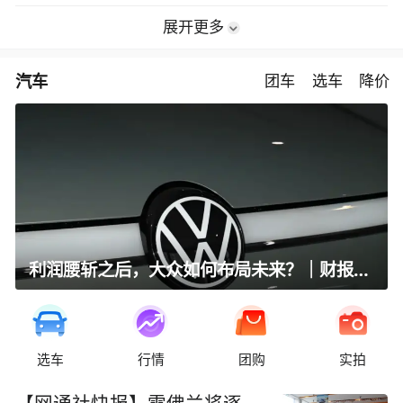
展开更多
汽车
团车
选车
降价
利润腰斩之后，大众如何布局未来？｜财报全视角
选车
行情
团购
实拍