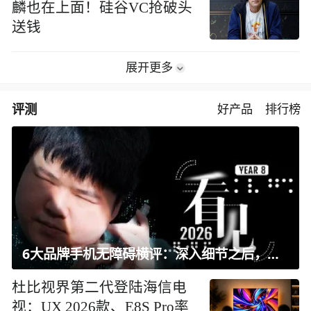
麟也在上面！硅谷VC抢破头
送钱
展开更多
评测
好产品
排行榜
6大品牌手机无障碍横评：深入细节之后，似乎只有苹果能挺住？｜ 看见2026
杜比视界第二代登陆海信电
视：UX 2026款、E8S Pro率