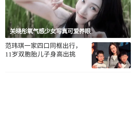
关晓彤氧气感少女写真可爱养眼
范玮琪一家四口同框出行，
11岁双胞胎儿子身高出挑