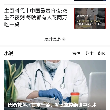
主厨时代丨中国最贵宵夜:双
生不夜粥 每晚都有人花两万
吃一桌
展开更多
小说
言情
都市
翻阅
因勇救落水首富千金，就此掌控绝世中医术