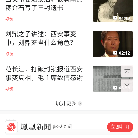
蒋介石写了三封遗书
01:19
视频
刘鼎之子讲述：西安事变
中，刘鼎充当什么角色？
02:12
视频
范长江，打破封锁报道西安
事变真相，毛主席致信感谢
03:56
视频
展开更多
社会
立即打开