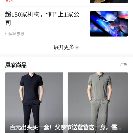
专题
超150家机构，“盯”上1家公
司
中国证券报
展开更多
凰家尚品
百元出头买一套！父亲节送爸爸这一身，儒雅有型还凉爽