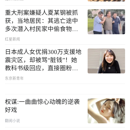
重大刑案嫌疑人夏某钢被抓
获，当地居民：其逃亡途中
多次潜入村民家中偷食物被
发现
红星新闻
日本成人女优捐300万支援地
震灾区，却被骂“脏钱”！她
教科书级回应，直接圈粉无
数
东京新青年
权谋:一曲曲惊心动魄的逆袭
好戏
翻阅小说