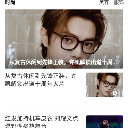
时尚
美容
服饰
从复古休闲到先锋正装，许凯解锁出道十周年大片
从复古休闲到先锋正装，许
凯解锁出道十周年大片
6
红发加持机车皮衣 刘耀文点
燃野性炙热舞台