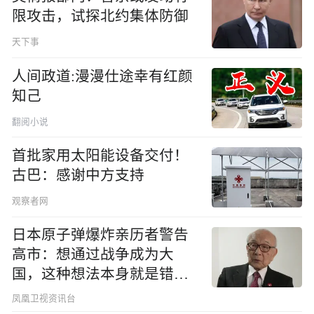
限攻击，试探北约集体防御
天下事
人间政道:漫漫仕途幸有红颜
知己
翻阅小说
首批家用太阳能设备交付！
古巴：感谢中方支持
观察者网
日本原子弹爆炸亲历者警告
高市：想通过战争成为大
国，这种想法本身就是错误
的
凤凰卫视资讯台