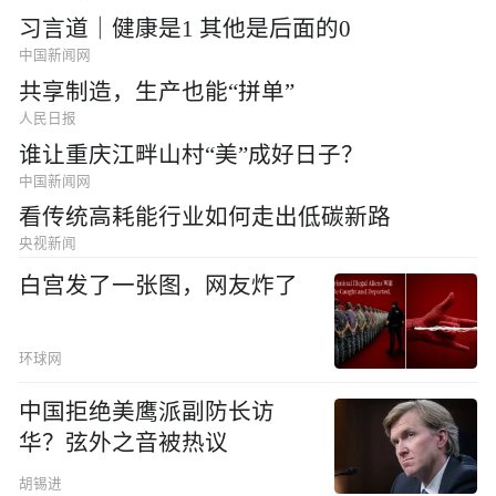
习言道｜健康是1 其他是后面的0
中国新闻网
共享制造，生产也能“拼单”
人民日报
谁让重庆江畔山村“美”成好日子？
中国新闻网
看传统高耗能行业如何走出低碳新路
央视新闻
白宫发了一张图，网友炸了
环球网
中国拒绝美鹰派副防长访
华？弦外之音被热议
胡锡进