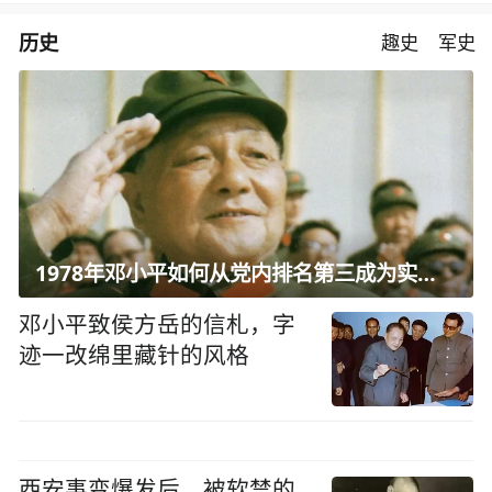
历史
趣史
军史
1978年邓小平如何从党内排名第三成为实际核心？
邓小平致侯方岳的信札，字
迹一改绵里藏针的风格
西安事变爆发后，被软禁的