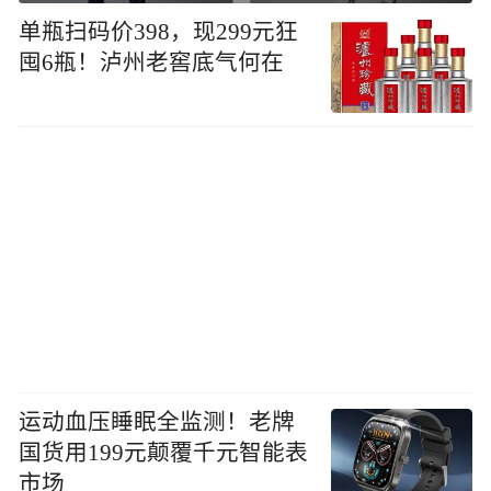
单瓶扫码价398，现299元狂
囤6瓶！泸州老窖底气何在
运动血压睡眠全监测！老牌
国货用199元颠覆千元智能表
市场