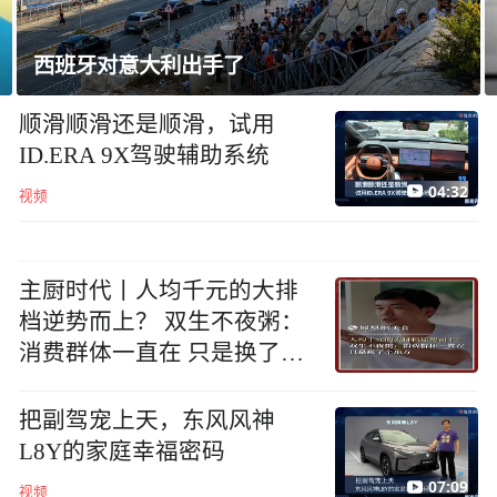
西班牙对意大利出手了
顺滑顺滑还是顺滑，试用
ID.ERA 9X驾驶辅助系统
04:32
视频
主厨时代丨人均千元的大排
档逆势而上？ 双生不夜粥：
消费群体一直在 只是换了个
地方
把副驾宠上天，东风风神
L8Y的家庭幸福密码
07:09
视频