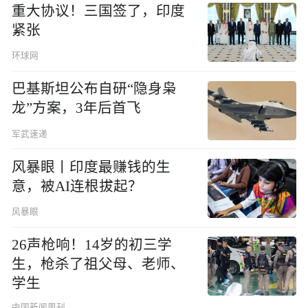
重大协议！三国签了，印度
紧张
环球网
巴基斯坦公布自研“隐身枭
龙”方案，3年后首飞
军武速递
风暴眼丨印度最赚钱的生
意，被AI连根拔起？
风暴眼
26声枪响！14岁的初三学
生，枪杀了祖父母、老师、
学生
中国新闻周刊