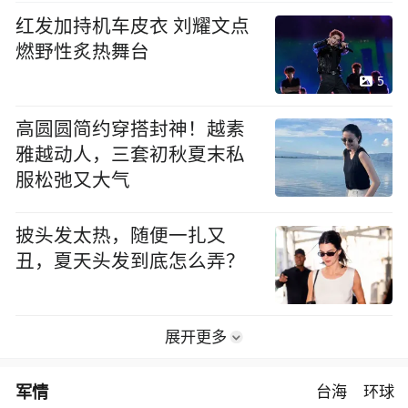
红发加持机车皮衣 刘耀文点
燃野性炙热舞台
5
高圆圆简约穿搭封神！越素
雅越动人，三套初秋夏末私
服松弛又大气
披头发太热，随便一扎又
丑，夏天头发到底怎么弄？
展开更多
军情
台海
环球