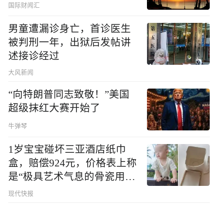
国际财闻汇
男童遭漏诊身亡，首诊医生
被判刑一年，出狱后发帖讲
述接诊经过
大风新闻
“向特朗普同志致敬！”美国
超级抹红大赛开始了
牛弹琴
1岁宝宝碰坏三亚酒店纸巾
盒，赔偿924元，价格表上称
是“极具艺术气息的骨瓷用
品”
现代快报