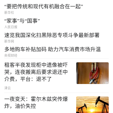
“要把传统和现代有机融合在一起”
新华社
“家事”与“国事”
人民日报
速览我国深化扫黑除恶专项斗争最新部署
新华网
多地购车补贴加码 助力汽车消费市场升温
央视财经
租客半夜发现柜中遗像被吓
哭，连夜搬离后要求退还中
介费，平台：退不了
津云
一夜变天：霍尔木兹突传爆
炸，油价失控