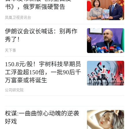
书》，俄罗斯强硬警告
凤凰卫视资讯台
伊朗议会议长喊话：别再作
秀了！
天下事
150.8元/股！宇树科技早期员
工浮盈超150倍，一批90后千
万富豪或将诞生
公司研究院
权谋:一曲曲惊心动魄的逆袭
好戏