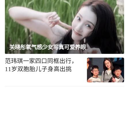
关晓彤氧气感少女写真可爱养眼
范玮琪一家四口同框出行，
11岁双胞胎儿子身高出挑