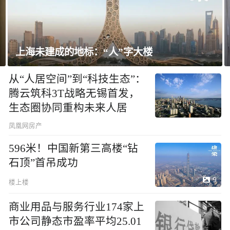
飘窗竟然能变身全屋C位 都后悔没早
从“人居空间”到“科技生态”：
腾云筑科3T战略无锡首发，
生态圈协同重构未来人居
凤凰网房产
596米！中国新第三高楼“钻
石顶”首吊成功
9
楼上楼
商业用品与服务行业174家上
市公司静态市盈率平均25.01