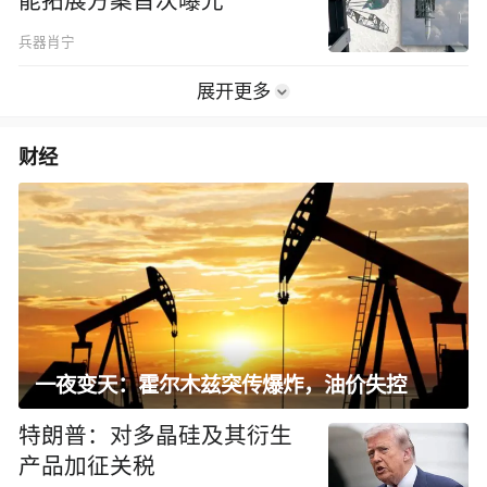
能拓展方案首次曝光
兵器肖宁
展开更多
财经
一夜变天：霍尔木兹突传爆炸，油价失控
特朗普：对多晶硅及其衍生
产品加征关税