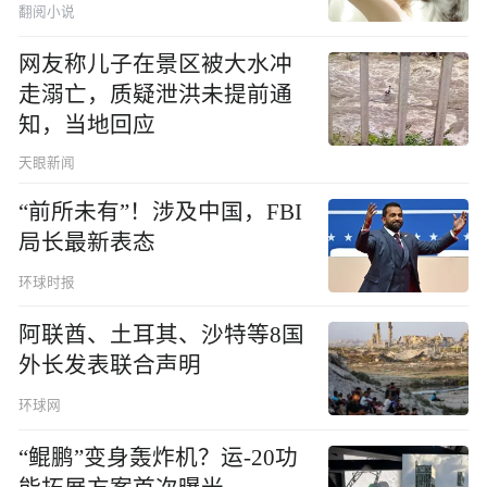
翻阅小说
网友称儿子在景区被大水冲
走溺亡，质疑泄洪未提前通
知，当地回应
天眼新闻
“前所未有”！涉及中国，FBI
局长最新表态
环球时报
阿联酋、土耳其、沙特等8国
外长发表联合声明
环球网
“鲲鹏”变身轰炸机？运-20功