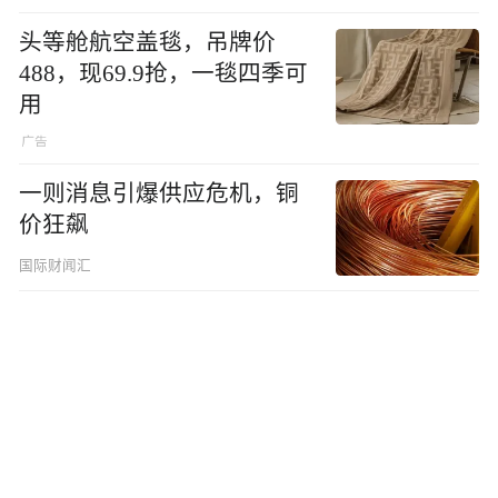
头等舱航空盖毯，吊牌价
488，现69.9抢，一毯四季可
用
一则消息引爆供应危机，铜
价狂飙
国际财闻汇