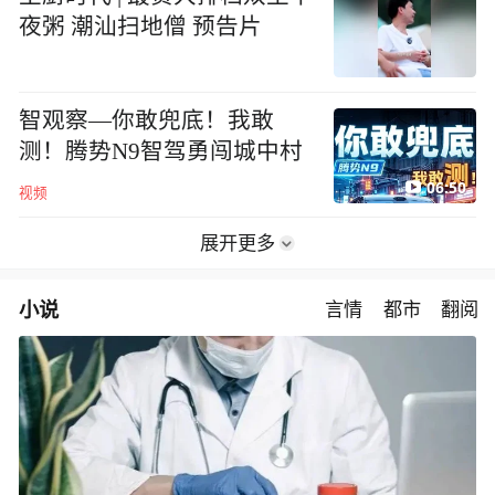
夜粥 潮汕扫地僧 预告片
智观察—你敢兜底！我敢
测！腾势N9智驾勇闯城中村
06:50
视频
展开更多
小说
言情
都市
翻阅