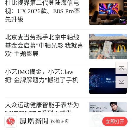
杜比视界第二代登陆海信电
视：UX 2026款、E8S Pro率
先升级
北京麦当劳携手北京中轴线
基金会启幕"中轴光影 我就喜
欢"主题影展
小艺IMO摘金，小艺Claw
把"金牌解题力"搬进了手机
大众运动健康智能手表华为
WATCH GT 7系列正式发
立即打开
布，全能体验无短板