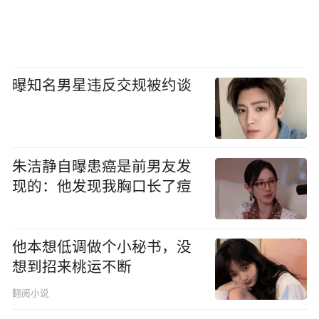
曝知名男星违反交规被约谈
朱洁静自曝患癌是前男友发
现的：他发现我胸口长了痘
他本想低调做个小秘书，没
想到招来桃运不断
翻阅小说