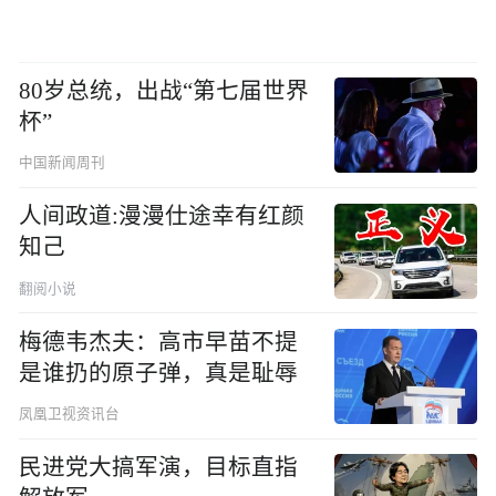
80岁总统，出战“第七届世界
杯”
中国新闻周刊
人间政道:漫漫仕途幸有红颜
知己
翻阅小说
梅德韦杰夫：高市早苗不提
是谁扔的原子弹，真是耻辱
凤凰卫视资讯台
民进党大搞军演，目标直指