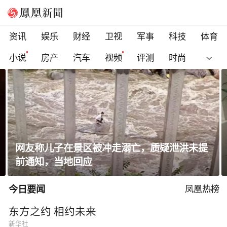
资讯
娱乐
财经
卫视
军事
科技
体育
小说
房产
汽车
视频
评测
时尚
网友称儿子在景区被冲走溺亡，质疑泄洪未提
前通知，当地回应
今日要闻
凤凰热榜
东方之约 相约未来
新华社