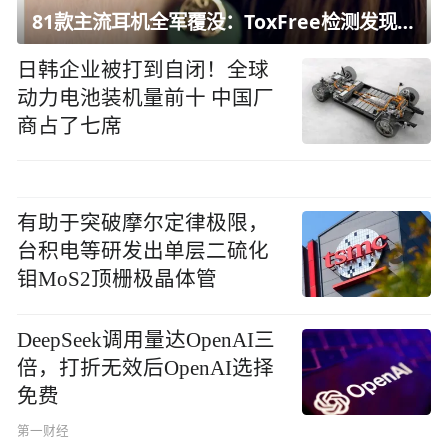
81款主流耳机全军覆没：ToxFree检测发现均含对人体有害化学物质
日韩企业被打到自闭！全球
动力电池装机量前十 中国厂
商占了七席
有助于突破摩尔定律极限，
台积电等研发出单层二硫化
钼MoS2顶栅极晶体管
DeepSeek调用量达OpenAI三
倍，打折无效后OpenAI选择
免费
第一财经