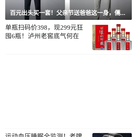
百元出头买一套！父亲节送爸爸这一身，儒雅有型还凉爽
单瓶扫码价398，现299元狂
囤6瓶！泸州老窖底气何在
运动血压睡眠全监测！老牌