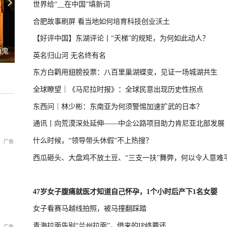
世界给“__在中国”填新词
合肥故事刷屏 看当地如何培育科技创业沃土
【好评中国】东湖评论丨“天梯”的规矩，为何如此动人？
习，学者：制造紧张局势捞预算
专家：朝鲜发射导弹，威慑日本意图
酒鬼
国际足联主席首次公开道歉
英名归山河 无名终有名
东方白鹳用翅膀投票：八百里巢湖蝶变，见证一场城湖共生
全球瞭望｜《马尼拉时报》：全球民意出现历史性拐点
东西问｜林少彬：东南亚为何须警惕加速扩武的日本？
通讯丨向荒漠深处延伸——中企公路项目助力肯尼亚北部发展
什么时候，“领导带头休假”不上热搜？
西瓜砸头、大盘鸡不放土豆、“三支一扶”舞弊，何以令人意难
47岁女子腹痛就医才知道自己怀孕，1个小时后产下1名女婴
女子看赛马越线拍照，被马撞翻踩踏
青海拉面告别“兰州拉面”，借来的IP终要还