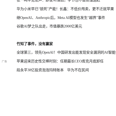
张一鸣罕见发声：即使AI落后，字节也不靠蒸馏追赶
华为小米早已“锁死”产能！长鑫：不低价甩卖，更不迁就苹果
继OpenAI、Anthropic后，Meta AI模型也发生“越界”事件
谷歌AI梦之队出走，市值暴跌2000亿美元
竹知了事件，没有赢家
全球第三，领先OpenAI！中国研发出能发现安全漏洞的AI智能
苹果迎来历史性交棒时刻：任期最长CEO库克月底卸任
段永平38亿投资泡泡玛特账本
华为不在民间