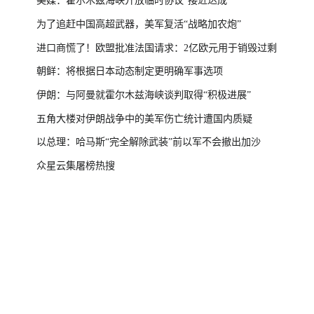
美媒：霍尔木兹海峡开放临时协议“接近达成”
为了追赶中国高超武器，美军复活“战略加农炮”
进口商慌了！欧盟批准法国请求：2亿欧元用于销毁过剩
朝鲜：将根据日本动态制定更明确军事选项
伊朗：与阿曼就霍尔木兹海峡谈判取得“积极进展”
五角大楼对伊朗战争中的美军伤亡统计遭国内质疑
以总理：哈马斯“完全解除武装”前以军不会撤出加沙
众星云集屠榜热搜