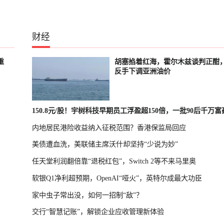
财经
重
胡塞掐着红海，霍尔木兹谈判正酣
反手下调亚洲油价
150.8元/股！宇树科技早期员工浮盈超150倍，一批90后千万
内地居民港险收益纳入征税范围？香港保监局回应
诞生
美债遭血洗，美联储主席沃什却坚持“少说为妙”
任天堂利润翻倍靠“退税红包”，Switch 2等不来马里奥
软银Q1净利超预期，OpenAI“哑火”，英特尔成最大功臣
家中虫子常出没，如何一招制“敌”？
交行“智慧记账”，解锁企业应收管理新体验