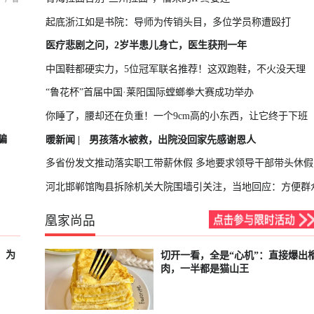
起底浙江如是书院：导师为传销头目，多位学员称遭殴打
医疗悲剧之问，2岁半患儿身亡，医生获刑一年
中国鞋都硬实力，5位冠军联名推荐！这双跑鞋，不火没天理
“鲁花杯”首届中国·莱阳国际螳螂拳大赛成功举办
你睡了，腰却还在负重！一个9cm高的小东西，让它终于下班
骗
暖新闻 |
男孩落水被救，出院没回家先感谢恩人
多省份发文推动落实职工带薪休假 多地要求领导干部带头休假
河北邯郸馆陶县拆除机关大院围墙引关注，当地回应：方便群
凰家尚品
，为
切开一看，全是“心机”：直接爆出
已结束
肉，一半都是猫山王