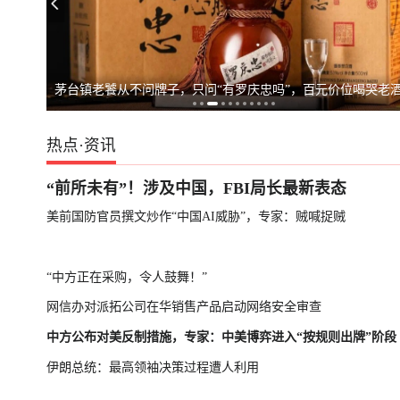
台湾启动汉光演
茅台镇老饕从不问牌子，只问“有罗庆忠吗”，百元价位喝哭老
热点
·
资讯
“前所未有”！涉及中国，FBI局长最新表态
美前国防官员撰文炒作“中国AI威胁”，专家：贼喊捉贼
“中方正在采购，令人鼓舞！”
网信办对派拓公司在华销售产品启动网络安全审查
中方公布对美反制措施，专家：中美博弈进入“按规则出牌”阶段
伊朗总统：最高领袖决策过程遭人利用