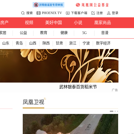
搜索
PHOENIX TV
下载客户端
注册
登录
房产
视频
美好中国
小说
凰家尚品
家居
公益
教育
健康
5G
音漫
山东
青岛
山西
陕西
甘肃
浙江
宁波
数字经济
武林银泰百货稻米节
凤凰卫视