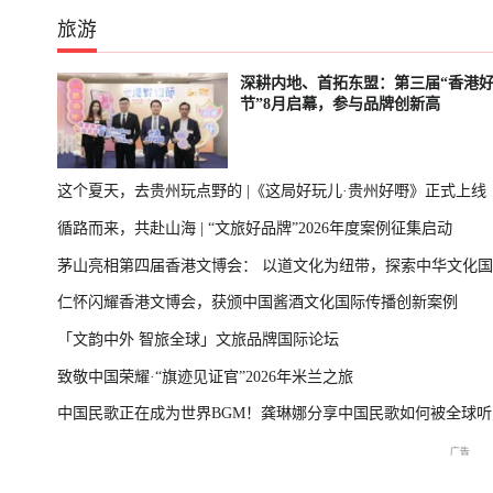
旅游
深耕内地、首拓东盟：第三届“香港
节”8月启幕，参与品牌创新高
这个夏天，去贵州玩点野的 |《这局好玩儿·贵州好嘢》正式上线
循路而来，共赴山海 | “文旅好品牌”2026年度案例征集启动
茅山亮相第四届香港文博会： 以道文化为纽带，探索中华文化
仁怀闪耀香港文博会，获颁中国酱酒文化国际传播创新案例
播新表达
「文韵中外 智旅全球」文旅品牌国际论坛
致敬中国荣耀·“旗迹见证官”2026年米兰之旅
中国民歌正在成为世界BGM！龚琳娜分享中国民歌如何被全球听