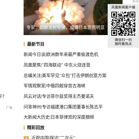
关闭
凤凰新闻客户端
明显
俄罗斯警告德国援乌：或招致灾难性后果
台湾启
全球汽车前十，中国占了三把椅子
微信扫一扫
最新节目
随时看热点
新闻今日谈|欧洲数年来最严重偷渡危机
凤凰聚焦|“四海联动” 中东火烧连营
总编关注|美军罕见“众包”打击伊朗创意方案
军情观察室|中俄四舰穿宫古海峡
风云对话|专访菲尔兹奖得主杰曼诺夫
平？
问答神州|专访福建港口集团董事长陈志平
大新闻大历史|日本菲律宾的深度捆绑
精彩回放
近观中国|探访“二次元”