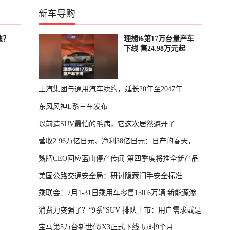
新车导购
迪？
理想i6第17万台量产车
下线 售24.98万元起
上汽集团与通用汽车续约，延长20年至2047年
东风风神L系三车发布
以前造SUV最怕的毛病，它这次居然避开了
营收2.96万亿日元、净利38亿日元：日产的春天，
魏牌CEO回应蓝山停产传闻 第四季度将推全新产品
回来了
美国公路交通安全局：研讨隐藏门手安全标准
乘联会：7月1-31日乘用车零售150.6万辆 新能源渗
消费力变强了？“9系”SUV 排队上市：用户需求或是
透率64.4%
宝马第5万台新世代iX3正式下线 历时9个月
主因