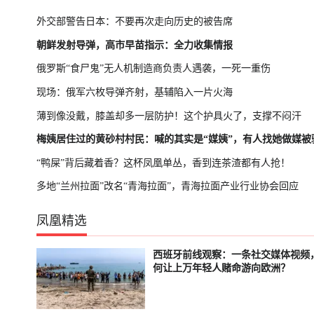
外交部警告日本：不要再次走向历史的被告席
朝鲜发射导弹，高市早苗指示：全力收集情报
俄罗斯“食尸鬼”无人机制造商负责人遇袭，一死一重伤
现场：俄军六枚导弹齐射，基辅陷入一片火海
薄到像没戴，膝盖却多一层防护！这个护具火了，支撑不闷汗
梅姨居住过的黄砂村村民：喊的其实是“媒姨”，有人找她做媒被
“鸭屎”背后藏着香？这杯凤凰单丛，香到连茶渣都有人抢！
多地“兰州拉面”改名“青海拉面”，青海拉面产业行业协会回应
凤凰精选
西班牙前线观察：一条社交媒体视频
轮播中
已结束
何让上万年轻人赌命游向欧洲？