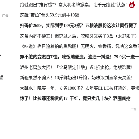
跑鞋跑出“推背感”？意大利老牌掀桌，让千元跑鞋“认怂”
这罐“带鱼”骨头59.9元到手10罐
新品发布会
国新办：2026年上半年进出口情况
扫码价2689，实际到手189元2瓶？五粮液股份这次让同行慌了
这条内裤不便宜！但穿过之后，咬咬牙又买了3盒（太舒服了
《味道》栏目追着拍的熏鸭腿！无明火、零香精，凭啥这么香
救援现场
重庆彭水山体崩塌新闻发布
？
穿不脏的变态白T恤，吃饭随便造，油渍一抖没！79.9买一送一
会
泸州老窖放大招！「金马限定佳酿」近1折疯抢，绝版珍藏！
望
新疆果然不骗人！10斤鲜奶出1斤馅，奶味浓到直窜天灵盖！
大跳水！晚买一年，立省1000多？去年买ELLE拉杆箱的，哭
惊了！比拉菲还稀贵的17°干红，竟只卖几十块？酒圈疯抢