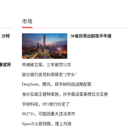
市场
，沙特
30省份亮出财政半年报
富豪或将
申通被立案，三年被罚52次
部分银行房贷利率降至“2字头”
DeepSeek、腾讯，获宇树科技战略配售
身价反超王健林家族，孙宇晨谈富豪榜位次互换
宇树科技，IPO发行价定了
002731，可能因重大违法退市
SpaceX火箭残骸，撞上月球