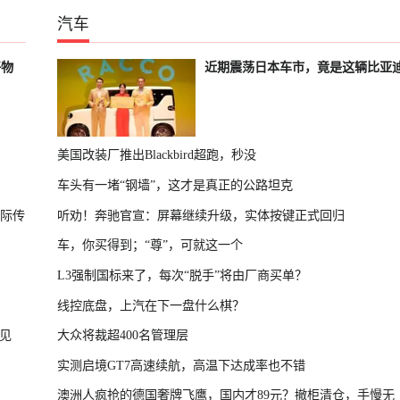
汽车
好物
近期震荡日本车市，竟是这辆比亚
美国改装厂推出Blackbird超跑，秒没
车头有一堵“钢墙”，这才是真正的公路坦克
国际传
听劝！奔驰官宣：屏幕继续升级，实体按键正式回归
车，你买得到；“尊”，可就这一个
L3强制国标来了，每次“脱手”将由厂商买单？
线控底盘，上汽在下一盘什么棋？
见
大众将裁超400名管理层
实测启境GT7高速续航，高温下达成率也不错
澳洲人疯抢的德国奢牌飞鹰，国内才89元？撤柜清仓，手慢无