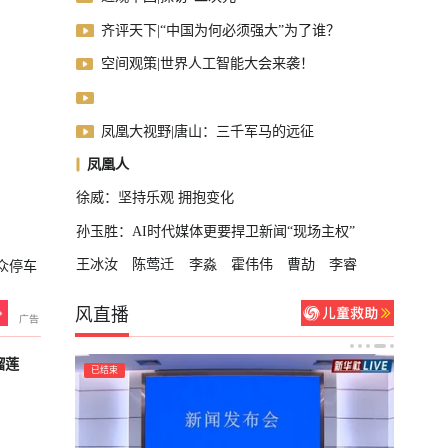
齐评天下|“中国为何必须强大”为了谁？
空间观策|世界人工智能大会来袭！
凤凰大视野|唐山：三千军马的远征
凤凰人
徐威：坚持乐观 拥抱变化
孙玉胜：AI时代媒体更要捍卫新闻“现场主权”
王冰汝
陈莺迁
李淼
霍伟伟
曹劼
李睿
众停车
风直播
榴莲
已结束
已结束