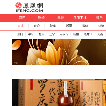
资讯
财经
科技
凤凰卫视
娱乐
直播
评论
智库
股票
数码
评测
澳门
中东
北美
辽宁
内蒙古
新疆
黑龙江
海南