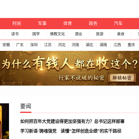
时尚
军事
体育
政务
汽车
读书
国学
佛教文化
酒业
旅游
美食
安徽
广东
深圳
江苏
河北
河南
湖北
湖南
江西
重庆
要闻
如何把百年大党建设得更加坚强有力？总书记这样部署
学习新语·铸魂强党
读懂“怎样创造业绩”的实干路径