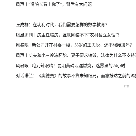
风声丨“冯院长看上你了”，背后有大问题
一
美伊局势缓和 凤凰最新报道
尊界MPV及华为
丘成桐：在功利时代，我们需要怎样的数学教育？
凤凰周刊丨房主任塌房，互联网装不下“农村独立女性”？
风暴眼 | 新公司开在村委一楼，38岁的王思聪，还不想接班吗？
周
2026年菲尔兹奖揭晓特别直
国新办：2026年上半年国民
重庆彭水山体崩塌
风声丨丈夫和小三冷冻胚胎、妻子要求销毁，法律为什么不支持
播
经济运行情况
最新进展
风暴眼 | 呛到辣眼睛！昆明黄磷泄漏燃烧，迷雾里的24小时
对话诺兰：《奥德赛》的故事不靠未知结局，而靠抵达之前的渴