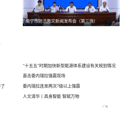
南宁市防汛救灾新闻发布会（第三场）
台风“
线
）
？
直击海
交流现
“十五五”时期加快新型能源体系建设有关规划情况
直击委内瑞拉强震现场
委内瑞拉连发两次7级以上强震
惨了
人文清华丨具身智能 智赋万物