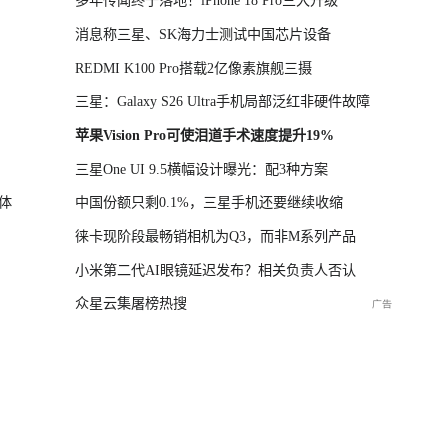
多年传闻终于落地！iPhone 18 Pro三大升级
消息称三星、SK海力士测试中国芯片设备
REDMI K100 Pro搭载2亿像素旗舰三摄
三星：Galaxy S26 Ultra手机局部泛红非硬件故障
苹果Vision Pro可使泪道手术速度提升19%
三星One UI 9.5横幅设计曝光：配3种方案
体
中国份额只剩0.1%，三星手机还要继续收缩
徕卡现阶段最畅销相机为Q3，而非M系列产品
小米第二代AI眼镜延迟发布？相关负责人否认
众星云集屠榜热搜