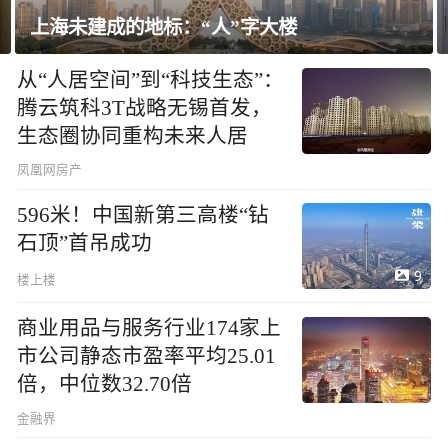
飘窗竟然能变身全屋C位 都后悔没早知道！
从“人居空间”到“科技生态”：
腾云筑科3T战略无锡首发，
生态圈协同重构未来人居
凤凰网房产
596米！中国新第三高楼“钻
石顶”首吊成功
9
楼上楼
商业用品与服务行业174家上
市公司静态市盈率平均25.01
倍，中位数32.70倍
金融界