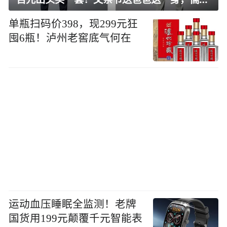
单瓶扫码价398，现299元狂
囤6瓶！泸州老窖底气何在
运动血压睡眠全监测！老牌
国货用199元颠覆千元智能表