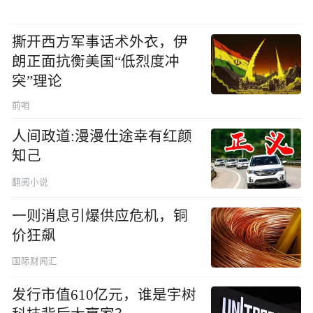
撕开西方军事话术外衣，伊
朗正面抗衡美国“低烈度冲
突”理论
前哨
人间政道:漫漫仕途幸有红颜
知己
翻阅小说
一则消息引爆供应危机，铜
价狂飙
国际财闻汇
发行市值610亿元，谁是宇树