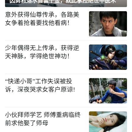
因勇救落水首富千金，就此掌控绝世中医术
意外获得仙尊传承，各路美
女争着抢着要找他看病！
少年偶得无上传承，获得逆
天神脉，学得绝世神功！
“快递小哥”工作失误被投
诉，深夜哭求女客户原谅!
小伙拜师学艺 师傅重病临终
前求他娶了师母