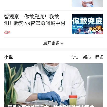
智观察—你敢兜底！我敢
测！腾势N9智驾勇闯城中村
06:50
视频
展开更多
小说
言情
都市
翻阅