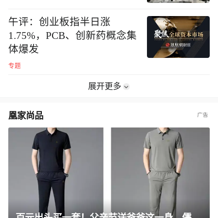
午评：创业板指半日涨
1.75%，PCB、创新药概念集
体爆发
专题
展开更多
凰家尚品
百元出头买一套！父亲节送爸爸这一身，儒雅有型还凉爽