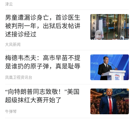
津云
男童遭漏诊身亡，首诊医生
被判刑一年，出狱后发帖讲
述接诊经过
大风新闻
梅德韦杰夫：高市早苗不提
是谁扔的原子弹，真是耻辱
凤凰卫视资讯台
“向特朗普同志致敬！”美国
超级抹红大赛开始了
牛弹琴