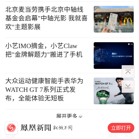
北京麦当劳携手北京中轴线
基金会启幕"中轴光影 我就喜
欢"主题影展
小艺IMO摘金，小艺Claw
把"金牌解题力"搬进了手机
大众运动健康智能手表华为
WATCH GT 7系列正式发
布，全能体验无短板
展开更多
立即打开
历史
趣史
军史