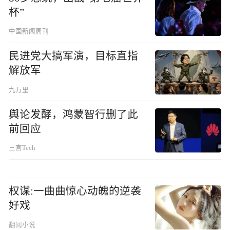
杯”
中国新闻周刊
民进党大搞军演，目标直指
解放军
九万里
舆论发酵，鸿蒙智行删了此
前回应
三言Tech
权谋:一曲曲惊心动魄的逆袭
好戏
翻阅小说