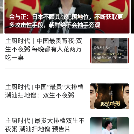
加拿大不列颠省山火致逾8千人撤离
主厨时代丨中国最贵宵夜:双
生不夜粥 每晚都有人花两万
吃一桌
主厨时代 | 中国”最贵“大排档
潮汕扫地僧：双生不夜粥
主厨时代 | 最贵大排档双生不
夜粥 潮汕扫地僧 预告片