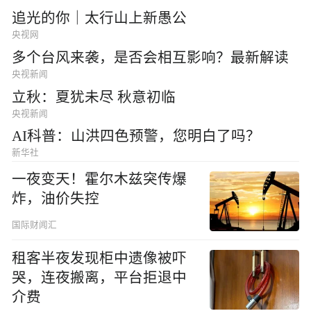
追光的你｜太行山上新愚公
央视网
多个台风来袭，是否会相互影响？最新解读
央视新闻
立秋：夏犹未尽 秋意初临
央视新闻
AI科普：山洪四色预警，您明白了吗？
新华社
一夜变天！霍尔木兹突传爆
炸，油价失控
国际财闻汇
租客半夜发现柜中遗像被吓
哭，连夜搬离，平台拒退中
介费