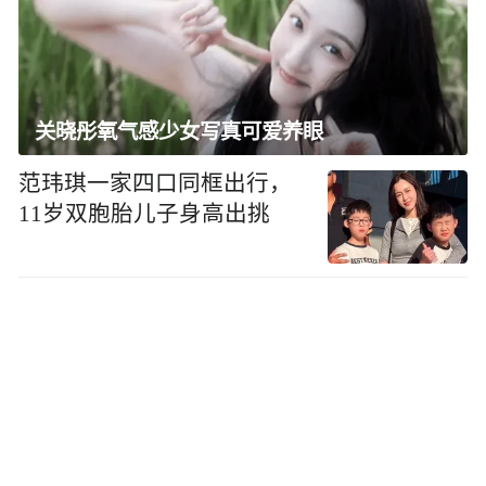
关晓彤氧气感少女写真可爱养眼
范玮琪一家四口同框出行，
11岁双胞胎儿子身高出挑