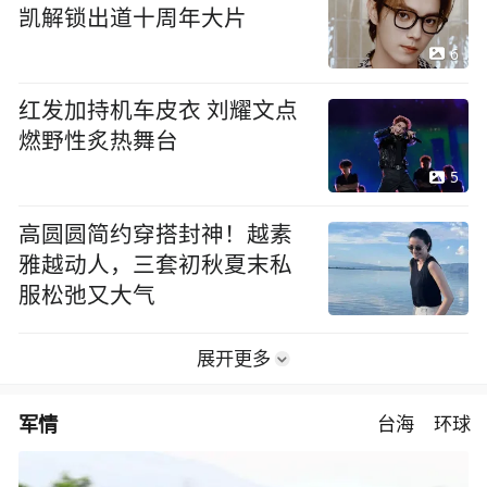
凯解锁出道十周年大片
6
红发加持机车皮衣 刘耀文点
燃野性炙热舞台
5
高圆圆简约穿搭封神！越素
雅越动人，三套初秋夏末私
服松弛又大气
展开更多
军情
台海
环球