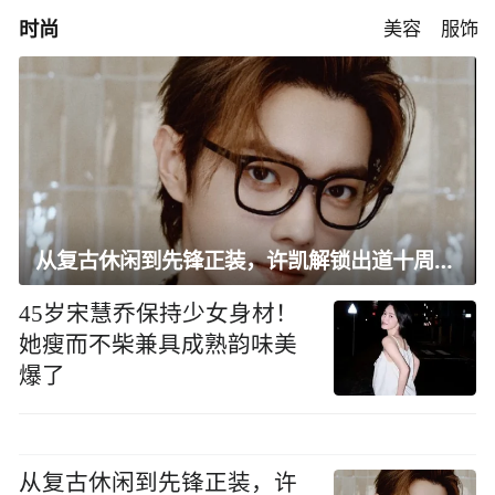
时尚
美容
服饰
从复古休闲到先锋正装，许凯解锁出道十周年大片
45岁宋慧乔保持少女身材！
她瘦而不柴兼具成熟韵味美
爆了
从复古休闲到先锋正装，许