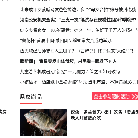
让未成年女孩喊网友爸爸擦边，多个“母女合拍”账号被封(视频
河南公安机关查实：“三支一扶”笔试存在规模性组织作弊犯罪
87岁丧偶丧女，105岁离世：她这一生，治好了千万人的精神
“鲁花杯”首届中国·莱阳国际螳螂拳大赛成功举办
西天取经后师徒四人去哪了？《西游记》终于迎来“大结局”！
暖新闻 |
宜昌突发山体滑坡，村民看一眼救下10人
儿童游艺机成暑期“新宠” 一元魔力监管之困如何破局
小孩碰坏一酒店纸巾盒被索赔924元 当地市监：不算违规,双方
凰家尚品
卖房
仅含一条主骨无小刺！这条「贵族
已结束
老人儿童放心吃