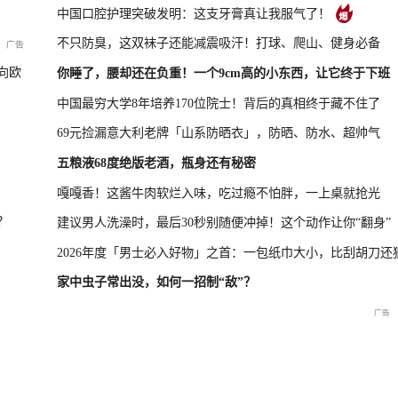
中国口腔护理突破发明：这支牙膏真让我服气了！
不只防臭，这双袜子还能减震吸汗！打球、爬山、健身必备
凤凰最新报道
尊界MPV及华为新品发布会
向欧
你睡了，腰却还在负重！一个9cm高的小东西，让它终于下班
中国最穷大学8年培养170位院士！背后的真相终于藏不住了
69元捡漏意大利老牌「山系防晒衣」，防晒、防水、超帅气
晓特别直
国新办：2026年上半年国民
重庆彭水山体崩塌救援现场
重庆彭水山
五粮液68度绝版老酒，瓶身还有秘密
经济运行情况
最新进展
会
嘎嘎香！这酱牛肉软烂入味，吃过瘾不怕胖，一上桌就抢光
？
建议男人洗澡时，最后30秒别随便冲掉！这个动作让你“翻身”
2026年度「男士必入好物」之首：一包纸巾大小，比刮胡刀还
家中虫子常出没，如何一招制“敌”？