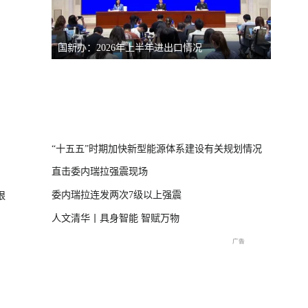
国新办：2026年上半年进出口情况
南宁市
体崩塌新闻发布
“十五五”时期加快新型能源体系建设有关规划情况
直击委内瑞拉强震现场
委内瑞拉连发两次7级以上强震
狠
人文清华丨具身智能 智赋万物