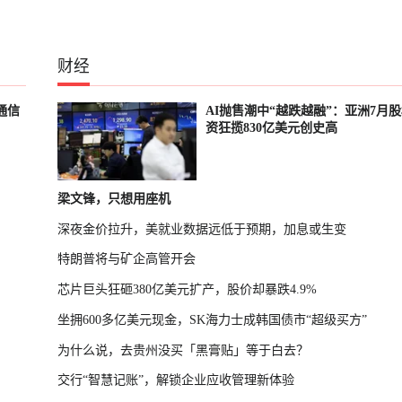
财经
通信
AI抛售潮中“越跌越融”：亚洲7月
资狂揽830亿美元创史高
梁文锋，只想用座机
深夜金价拉升，美就业数据远低于预期，加息或生变
特朗普将与矿企高管开会
芯片巨头狂砸380亿美元扩产，股价却暴跌4.9%
坐拥600多亿美元现金，SK海力士成韩国债市“超级买方”
为什么说，去贵州没买「黑膏贴」等于白去？
交行“智慧记账”，解锁企业应收管理新体验