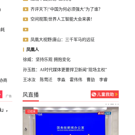
齐评天下|“中国为何必须强大”为了谁？
)
空间观策|世界人工智能大会来袭！
内耗
凤凰大视野|唐山：三千军马的远征
凤凰人
徐威：坚持乐观 拥抱变化
孙玉胜：AI时代媒体更要捍卫新闻“现场主权”
王冰汝
陈莺迁
李淼
霍伟伟
曹劼
李睿
协商
风直播
鱼」，
已结束
已结束