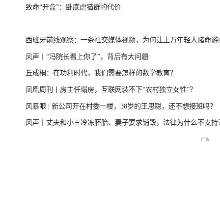
致命“开盒”：卧底虐猫群的代价
台风“美莎克”致广西多地受灾 直击防城港救援一
美伊局势僵持 
西班牙前线观察：一条社交媒体视频，为何让上万年轻人赌命游
线
风声丨“冯院长看上你了”，背后有大问题
洲？
丘成桐：在功利时代，我们需要怎样的数学教育？
直击海军舰艇编队在港开放
庆祝中国共产党成立105周
2026年菲尔兹奖揭
凤凰周刊丨房主任塌房，互联网装不下“农村独立女性”？
交流现场
年大会特别报道
播
风暴眼 | 新公司开在村委一楼，38岁的王思聪，还不想接班吗？
风声丨丈夫和小三冷冻胚胎、妻子要求销毁，法律为什么不支持