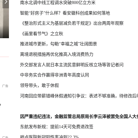
南水北调中线工程调水突破800亿立方米
智能“好房子”什么样？看安徽科创成果如何落地
《整治形式主义为基层减负若干规定》出台两周年观察
抗议政府修改“无核三原则”
台湾“汉光演习”在淡水河口设防
夏天为什么大家都去抢羽绒服了？
《画里看节气》之立秋
推进城市更新，勾勒“幸福之城”壮阔图景
离境退税措施再优化推高入境消费热力
外交部发言人就日本主流民意鲜明反核立场等答记者问
中非务实合作赢得非洲青年高度认同
领导带头，敢于休假
河南回应带薪错峰休假通知引争议：表述不够准确，待修改后
？
因严重违纪违法，金融监管总局原局长李云泽被罢免全国人大
东航发布新规：提前14天可免费退改签
哨点医院新冠阳性率冲到22.3%