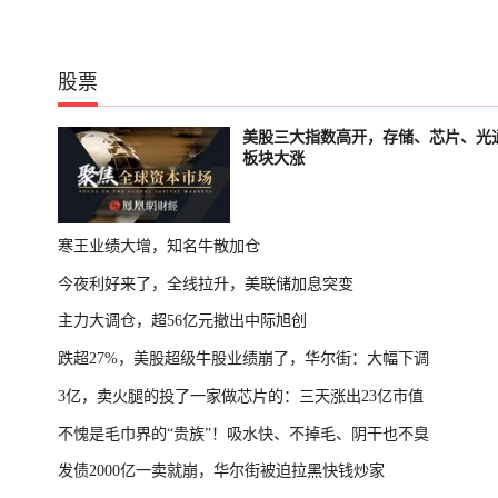
股票
美股三大指数高开，存储、芯片、光
板块大涨
寒王业绩大增，知名牛散加仓
今夜利好来了，全线拉升，美联储加息突变
主力大调仓，超56亿元撤出中际旭创
跌超27%，美股超级牛股业绩崩了，华尔街：大幅下调
3亿，卖火腿的投了一家做芯片的：三天涨出23亿市值
不愧是毛巾界的“贵族”！吸水快、不掉毛、阴干也不臭
发债2000亿一卖就崩，华尔街被迫拉黑快钱炒家