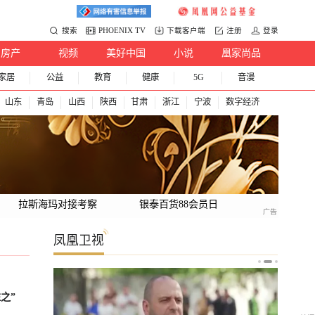
搜索
PHOENIX TV
下载客户端
注册
登录
房产
视频
美好中国
小说
凰家尚品
家居
公益
教育
健康
5G
音漫
山东
青岛
山西
陕西
甘肃
浙江
宁波
数字经济
拉斯海玛对接考察
银泰百货88会员日
凤凰卫视
之”