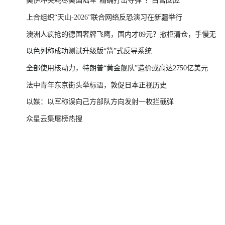
美伊冲突耗尽美国陆军“精确打击导弹”？白宫回应
上合组织“天山-2026”联合网络反恐演习在新疆举行
澳洲人疯抢的德国奢牌飞鹰，国内才89元？撤柜清仓，手慢无
以色列称成功测试升级版“箭”式反导系统
全部使用核动力，特朗普“黄金舰队”造价或高达2750亿美元
法中青年东京街头举标语，敦促日本正视历史
以媒：以军称误向己方部队方向发射一枚拦截弹
众星云集屠榜热搜