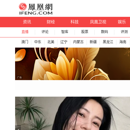
资讯
财经
科技
凤凰卫视
娱乐
直播
评论
智库
股票
数码
评测
澳门
中东
北美
辽宁
内蒙古
新疆
黑龙江
海南