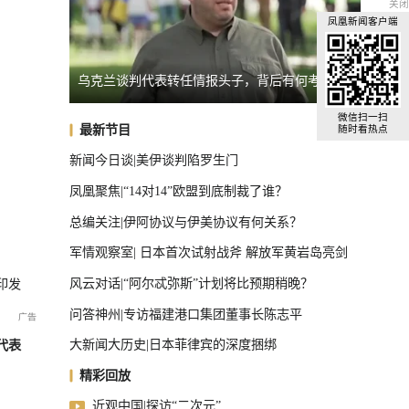
关闭
凤凰新闻客户端
乌克兰谈判代表转任情报头子，背后有何考量？
日本民
U17国足三连胜晋级半决赛
微信扫一扫
最新节目
随时看热点
新闻今日谈|美伊谈判陷罗生门
凤凰聚焦|“14对14”欧盟到底制裁了谁？
总编关注|伊阿协议与伊美协议有何关系？
军情观察室| 日本首次试射战斧 解放军黄岩岛亮剑
风云对话|“阿尔忒弥斯”计划将比预期稍晚？
印发
问答神州|专访福建港口集团董事长陈志平
大新闻大历史|日本菲律宾的深度捆绑
代表
精彩回放
近观中国|探访“二次元”