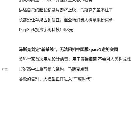
消息称阿里巴巴拟向开源模型大客户收费
讲述自己的超长纪录片即将上映，马斯克先坐不住了
长鑫没让苹果占到便宜，但全场消费大概是果粉买单
DeepSeek投资宇树科技1.4亿元
马斯克划定“斩杀线”，无法阻挡中国版SpaceX逆势突围
美科学家首次用AI设计病毒：用于感染细菌 不会对人类构成威
17岁高中生重写核心架构，马斯克点赞
谷歌的告别：大模型正在进入“车库时代”