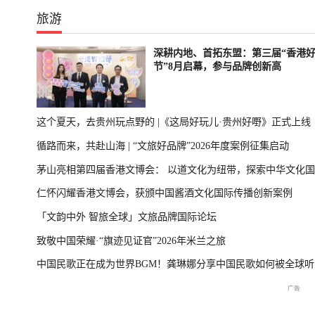
旅游
深耕内地、首拓东盟：第三届“香港
节”8月启幕，参与品牌创新高
这个夏天，去贵州玩点野的 |《这局好玩儿·贵州好嘢》正式上线
循路而来，共赴山海 | “文旅好品牌”2026年度案例征集启动
茅山亮相第四届香港文博会： 以道文化为纽带，探索中华文化
仁怀闪耀香港文博会，获颁中国酱酒文化国际传播创新案例
播新表达
「文韵中外 智旅全球」文旅品牌国际论坛
致敬中国荣耀·“旗迹见证官”2026年米兰之旅
中国民歌正在成为世界BGM！龚琳娜分享中国民歌如何被全球听