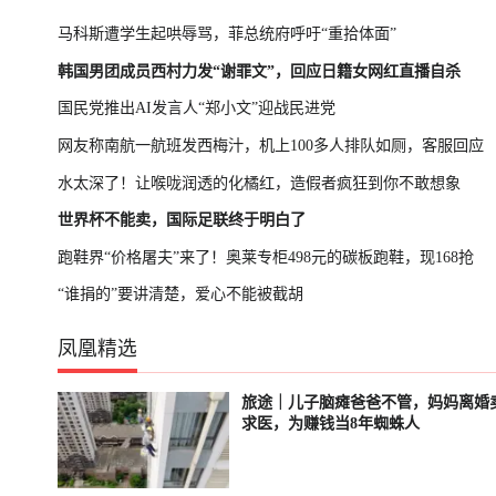
马科斯遭学生起哄辱骂，菲总统府呼吁“重拾体面”
韩国男团成员西村力发“谢罪文”，回应日籍女网红直播自杀
国民党推出AI发言人“郑小文”迎战民进党
网友称南航一航班发西梅汁，机上100多人排队如厕，客服回应
水太深了！让喉咙润透的化橘红，造假者疯狂到你不敢想象
世界杯不能卖，国际足联终于明白了
跑鞋界“价格屠夫”来了！奥莱专柜498元的碳板跑鞋，现168抢
“谁捐的”要讲清楚，爱心不能被截胡
凤凰精选
旅途｜儿子脑瘫爸爸不管，妈妈离婚
已结束
轮播中
求医，为赚钱当8年蜘蛛人