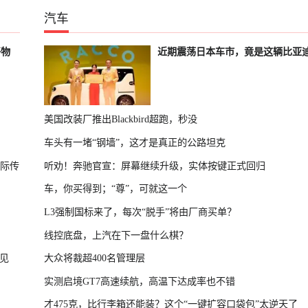
汽车
好物
近期震荡日本车市，竟是这辆比亚
美国改装厂推出Blackbird超跑，秒没
车头有一堵“钢墙”，这才是真正的公路坦克
国际传
听劝！奔驰官宣：屏幕继续升级，实体按键正式回归
车，你买得到；“尊”，可就这一个
L3强制国标来了，每次“脱手”将由厂商买单？
线控底盘，上汽在下一盘什么棋？
见
大众将裁超400名管理层
实测启境GT7高速续航，高温下达成率也不错
才475克，比行李箱还能装？这个“一键扩容口袋包”太逆天了