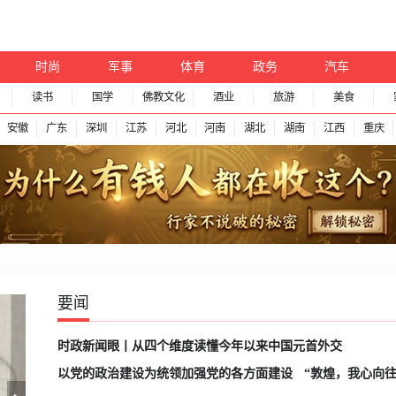
时尚
军事
体育
政务
汽车
读书
国学
佛教文化
酒业
旅游
美食
安徽
广东
深圳
江苏
河北
河南
湖北
湖南
江西
重庆
要闻
时政新闻眼丨从四个维度读懂今年以来中国元首外交
以党的政治建设为统领加强党的各方面建设
“敦煌，我心向往