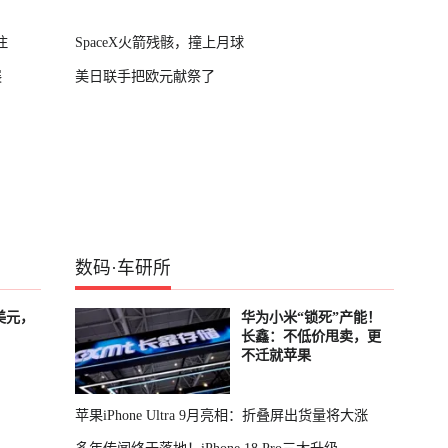
注
SpaceX火箭残骸，撞上月球
展
美日联手把欧元献祭了
数码
·
车研所
美元，
华为小米“锁死”产能！
长鑫：不低价甩卖，更
不迁就苹果
苹果iPhone Ultra 9月亮相：折叠屏出货量将大涨