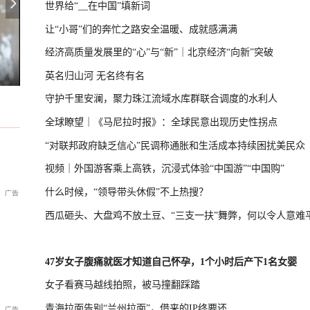
世界给“__在中国”填新词
让“小哥”们的奔忙之路安全温暖、成就感满满
经济高质量发展里的“心”与“新”｜北京经济“向新”突破
警告德国援乌：或招致灾难性后果
台湾启动汉光演习，学者：
越南将再购买18架俄制雅克-130M
英名归山河 无名终有名
守护千里安澜，聚力珠江流域水库群联合调度的水利人
全球瞭望｜《马尼拉时报》：全球民意出现历史性拐点
“对联邦政府缺乏信心”民调称通胀和生活成本持续困扰美民众
视频｜外国游客乘上高铁，沉浸式体验“中国游”“中国购”
什么时候，“领导带头休假”不上热搜？
西瓜砸头、大盘鸡不放土豆、“三支一扶”舞弊，何以令人意难
47岁女子腹痛就医才知道自己怀孕，1个小时后产下1名女婴
女子看赛马越线拍照，被马撞翻踩踏
青海拉面告别“兰州拉面”，借来的IP终要还