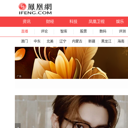
资讯
财经
科技
凤凰卫视
娱乐
直播
评论
智库
股票
数码
评测
澳门
中东
北美
辽宁
内蒙古
新疆
黑龙江
海南