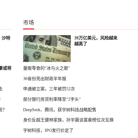
市场
，沙特
39万亿美元，风险越来
越高了
富豪或将
量贩零食的“冰与火之歌”
30省份亮出财政半年报
击
申通被立案，三年被罚52次
等
部分银行房贷利率降至“2字头”
担？
DeepSeek、腾讯，获宇树科技战略配售
身价反超王健林家族，孙宇晨谈富豪榜位次互换
宇树科技，IPO发行价定了