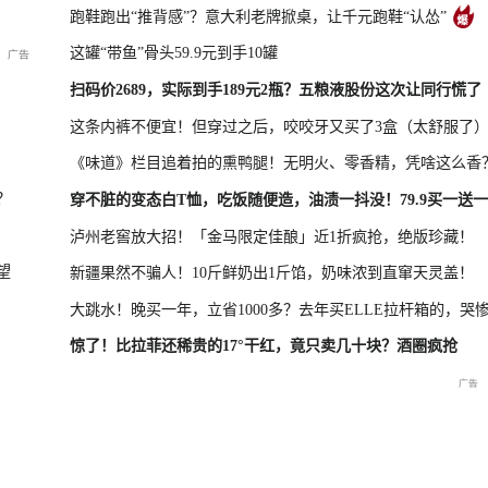
跑鞋跑出“推背感”？意大利老牌掀桌，让千元跑鞋“认怂”
这罐“带鱼”骨头59.9元到手10罐
新品发布会
国新办：2026年上半年进出口情况
扫码价2689，实际到手189元2瓶？五粮液股份这次让同行慌了
这条内裤不便宜！但穿过之后，咬咬牙又买了3盒（太舒服了
《味道》栏目追着拍的熏鸭腿！无明火、零香精，凭啥这么香
救援现场
重庆彭水山体崩塌新闻发布
？
穿不脏的变态白T恤，吃饭随便造，油渍一抖没！79.9买一送一
会
泸州老窖放大招！「金马限定佳酿」近1折疯抢，绝版珍藏！
望
新疆果然不骗人！10斤鲜奶出1斤馅，奶味浓到直窜天灵盖！
大跳水！晚买一年，立省1000多？去年买ELLE拉杆箱的，哭
惊了！比拉菲还稀贵的17°干红，竟只卖几十块？酒圈疯抢