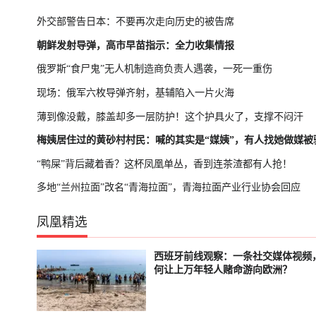
外交部警告日本：不要再次走向历史的被告席
朝鲜发射导弹，高市早苗指示：全力收集情报
俄罗斯“食尸鬼”无人机制造商负责人遇袭，一死一重伤
现场：俄军六枚导弹齐射，基辅陷入一片火海
薄到像没戴，膝盖却多一层防护！这个护具火了，支撑不闷汗
梅姨居住过的黄砂村村民：喊的其实是“媒姨”，有人找她做媒被
“鸭屎”背后藏着香？这杯凤凰单丛，香到连茶渣都有人抢！
多地“兰州拉面”改名“青海拉面”，青海拉面产业行业协会回应
凤凰精选
西班牙前线观察：一条社交媒体视频
轮播中
已结束
何让上万年轻人赌命游向欧洲？