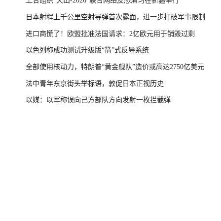
上合组织“天山-2026”联合网络反恐演习在新疆举行
日本射程上千公里空射导弹首次露面，进一步打破军事限制
进口商慌了！欧盟批准法国请求：2亿欧元用于销毁过剩
以色列称成功测试升级版“箭”式反导系统
全部使用核动力，特朗普“黄金舰队”造价或高达2750亿美元
法中青年东京街头举标语，敦促日本正视历史
以媒：以军称误向己方部队方向发射一枚拦截弹