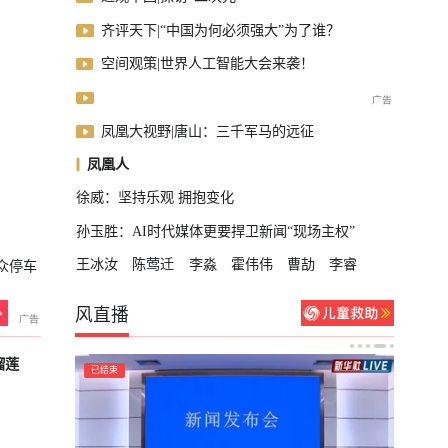
齐评天下|“中国为何必须强大”为了谁？
空间观策|世界人工智能大会来袭！
凤凰大视野|唐山：三千军马的远征
凤凰人
徐威：坚持乐观 拥抱变化
孙玉胜：AI时代媒体更要捍卫新闻“现场主权”
王冰汝
陈莺迁
李淼
霍伟伟
曹劼
李睿
众停车
风直播
榴莲
已结束
已结束