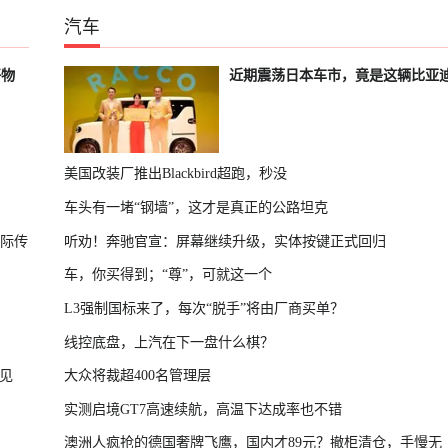
汽车
好物
近期震荡日本车市，竟是这辆比亚
美国改装厂推出Blackbird超跑，秒没
车头有一堵“钢墙”，这才是真正的公路坦克
国际传
听劝！奔驰官宣：屏幕继续升级，实体按键正式回归
车，你买得到；“尊”，可就这一个
L3强制国标来了，每次“脱手”将由厂商买单？
线控底盘，上汽在下一盘什么棋？
见
大众将裁超400名管理层
实测启境GT7高速续航，高温下达成率也不错
澳洲人疯抢的德国奢牌飞鹰，国内才89元？撤柜清仓，手慢无