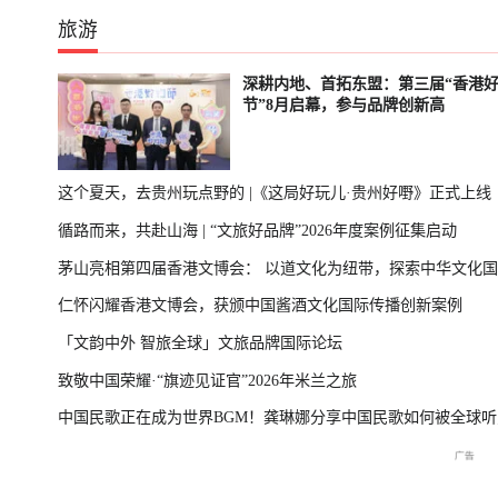
旅游
深耕内地、首拓东盟：第三届“香港
节”8月启幕，参与品牌创新高
这个夏天，去贵州玩点野的 |《这局好玩儿·贵州好嘢》正式上线
循路而来，共赴山海 | “文旅好品牌”2026年度案例征集启动
茅山亮相第四届香港文博会： 以道文化为纽带，探索中华文化
仁怀闪耀香港文博会，获颁中国酱酒文化国际传播创新案例
播新表达
「文韵中外 智旅全球」文旅品牌国际论坛
致敬中国荣耀·“旗迹见证官”2026年米兰之旅
中国民歌正在成为世界BGM！龚琳娜分享中国民歌如何被全球听