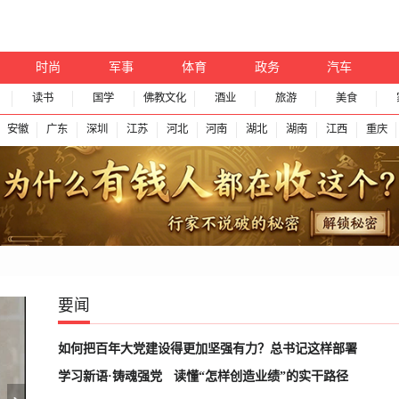
时尚
军事
体育
政务
汽车
读书
国学
佛教文化
酒业
旅游
美食
安徽
广东
深圳
江苏
河北
河南
湖北
湖南
江西
重庆
要闻
如何把百年大党建设得更加坚强有力？总书记这样部署
学习新语·铸魂强党
读懂“怎样创造业绩”的实干路径