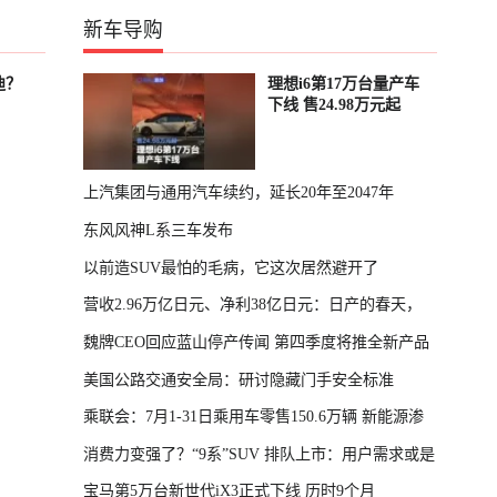
新车导购
迪？
理想i6第17万台量产车
下线 售24.98万元起
上汽集团与通用汽车续约，延长20年至2047年
东风风神L系三车发布
以前造SUV最怕的毛病，它这次居然避开了
营收2.96万亿日元、净利38亿日元：日产的春天，
魏牌CEO回应蓝山停产传闻 第四季度将推全新产品
回来了
美国公路交通安全局：研讨隐藏门手安全标准
乘联会：7月1-31日乘用车零售150.6万辆 新能源渗
消费力变强了？“9系”SUV 排队上市：用户需求或是
透率64.4%
宝马第5万台新世代iX3正式下线 历时9个月
主因