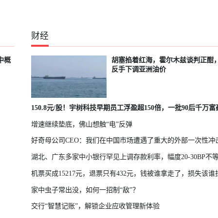
财经
中概
胡塞掐着红海，霍尔木兹谈判正酣
反手下调亚洲油价
150.8元/股！宇树科技早期员工浮盈超150倍，一批90后千万
增速继续垫底，佛山想触“电”反弹
诞生
好奇母公司CEO：我们在中国市场遭遇了重大的外部一次性冲
湖北、广东多家中小银行罕见上调存款利率，幅度20-30BP不
机票买成15217元，退票只有432元，钱被谁拿走了，损失该谁
家中虫子常出没，如何一招制“敌”？
交行“智慧记账”，解锁企业应收管理新体验