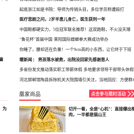
起底浙江如是书院：导师为传销头目，多位学员称遭殴打
医疗悲剧之问，2岁半患儿身亡，医生获刑一年
中国鞋都硬实力，5位冠军联名推荐！这双跑鞋，不火没天理
“鲁花杯”首届中国·莱阳国际螳螂拳大赛成功举办
你睡了，腰却还在负重！一个9cm高的小东西，让它终于下班
骗
暖新闻 |
男孩落水被救，出院没回家先感谢恩人
多省份发文推动落实职工带薪休假 多地要求领导干部带头休假
河北邯郸馆陶县拆除机关大院围墙引关注，当地回应：方便群
凰家尚品
，为
切开一看，全是“心机”：直接爆出
已结束
肉，一半都是猫山王