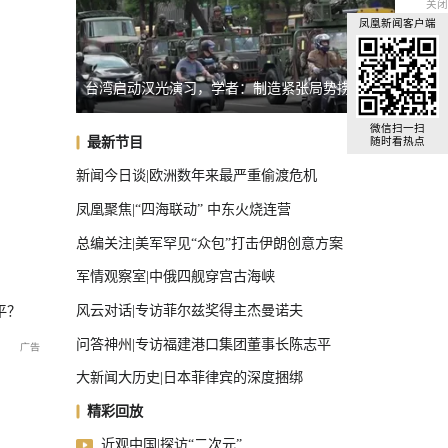
关闭
凤凰新闻客户端
制造紧张局势捞预算
专家：朝鲜发射导弹，威慑日本意图明显
古有朱元璋借它不还！今有故宫专家亲自背书，这聚宝盆有多神？
微信扫一扫
最新节目
随时看热点
新闻今日谈|欧洲数年来最严重偷渡危机
凤凰聚焦|“四海联动” 中东火烧连营
总编关注|美军罕见“众包”打击伊朗创意方案
军情观察室|中俄四舰穿宫古海峡
风云对话|专访菲尔兹奖得主杰曼诺夫
平？
问答神州|专访福建港口集团董事长陈志平
大新闻大历史|日本菲律宾的深度捆绑
精彩回放
近观中国|探访“二次元”