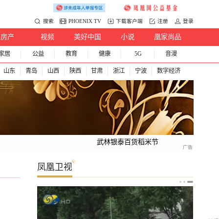
搜索
PHOENIX TV
下载客户端
注册
登录
房产
视频
美好中国
小说
凰家尚品
家居
公益
教育
健康
5G
音漫
山东
青岛
山西
陕西
甘肃
浙江
宁波
数字经济
武林银泰百货稻米节
凤凰卫视