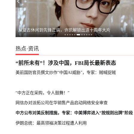
势捞预算
专家：朝鲜发射导弹，威慑日本意图明显
俄罗斯
从复古休闲到先锋正装，许凯解锁出道十周年大片
热点
·
资讯
“前所未有”！涉及中国，FBI局长最新表态
美前国防官员撰文炒作“中国AI威胁”，专家：贼喊捉贼
“中方正在采购，令人鼓舞！”
网信办对派拓公司在华销售产品启动网络安全审查
中方公布对美反制措施，专家：中美博弈进入“按规则出牌”阶段
伊朗总统：最高领袖决策过程遭人利用