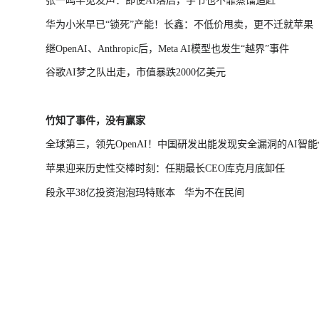
张一鸣罕见发声：即使AI落后，字节也不靠蒸馏追赶
华为小米早已“锁死”产能！长鑫：不低价甩卖，更不迁就苹果
继OpenAI、Anthropic后，Meta AI模型也发生“越界”事件
谷歌AI梦之队出走，市值暴跌2000亿美元
竹知了事件，没有赢家
全球第三，领先OpenAI！中国研发出能发现安全漏洞的AI智能
苹果迎来历史性交棒时刻：任期最长CEO库克月底卸任
段永平38亿投资泡泡玛特账本
华为不在民间