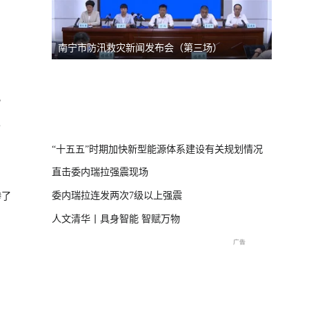
南宁市防汛救灾新闻发布会（第三场）
台风“
线
）
？
直击海
交流现
“十五五”时期加快新型能源体系建设有关规划情况
直击委内瑞拉强震现场
委内瑞拉连发两次7级以上强震
惨了
人文清华丨具身智能 智赋万物