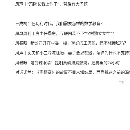
风声丨“冯院长看上你了”，背后有大问题
一
美伊局势缓和 凤凰最新报道
尊界MPV及华为
丘成桐：在功利时代，我们需要怎样的数学教育？
凤凰周刊丨房主任塌房，互联网装不下“农村独立女性”？
风暴眼 | 新公司开在村委一楼，38岁的王思聪，还不想接班吗？
周
2026年菲尔兹奖揭晓特别直
国新办：2026年上半年国民
重庆彭水山体崩塌
风声丨丈夫和小三冷冻胚胎、妻子要求销毁，法律为什么不支持
播
经济运行情况
最新进展
风暴眼 | 呛到辣眼睛！昆明黄磷泄漏燃烧，迷雾里的24小时
对话诺兰：《奥德赛》的故事不靠未知结局，而靠抵达之前的渴