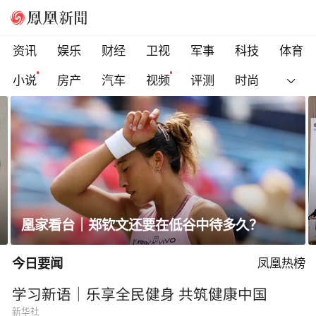
资讯
娱乐
财经
卫视
军事
科技
体育
小说
房产
汽车
视频
评测
时尚
王胜利履新首秀定调“砺新”，一汽-大
待多久？
棋局瞄准三大核心策略
今日要闻
凤凰热榜
学习新语｜乐享全民健身 共筑健康中国
新华社