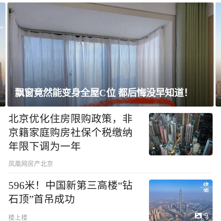
飘窗竟然能变身全屋C位 都后悔没早知道！
北京优化住房限购政策，非
京籍家庭购房社保个税缴纳
年限下调为一年
凤凰网房产北京
596米！中国新第三高楼“钻
石顶”首吊成功
9
楼上楼