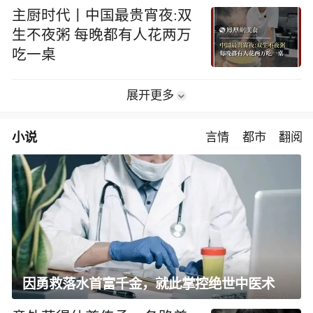
主厨时代丨中国最贵宵夜:双
生不夜粥 每晚都有人花两万
吃一桌
展开更多
小说
言情
都市
翻阅
因勇救落水首富千金，就此掌控绝世中医术