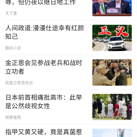
辱，但仍夜以继日地工作
天下事
人间政道:漫漫仕途幸有红颜
知己
翻阅小说
金正恩会见参战老兵和战时
立功者
凤凰卫视资讯台
日本前首相痛批高市：此举
是公然歧视女性
观察者网
指甲又黄又硬，竟是真菌惹