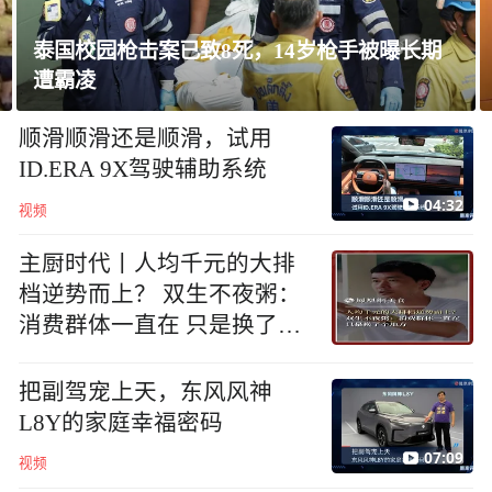
岁枪手被曝长期
民进党造谣访陆台胞失联，夏立
脸！台湾民众会“用脚投票”
顺滑顺滑还是顺滑，试用
ID.ERA 9X驾驶辅助系统
04:32
视频
主厨时代丨人均千元的大排
档逆势而上？ 双生不夜粥：
消费群体一直在 只是换了个
地方
把副驾宠上天，东风风神
L8Y的家庭幸福密码
07:09
视频