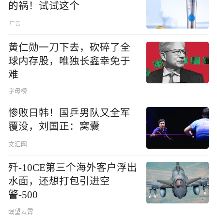
的祸！试试这个
黄仁勋一刀下去，砍碎了全
球内存股，唯独长鑫幸免于
难
字母榜
惨败日韩！国乒男队又全军
覆没，刘国正：窝囊
文汇网
歼-10CE第三个海外客户浮出
水面，还想打包引进空
警-500
瞩望云霄