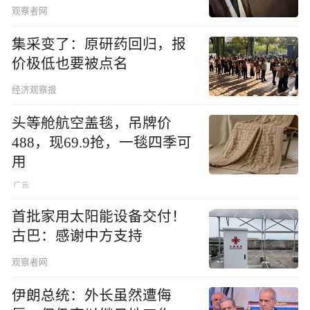
观察者网
集采变了：原研药回归，报
价极低也要被点名
经济观察报
头等舱航空盖毯，吊牌价
488，现69.9抢，一毯四季可
用
首批家用太阳能设备交付！
古巴：感谢中方支持
观察者网
伊朗总统：外长虽然遭侮