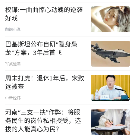
权谋:一曲曲惊心动魄的逆袭
好戏
翻阅小说
巴基斯坦公布自研“隐身枭
龙”方案，3年后首飞
军武速递
周末打虎！退休1年后，宋致
远被查
中新经纬
河南“三支一扶”作弊：将服
务民生的岗位私相授受，选
拔的人能真心为民？