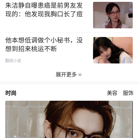
朱洁静自曝患癌是前男友发
现的：他发现我胸口长了痘
他本想低调做个小秘书，没
想到招来桃运不断
翻阅小说
展开更多
时尚
美容
服饰