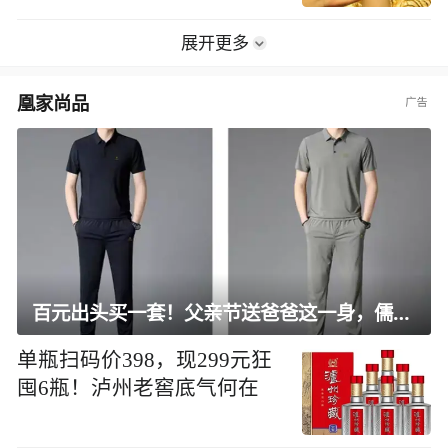
展开更多
凰家尚品
百元出头买一套！父亲节送爸爸这一身，儒雅有型还凉爽
单瓶扫码价398，现299元狂
囤6瓶！泸州老窖底气何在