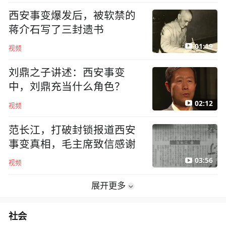
西安事变爆发后，被软禁的
蒋介石写了三封遗书
01:19
视频
刘鼎之子讲述：西安事变
中，刘鼎充当什么角色？
02:12
视频
范长江，打破封锁报道西安
事变真相，毛主席致信感谢
03:56
视频
展开更多
社会