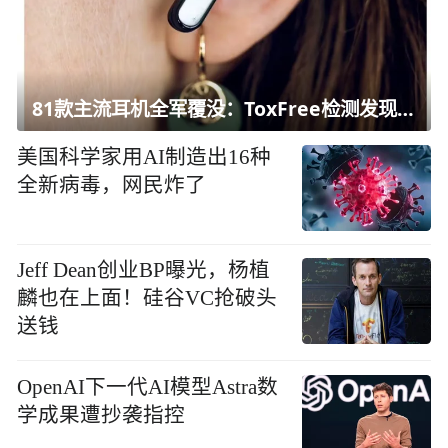
81款主流耳机全军覆没：ToxFree检测发现均含对人体有害化学物质
美国科学家用AI制造出16种
全新病毒，网民炸了
Jeff Dean创业BP曝光，杨植
麟也在上面！硅谷VC抢破头
送钱
OpenAI下一代AI模型Astra数
学成果遭抄袭指控