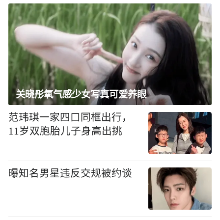
关晓彤氧气感少女写真可爱养眼
范玮琪一家四口同框出行，
11岁双胞胎儿子身高出挑
曝知名男星违反交规被约谈