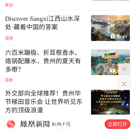
原创
Discover Jiangxi江西山水深
处·藏着中国的答案
11:41
视频
六百米蹦极、折耳根香水、
烙锅配蘸水，贵州的夏天有
多嘢？
25:14
视频
外交部向全球推荐！贵州毕
节梯田音乐会 让世界听见东
方的顶级浪漫
立即打开
展开更多