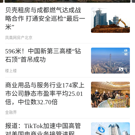
贝壳租房与成都燃气达成战
略合作 打通安全巡检“最后一
米”
凤凰网房产北京
596米！中国新第三高楼“钻
石顶”首吊成功
9
楼上楼
商业用品与服务行业174家上
市公司静态市盈率平均25.01
倍，中位数32.70倍
金融界
报道：TikTok加速中国高管
对美国电商业务接管进程