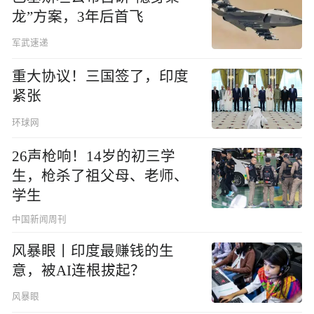
龙”方案，3年后首飞
军武速递
重大协议！三国签了，印度
紧张
环球网
26声枪响！14岁的初三学
生，枪杀了祖父母、老师、
学生
中国新闻周刊
风暴眼丨印度最赚钱的生
意，被AI连根拔起？
风暴眼