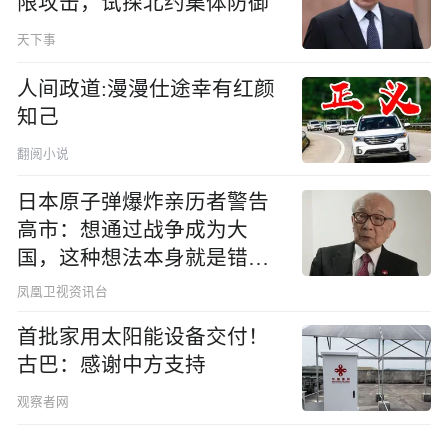
限攻击，试探北约集体防御
天下事
人间政道:漫漫仕途幸有红颜
知己
翻阅小说
日本原子弹爆炸亲历者警告
高市：想通过战争成为大
国，这种想法本身就是错误
的
凤凰卫视资讯台
首批家用太阳能设备交付！
古巴：感谢中方支持
观察者网