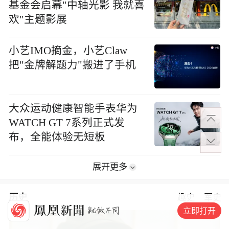
基金会启幕"中轴光影 我就喜
欢"主题影展
小艺IMO摘金，小艺Claw
把"金牌解题力"搬进了手机
大众运动健康智能手表华为
WATCH GT 7系列正式发
布，全能体验无短板
展开更多
历史
趣史
军史
立即打开