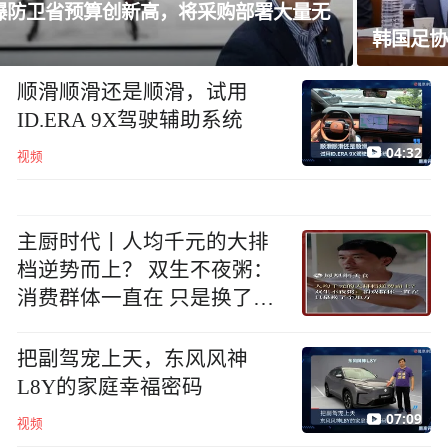
韩国足协就“性招待”外国裁判丑闻致歉
顺滑顺滑还是顺滑，试用
ID.ERA 9X驾驶辅助系统
04:32
视频
主厨时代丨人均千元的大排
档逆势而上？ 双生不夜粥：
消费群体一直在 只是换了个
地方
把副驾宠上天，东风风神
L8Y的家庭幸福密码
07:09
视频