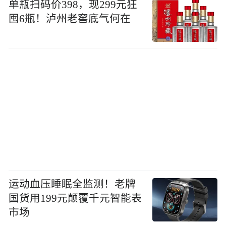
单瓶扫码价398，现299元狂
囤6瓶！泸州老窖底气何在
运动血压睡眠全监测！老牌
国货用199元颠覆千元智能表
市场