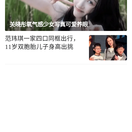
关晓彤氧气感少女写真可爱养眼
范玮琪一家四口同框出行，
11岁双胞胎儿子身高出挑