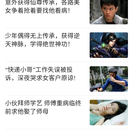
意外获得仙尊传承，各路美
女争着抢着要找他看病！
少年偶得无上传承，获得逆
天神脉，学得绝世神功！
“快递小哥”工作失误被投
诉，深夜哭求女客户原谅!
小伙拜师学艺 师傅重病临终
前求他娶了师母