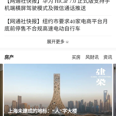
【网通社快报】华为 HiCar 7.0 正式版支持手
机端横屏驾驶模式及微信通话推送
【网通社快报】纽约市要求40家电商平台月
底前停售不合规高速电动自行车
展开更多
房产
买房
风财讯
资讯
飘窗竟然能变身全屋C位 都后悔没早知道