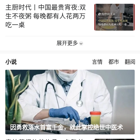
主厨时代丨中国最贵宵夜:双
生不夜粥 每晚都有人花两万
吃一桌
展开更多
小说
言情
都市
翻阅
因勇救落水首富千金，就此掌控绝世中医术