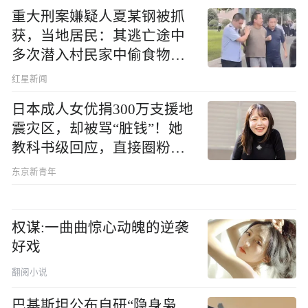
重大刑案嫌疑人夏某钢被抓
获，当地居民：其逃亡途中
多次潜入村民家中偷食物被
发现
红星新闻
日本成人女优捐300万支援地
震灾区，却被骂“脏钱”！她
教科书级回应，直接圈粉无
数
东京新青年
权谋:一曲曲惊心动魄的逆袭
好戏
翻阅小说
巴基斯坦公布自研“隐身枭