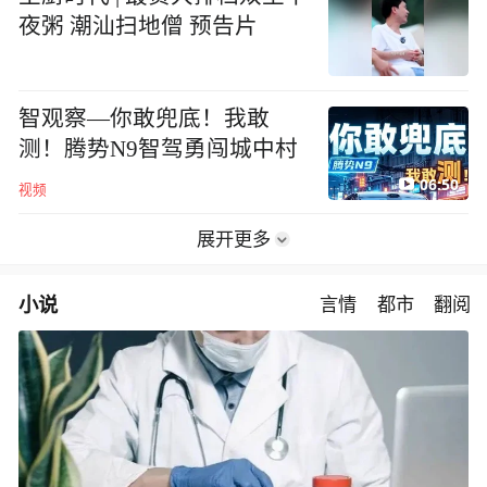
夜粥 潮汕扫地僧 预告片
智观察—你敢兜底！我敢
测！腾势N9智驾勇闯城中村
06:50
视频
展开更多
小说
言情
都市
翻阅