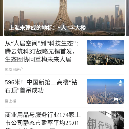
飘窗竟然能变身全屋C位 都后悔没早知道！
从“人居空间”到“科技生态”：
腾云筑科3T战略无锡首发，
生态圈协同重构未来人居
凤凰网房产
596米！中国新第三高楼“钻
石顶”首吊成功
9
楼上楼
商业用品与服务行业174家上
市公司静态市盈率平均25.01