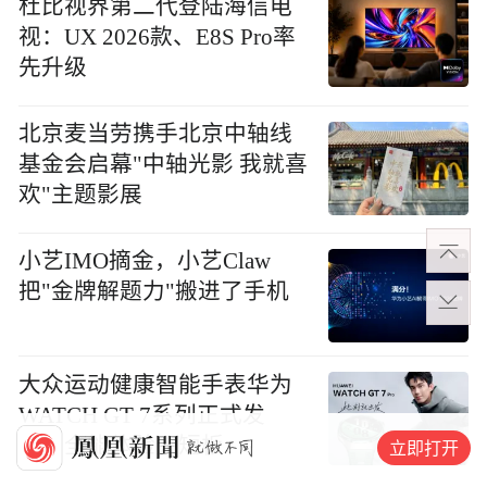
杜比视界第二代登陆海信电
视：UX 2026款、E8S Pro率
先升级
北京麦当劳携手北京中轴线
基金会启幕"中轴光影 我就喜
欢"主题影展
小艺IMO摘金，小艺Claw
把"金牌解题力"搬进了手机
大众运动健康智能手表华为
WATCH GT 7系列正式发
布，全能体验无短板
立即打开