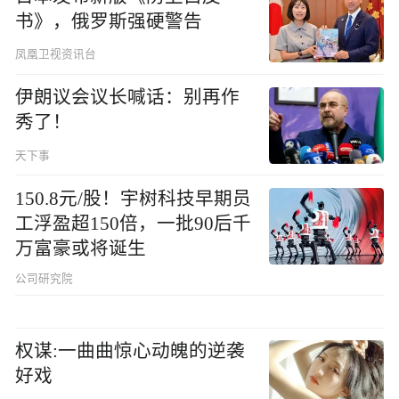
书》，俄罗斯强硬警告
凤凰卫视资讯台
伊朗议会议长喊话：别再作
秀了！
天下事
150.8元/股！宇树科技早期员
工浮盈超150倍，一批90后千
万富豪或将诞生
公司研究院
权谋:一曲曲惊心动魄的逆袭
好戏