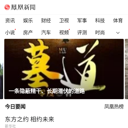
资讯
娱乐
财经
卫视
军事
科技
体育
小说
房产
汽车
视频
评测
时尚
网友称儿子在景区被冲走溺亡，质疑泄洪未提
前通知，当地回应
今日要闻
凤凰热榜
东方之约 相约未来
新华社