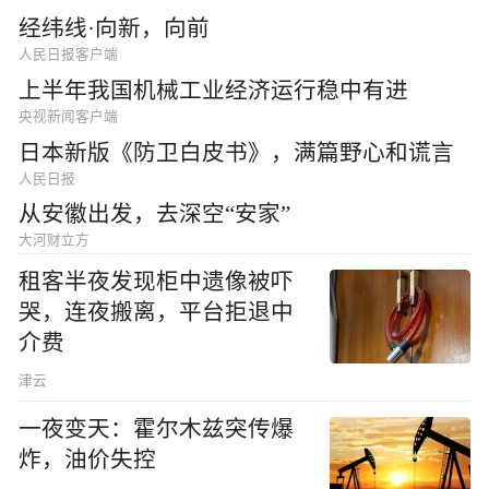
经纬线·向新，向前
人民日报客户端
上半年我国机械工业经济运行稳中有进
央视新闻客户端
日本新版《防卫白皮书》，满篇野心和谎言
人民日报
从安徽出发，去深空“安家”
大河财立方
租客半夜发现柜中遗像被吓
哭，连夜搬离，平台拒退中
介费
津云
一夜变天：霍尔木兹突传爆
炸，油价失控