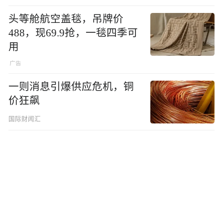
头等舱航空盖毯，吊牌价
488，现69.9抢，一毯四季可
用
一则消息引爆供应危机，铜
价狂飙
国际财闻汇