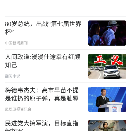
80岁总统，出战“第七届世界
杯”
中国新闻周刊
人间政道:漫漫仕途幸有红颜
知己
翻阅小说
梅德韦杰夫：高市早苗不提
是谁扔的原子弹，真是耻辱
凤凰卫视资讯台
民进党大搞军演，目标直指