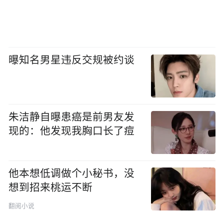
曝知名男星违反交规被约谈
朱洁静自曝患癌是前男友发
现的：他发现我胸口长了痘
他本想低调做个小秘书，没
想到招来桃运不断
翻阅小说