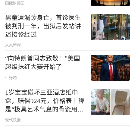
国际财闻汇
男童遭漏诊身亡，首诊医生
被判刑一年，出狱后发帖讲
述接诊经过
大风新闻
“向特朗普同志致敬！”美国
超级抹红大赛开始了
牛弹琴
1岁宝宝碰坏三亚酒店纸巾
盒，赔偿924元，价格表上称
是“极具艺术气息的骨瓷用
品”
现代快报