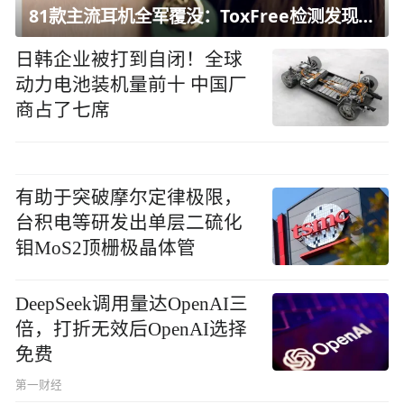
81款主流耳机全军覆没：ToxFree检测发现均含对人体有害化学物质
日韩企业被打到自闭！全球
动力电池装机量前十 中国厂
商占了七席
有助于突破摩尔定律极限，
台积电等研发出单层二硫化
钼MoS2顶栅极晶体管
DeepSeek调用量达OpenAI三
倍，打折无效后OpenAI选择
免费
第一财经