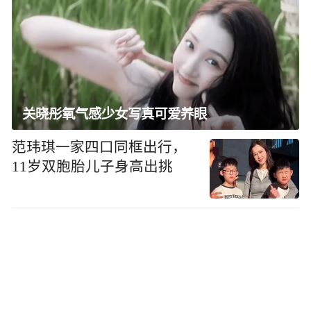
关晓彤氧气感少女写真可爱养眼
范玮琪一家四口同框出行，
11岁双胞胎儿子身高出挑