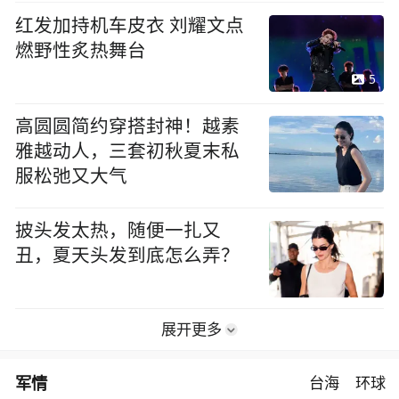
红发加持机车皮衣 刘耀文点
燃野性炙热舞台
5
高圆圆简约穿搭封神！越素
雅越动人，三套初秋夏末私
服松弛又大气
披头发太热，随便一扎又
丑，夏天头发到底怎么弄？
展开更多
军情
台海
环球