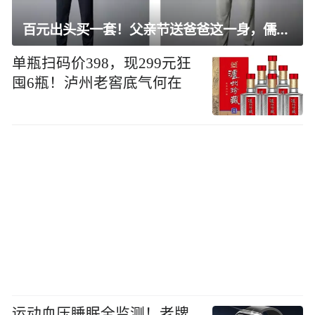
百元出头买一套！父亲节送爸爸这一身，儒雅有型还凉爽
单瓶扫码价398，现299元狂
囤6瓶！泸州老窖底气何在
运动血压睡眠全监测！老牌