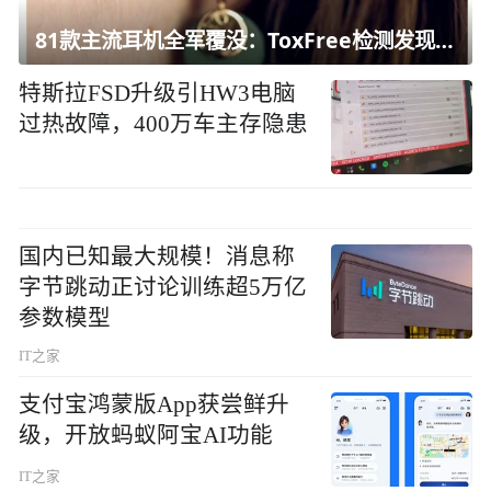
81款主流耳机全军覆没：ToxFree检测发现均含对人体有害化学物质
特斯拉FSD升级引HW3电脑
过热故障，400万车主存隐患
国内已知最大规模！消息称
字节跳动正讨论训练超5万亿
参数模型
IT之家
支付宝鸿蒙版App获尝鲜升
级，开放蚂蚁阿宝AI功能
IT之家