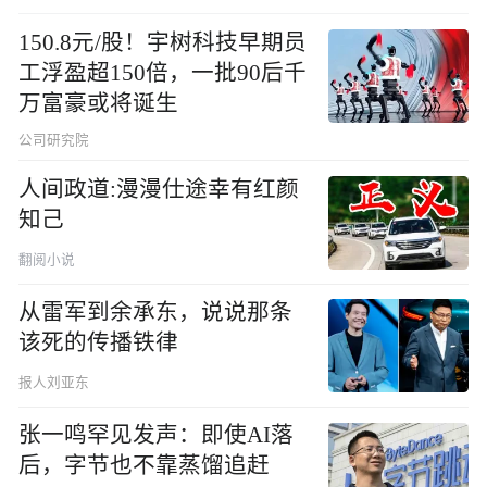
150.8元/股！宇树科技早期员
工浮盈超150倍，一批90后千
万富豪或将诞生
公司研究院
人间政道:漫漫仕途幸有红颜
知己
翻阅小说
从雷军到余承东，说说那条
该死的传播铁律
报人刘亚东
张一鸣罕见发声：即使AI落
后，字节也不靠蒸馏追赶