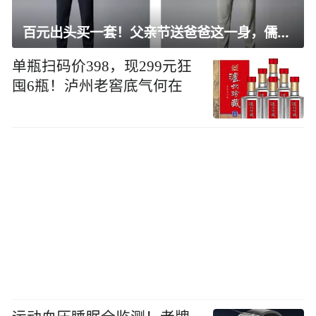
百元出头买一套！父亲节送爸爸这一身，儒雅有型还凉爽
单瓶扫码价398，现299元狂
囤6瓶！泸州老窖底气何在