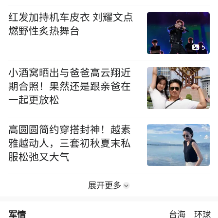
红发加持机车皮衣 刘耀文点
燃野性炙热舞台
5
小酒窝晒出与爸爸高云翔近
期合照！果然还是跟亲爸在
一起更放松
高圆圆简约穿搭封神！越素
雅越动人，三套初秋夏末私
服松弛又大气
展开更多
军情
台海
环球