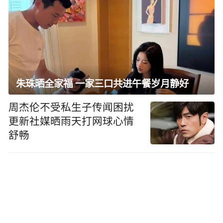
朱珠晒全家福 一家三口共进午餐岁月静好
周杰伦不受私生子传闻困扰
更新社媒晒雨天打网球心情
舒畅