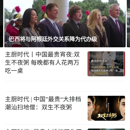
不满坡度与外观，特朗普命重建白宫停机坪
主厨时代丨中国最贵宵夜:双
生不夜粥 每晚都有人花两万
吃一桌
主厨时代 | 中国”最贵“大排档
潮汕扫地僧：双生不夜粥