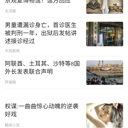
京观复博物馆？馆方回应
大河报
男童遭漏诊身亡，首诊医生
被判刑一年，出狱后发帖讲
述接诊经过
大风新闻
阿联酋、土耳其、沙特等8国
外长发表联合声明
环球网
权谋:一曲曲惊心动魄的逆袭
好戏
翻阅小说