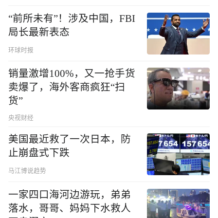
“前所未有”！涉及中国，FBI
局长最新表态
环球时报
销量激增100%，又一抢手货
卖爆了，海外客商疯狂“扫
货”
央视财经
美国最近救了一次日本，防
止崩盘式下跌
马江博说趋势
一家四口海河边游玩，弟弟
落水，哥哥、妈妈下水救人