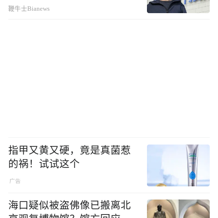
鞭牛士Bianews
指甲又黄又硬，竟是真菌惹
的祸！试试这个
海口疑似被盗佛像已搬离北