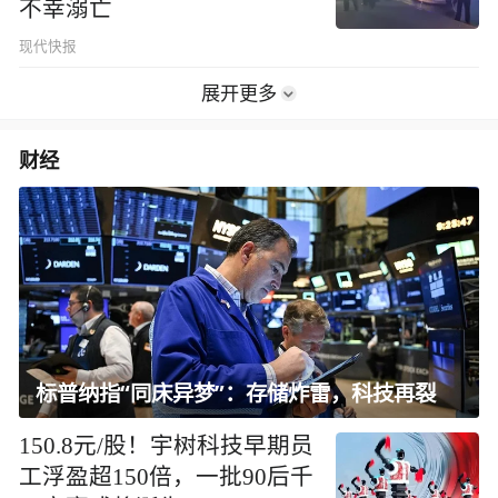
不幸溺亡
现代快报
展开更多
财经
标普纳指“同床异梦”：存储炸雷，科技再裂
150.8元/股！宇树科技早期员
工浮盈超150倍，一批90后千