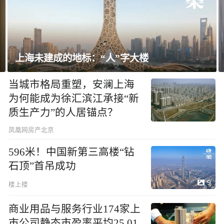
飘窗竟然能变身全屋C位 都后悔没早知道！
当城市格局重塑，安澜上海
为何能成为徐汇滨江承接“新
质生产力”的人居锚点？
凤凰网房产北京
596米！中国新第三高楼“钻
石顶”首吊成功
9
楼上楼
商业用品与服务行业174家上
市公司静态市盈率平均25.01