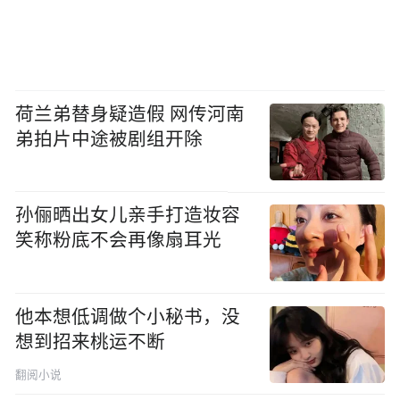
荷兰弟替身疑造假 网传河南
弟拍片中途被剧组开除
孙俪晒出女儿亲手打造妆容
笑称粉底不会再像扇耳光
他本想低调做个小秘书，没
想到招来桃运不断
翻阅小说