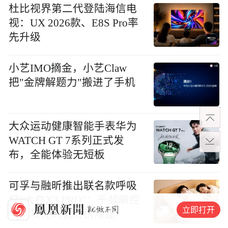
杜比视界第二代登陆海信电
视：UX 2026款、E8S Pro率
先升级
小艺IMO摘金，小艺Claw
把"金牌解题力"搬进了手机
大众运动健康智能手表华为
WATCH GT 7系列正式发
布，全能体验无短板
可孚与融昕推出联名款呼吸
机"大白X3 PRO"：千频瞬控
立即打开
算法攻克人机对抗难题