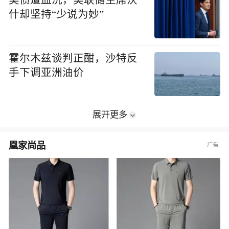
美债遭血洗，美联储主席沃
什却坚持“少说为妙”
霍尔木兹谈判正酣，沙特反
手下调亚洲油价
展开更多
凰家尚品