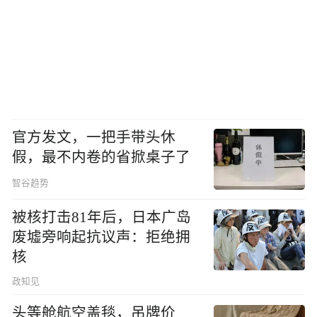
官方发文，一把手带头休
假，最不内卷的省掀桌子了
智谷趋势
被核打击81年后，日本广岛
废墟旁响起抗议声：拒绝拥
核
政知见
头等舱航空盖毯，吊牌价