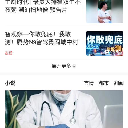
主厨时代 | 最贵大排档双生不
夜粥 潮汕扫地僧 预告片
智观察—你敢兜底！我敢
测！腾势N9智驾勇闯城中村
06:50
视频
展开更多
小说
言情
都市
翻阅