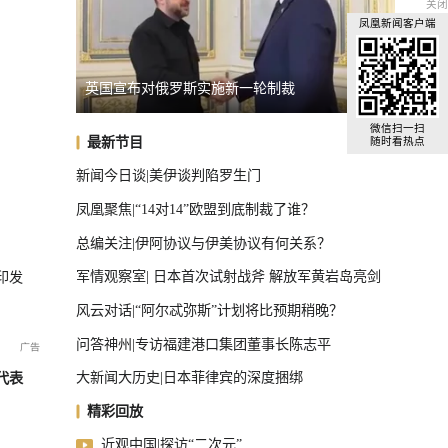
关闭
凤凰新闻客户端
英国宣布对俄罗斯实施新一轮制裁
胡塞武
U17国足三连胜晋级半决赛
微信扫一扫
最新节目
随时看热点
新闻今日谈|美伊谈判陷罗生门
凤凰聚焦|“14对14”欧盟到底制裁了谁？
总编关注|伊阿协议与伊美协议有何关系？
军情观察室| 日本首次试射战斧 解放军黄岩岛亮剑
印发
风云对话|“阿尔忒弥斯”计划将比预期稍晚？
问答神州|专访福建港口集团董事长陈志平
大新闻大历史|日本菲律宾的深度捆绑
代表
精彩回放
近观中国|探访“二次元”