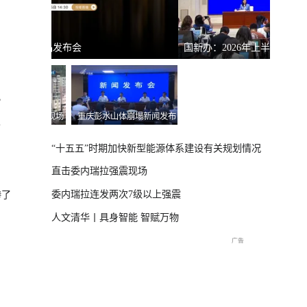
国新办：2026年上半年进出口情况
南宁市
）
？
体崩塌新闻发布
“十五五”时期加快新型能源体系建设有关规划情况
直击委内瑞拉强震现场
委内瑞拉连发两次7级以上强震
惨了
人文清华丨具身智能 智赋万物