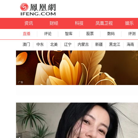
资讯
财经
科技
凤凰卫视
娱乐
直播
评论
智库
股票
数码
评测
澳门
中东
北美
辽宁
内蒙古
新疆
黑龙江
海南