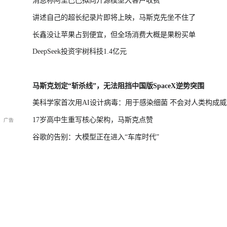
消息称阿里巴巴拟向开源模型大客户收费
讲述自己的超长纪录片即将上映，马斯克先坐不住了
长鑫没让苹果占到便宜，但全场消费大概是果粉买单
DeepSeek投资宇树科技1.4亿元
马斯克划定“斩杀线”，无法阻挡中国版SpaceX逆势突围
美科学家首次用AI设计病毒：用于感染细菌 不会对人类构成威
17岁高中生重写核心架构，马斯克点赞
谷歌的告别：大模型正在进入“车库时代”