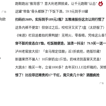
跑鞋跑出“推背感”？意大利老牌掀桌，让千元跑鞋“认怂”
这罐“带鱼”骨头都酥了!下饭下酒，59.9元到手10罐
凤凰最新报道
尊界MPV及华为新品发布会
向欧
扫码价2689，实际到手189元2瓶？五粮液股份这次让同行慌了
这条内裤不便宜！但穿过之后，咬咬牙又买了3盒（太舒服了
《味道》栏目追着拍的熏鸭腿！无明火、零香精，凭啥这么香
晓特别直
国新办：2026年上半年国民
重庆彭水山体崩塌救援现场
重庆彭水山
穿不脏的变态白T恤，吃饭随便造，油渍一抖没！79.9买一送一
经济运行情况
最新进展
会
泸州老窖放大招！「金马限定佳酿」近1折疯抢，绝版珍藏！
？
新疆果然不骗人！10斤鲜奶出1斤馅，奶味浓到直窜天灵盖！
大跳水！晚买一年，立省1000多？去年买ELLE拉杆箱的，哭
惊了！比拉菲还稀贵的17°干红，竟只卖几十块？酒圈疯抢