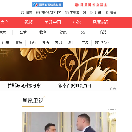
搜索
PHOENIX TV
下载客户端
注册
登录
房产
视频
美好中国
小说
凰家尚品
家居
公益
教育
健康
5G
音漫
山东
青岛
山西
陕西
甘肃
浙江
宁波
数字经济
拉斯海玛对接考察
银泰百货88会员日
凤凰卫视