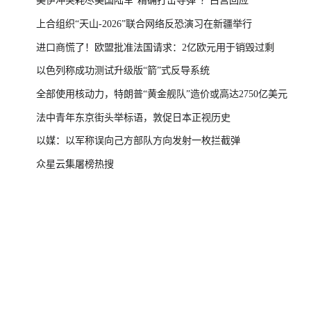
美伊冲突耗尽美国陆军“精确打击导弹”？白宫回应
上合组织“天山-2026”联合网络反恐演习在新疆举行
进口商慌了！欧盟批准法国请求：2亿欧元用于销毁过剩
以色列称成功测试升级版“箭”式反导系统
全部使用核动力，特朗普“黄金舰队”造价或高达2750亿美元
法中青年东京街头举标语，敦促日本正视历史
以媒：以军称误向己方部队方向发射一枚拦截弹
众星云集屠榜热搜