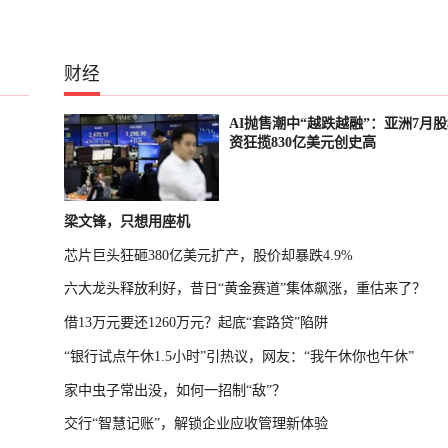
财经
、
AI抛售潮中“越跌越融”：亚洲7月
资狂揽830亿美元创史高
梁文锋，只想用座机
芯片巨头狂砸380亿美元扩产，股价却暴跌4.9%
六大龙头释放利好，昔日“黄金赛道”集体飙涨，重估来了？
借13万元要还1260万元？起底“套路贷”陷阱
“银行试点午休1.5小时”引热议，网友：“我午休你也午休”
家中虫子常出没，如何一招制“敌”？
交行“智慧记账”，解锁企业应收管理新体验