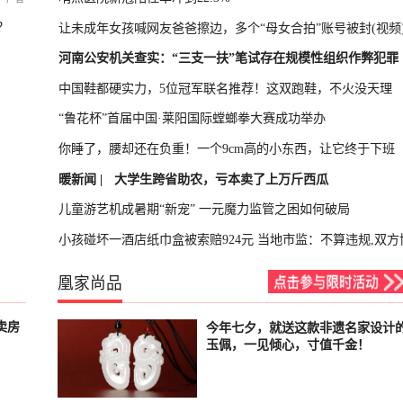
？
让未成年女孩喊网友爸爸擦边，多个“母女合拍”账号被封(视频
河南公安机关查实：“三支一扶”笔试存在规模性组织作弊犯罪
中国鞋都硬实力，5位冠军联名推荐！这双跑鞋，不火没天理
“鲁花杯”首届中国·莱阳国际螳螂拳大赛成功举办
你睡了，腰却还在负重！一个9cm高的小东西，让它终于下班
暖新闻 |
大学生跨省助农，亏本卖了上万斤西瓜
儿童游艺机成暑期“新宠” 一元魔力监管之困如何破局
小孩碰坏一酒店纸巾盒被索赔924元 当地市监：不算违规,双方
凰家尚品
卖房
今年七夕，就送这款非遗名家设计
已结束
玉佩，一见倾心，寸值千金！