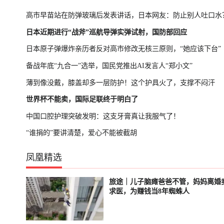
高市早苗站在防弹玻璃后发表讲话，日本网友：防止别人吐口水
日本近期进行“战斧”巡航导弹实弹试射，国防部回应
日本原子弹爆炸亲历者反对高市修改无核三原则，“她应该下台”
备战年底“九合一”选举，国民党推出AI发言人“郑小文”
薄到像没戴，膝盖却多一层防护！这个护具火了，支撑不闷汗
世界杯不能卖，国际足联终于明白了
中国口腔护理突破发明：这支牙膏真让我服气了！
“谁捐的”要讲清楚，爱心不能被截胡
凤凰精选
旅途｜儿子脑瘫爸爸不管，妈妈离婚
已结束
轮播中
求医，为赚钱当8年蜘蛛人