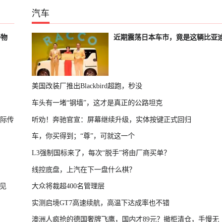
汽车
好物
近期震荡日本车市，竟是这辆比亚
美国改装厂推出Blackbird超跑，秒没
车头有一堵“钢墙”，这才是真正的公路坦克
国际传
听劝！奔驰官宣：屏幕继续升级，实体按键正式回归
车，你买得到；“尊”，可就这一个
L3强制国标来了，每次“脱手”将由厂商买单？
线控底盘，上汽在下一盘什么棋？
见
大众将裁超400名管理层
实测启境GT7高速续航，高温下达成率也不错
澳洲人疯抢的德国奢牌飞鹰，国内才89元？撤柜清仓，手慢无