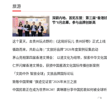
旅游
深耕内地、首拓东盟：第三届“香港
节”8月启幕，参与品牌创新高
这个夏天，去贵州玩点野的 |《这局好玩儿·贵州好嘢》正式上线
循路而来，共赴山海 | “文旅好品牌”2026年度案例征集启动
茅山亮相第四届香港文博会： 以道文化为纽带，探索中华文化
仁怀闪耀香港文博会，获颁中国酱酒文化国际传播创新案例
播新表达
「文韵中外 智旅全球」文旅品牌国际论坛
致敬中国荣耀·“旗迹见证官”2026年米兰之旅
中国民歌正在成为世界BGM！龚琳娜分享中国民歌如何被全球听