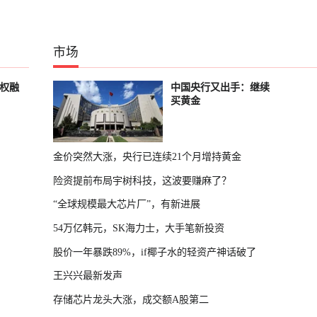
市场
股权融
中国央行又出手：继续
买黄金
金价突然大涨，央行已连续21个月增持黄金
险资提前布局宇树科技，这波要赚麻了？
“全球规模最大芯片厂”，有新进展
54万亿韩元，SK海力士，大手笔新投资
股价一年暴跌89%，if椰子水的轻资产神话破了
王兴兴最新发声
存储芯片龙头大涨，成交额A股第二