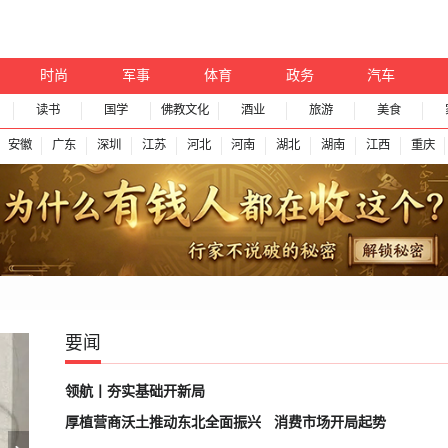
时尚
军事
体育
政务
汽车
读书
国学
佛教文化
酒业
旅游
美食
安徽
广东
深圳
江苏
河北
河南
湖北
湖南
江西
重庆
要闻
领航丨夯实基础开新局
厚植营商沃土推动东北全面振兴
消费市场开局起势