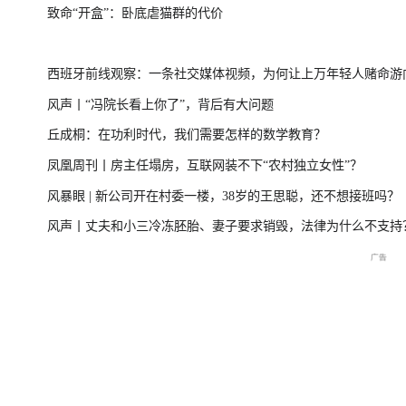
致命“开盒”：卧底虐猫群的代价
台风“美莎克”致广西多地受灾 直击防城港救援一
美伊局势僵持 
西班牙前线观察：一条社交媒体视频，为何让上万年轻人赌命游
线
风声丨“冯院长看上你了”，背后有大问题
洲？
丘成桐：在功利时代，我们需要怎样的数学教育？
直击海军舰艇编队在港开放
庆祝中国共产党成立105周
2026年菲尔兹奖揭
凤凰周刊丨房主任塌房，互联网装不下“农村独立女性”？
交流现场
年大会特别报道
播
风暴眼 | 新公司开在村委一楼，38岁的王思聪，还不想接班吗？
风声丨丈夫和小三冷冻胚胎、妻子要求销毁，法律为什么不支持