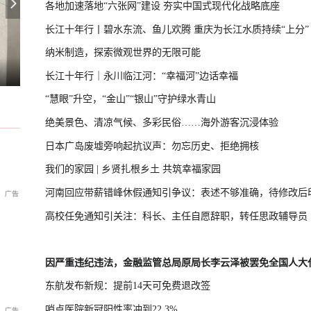
各地加速落地“六张网”建设 夯实中国式现代化战略底座
长江十年行丨碧水东流、鱼儿欢腾 重庆为长江水质持续“上分”
纳米制造，探索微观世界的无限可能
大针对沙特船只行动
智利与委内瑞拉正式恢复领事关系
茅台镇老饕从不问牌子，只问“有罗庆忠吗”
长江十年行｜永川临江河：“幸福河”边话幸福
“慧眼”升空，“金山”“银山”守护绿水青山
绝美景色、清凉气候、多彩民俗……海外游客沉浸体验
日本广岛废墟旁响起抗议声：勿忘历史、拒绝拥核
我们的家园 | 乡贤扎根乡土 共筑幸福家园
河南回应带薪错峰休假通知引争议：表述不够准确，待修改后
高校任免通知引关注：科长、主任自愿辞职，转任思政辅导员
因严重违纪违法，金融监管总局原局长李云泽被罢免全国人大
东航发布新规：提前14天可免费退改签
哨点医院新冠阳性率冲到22.3%