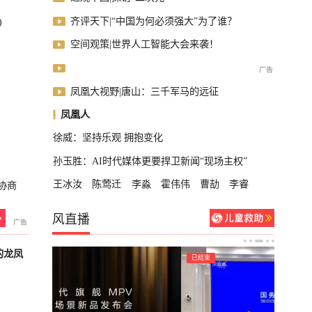
齐评天下|“中国为何必须强大”为了谁？
)
空间观策|世界人工智能大会来袭！
凤凰大视野|唐山：三千军马的远征
凤凰人
徐威：坚持乐观 拥抱变化
孙玉胜：AI时代媒体更要捍卫新闻“现场主权”
王冰汝
陈莺迁
李淼
霍伟伟
曹劼
李睿
协商
风直播
的龙凤
已结束
已结束