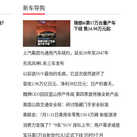
新车导购
迪？
理想i6第17万台量产车
下线 售24.98万元起
上汽集团与通用汽车续约，延长20年至2047年
东风风神L系三车发布
以前造SUV最怕的毛病，它这次居然避开了
营收2.96万亿日元、净利38亿日元：日产的春天，
魏牌CEO回应蓝山停产传闻 第四季度将推全新产品
回来了
美国公路交通安全局：研讨隐藏门手安全标准
乘联会：7月1-31日乘用车零售150.6万辆 新能源渗
消费力变强了？“9系”SUV 排队上市：用户需求或是
透率64.4%
宝马第5万台新世代iX3正式下线 历时9个月
主因