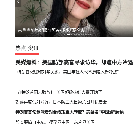
胡塞武装宣布加
回应
高圆圆晒出游随拍笑容明媚状态松弛
热点
·
资讯
美媒爆料：美国防部高官寻求访华，却遭中方冷遇
“特朗普想缓和对华关系，美国年轻人也不想陷入新冷战”
“向特朗普同志致敬！”美国超级抹红大赛开始了
朝鲜再度试射导弹，日本防卫大臣紧急召开记者会
特朗普言论意味着对台政策重大转变？美著名“中国通”解读
印度要搞自主AI：模型靠中国，芯片靠美国