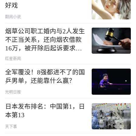
好戏
翻阅小说
烟草公司职工婚内与2人发生
不正当关系，还向烟农借款
16万，被开除后起诉要求复
职，法院判了
红星新闻
全军覆没！8强都进不了的国
乒男单，还能靠什么赢？
光明日报
日本发布排名：中国第1，日
本第13
天下事