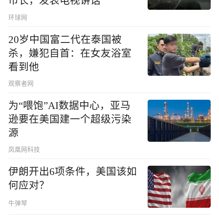
市长，发表电视讲话
环球网
20岁中国富二代在泰国被
杀，嫌犯自首：在女友浴室
看到他
观察者网
为“喂饱”AI数据中心，亚马
逊要在美国建一个超级污染
源
凤凰网科技
伊朗开出6项条件，美国该如
何应对？
牛弹琴