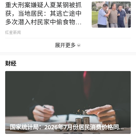
重大刑案嫌疑人夏某钢被抓
获，当地居民：其逃亡途中
多次潜入村民家中偷食物被
发现
红星新闻
展开更多
财经
国家统计局：2026年7月份居民消费价格同比上涨0.5%