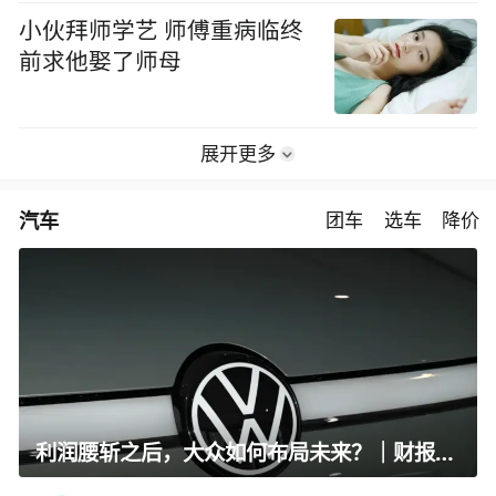
小伙拜师学艺 师傅重病临终
前求他娶了师母
展开更多
汽车
团车
选车
降价
利润腰斩之后，大众如何布局未来？｜财报全视角