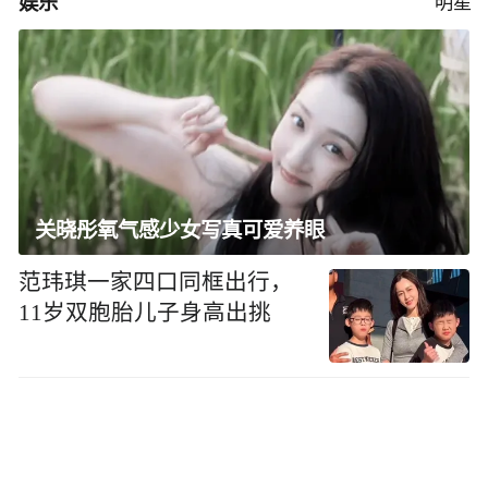
娱乐
明星
关晓彤氧气感少女写真可爱养眼
范玮琪一家四口同框出行，
11岁双胞胎儿子身高出挑