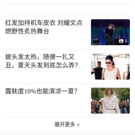
红发加持机车皮衣 刘耀文点
燃野性炙热舞台
5
披头发太热，随便一扎又
丑，夏天头发到底怎么弄？
露肤度10%也能清凉一夏？
展开更多