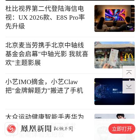
杜比视界第二代登陆海信电
视：UX 2026款、E8S Pro率
先升级
北京麦当劳携手北京中轴线
基金会启幕"中轴光影 我就喜
欢"主题影展
小艺IMO摘金，小艺Claw
把"金牌解题力"搬进了手机
大众运动健康智能手表华为
WATCH GT 7系列正式发
立即打开
布，全能体验无短板