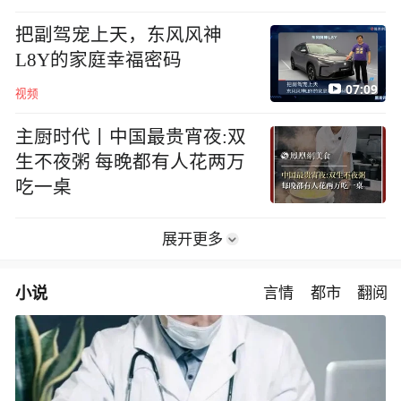
地方
把副驾宠上天，东风风神
L8Y的家庭幸福密码
07:09
视频
主厨时代丨中国最贵宵夜:双
生不夜粥 每晚都有人花两万
吃一桌
展开更多
小说
言情
都市
翻阅