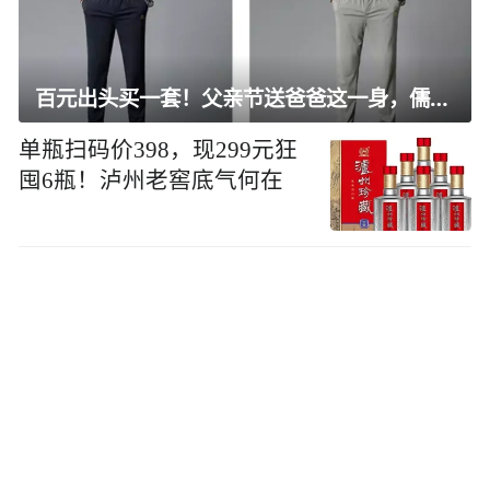
百元出头买一套！父亲节送爸爸这一身，儒雅有型还凉爽
单瓶扫码价398，现299元狂
囤6瓶！泸州老窖底气何在