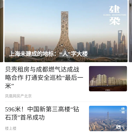
上海未建成的地标：“人”字大楼
贝壳租房与成都燃气达成战
略合作 打通安全巡检“最后一
米”
凤凰网房产北京
596米！中国新第三高楼“钻
石顶”首吊成功
9
楼上楼