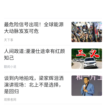
最危险信号出现！全球能源
大动脉岌岌可危
天下事
人间政道:漫漫仕途幸有红颜
知己
翻阅小说
谈到内地拍戏，梁家辉泪洒
演讲现场：北上不是选择，
是回归
观察者网