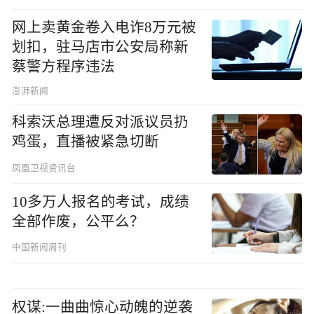
网上卖黄金卷入电诈8万元被
划扣，驻马店市公安局称新
蔡警方程序违法
澎湃新闻
科索沃总理遭反对派议员扔
鸡蛋，直播被紧急切断
凤凰卫视资讯台
10多万人报名的考试，成绩
全部作废，公平么？
中国新闻周刊
权谋:一曲曲惊心动魄的逆袭