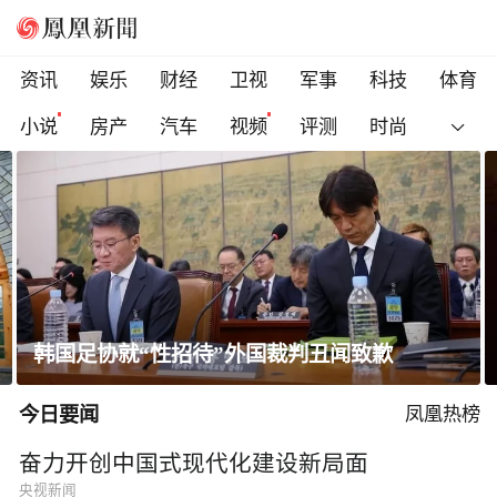
资讯
娱乐
财经
卫视
军事
科技
体育
小说
房产
汽车
视频
评测
时尚
韩国足协就“性招待”外国裁判丑闻致歉
今日要闻
凤凰热榜
奋力开创中国式现代化建设新局面
央视新闻