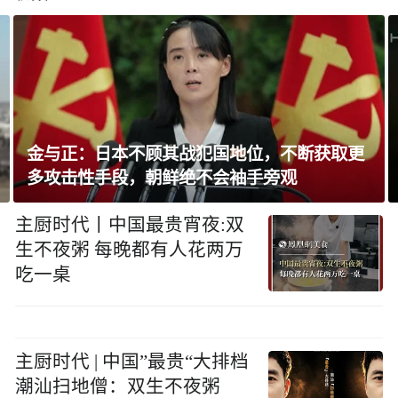
金与正：日本不顾其战犯国地位，不断获取更
多攻击性手段，朝鲜绝不会袖手旁观
主厨时代丨中国最贵宵夜:双
生不夜粥 每晚都有人花两万
吃一桌
主厨时代 | 中国”最贵“大排档
潮汕扫地僧：双生不夜粥