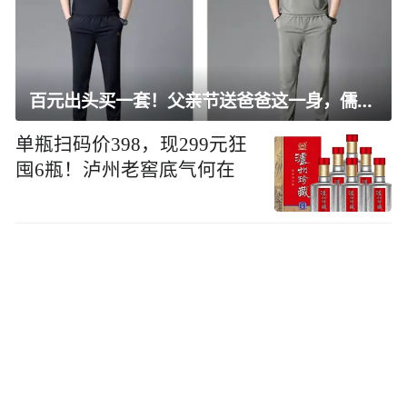
百元出头买一套！父亲节送爸爸这一身，儒雅有型还凉爽
单瓶扫码价398，现299元狂
囤6瓶！泸州老窖底气何在