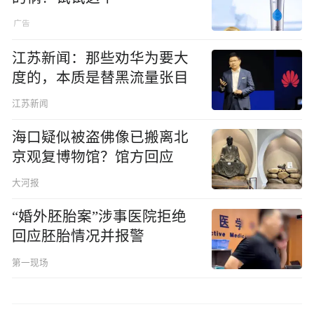
江苏新闻：那些劝华为要大
度的，本质是替黑流量张目
江苏新闻
海口疑似被盗佛像已搬离北
京观复博物馆？馆方回应
大河报
“婚外胚胎案”涉事医院拒绝
回应胚胎情况并报警
第一现场