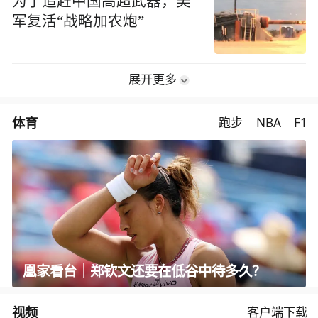
为了追赶中国高超武器，美
军复活“战略加农炮”
展开更多
体育
跑步
NBA
F1
凰家看台｜郑钦文还要在低谷中待多久？
视频
客户端下载