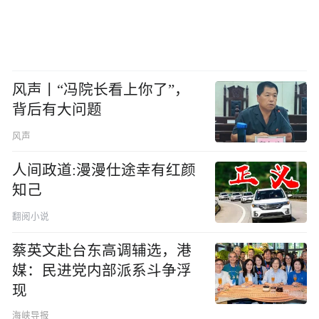
风声丨“冯院长看上你了”，
背后有大问题
风声
人间政道:漫漫仕途幸有红颜
知己
翻阅小说
蔡英文赴台东高调辅选，港
媒：民进党内部派系斗争浮
现
海峡导报