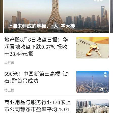
上海未建成的地标：“人”字大楼
地产股8月6日收盘日报：华
润置地收盘下跌0.67% 报收
于28.44元/股
风财讯
596米！中国新第三高楼“钻
石顶”首吊成功
9
楼上楼
商业用品与服务行业174家上
市公司静态市盈率平均25.01