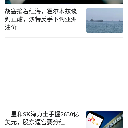
胡塞掐着红海，霍尔木兹谈
判正酣，沙特反手下调亚洲
油价
三星和SK海力士手握2630亿
美元，股东逼宫要分红