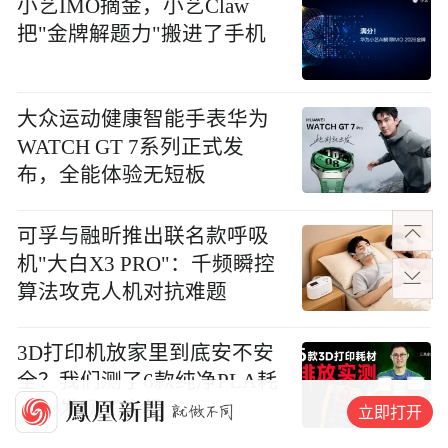
小艺IMO摘金，小艺Claw
把"金牌解题力"搬进了手机
大众运动健康智能手表华为
WATCH GT 7系列正式发
布，全能体验无短板
可孚与融昕推出联名款呼吸
机"大白X3 PRO"：千频瞬控
算法攻克人机对抗难题
3D打印机放家里到底安不安
全？我们测了6款纯净PLA耗
材，发现了真相
立即打开