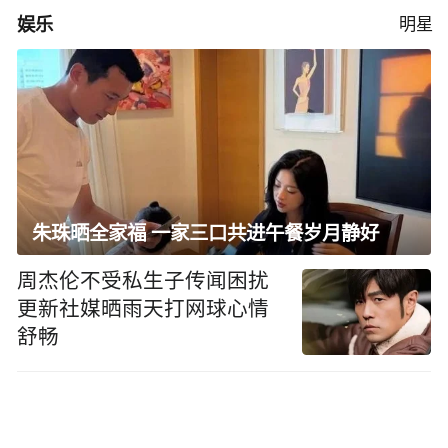
娱乐
明星
朱珠晒全家福 一家三口共进午餐岁月静好
周杰伦不受私生子传闻困扰
更新社媒晒雨天打网球心情
舒畅