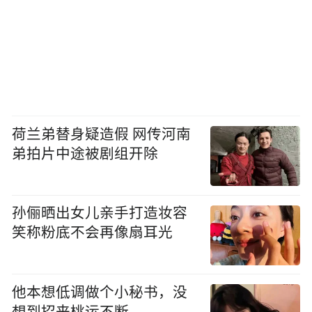
荷兰弟替身疑造假 网传河南
弟拍片中途被剧组开除
孙俪晒出女儿亲手打造妆容
笑称粉底不会再像扇耳光
他本想低调做个小秘书，没
想到招来桃运不断