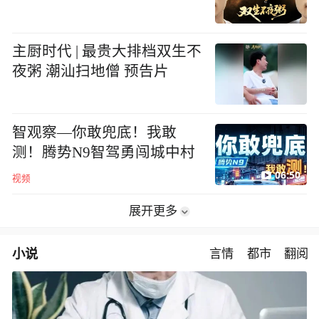
主厨时代 | 最贵大排档双生不
夜粥 潮汕扫地僧 预告片
智观察—你敢兜底！我敢
测！腾势N9智驾勇闯城中村
06:50
视频
展开更多
小说
言情
都市
翻阅