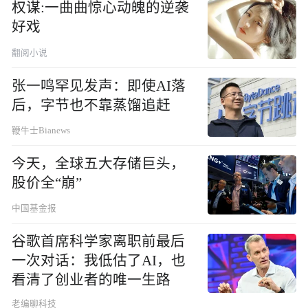
权谋:一曲曲惊心动魄的逆袭
好戏
翻阅小说
张一鸣罕见发声：即使AI落
后，字节也不靠蒸馏追赶
鞭牛士Bianews
今天，全球五大存储巨头，
股价全“崩”
中国基金报
谷歌首席科学家离职前最后
一次对话：我低估了AI，也
看清了创业者的唯一生路
老编聊科技