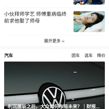
小伙拜师学艺 师傅重病临终
前求他娶了师母
展开更多
汽车
团车
选车
降价
利润腰斩之后，大众如何布局未来？｜财报全视角