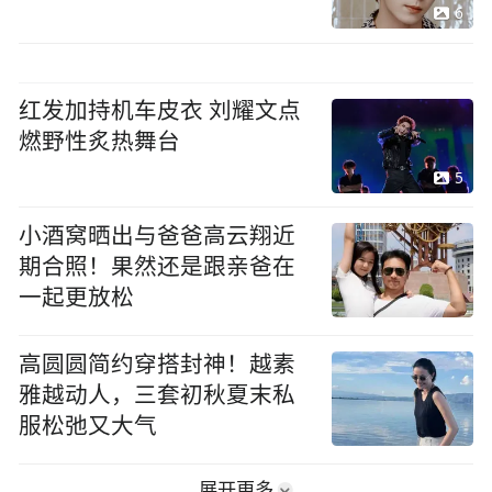
6
红发加持机车皮衣 刘耀文点
燃野性炙热舞台
5
小酒窝晒出与爸爸高云翔近
期合照！果然还是跟亲爸在
一起更放松
高圆圆简约穿搭封神！越素
雅越动人，三套初秋夏末私
服松弛又大气
展开更多