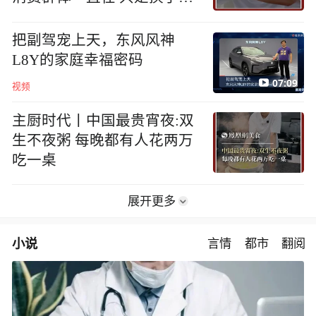
地方
把副驾宠上天，东风风神
L8Y的家庭幸福密码
07:09
视频
主厨时代丨中国最贵宵夜:双
生不夜粥 每晚都有人花两万
吃一桌
展开更多
小说
言情
都市
翻阅