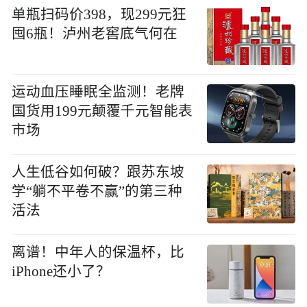
单瓶扫码价398，现299元狂
囤6瓶！泸州老窖底气何在
运动血压睡眠全监测！老牌
国货用199元颠覆千元智能表
市场
人生低谷如何破？跟苏东坡
学“躺不平卷不赢”的第三种
活法
离谱！中年人的保温杯，比
iPhone还小了？