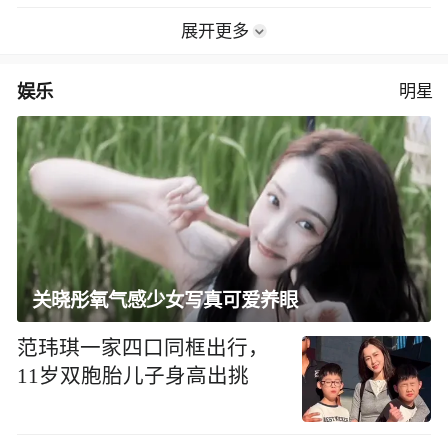
展开更多
娱乐
明星
关晓彤氧气感少女写真可爱养眼
范玮琪一家四口同框出行，
11岁双胞胎儿子身高出挑