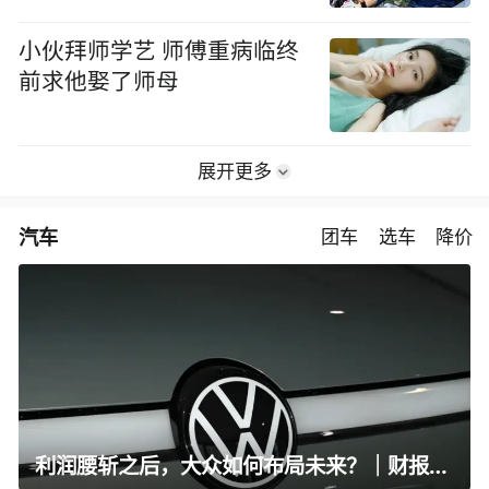
小伙拜师学艺 师傅重病临终
前求他娶了师母
展开更多
汽车
团车
选车
降价
利润腰斩之后，大众如何布局未来？｜财报全视角