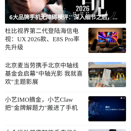
6大品牌手机无障碍横评：深入细节之后，似乎只有苹果能挺住？｜ 看见2026
杜比视界第二代登陆海信电
视：UX 2026款、E8S Pro率
先升级
北京麦当劳携手北京中轴线
基金会启幕"中轴光影 我就喜
欢"主题影展
小艺IMO摘金，小艺Claw
把"金牌解题力"搬进了手机