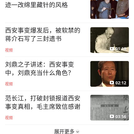
迹一改绵里藏针的风格
西安事变爆发后，被软禁的
蒋介石写了三封遗书
01:19
视频
刘鼎之子讲述：西安事变
中，刘鼎充当什么角色？
02:12
视频
范长江，打破封锁报道西安
事变真相，毛主席致信感谢
03:56
视频
展开更多