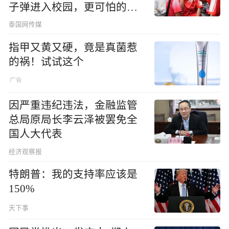
子弹进入校园，更可怕的细
节公布了
泰国网传媒
指甲又黄又硬，竟是真菌惹
的祸！试试这个
因严重违纪违法，金融监管
总局原局长李云泽被罢免全
国人大代表
经济观察报
特朗普：我的支持率应该是
150%
天下事