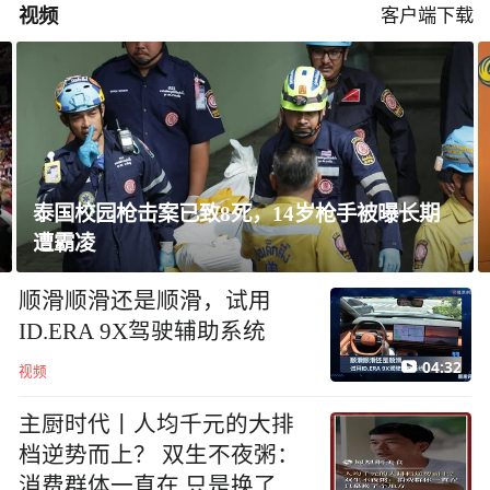
视频
客户端下载
曝长期
民进党造谣访陆台胞失联，夏立言：数据
脸！台湾民众会“用脚投票”
顺滑顺滑还是顺滑，试用
ID.ERA 9X驾驶辅助系统
04:32
视频
主厨时代丨人均千元的大排
档逆势而上？ 双生不夜粥：
消费群体一直在 只是换了个