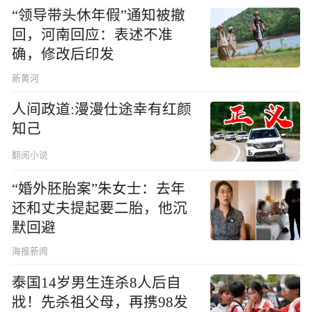
“领导带头休年假”通知被撤
回，河南回应：表述不准
确，修改后印发
新黄河
人间政道:漫漫仕途幸有红颜
知己
翻阅小说
“婚外胚胎案”朱女士：去年
还和丈夫提起要二胎，他沉
默回避
海报新闻
泰国14岁男生连杀8人后自
戕！先杀祖父母，再携98发