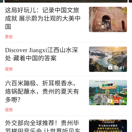
这局好玩儿：记录中国文旅
成就 展示蔚为壮观的大美中
国
原创
Discover Jiangxi江西山水深
处·藏着中国的答案
11:41
视频
六百米蹦极、折耳根香水、
烙锅配蘸水，贵州的夏天有
多嘢？
25:14
视频
外交部向全球推荐！贵州毕
节梯田音乐会 让世界听见东