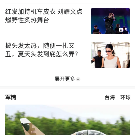
红发加持机车皮衣 刘耀文点
燃野性炙热舞台
5
披头发太热，随便一扎又
丑，夏天头发到底怎么弄？
展开更多
军情
台海
环球