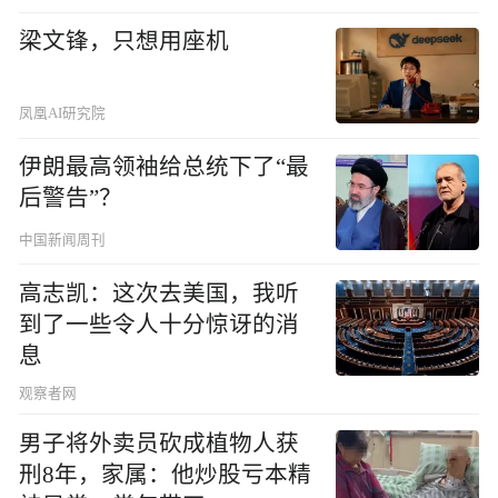
梁文锋，只想用座机
凤凰AI研究院
伊朗最高领袖给总统下了“最
后警告”？
中国新闻周刊
高志凯：这次去美国，我听
到了一些令人十分惊讶的消
息
观察者网
男子将外卖员砍成植物人获
刑8年，家属：他炒股亏本精