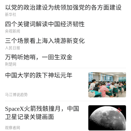
以党的政治建设为统领加强党的各方面建设
新华社
四个关键词解读中国经济韧性
央视新闻
三个场景看上海入境游新变化
人民日报
万鸭听她哨，一田生双金
荆楚网
中国大学的跌下神坛元年
马江博说趋势
SpaceX火箭残骸撞月，中国
卫星记录关键画面
观察者网