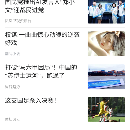
国民党推出AI发言人“郑小
文”迎战民进党
凤凰卫视资讯台
权谋:一曲曲惊心动魄的逆袭
好戏
翻阅小说
打破“马六甲困局”！中国的
“苏伊士运河”，跑通了
智谷趋势
这支国足杀入决赛！
体坛风云