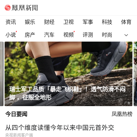
资讯
娱乐
财经
卫视
军事
科技
体育
小说
房产
汽车
视频
评测
时尚
不闷
乌克兰多地扩大征兵动员，符合条件者须在1
天内报到
今日要闻
凤凰热榜
从四个维度读懂今年以来中国元首外交
央视新闻客户端