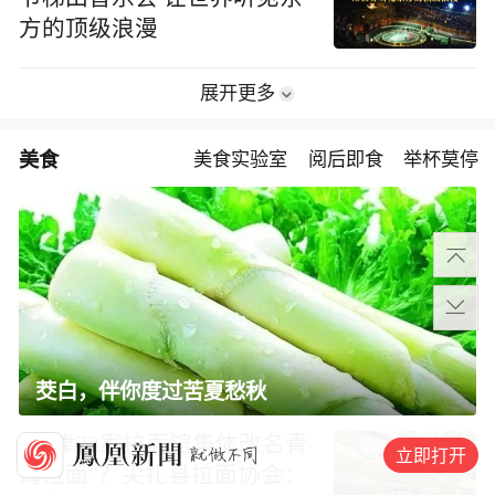
方的顶级浪漫
展开更多
美食
美食实验室
阅后即食
举杯莫停
茭白，伴你度过苦夏愁秋
“天津72家拉面馆集体改名青
立即打开
海拉面”？尖扎县拉面协会：