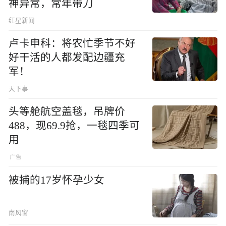
神异常，常年带刀
红星新闻
卢卡申科：将农忙季节不好
好干活的人都发配边疆充
军！
天下事
头等舱航空盖毯，吊牌价
488，现69.9抢，一毯四季可
用
被捕的17岁怀孕少女
南风窗