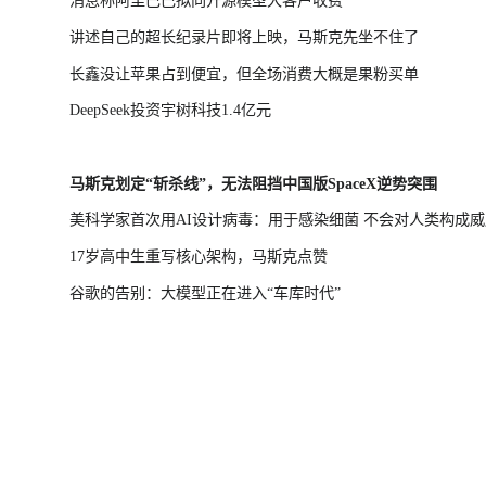
消息称阿里巴巴拟向开源模型大客户收费
讲述自己的超长纪录片即将上映，马斯克先坐不住了
长鑫没让苹果占到便宜，但全场消费大概是果粉买单
DeepSeek投资宇树科技1.4亿元
马斯克划定“斩杀线”，无法阻挡中国版SpaceX逆势突围
美科学家首次用AI设计病毒：用于感染细菌 不会对人类构成威
17岁高中生重写核心架构，马斯克点赞
谷歌的告别：大模型正在进入“车库时代”