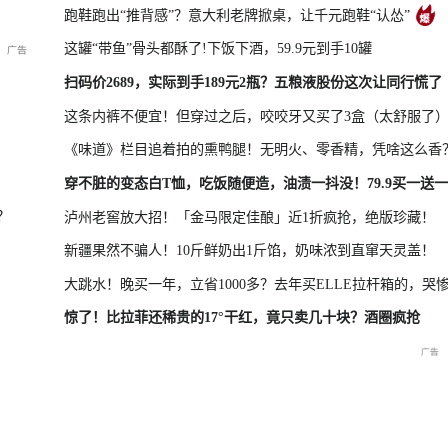
跑鞋跑出“推背感”？意大利老牌掀桌，让千元跑鞋“认怂”
这罐“带鱼”骨头都酥了!下饭下酒，59.9元到手10罐
新品发布会
国新办：2026年上半年进出口情况
扫码价2689，实际到手189元2瓶？五粮液股份这次让同行慌了
这条内裤不便宜！但穿过之后，咬咬牙又买了3盒（太舒服了
《味道》栏目追着拍的熏鸭腿！无明火、零香精，凭啥这么香
救援现场
重庆彭水山体崩塌新闻发布
穿不脏的变态白T恤，吃饭随便造，油渍一抖没！79.9买一送一
会
？
泸州老窖放大招！「金马限定佳酿」近1折疯抢，绝版珍藏！
新疆果然不骗人！10斤鲜奶出1斤馅，奶味浓到直窜天灵盖！
大跳水！晚买一年，立省1000多？去年买ELLE拉杆箱的，哭
惊了！比拉菲还稀贵的17°干红，竟只卖几十块？酒圈疯抢