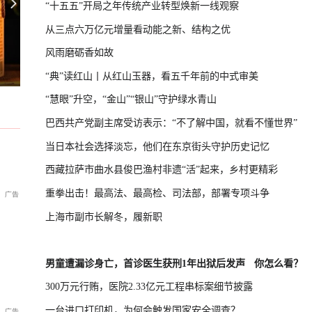
“十五五”开局之年传统产业转型焕新一线观察
从三点六万亿元增量看动能之新、结构之优
风雨磨砺香如故
援乌：或招致灾难性后果
英国宣布对俄罗斯实施新一轮制裁
U17国足三连胜晋级半决赛
“典”读红山丨从红山玉器，看五千年前的中式审美
“慧眼”升空，“金山”“银山”守护绿水青山
巴西共产党副主席受访表示：“不了解中国，就看不懂世界”
当日本社会选择淡忘，他们在东京街头守护历史记忆
西藏拉萨市曲水县俊巴渔村非遗“活”起来，乡村更精彩
重拳出击！最高法、最高检、司法部，部署专项斗争
上海市副市长解冬，履新职
男童遭漏诊身亡，首诊医生获刑1年出狱后发声
你怎么看？
300万元行贿，医院2.33亿元工程串标案细节披露
一台进口打印机，为何会触发国家安全调查？