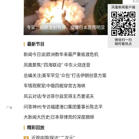
关闭
凤凰新闻客户端
专家：朝鲜发射导弹，威慑日本意图明显
俄罗斯
全球汽车前十，中国占了三把椅子
微信扫一扫
最新节目
随时看热点
新闻今日谈|欧洲数年来最严重偷渡危机
凤凰聚焦|“四海联动” 中东火烧连营
总编关注|美军罕见“众包”打击伊朗创意方案
军情观察室|中俄四舰穿宫古海峡
风云对话|专访菲尔兹奖得主杰曼诺夫
问答神州|专访福建港口集团董事长陈志平
大新闻大历史|日本菲律宾的深度捆绑
精彩回放
近观中国|探访“二次元”