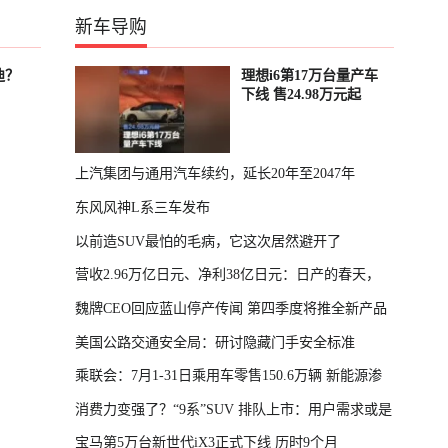
新车导购
迪？
理想i6第17万台量产车
下线 售24.98万元起
上汽集团与通用汽车续约，延长20年至2047年
东风风神L系三车发布
以前造SUV最怕的毛病，它这次居然避开了
营收2.96万亿日元、净利38亿日元：日产的春天，
魏牌CEO回应蓝山停产传闻 第四季度将推全新产品
回来了
美国公路交通安全局：研讨隐藏门手安全标准
乘联会：7月1-31日乘用车零售150.6万辆 新能源渗
消费力变强了？“9系”SUV 排队上市：用户需求或是
透率64.4%
宝马第5万台新世代iX3正式下线 历时9个月
主因