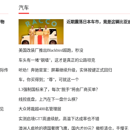
汽车
好物
近期震荡日本车市，竟是这辆比亚
美国改装厂推出Blackbird超跑，秒没
车头有一堵“钢墙”，这才是真正的公路坦克
国际传
听劝！奔驰官宣：屏幕继续升级，实体按键正式回归
车，你买得到；“尊”，可就这一个
L3强制国标来了，每次“脱手”将由厂商买单？
线控底盘，上汽在下一盘什么棋？
见
大众将裁超400名管理层
实测启境GT7高速续航，高温下达成率也不错
澳洲人疯抢的德国奢牌飞鹰，国内才89元？撤柜清仓，手慢无