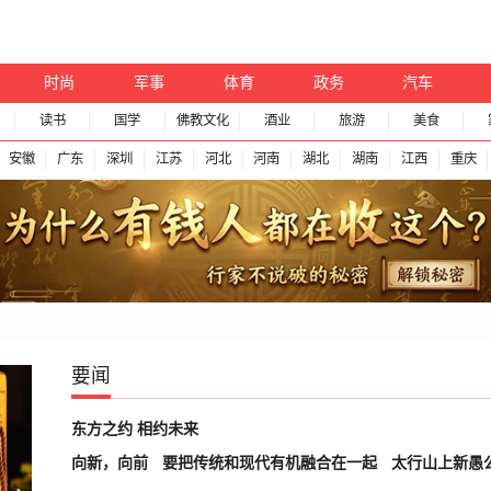
时尚
军事
体育
政务
汽车
读书
国学
佛教文化
酒业
旅游
美食
安徽
广东
深圳
江苏
河北
河南
湖北
湖南
江西
重庆
要闻
东方之约 相约未来
向新，向前
要把传统和现代有机融合在一起
太行山上新愚