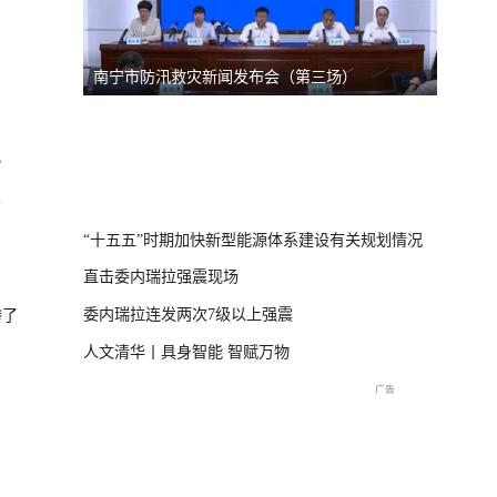
南宁市防汛救灾新闻发布会（第三场）
台风“
线
）
？
直击海
交流现
“十五五”时期加快新型能源体系建设有关规划情况
直击委内瑞拉强震现场
委内瑞拉连发两次7级以上强震
惨了
人文清华丨具身智能 智赋万物