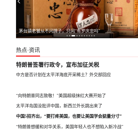
俄罗斯警告德国
茅台镇老饕从不问牌子，只问“有罗庆忠吗”
热点
·
资讯
特朗普签署行政令，宣布加征关税
中方是否计划在太平洋海底开采稀土？外交部回应
“向特朗普同志致敬！”美国超级抹红大赛开始了
太平洋岛国没批评中国，新西兰外长跳出来了
中国5招齐出，“要打疼美国，也要让美国学会掂量分寸”
“特朗普想缓和对华关系，美国年轻人也不想陷入新冷战”