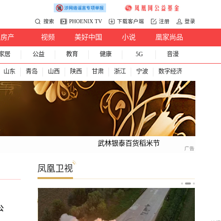
搜索
PHOENIX TV
下载客户端
注册
登录
房产
视频
美好中国
小说
凰家尚品
家居
公益
教育
健康
5G
音漫
山东
青岛
山西
陕西
甘肃
浙江
宁波
数字经济
武林银泰百货稻米节
凤凰卫视
公