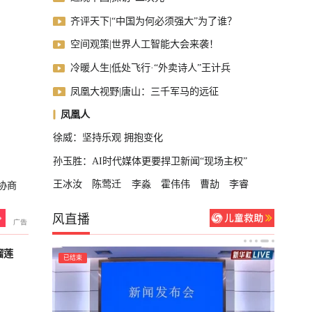
齐评天下|“中国为何必须强大”为了谁？
空间观策|世界人工智能大会来袭！
冷暖人生|低处飞行·“外卖诗人”王计兵
凤凰大视野|唐山：三千军马的远征
凤凰人
徐威：坚持乐观 拥抱变化
孙玉胜：AI时代媒体更要捍卫新闻“现场主权”
王冰汝
陈莺迁
李淼
霍伟伟
曹劼
李睿
协商
风直播
榴莲
已结束
已结束