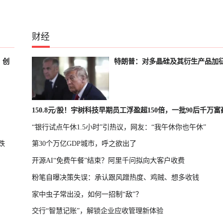
财经
、创
特朗普：对多晶硅及其衍生产品加
150.8元/股！宇树科技早期员工浮盈超150倍，一批90后千万
“银行试点午休1.5小时”引热议，网友：“我午休你也午休”
诞生
跌
第30个万亿GDP城市，呼之欲出了
开源AI“免费午餐”结束？阿里千问拟向大客户收费
粉笔自曝决策失误：承认跟风蹭热度、鸡贼、想多收钱
家中虫子常出没，如何一招制“敌”？
交行“智慧记账”，解锁企业应收管理新体验