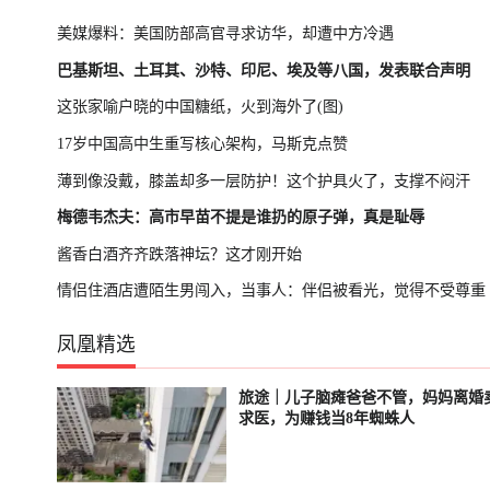
美媒爆料：美国防部高官寻求访华，却遭中方冷遇
巴基斯坦、土耳其、沙特、印尼、埃及等八国，发表联合声明
这张家喻户晓的中国糖纸，火到海外了(图)
17岁中国高中生重写核心架构，马斯克点赞
薄到像没戴，膝盖却多一层防护！这个护具火了，支撑不闷汗
梅德韦杰夫：高市早苗不提是谁扔的原子弹，真是耻辱
酱香白酒齐齐跌落神坛？这才刚开始
情侣住酒店遭陌生男闯入，当事人：伴侣被看光，觉得不受尊重
凤凰精选
旅途｜儿子脑瘫爸爸不管，妈妈离婚
轮播中
已结束
求医，为赚钱当8年蜘蛛人