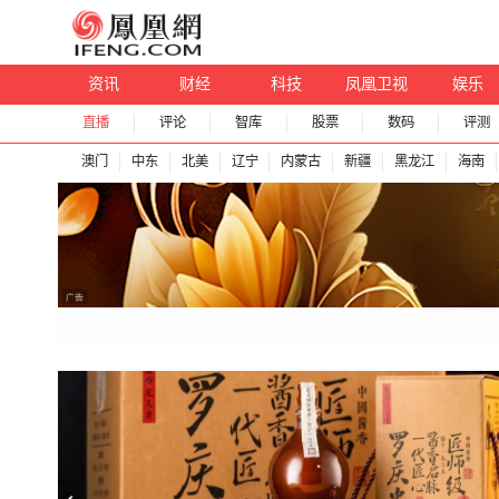
资讯
财经
科技
凤凰卫视
娱乐
直播
评论
智库
股票
数码
评测
澳门
中东
北美
辽宁
内蒙古
新疆
黑龙江
海南