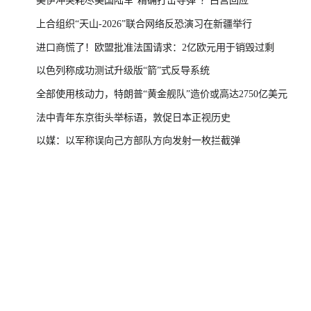
美伊冲突耗尽美国陆军“精确打击导弹”？白宫回应
上合组织“天山-2026”联合网络反恐演习在新疆举行
进口商慌了！欧盟批准法国请求：2亿欧元用于销毁过剩
以色列称成功测试升级版“箭”式反导系统
全部使用核动力，特朗普“黄金舰队”造价或高达2750亿美元
法中青年东京街头举标语，敦促日本正视历史
以媒：以军称误向己方部队方向发射一枚拦截弹