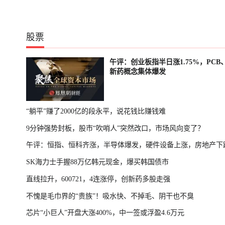
股票
午评：创业板指半日涨1.75%，PCB
新药概念集体爆发
“躺平”赚了2000亿的段永平，说花钱比赚钱难
9分钟强势封板，股市“吹哨人”突然改口，市场风向变了？
午评：恒指、恒科齐涨，半导体爆发，硬件设备上涨，房地产下
SK海力士手握88万亿韩元现金，爆买韩国债市
直线拉升，600721，4连涨停，创新药多股走强
不愧是毛巾界的“贵族”！吸水快、不掉毛、阴干也不臭
芯片“小巨人”开盘大涨400%，中一签或浮盈4.6万元