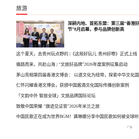
旅游
深耕内地、首拓东盟：第三届“香港
节”8月启幕，参与品牌创新高
这个夏天，去贵州玩点野的 |《这局好玩儿·贵州好嘢》正式上线
循路而来，共赴山海 | “文旅好品牌”2026年度案例征集启动
茅山亮相第四届香港文博会： 以道文化为纽带，探索中华文化
仁怀闪耀香港文博会，获颁中国酱酒文化国际传播创新案例
播新表达
「文韵中外 智旅全球」文旅品牌国际论坛
致敬中国荣耀·“旗迹见证官”2026年米兰之旅
中国民歌正在成为世界BGM！龚琳娜分享中国民歌如何被全球听