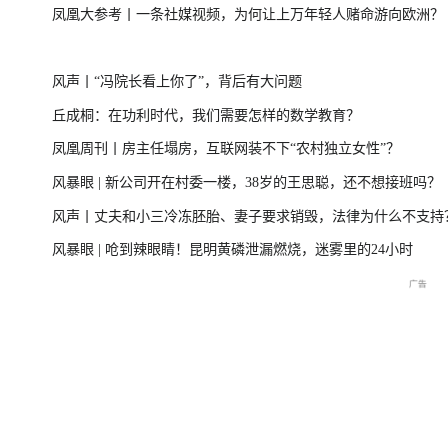
凤凰大参考丨一条社媒视频，为何让上万年轻人赌命游向欧洲？
一
美伊局势僵持 凤凰最新报道
尊界MPV及华为
风声丨“冯院长看上你了”，背后有大问题
丘成桐：在功利时代，我们需要怎样的数学教育？
凤凰周刊丨房主任塌房，互联网装不下“农村独立女性”？
周
2026年菲尔兹奖揭晓特别直
国新办：2026年上半年国民
重庆彭水山体崩塌
风暴眼 | 新公司开在村委一楼，38岁的王思聪，还不想接班吗？
播
经济运行情况
最新进展
风声丨丈夫和小三冷冻胚胎、妻子要求销毁，法律为什么不支持
风暴眼 | 呛到辣眼睛！昆明黄磷泄漏燃烧，迷雾里的24小时