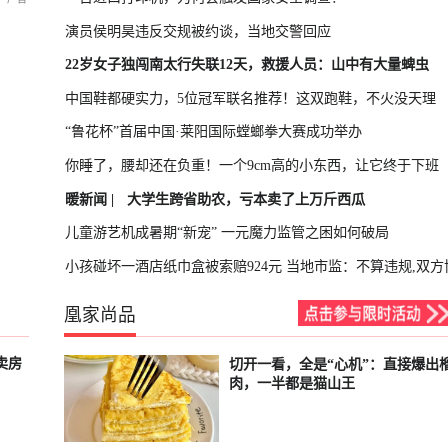
演员侯明昊违反交规被约谈，当地交警回应
22岁女子独闯南太行失联12天，救援人员：山中有大量蜱虫
中国鞋都硬实力，5位冠军联名推荐！这双跑鞋，不火没天理
“鲁花杯”首届中国·莱阳国际螳螂拳大赛成功举办
你睡了，腰却还在负重！一个9cm高的小东西，让它终于下班
暖新闻 |
大学生跨省助农，亏本卖了上万斤西瓜
儿童游艺机成暑期“新宠” 一元魔力监管之困如何破局
小孩碰坏一酒店纸巾盒被索赔924元 当地市监：不算违规,双方
凰家尚品
卖房
切开一看，全是“心机”：直接爆出
已结束
肉，一半都是猫山王