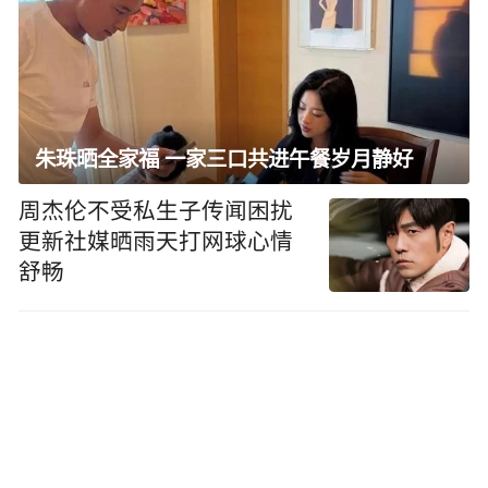
朱珠晒全家福 一家三口共进午餐岁月静好
周杰伦不受私生子传闻困扰
更新社媒晒雨天打网球心情
舒畅