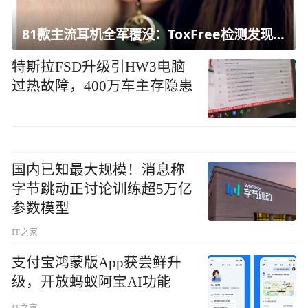
81款主流耳机全军覆没：ToxFree检测发现均含对人体有害化学物质
特斯拉FSD升级引HW3电脑
过热故障，400万车主存隐患
国内已知最大规模！消息称
字节跳动正讨论训练超5万亿
参数模型
IT之家
支付宝鸿蒙版App获尝鲜升
级，开放蚂蚁阿宝AI功能
IT之家