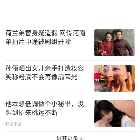
荷兰弟替身疑造假 网传河南
弟拍片中途被剧组开除
孙俪晒出女儿亲手打造妆容
笑称粉底不会再像扇耳光
他本想低调做个小秘书，没
想到招来桃运不断
翻阅小说
展开更多