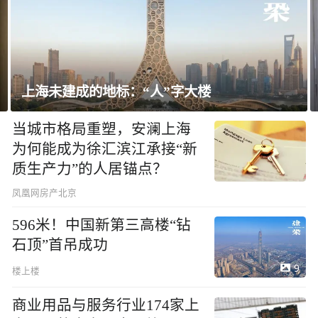
上海未建成的地标：“人”字大楼
当城市格局重塑，安澜上海
为何能成为徐汇滨江承接“新
质生产力”的人居锚点？
凤凰网房产北京
596米！中国新第三高楼“钻
石顶”首吊成功
9
楼上楼
商业用品与服务行业174家上