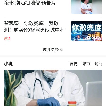
夜粥 潮汕扫地僧 预告片
智观察—你敢兜底！我敢
测！腾势N9智驾勇闯城中村
06:50
视频
展开更多
小说
言情
都市
翻阅