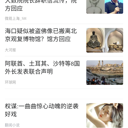
大数院院长辞职信流传，院
方回应
微观上海_SH
海口疑似被盗佛像已搬离北
京观复博物馆？馆方回应
大河报
阿联酋、土耳其、沙特等8国
外长发表联合声明
环球网
权谋:一曲曲惊心动魄的逆袭
好戏
翻阅小说