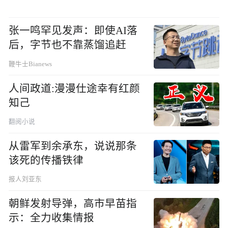
张一鸣罕见发声：即使AI落
后，字节也不靠蒸馏追赶
鞭牛士Bianews
人间政道:漫漫仕途幸有红颜
知己
翻阅小说
从雷军到余承东，说说那条
该死的传播铁律
报人刘亚东
朝鲜发射导弹，高市早苗指
示：全力收集情报