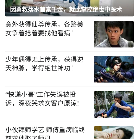
因勇救落水首富千金，就此掌控绝世中医术
意外获得仙尊传承，各路美
女争着抢着要找他看病！
少年偶得无上传承，获得逆
天神脉，学得绝世神功！
“快递小哥”工作失误被投
诉，深夜哭求女客户原谅!
小伙拜师学艺 师傅重病临终
前求他娶了师母