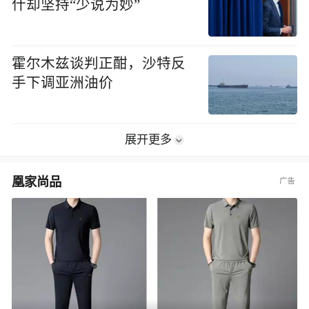
什却坚持“少说为妙”
霍尔木兹谈判正酣，沙特反
手下调亚洲油价
展开更多
凰家尚品