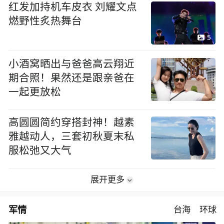
红发加持机车皮衣 刘耀文点
燃野性炙热舞台
5
小酒窝晒出与爸爸高云翔近
期合照！果然还是跟亲爸在
一起更放松
高圆圆简约穿搭封神！越素
雅越动人，三套初秋夏末私
服松弛又大气
展开更多
军情
台海
环球