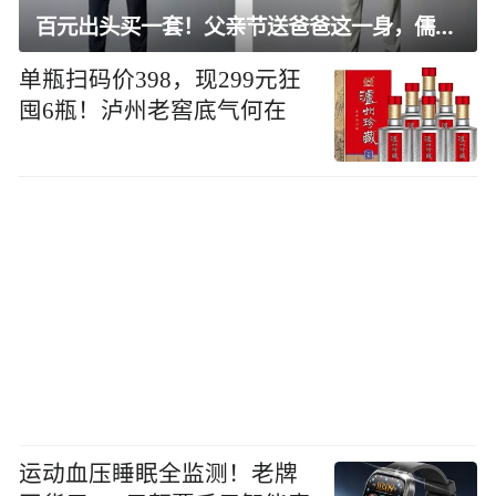
百元出头买一套！父亲节送爸爸这一身，儒雅有型还凉爽
单瓶扫码价398，现299元狂
囤6瓶！泸州老窖底气何在
运动血压睡眠全监测！老牌