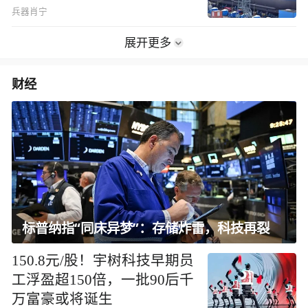
兵器肖宁
展开更多
财经
标普纳指“同床异梦”：存储炸雷，科技再裂
150.8元/股！宇树科技早期员
工浮盈超150倍，一批90后千
万富豪或将诞生