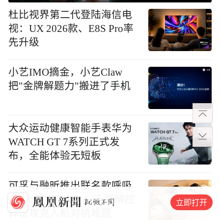
杜比视界第二代登陆海信电
视：UX 2026款、E8S Pro率
先升级
小艺IMO摘金，小艺Claw
把"金牌解题力"搬进了手机
大众运动健康智能手表华为
WATCH GT 7系列正式发
布，全能体验无短板
可孚与融昕推出联名款呼吸
机"大白X3 PRO"：千频瞬控
立即打开
算法攻克人机对抗难题