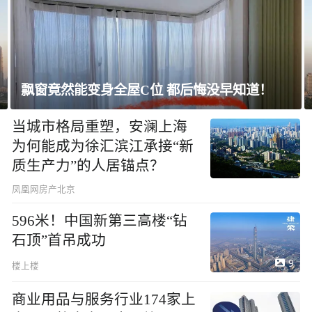
上海未建成的地标：“人”字大楼
当城市格局重塑，安澜上海
为何能成为徐汇滨江承接“新
质生产力”的人居锚点？
凤凰网房产北京
596米！中国新第三高楼“钻
石顶”首吊成功
9
楼上楼
商业用品与服务行业174家上