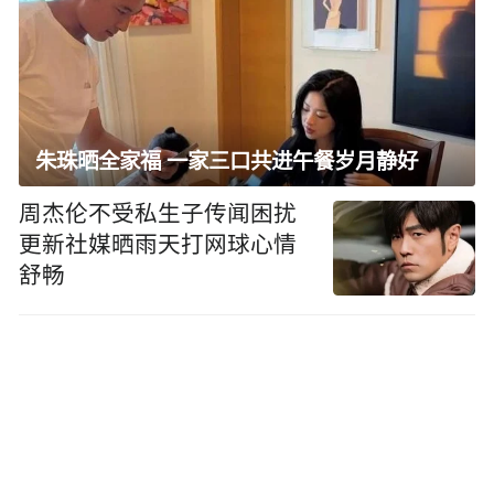
朱珠晒全家福 一家三口共进午餐岁月静好
周杰伦不受私生子传闻困扰
更新社媒晒雨天打网球心情
舒畅