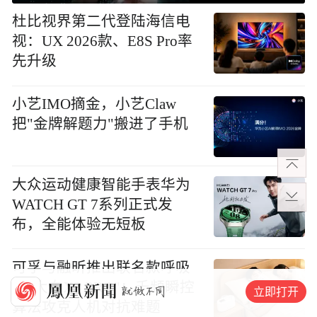
杜比视界第二代登陆海信电
视：UX 2026款、E8S Pro率
先升级
小艺IMO摘金，小艺Claw
把"金牌解题力"搬进了手机
大众运动健康智能手表华为
WATCH GT 7系列正式发
布，全能体验无短板
可孚与融昕推出联名款呼吸
机"大白X3 PRO"：千频瞬控
立即打开
算法攻克人机对抗难题