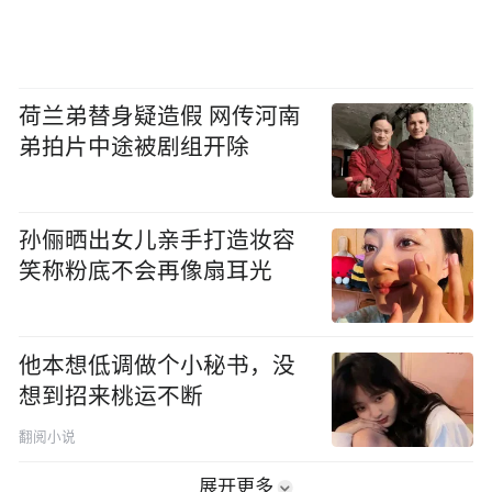
荷兰弟替身疑造假 网传河南
弟拍片中途被剧组开除
孙俪晒出女儿亲手打造妆容
笑称粉底不会再像扇耳光
他本想低调做个小秘书，没
想到招来桃运不断
翻阅小说
展开更多