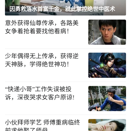
因勇救落水首富千金，就此掌控绝世中医术
意外获得仙尊传承，各路美
女争着抢着要找他看病！
少年偶得无上传承，获得逆
天神脉，学得绝世神功！
“快递小哥”工作失误被投
诉，深夜哭求女客户原谅!
小伙拜师学艺 师傅重病临终
前求他娶了师母