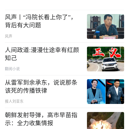
风声丨“冯院长看上你了”，
背后有大问题
风声
人间政道:漫漫仕途幸有红颜
知己
翻阅小说
从雷军到余承东，说说那条
该死的传播铁律
报人刘亚东
朝鲜发射导弹，高市早苗指
示：全力收集情报