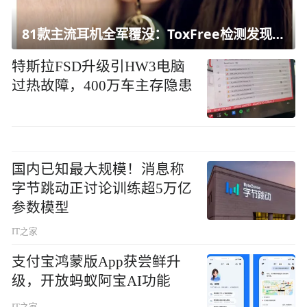
81款主流耳机全军覆没：ToxFree检测发现均含对人体有害化学物质
特斯拉FSD升级引HW3电脑
过热故障，400万车主存隐患
国内已知最大规模！消息称
字节跳动正讨论训练超5万亿
参数模型
IT之家
支付宝鸿蒙版App获尝鲜升
级，开放蚂蚁阿宝AI功能
IT之家