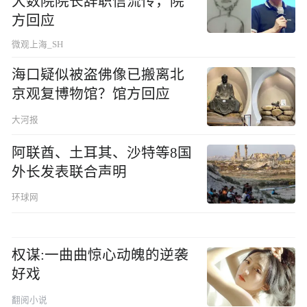
大数院院长辞职信流传，院
方回应
微观上海_SH
海口疑似被盗佛像已搬离北
京观复博物馆？馆方回应
大河报
阿联酋、土耳其、沙特等8国
外长发表联合声明
环球网
权谋:一曲曲惊心动魄的逆袭
好戏
翻阅小说