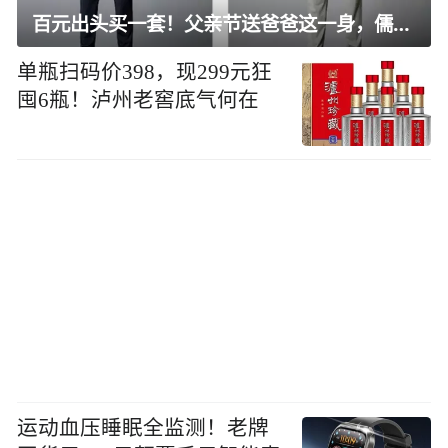
百元出头买一套！父亲节送爸爸这一身，儒雅有型还凉爽
单瓶扫码价398，现299元狂
囤6瓶！泸州老窖底气何在
运动血压睡眠全监测！老牌