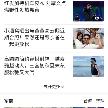
红发加持机车皮衣 刘耀文点
燃野性炙热舞台
5
小酒窝晒出与爸爸高云翔近
期合照！果然还是跟亲爸在
一起更放松
高圆圆简约穿搭封神！越素
雅越动人，三套初秋夏末私
服松弛又大气
展开更多
军情
台海
环球