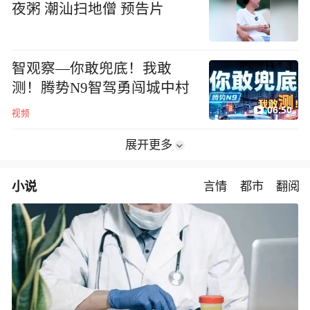
夜粥 潮汕扫地僧 预告片
智观察—你敢兜底！我敢
测！腾势N9智驾勇闯城中村
06:50
视频
展开更多
小说
言情
都市
翻阅