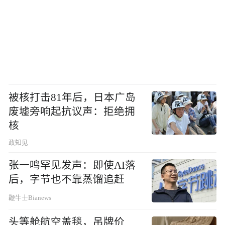
被核打击81年后，日本广岛
废墟旁响起抗议声：拒绝拥
核
政知见
张一鸣罕见发声：即使AI落
后，字节也不靠蒸馏追赶
鞭牛士Bianews
头等舱航空盖毯，吊牌价