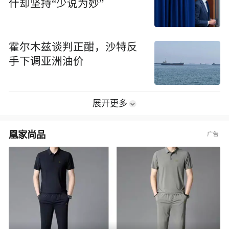
什却坚持“少说为妙”
霍尔木兹谈判正酣，沙特反
手下调亚洲油价
展开更多
凰家尚品