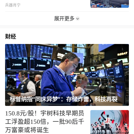
兵器肖宁
展开更多
财经
标普纳指“同床异梦”：存储炸雷，科技再裂
150.8元/股！宇树科技早期员
工浮盈超150倍，一批90后千
万富豪或将诞生