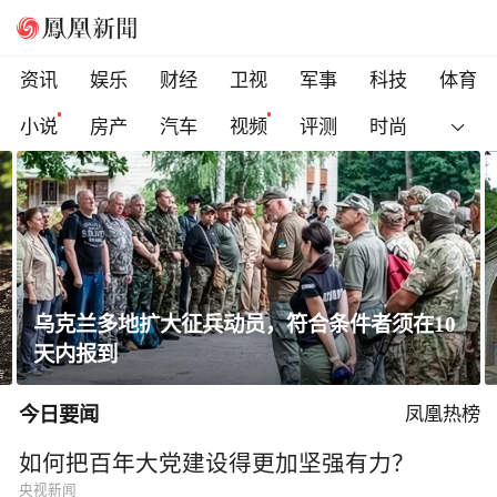
资讯
娱乐
财经
卫视
军事
科技
体育
小说
房产
汽车
视频
评测
时尚
黄土高原窑洞凭啥能冬暖夏凉？老祖宗的智慧
太绝了！
今日要闻
凤凰热榜
如何把百年大党建设得更加坚强有力？
央视新闻