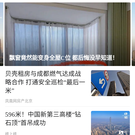
上海未建成的地标：“人”字大楼
贝壳租房与成都燃气达成战
略合作 打通安全巡检“最后一
米”
凤凰网房产北京
596米！中国新第三高楼“钻
石顶”首吊成功
9
楼上楼