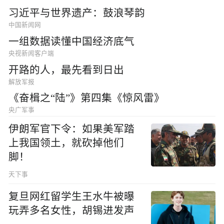
习近平与世界遗产：鼓浪琴韵
中国新闻网
一组数据读懂中国经济底气
央视新闻客户端
开路的人，最先看到日出
解放军报
《奋楫之“陆”》第四集《惊风雷》
央广军事
伊朗军官下令：如果美军踏
上我国领土，就砍掉他们
脚！
天下事
复旦网红留学生王水牛被曝
玩弄多名女性，胡锡进发声