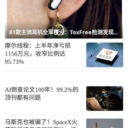
81款主流耳机全军覆没：ToxFree检测发现均含对人体有害化学物质
摩尔线程：上半年净亏损
1156万元，收窄比例达
95.73%
AI倒查论文100年！99.2%的
顶刊都有问题
马斯克也被骗了！SpaceX火