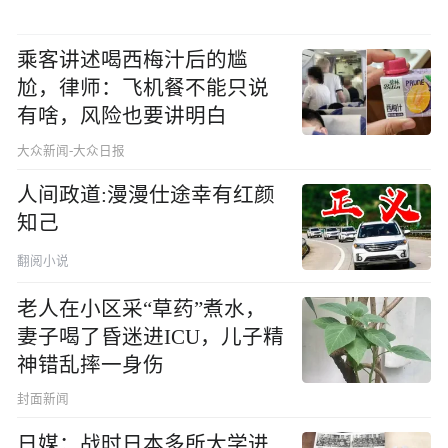
乘客讲述喝西梅汁后的尴
尬，律师：飞机餐不能只说
有啥，风险也要讲明白
大众新闻-大众日报
人间政道:漫漫仕途幸有红颜
知己
翻阅小说
老人在小区采“草药”煮水，
妻子喝了昏迷进ICU，儿子精
神错乱摔一身伤
封面新闻
日媒：战时日本多所大学进