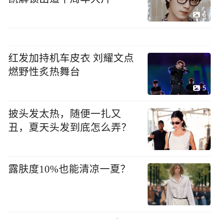
6
红发加持机车皮衣 刘耀文点
燃野性炙热舞台
5
披头发太热，随便一扎又
丑，夏天头发到底怎么弄？
露肤度10%也能清凉一夏？