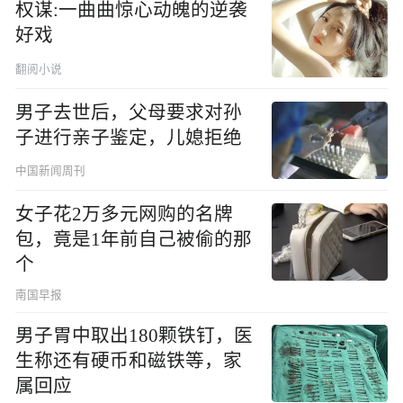
权谋:一曲曲惊心动魄的逆袭
好戏
翻阅小说
男子去世后，父母要求对孙
子进行亲子鉴定，儿媳拒绝
中国新闻周刊
女子花2万多元网购的名牌
包，竟是1年前自己被偷的那
个
南国早报
男子胃中取出180颗铁钉，医
生称还有硬币和磁铁等，家
属回应