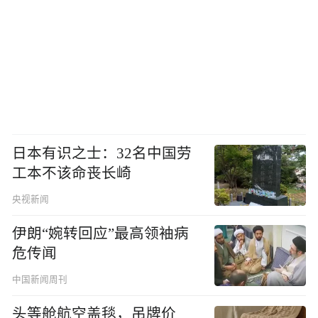
日本有识之士：32名中国劳
工本不该命丧长崎
央视新闻
伊朗“婉转回应”最高领袖病
危传闻
中国新闻周刊
头等舱航空盖毯，吊牌价