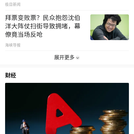
极目新闻
拜票变败票？民众抱怨沈伯
洋大阵仗扫街导致拥堵，幕
僚竟当场反呛
海峡导报
展开更多
财经