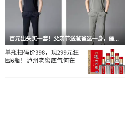
百元出头买一套！父亲节送爸爸这一身，儒雅有型还凉爽
单瓶扫码价398，现299元狂
囤6瓶！泸州老窖底气何在