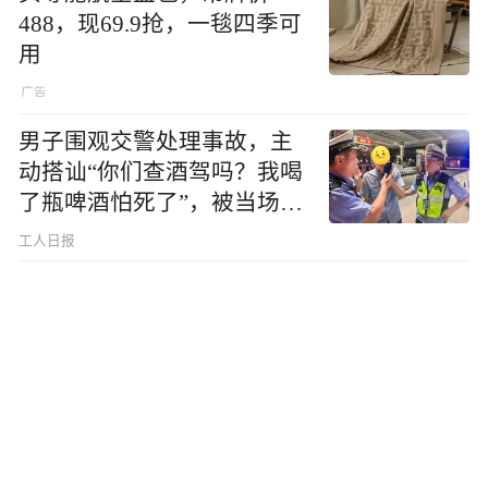
488，现69.9抢，一毯四季可
用
男子围观交警处理事故，主
动搭讪“你们查酒驾吗？我喝
了瓶啤酒怕死了”，被当场查
出醉驾
工人日报