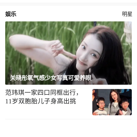
娱乐
明星
关晓彤氧气感少女写真可爱养眼
范玮琪一家四口同框出行，
11岁双胞胎儿子身高出挑