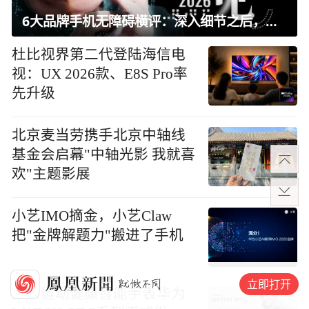
6大品牌手机无障碍横评：深入细节之后，似乎只有苹果能挺住？｜ 看见2026
杜比视界第二代登陆海信电
视：UX 2026款、E8S Pro率
先升级
北京麦当劳携手北京中轴线
基金会启幕"中轴光影 我就喜
欢"主题影展
小艺IMO摘金，小艺Claw
把"金牌解题力"搬进了手机
立即打开
大众运动健康智能手表华为