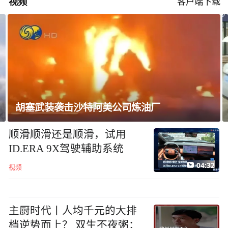
视频
客户端下载
上海强降雨超10个小时，中心城区多处内涝淹
水
顺滑顺滑还是顺滑，试用
ID.ERA 9X驾驶辅助系统
04:32
视频
主厨时代丨人均千元的大排
档逆势而上？ 双生不夜粥：