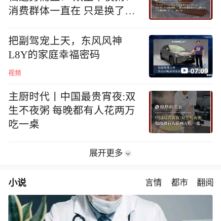
消费群体一直在 只是换了个
地方
把副驾宠上天，东风风神
L8Y的家庭幸福密码
07:09
视频
主厨时代丨中国最贵宵夜:双
生不夜粥 每晚都有人花两万
吃一桌
展开更多
小说
言情
都市
翻阅