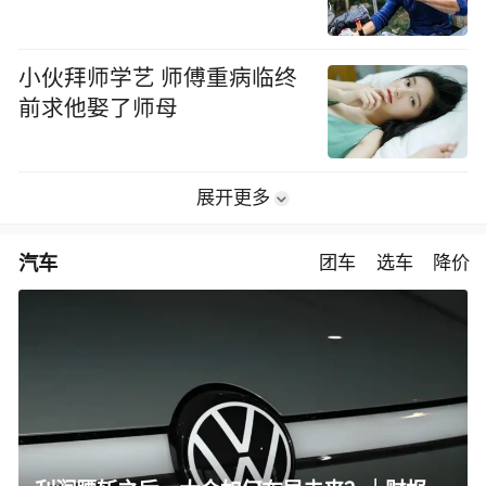
小伙拜师学艺 师傅重病临终
前求他娶了师母
展开更多
汽车
团车
选车
降价