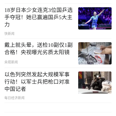
18岁日本少女连克3位国乒选
手夺冠！她已赢遍国乒5大主
力
快新闻
戴上就头晕，送检10副仅1副
合格！央视曝光劣质太阳镜
央视新闻
以色列突然发起大规模军事
行动！以军士兵把枪口对准
中国记者
每日经济新闻