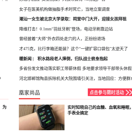
女子在医美机构做抽脂手术时死亡，当地立案调查
潮汕一女生被北京大学录取：祠堂中门大开，迎接女孩拜祖
降维打击！0.1mm“羽丝牙刷”登场，电动牙刷靠边站
曾经披着“大师”外衣四处走穴的人，正纷纷退场
才475克，比行李箱还能装？这个“一键扩容口袋包”太逆天了
暖新闻 |
积水路段老人摔倒，归队战士俯身抱起
多省份发文推动落实职工带薪休假 多地要求领导干部带头休假
O
河北邯郸馆陶县拆除机关大院围墙引关注，当地回应：方便群
凰家尚品
，为
实时知晓自己的血糖、血氧和睡眠
已结束
手表全搞定