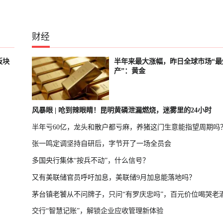
财经
板块
半年来最大涨幅，昨日全球市场“最
产”：黄金
风暴眼 | 呛到辣眼睛！昆明黄磷泄漏燃烧，迷雾里的24小时
半年亏60亿，龙头和散户都亏麻，养猪这门生意能指望周期吗
张一鸣定调坚持自研后，字节开了一场全员会
多国央行集体“按兵不动”，什么信号？
又有美联储官员呼吁加息，美联储9月加息能落地吗？
茅台镇老饕从不问牌子，只问“有罗庆忠吗”，百元价位喝哭老
交行“智慧记账”，解锁企业应收管理新体验