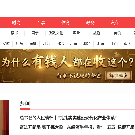
时尚
军事
体育
政务
汽车
读书
国学
佛教文化
酒业
旅游
美食
安徽
广东
深圳
江苏
河北
河南
湖北
湖南
江西
重庆
要闻
总书记的人民情怀｜“扎扎实实建设现代化产业体系”
奋进开新局 实干挑大梁
从经济半年报，看“十五五”稳健开局