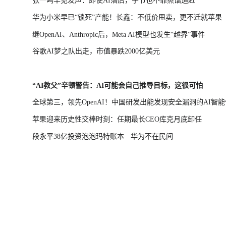
张一鸣罕见发声：即使AI落后，字节也不靠蒸馏追赶
华为小米早已“锁死”产能！长鑫：不低价甩卖，更不迁就苹果
继OpenAI、Anthropic后，Meta AI模型也发生“越界”事件
谷歌AI梦之队出走，市值暴跌2000亿美元
“AI教父”辛顿警告：AI可能会自己推导目标，这很可怕
全球第三，领先OpenAI！中国研发出能发现安全漏洞的AI智能
苹果迎来历史性交棒时刻：任期最长CEO库克月底卸任
段永平38亿投资泡泡玛特账本
华为不在民间