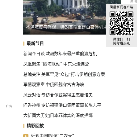
关闭
凤凰新闻客户端
不满坡度与外观，特朗普命重建白宫停机坪
台湾启
全球汽车前十，中国占了三把椅子
微信扫一扫
最新节目
随时看热点
新闻今日谈|欧洲数年来最严重偷渡危机
凤凰聚焦|“四海联动” 中东火烧连营
总编关注|美军罕见“众包”打击伊朗创意方案
军情观察室|中俄四舰穿宫古海峡
风云对话|专访菲尔兹奖得主杰曼诺夫
问答神州|专访福建港口集团董事长陈志平
大新闻大历史|日本菲律宾的深度捆绑
精彩回放
近观中国|探访“二次元”