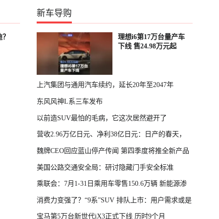
新车导购
迪？
理想i6第17万台量产车
下线 售24.98万元起
上汽集团与通用汽车续约，延长20年至2047年
东风风神L系三车发布
以前造SUV最怕的毛病，它这次居然避开了
营收2.96万亿日元、净利38亿日元：日产的春天，
魏牌CEO回应蓝山停产传闻 第四季度将推全新产品
回来了
美国公路交通安全局：研讨隐藏门手安全标准
乘联会：7月1-31日乘用车零售150.6万辆 新能源渗
消费力变强了？“9系”SUV 排队上市：用户需求或是
透率64.4%
宝马第5万台新世代iX3正式下线 历时9个月
主因