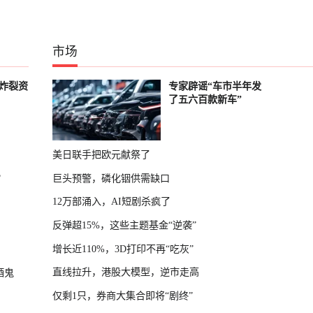
市场
炸裂资
专家辟谣“车市半年发
了五六百款新车”
美日联手把欧元献祭了
？
巨头预警，磷化铟供需缺口
12万部涌入，AI短剧杀疯了
反弹超15%，这些主题基金“逆袭”
增长近110%，3D打印不再“吃灰”
直线拉升，港股大模型，逆市走高
酒鬼
仅剩1只，券商大集合即将“剧终”