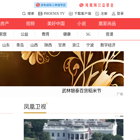
搜索
PHOENIX TV
下载客户端
注册
登录
房产
视频
美好中国
小说
凰家尚品
家居
公益
教育
健康
5G
音漫
山东
青岛
山西
陕西
甘肃
浙江
宁波
数字经济
武林银泰百货稻米节
凤凰卫视