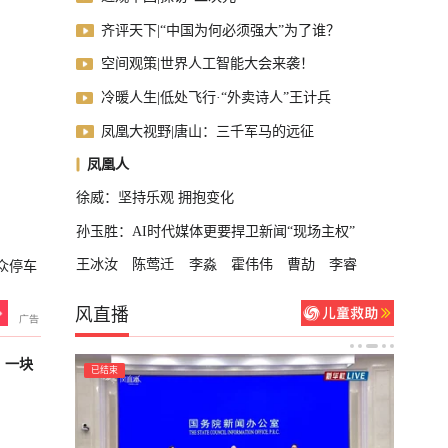
齐评天下|“中国为何必须强大”为了谁？
空间观策|世界人工智能大会来袭！
冷暖人生|低处飞行·“外卖诗人”王计兵
凤凰大视野|唐山：三千军马的远征
凤凰人
徐威：坚持乐观 拥抱变化
孙玉胜：AI时代媒体更要捍卫新闻“现场主权”
王冰汝
陈莺迁
李淼
霍伟伟
曹劼
李睿
众停车
风直播
，一块
已结束
已结束