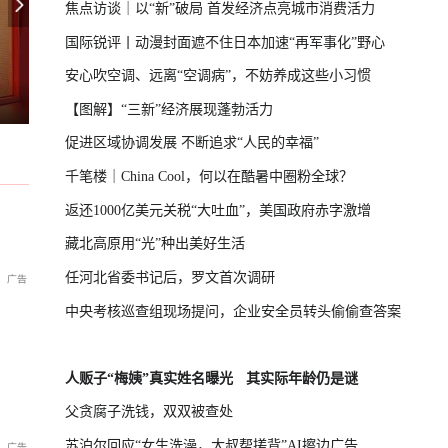
焦点访谈｜以“新”破局 首发经济点亮城市消费活力
国际锐评丨动漫封面遮不住日本加速“再军事化”野心
安心吹空调、远离“空调病”，不妨养成这些小习惯
习，学者：制造紧张局势捞预算
欧盟前外长：欧洲团结已死
国际足联主席首次公开道歉
【图解】“三新”经济展现蓬勃活力
促进区域协调发展 不断追求“人民的幸福”
千笔楼｜China Cool，何以在酷暑中圈粉全球？
返还1000亿美元关税“大吐血”，美国政府赤字激增
藏北高原用“光”种出美好生活
任河北省委书记后，罗文首次调研
中央考核巡查组现场提问，企业安全员转头偷偷查答案
人贩子“梅姨”真实姓名曝光
其实际年龄仍是谜
父贪腐子洗钱，双双被查处
苏泊尔回应“女生洗澡，大叔帮搓背”AI擦边广告