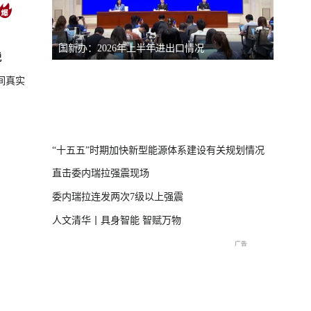
国新办：2026年上半年进出口情况
南宁市
脱
间真实
体崩塌新闻发布
“十五五”时期加快新型能源体系建设有关规划情况
直击委内瑞拉强震现场
委内瑞拉连发两次7级以上强震
人文清华丨具身智能 智赋万物