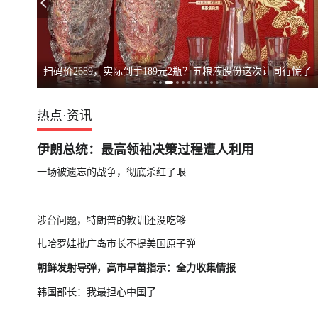
不满坡度与外观，特朗普命重建白宫停机坪
台湾启动汉光演
扫码价2689，实际到手189元2瓶？五粮液股份这次让同行慌了
热点
·
资讯
伊朗总统：最高领袖决策过程遭人利用
一场被遗忘的战争，彻底杀红了眼
涉台问题，特朗普的教训还没吃够
扎哈罗娃批广岛市长不提美国原子弹
朝鲜发射导弹，高市早苗指示：全力收集情报
韩国部长：我最担心中国了