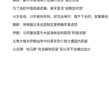
美媒：霍尔木兹海峡开放临时协议“接近达成”
为了追赶中国高超武器，美军复活“战略加农炮”
16岁丧母，28岁被判死刑，却写出神作：撑不下去时，就看看他
朝鲜：将根据日本动态制定更明确军事选项
伊朗：与阿曼就霍尔木兹海峡谈判取得“积极进展”
五角大楼对伊朗战争中的美军伤亡统计遭国内质疑
以总理：哈马斯“完全解除武装”前以军不会撤出加沙