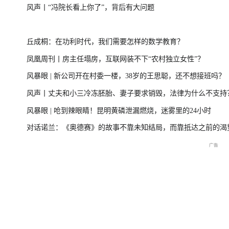
风声丨“冯院长看上你了”，背后有大问题
台风“美莎克”致广西多地受灾 直击防城港救援一
美伊局势缓和 
丘成桐：在功利时代，我们需要怎样的数学教育？
线
凤凰周刊丨房主任塌房，互联网装不下“农村独立女性”？
风暴眼 | 新公司开在村委一楼，38岁的王思聪，还不想接班吗？
直击海军舰艇编队在港开放
庆祝中国共产党成立105周
2026年菲尔兹奖揭
风声丨丈夫和小三冷冻胚胎、妻子要求销毁，法律为什么不支持
交流现场
年大会特别报道
播
风暴眼 | 呛到辣眼睛！昆明黄磷泄漏燃烧，迷雾里的24小时
对话诺兰：《奥德赛》的故事不靠未知结局，而靠抵达之前的渴