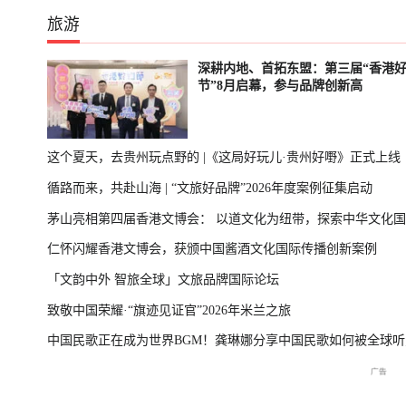
旅游
深耕内地、首拓东盟：第三届“香港
节”8月启幕，参与品牌创新高
这个夏天，去贵州玩点野的 |《这局好玩儿·贵州好嘢》正式上线
循路而来，共赴山海 | “文旅好品牌”2026年度案例征集启动
茅山亮相第四届香港文博会： 以道文化为纽带，探索中华文化
仁怀闪耀香港文博会，获颁中国酱酒文化国际传播创新案例
播新表达
「文韵中外 智旅全球」文旅品牌国际论坛
致敬中国荣耀·“旗迹见证官”2026年米兰之旅
中国民歌正在成为世界BGM！龚琳娜分享中国民歌如何被全球听