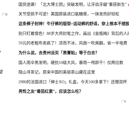
国货逆袭！「北大博士团」突破发明，让牙齿牙龈“重获新生”
关节受损不可逆！美国原装进口氨糖膏，一抹发热好轻松
凤凰最新报道
尊界MPV及华为新品发布会
这条裤子封神！牛仔裤的版型+运动裤的舒适，穿上根本不想
别只盯着情色！88岁大师封笔之作，画出《金瓶梅》背后的人
59元的老粗布卖疯了！凉而不冰，风扇一吹爽翻，省一半电费
晓特别直
国新办：2026年上半年国民
重庆彭水山体崩塌救援现场
重庆彭水山
？
为什么说，去贵州没买「黑膏贴」等于白去？
经济运行情况
最新进展
会
国人雨伞黑发明，硬抗10级大风，暴雨一甩即干！仅两位数
望
隐山寻茶记，原来中国的美丽茶山藏在这里
2980的法国进口「绅士XO」礼盒，今天100多拿下！还赠双杯
男性之友“番茄红素”，应该怎么吃？