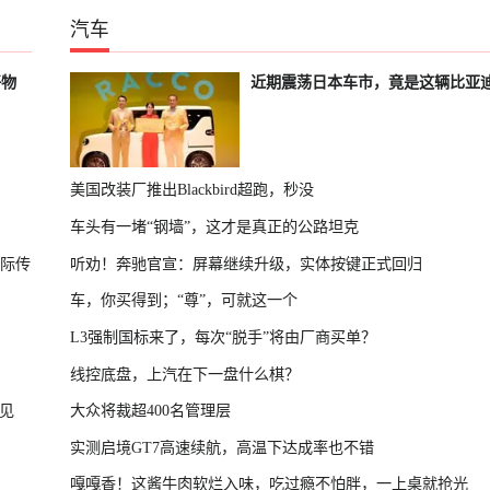
汽车
好物
近期震荡日本车市，竟是这辆比亚
美国改装厂推出Blackbird超跑，秒没
车头有一堵“钢墙”，这才是真正的公路坦克
国际传
听劝！奔驰官宣：屏幕继续升级，实体按键正式回归
车，你买得到；“尊”，可就这一个
L3强制国标来了，每次“脱手”将由厂商买单？
线控底盘，上汽在下一盘什么棋？
见
大众将裁超400名管理层
实测启境GT7高速续航，高温下达成率也不错
嘎嘎香！这酱牛肉软烂入味，吃过瘾不怕胖，一上桌就抢光