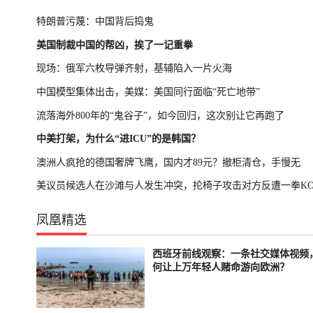
特朗普污蔑：中国背后捣鬼
美国制裁中国的帮凶，挨了一记重拳
现场：俄军六枚导弹齐射，基辅陷入一片火海
中国模型集体出击，美媒：美国同行面临“死亡地带”
流落海外800年的“鬼谷子”，如今回归，这次别让它再跑了
中美打架，为什么“进ICU”的是韩国？
澳洲人疯抢的德国奢牌飞鹰，国内才89元？撤柜清仓，手慢无
美议员候选人在沙滩与人发生冲突，抡椅子攻击对方反遭一拳K
凤凰精选
西班牙前线观察：一条社交媒体视频
已结束
轮播中
何让上万年轻人赌命游向欧洲？