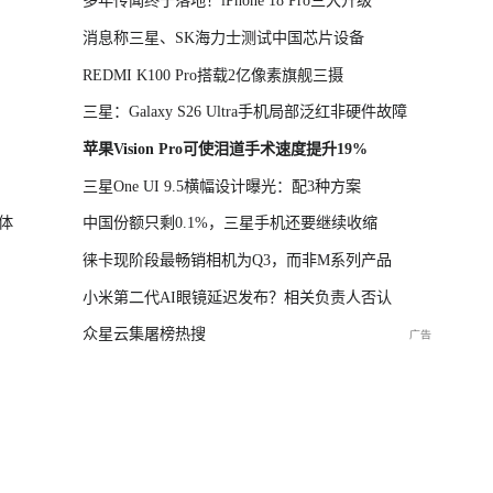
多年传闻终于落地！iPhone 18 Pro三大升级
消息称三星、SK海力士测试中国芯片设备
REDMI K100 Pro搭载2亿像素旗舰三摄
三星：Galaxy S26 Ultra手机局部泛红非硬件故障
苹果Vision Pro可使泪道手术速度提升19%
三星One UI 9.5横幅设计曝光：配3种方案
体
中国份额只剩0.1%，三星手机还要继续收缩
徕卡现阶段最畅销相机为Q3，而非M系列产品
小米第二代AI眼镜延迟发布？相关负责人否认
众星云集屠榜热搜