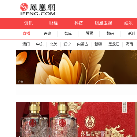
资讯
财经
科技
凤凰卫视
娱乐
直播
评论
智库
股票
数码
评测
澳门
中东
北美
辽宁
内蒙古
新疆
黑龙江
海南