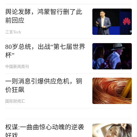
舆论发酵，鸿蒙智行删了此
前回应
三言Tech
80岁总统，出战“第七届世界
杯”
中国新闻周刊
一则消息引爆供应危机，铜
价狂飙
国际财闻汇
权谋:一曲曲惊心动魄的逆袭
好戏