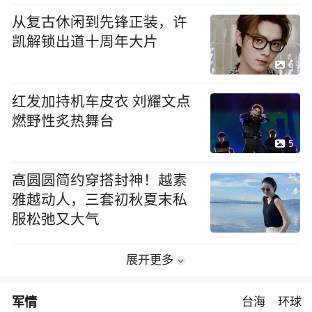
从复古休闲到先锋正装，许
凯解锁出道十周年大片
6
红发加持机车皮衣 刘耀文点
燃野性炙热舞台
5
高圆圆简约穿搭封神！越素
雅越动人，三套初秋夏末私
服松弛又大气
展开更多
军情
台海
环球