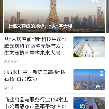
飘窗竟然能变身全屋C位 都后悔没早知道！
从“人居空间”到“科技生态”：
腾云筑科3T战略无锡首发，
生态圈协同重构未来人居
凤凰网房产
596米！中国新第三高楼“钻
石顶”首吊成功
9
楼上楼
商业用品与服务行业174家上
市公司静态市盈率平均25.01