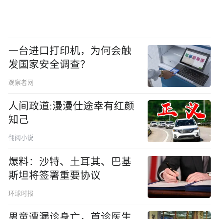
一台进口打印机，为何会触
发国家安全调查？
观察者网
人间政道:漫漫仕途幸有红颜
知己
翻阅小说
爆料：沙特、土耳其、巴基
斯坦将签署重要协议
环球时报
男童遭漏诊身亡，首诊医生