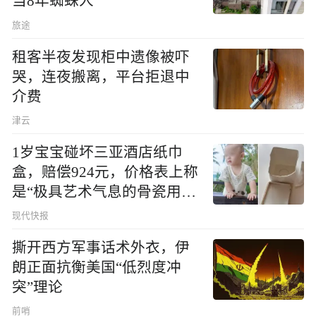
当8年蜘蛛人
旅途
租客半夜发现柜中遗像被吓
哭，连夜搬离，平台拒退中
介费
津云
1岁宝宝碰坏三亚酒店纸巾
盒，赔偿924元，价格表上称
是“极具艺术气息的骨瓷用
品”
现代快报
撕开西方军事话术外衣，伊
朗正面抗衡美国“低烈度冲
突”理论
前哨