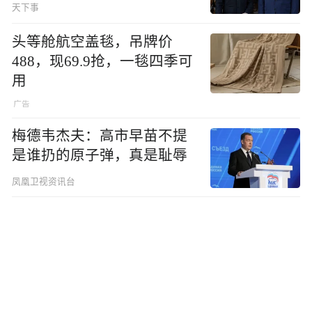
天下事
头等舱航空盖毯，吊牌价
488，现69.9抢，一毯四季可
用
梅德韦杰夫：高市早苗不提
是谁扔的原子弹，真是耻辱
凤凰卫视资讯台