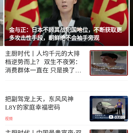
加拿大不列颠省山火致逾8千人撤离
主厨时代丨人均千元的大排
档逆势而上？ 双生不夜粥：
消费群体一直在 只是换了个
地方
把副驾宠上天，东风风神
L8Y的家庭幸福密码
07:09
视频
主厨时代丨中国最贵宵夜:双