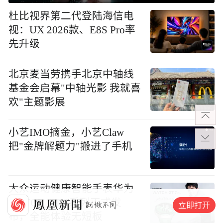
杜比视界第二代登陆海信电
视：UX 2026款、E8S Pro率
先升级
北京麦当劳携手北京中轴线
基金会启幕"中轴光影 我就喜
欢"主题影展
小艺IMO摘金，小艺Claw
把"金牌解题力"搬进了手机
大众运动健康智能手表华为
WATCH GT 7系列正式发
立即打开
布，全能体验无短板