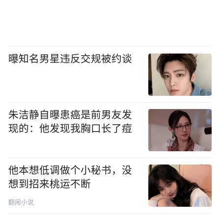
曝知名男星违反交规被约谈
朱洁静自曝患癌是前男友发
现的：他发现我胸口长了痘
他本想低调做个小秘书，没
想到招来桃运不断
翻阅小说