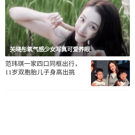
关晓彤氧气感少女写真可爱养眼
范玮琪一家四口同框出行，
11岁双胞胎儿子身高出挑