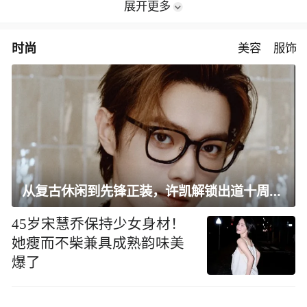
展开更多
时尚
美容
服饰
从复古休闲到先锋正装，许凯解锁出道十周年大片
45岁宋慧乔保持少女身材！
她瘦而不柴兼具成熟韵味美
爆了