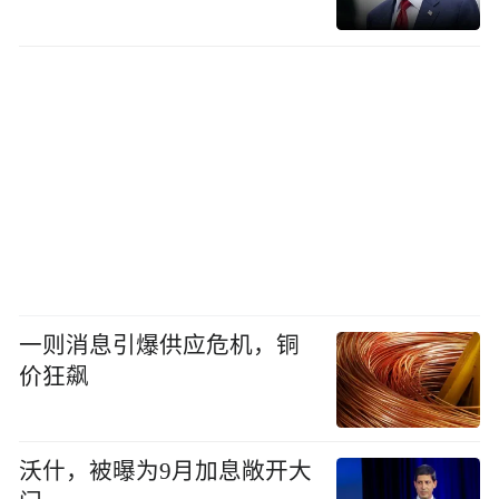
一则消息引爆供应危机，铜
价狂飙
沃什，被曝为9月加息敞开大