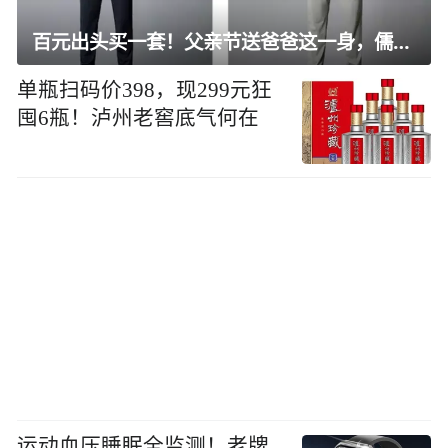
百元出头买一套！父亲节送爸爸这一身，儒雅有型还凉爽
单瓶扫码价398，现299元狂
囤6瓶！泸州老窖底气何在
运动血压睡眠全监测！老牌