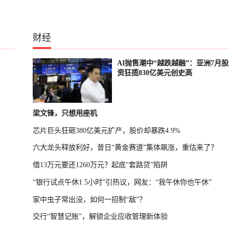
财经
、
AI抛售潮中“越跌越融”：亚洲7月
资狂揽830亿美元创史高
梁文锋，只想用座机
芯片巨头狂砸380亿美元扩产，股价却暴跌4.9%
六大龙头释放利好，昔日“黄金赛道”集体飙涨，重估来了？
借13万元要还1260万元？起底“套路贷”陷阱
“银行试点午休1.5小时”引热议，网友：“我午休你也午休”
家中虫子常出没，如何一招制“敌”？
交行“智慧记账”，解锁企业应收管理新体验