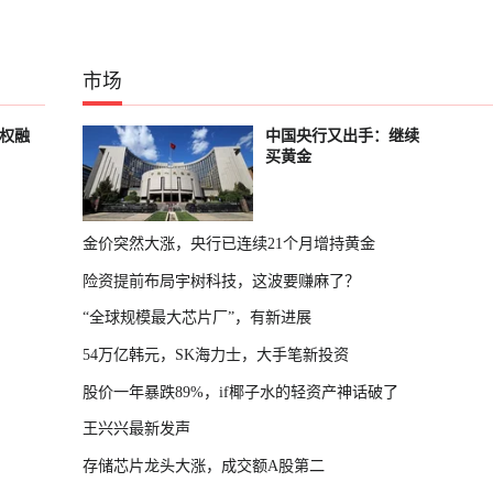
市场
股权融
中国央行又出手：继续
买黄金
金价突然大涨，央行已连续21个月增持黄金
险资提前布局宇树科技，这波要赚麻了？
“全球规模最大芯片厂”，有新进展
54万亿韩元，SK海力士，大手笔新投资
股价一年暴跌89%，if椰子水的轻资产神话破了
王兴兴最新发声
存储芯片龙头大涨，成交额A股第二