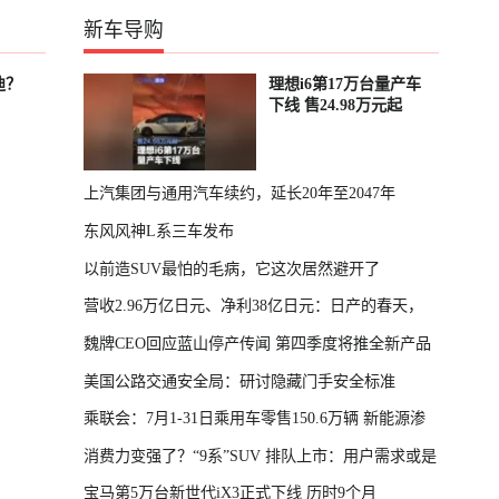
新车导购
迪？
理想i6第17万台量产车
下线 售24.98万元起
上汽集团与通用汽车续约，延长20年至2047年
东风风神L系三车发布
以前造SUV最怕的毛病，它这次居然避开了
营收2.96万亿日元、净利38亿日元：日产的春天，
魏牌CEO回应蓝山停产传闻 第四季度将推全新产品
回来了
美国公路交通安全局：研讨隐藏门手安全标准
乘联会：7月1-31日乘用车零售150.6万辆 新能源渗
消费力变强了？“9系”SUV 排队上市：用户需求或是
透率64.4%
宝马第5万台新世代iX3正式下线 历时9个月
主因