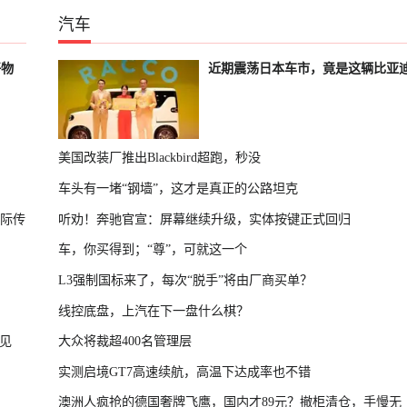
汽车
好物
近期震荡日本车市，竟是这辆比亚
美国改装厂推出Blackbird超跑，秒没
车头有一堵“钢墙”，这才是真正的公路坦克
国际传
听劝！奔驰官宣：屏幕继续升级，实体按键正式回归
车，你买得到；“尊”，可就这一个
L3强制国标来了，每次“脱手”将由厂商买单？
线控底盘，上汽在下一盘什么棋？
见
大众将裁超400名管理层
实测启境GT7高速续航，高温下达成率也不错
澳洲人疯抢的德国奢牌飞鹰，国内才89元？撤柜清仓，手慢无