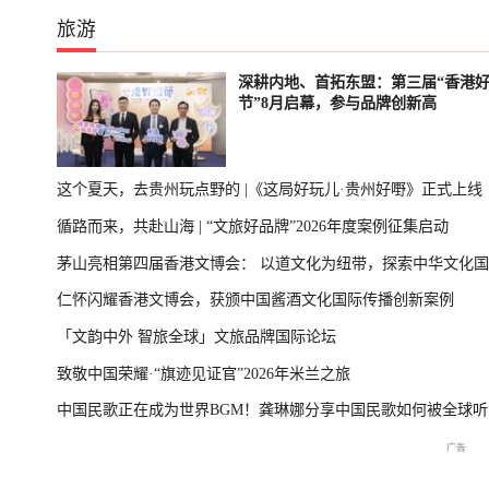
旅游
深耕内地、首拓东盟：第三届“香港
节”8月启幕，参与品牌创新高
这个夏天，去贵州玩点野的 |《这局好玩儿·贵州好嘢》正式上线
循路而来，共赴山海 | “文旅好品牌”2026年度案例征集启动
茅山亮相第四届香港文博会： 以道文化为纽带，探索中华文化
仁怀闪耀香港文博会，获颁中国酱酒文化国际传播创新案例
播新表达
「文韵中外 智旅全球」文旅品牌国际论坛
致敬中国荣耀·“旗迹见证官”2026年米兰之旅
中国民歌正在成为世界BGM！龚琳娜分享中国民歌如何被全球听