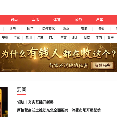
时尚
军事
体育
政务
汽车
读书
国学
佛教文化
酒业
旅游
美食
安徽
广东
深圳
江苏
河北
河南
湖北
湖南
江西
重庆
要闻
领航丨夯实基础开新局
厚植营商沃土推动东北全面振兴
消费市场开局起势