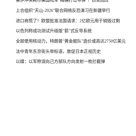
美伊冲突耗尽美国陆军“精确打击导弹”？白宫回应
上合组织“天山-2026”联合网络反恐演习在新疆举行
进口商慌了！欧盟批准法国请求：2亿欧元用于销毁过剩
以色列称成功测试升级版“箭”式反导系统
全部使用核动力，特朗普“黄金舰队”造价或高达2750亿美元
法中青年东京街头举标语，敦促日本正视历史
以媒：以军称误向己方部队方向发射一枚拦截弹