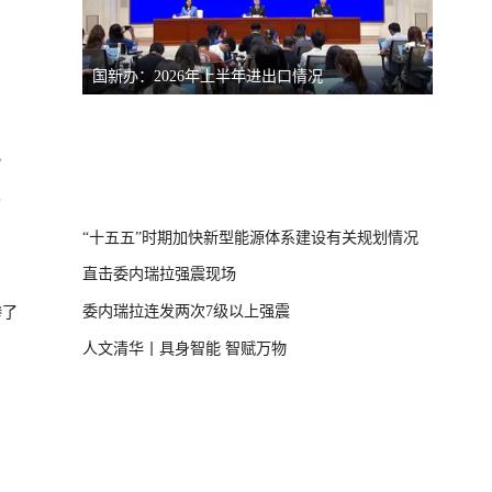
国新办：2026年上半年进出口情况
南宁市
）
？
体崩塌新闻发布
“十五五”时期加快新型能源体系建设有关规划情况
直击委内瑞拉强震现场
委内瑞拉连发两次7级以上强震
惨了
人文清华丨具身智能 智赋万物