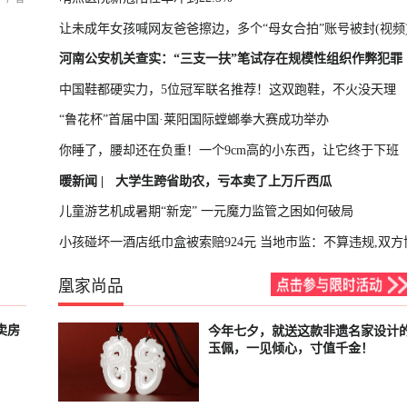
让未成年女孩喊网友爸爸擦边，多个“母女合拍”账号被封(视频
河南公安机关查实：“三支一扶”笔试存在规模性组织作弊犯罪
中国鞋都硬实力，5位冠军联名推荐！这双跑鞋，不火没天理
“鲁花杯”首届中国·莱阳国际螳螂拳大赛成功举办
你睡了，腰却还在负重！一个9cm高的小东西，让它终于下班
暖新闻 |
大学生跨省助农，亏本卖了上万斤西瓜
儿童游艺机成暑期“新宠” 一元魔力监管之困如何破局
小孩碰坏一酒店纸巾盒被索赔924元 当地市监：不算违规,双方
凰家尚品
卖房
今年七夕，就送这款非遗名家设计
已结束
玉佩，一见倾心，寸值千金！