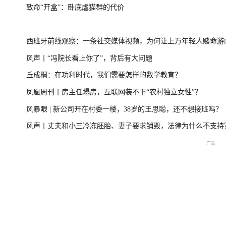
致命“开盒”：卧底虐猫群的代价
台风“美莎克”致广西多地受灾 直击防城港救援一
美伊局势僵持 
西班牙前线观察：一条社交媒体视频，为何让上万年轻人赌命游
线
风声丨“冯院长看上你了”，背后有大问题
洲？
丘成桐：在功利时代，我们需要怎样的数学教育？
直击海军舰艇编队在港开放
庆祝中国共产党成立105周
2026年菲尔兹奖揭
凤凰周刊丨房主任塌房，互联网装不下“农村独立女性”？
交流现场
年大会特别报道
播
风暴眼 | 新公司开在村委一楼，38岁的王思聪，还不想接班吗？
风声丨丈夫和小三冷冻胚胎、妻子要求销毁，法律为什么不支持