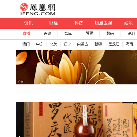
资讯
财经
科技
凤凰卫视
娱乐
直播
评论
智库
股票
数码
评测
澳门
中东
北美
辽宁
内蒙古
新疆
黑龙江
海南