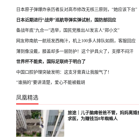
日本原子弹爆炸亲历者反对高市修改无核三原则，“她应该下台”
日本近期进行“战斧”巡航导弹实弹试射，国防部回应
备战年底“九合一”选举，国民党推出AI发言人“郑小文”
网友称南航一航班发西梅汁，机上100多人排队如厕，客服回应
薄到像没戴，膝盖却多一层防护！这个护具火了，支撑不闷汗
世界杯不能卖，国际足联终于明白了
中国口腔护理突破发明：这支牙膏真让我服气了！
“谁捐的”要讲清楚，爱心不能被截胡
凤凰精选
旅途｜儿子脑瘫爸爸不管，妈妈离婚
已结束
轮播中
求医，为赚钱当8年蜘蛛人