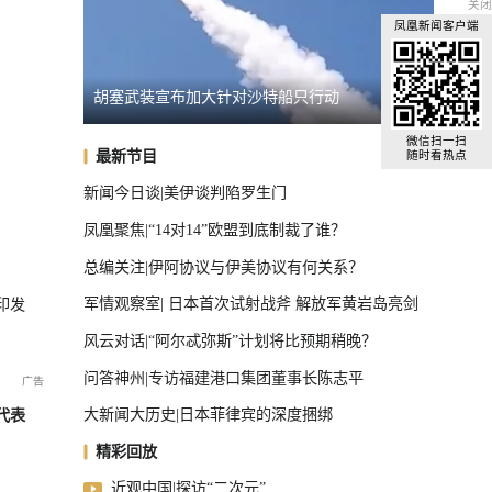
关闭
凤凰新闻客户端
塞武装宣布加大针对沙特船只行动
智利与委内瑞拉正式恢
全球汽车前十，中国占了三把椅子
微信扫一扫
最新节目
随时看热点
新闻今日谈|美伊谈判陷罗生门
凤凰聚焦|“14对14”欧盟到底制裁了谁？
总编关注|伊阿协议与伊美协议有何关系？
军情观察室| 日本首次试射战斧 解放军黄岩岛亮剑
印发
风云对话|“阿尔忒弥斯”计划将比预期稍晚？
问答神州|专访福建港口集团董事长陈志平
大新闻大历史|日本菲律宾的深度捆绑
代表
精彩回放
近观中国|探访“二次元”