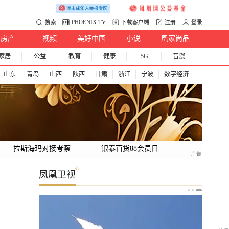
搜索
PHOENIX TV
下载客户端
注册
登录
房产
视频
美好中国
小说
凰家尚品
家居
公益
教育
健康
5G
音漫
山东
青岛
山西
陕西
甘肃
浙江
宁波
数字经济
拉斯海玛对接考察
银泰百货88会员日
凤凰卫视