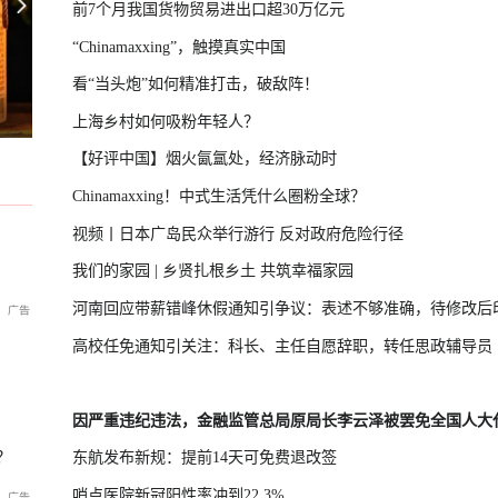
前7个月我国货物贸易进出口超30万亿元
“Chinamaxxing”，触摸真实中国
看“当头炮”如何精准打击，破敌阵！
英国宣布对俄罗斯实施新一轮制裁
胡
U17国足三连胜晋级半决赛
上海乡村如何吸粉年轻人？
【好评中国】烟火氤氲处，经济脉动时
Chinamaxxing！中式生活凭什么圈粉全球？
视频丨日本广岛民众举行游行 反对政府危险行径
我们的家园 | 乡贤扎根乡土 共筑幸福家园
河南回应带薪错峰休假通知引争议：表述不够准确，待修改后
高校任免通知引关注：科长、主任自愿辞职，转任思政辅导员
因严重违纪违法，金融监管总局原局长李云泽被罢免全国人大
？
东航发布新规：提前14天可免费退改签
哨点医院新冠阳性率冲到22.3%