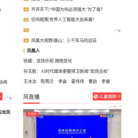
齐评天下|“中国为何必须强大”为了谁？
)
空间观策|世界人工智能大会来袭！
凤凰大视野|唐山：三千军马的远征
凤凰人
徐威：坚持乐观 拥抱变化
孙玉胜：AI时代媒体更要捍卫新闻“现场主权”
王冰汝
陈莺迁
李淼
霍伟伟
曹劼
李睿
协商
风直播
的龙凤
已结束
已结束