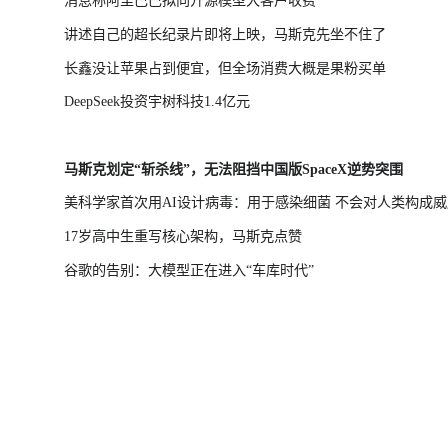
消息称阿里巴巴拟向开源模型大客户收费
讲述自己的超长纪录片即将上映，马斯克先坐不住了
长鑫没让苹果占到便宜，但全场消费大概是果粉买单
DeepSeek投资宇树科技1.4亿元
马斯克划定“斩杀线”，无法阻挡中国版SpaceX逆势突围
美科学家首次用AI设计病毒：用于感染细菌 不会对人类构成威
17岁高中生重写核心架构，马斯克点赞
谷歌的告别：大模型正在进入“车库时代”