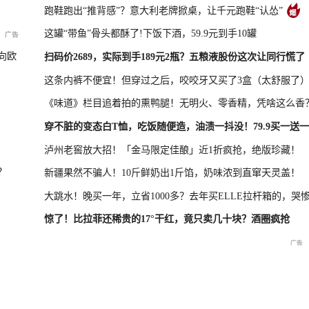
跑鞋跑出“推背感”？意大利老牌掀桌，让千元跑鞋“认怂”
这罐“带鱼”骨头都酥了!下饭下酒，59.9元到手10罐
凤凰最新报道
尊界MPV及华为新品发布会
向欧
扫码价2689，实际到手189元2瓶？五粮液股份这次让同行慌了
这条内裤不便宜！但穿过之后，咬咬牙又买了3盒（太舒服了
《味道》栏目追着拍的熏鸭腿！无明火、零香精，凭啥这么香
晓特别直
国新办：2026年上半年国民
重庆彭水山体崩塌救援现场
重庆彭水山
穿不脏的变态白T恤，吃饭随便造，油渍一抖没！79.9买一送一
经济运行情况
最新进展
会
泸州老窖放大招！「金马限定佳酿」近1折疯抢，绝版珍藏！
？
新疆果然不骗人！10斤鲜奶出1斤馅，奶味浓到直窜天灵盖！
大跳水！晚买一年，立省1000多？去年买ELLE拉杆箱的，哭
惊了！比拉菲还稀贵的17°干红，竟只卖几十块？酒圈疯抢