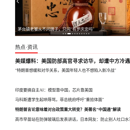
布加大针对沙特船只行动
智利与委内瑞拉正式恢复领事关系
茅台镇老饕从不问牌子，只问“有罗庆忠吗”
热点
·
资讯
美媒爆料：美国防部高官寻求访华，却遭中方冷遇
“特朗普想缓和对华关系，美国年轻人也不想陷入新冷战”
印度要搞自主AI：模型靠中国，芯片靠美国
马科斯遭学生起哄辱骂，菲总统府呼吁“重拾体面”
特朗普言论意味着对台政策重大转变？美著名“中国通”解读
高市早苗站在防弹玻璃后发表讲话，日本网友：防止别人吐口水