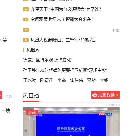
齐评天下|“中国为何必须强大”为了谁？
空间观策|世界人工智能大会来袭！
凤凰大视野|唐山：三千军马的远征
》等
凤凰人
徐威：坚持乐观 拥抱变化
孙玉胜：AI时代媒体更要捍卫新闻“现场主权”
王冰汝
陈莺迁
李淼
霍伟伟
曹劼
李睿
风直播
，一块
已结束
已结束