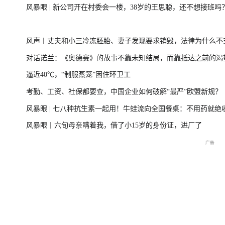
风暴眼 | 新公司开在村委会一楼，38岁的王思聪，还不想接班吗
台风“美莎克”致广西多地受灾 直击防城港救援一
美伊局势缓和 
风声丨丈夫和小三冷冻胚胎、妻子发现要求销毁，法律为什么不
线
对话诺兰：《奥德赛》的故事不靠未知结局，而靠抵达之前的渴
持？
逼近40℃，“制服蒸笼”困住环卫工
直击海军舰艇编队在港开放
庆祝中国共产党成立105周
2026年菲尔兹奖揭
考勤、工资、社保都要查，中国企业如何破解“最严”欧盟新规？
交流现场
年大会特别报道
播
风暴眼 | 七八种抗生素一起用！牛蛙流向全国餐桌：不用药就绝
风暴眼丨六旬母亲瞒着我，借了小15岁的身份证，进厂了