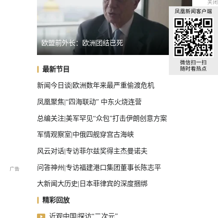
关闭
凤凰新闻客户端
局势捞预算
欧盟前外长：欧洲团结已死
不满坡
国际足联主席首次公开道歉
微信扫一扫
最新节目
随时看热点
新闻今日谈|欧洲数年来最严重偷渡危机
凤凰聚焦|“四海联动” 中东火烧连营
总编关注|美军罕见“众包”打击伊朗创意方案
军情观察室|中俄四舰穿宫古海峡
风云对话|专访菲尔兹奖得主杰曼诺夫
问答神州|专访福建港口集团董事长陈志平
大新闻大历史|日本菲律宾的深度捆绑
精彩回放
近观中国|探访“二次元”