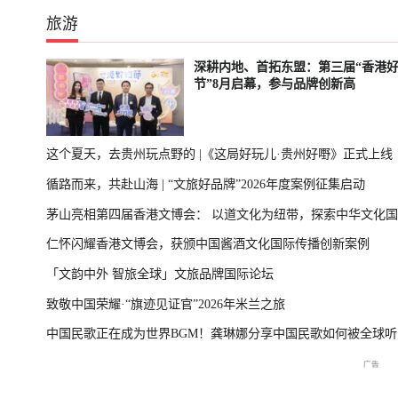
旅游
深耕内地、首拓东盟：第三届“香港
节”8月启幕，参与品牌创新高
这个夏天，去贵州玩点野的 |《这局好玩儿·贵州好嘢》正式上线
循路而来，共赴山海 | “文旅好品牌”2026年度案例征集启动
茅山亮相第四届香港文博会： 以道文化为纽带，探索中华文化
仁怀闪耀香港文博会，获颁中国酱酒文化国际传播创新案例
播新表达
「文韵中外 智旅全球」文旅品牌国际论坛
致敬中国荣耀·“旗迹见证官”2026年米兰之旅
中国民歌正在成为世界BGM！龚琳娜分享中国民歌如何被全球听