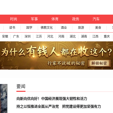
时尚
军事
体育
政务
汽车
读书
国学
佛教文化
酒业
旅游
美食
安徽
广东
深圳
江苏
河北
河南
湖北
湖南
江西
重庆
要闻
向新向优向好！中国经济展现强大韧性和活力
持之以恒推进全面从严治党
把党建设得更加坚强有力