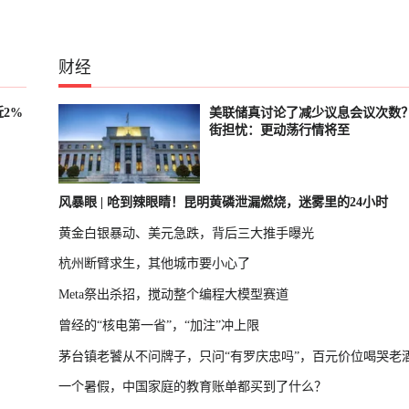
财经
2%
美联储真讨论了减少议息会议次数
街担忧：更动荡行情将至
风暴眼 | 呛到辣眼睛！昆明黄磷泄漏燃烧，迷雾里的24小时
黄金白银暴动、美元急跌，背后三大推手曝光
杭州断臂求生，其他城市要小心了
Meta祭出杀招，搅动整个编程大模型赛道
曾经的“核电第一省”，“加注”冲上限
茅台镇老饕从不问牌子，只问“有罗庆忠吗”，百元价位喝哭老
一个暑假，中国家庭的教育账单都买到了什么？