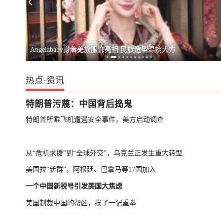
不满坡度与外观
正常
Angelababy身着羌族服饰亮相 民族造型温婉大方
热点
·
资讯
特朗普污蔑：中国背后捣鬼
特朗普所乘飞机遭遇安全事件，美方启动调查
从“危机求援”到“全球外交”，乌克兰正发生重大转型
美国拉“新群”，阿根廷、巴拿马等17国加入
一个中国新税号引发美国大焦虑
美国制裁中国的帮凶，挨了一记重拳