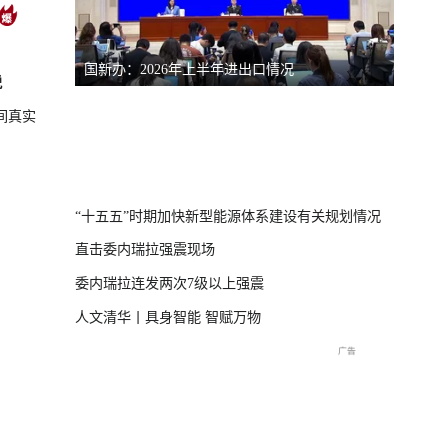
国新办：2026年上半年进出口情况
南宁市
脱
间真实
体崩塌新闻发布
“十五五”时期加快新型能源体系建设有关规划情况
直击委内瑞拉强震现场
委内瑞拉连发两次7级以上强震
人文清华丨具身智能 智赋万物