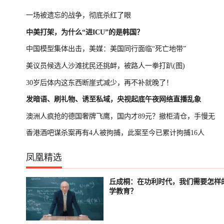
一场被遗忘的战争，彻底杀红了眼
中美打架，为什么“进ICU”的是韩国？
中国模型集体出击，美媒：美国同行面临“死亡地带”
美议员候选人沙滩扰民还挑衅，被路人一拳打趴(图)
30岁后体内这东西断崖式减少，再不补就晚了！
发暗语、刷礼物、诱至私域，央视起底午夜网络直播乱象
澳洲人疯抢的德国奢牌飞鹰，国内才89元？撤柜清仓，手慢无
香港酒吧谋杀案再有4人被拘捕，此案至今已累计拘捕16人
凤凰精选
丘成桐：在功利时代，我们需要怎样
已结束
轮播中
学教育？