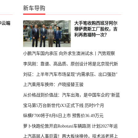
新车导购
华云端
大手笔收购西班牙阿尔
穆萨费斯工厂股权，吉
利再救福特一次？
小鹏汽车国内承压 向外求生澳洲试水丨汽势观察
李凤刚：靠谱、高品质、原创设计将是北京现代新
刘征：上半年汽车市场呈现“内需承压、出口强劲”
能源车型核心标签
上汽乘用车换帅：卢晓接替王骏
分化态势
从价格战到价值战：汽车出海，是中国车企的“新蓝
宝马第5万台新世代iX3正式下线 历时9个月
海”？
纵横F700将于8月6日上市 预售价36.49万元
萝卜快跑伦敦开启Robotaxi车辆路测 计划2027年运
上汽高层人事巨震！两大板块换帅，技术派老将上
营