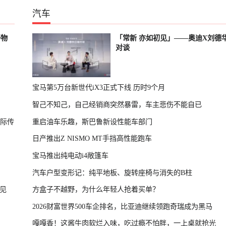
汽车
好物
「常新 亦如初见」——奥迪X刘德
对谈
宝马第5万台新世代iX3正式下线 历时9个月
智己不知己，自己经销商突然暴雷，车主悲伤不能自已
国际传
重启油车乐趣，斯巴鲁新设性能车部门
日产推出Z NISMO MT手挡高性能跑车
宝马推出纯电动i4敞篷车
汽车户型变形记：纯平地板、旋转座椅与消失的B柱
见
方盒子不越野，为什么年轻人抢着买单？
2026财富世界500车企排名，比亚迪继续领跑奇瑞成为黑马
嘎嘎香！这酱牛肉软烂入味，吃过瘾不怕胖，一上桌就抢光