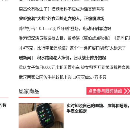
周杰伦有私生子？模糊爆料不应成为谣言遮羞布
曾经披着“大师”外衣四处走穴的人，正纷纷退场
降维打击！0.1mm“羽丝牙刷”登场，电动牙刷靠边站
香港资深演员黎彼得去世，曾参演《唐伯虎点秋香》《鹿鼎记
才475克，比行李箱还能装？这个“一键扩容口袋包”太逆天了
暖新闻 |
积水路段老人摔倒，归队战士俯身抱起
重庆女子每月6000元出租闲置小车 被女租客开到武汉抵押套现
武汉两家公园仿生捕蚊机上岗 19天灭蚊5.7万多只
凰家尚品
的数
实时知晓自己的血糖、血氧和睡眠
已结束
手表全搞定