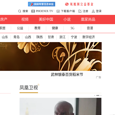
搜索
PHOENIX TV
下载客户端
注册
登录
房产
视频
美好中国
小说
凰家尚品
家居
公益
教育
健康
5G
音漫
山东
青岛
山西
陕西
甘肃
浙江
宁波
数字经济
武林银泰百货稻米节
凤凰卫视