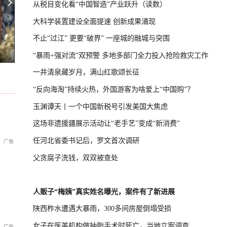
从税目变化看“中国智造”产业跃升（读数）
大科学装置建设全面提速 创新成果涌现
不止“过江” 更要“破界” 一座城的融城与突围
，特朗普命重建白宫停机坪
台湾启动汉光演习，学者：制造紧张
扫码价2689，实际到手189元2瓶？五粮液股份这次让同行慌了
“暴雨+强对流”双预警 多地多部门全力投入抢险救灾工作
一井清泉藏岁月，满山红歌颂长征
“反向海淘”持续火热，外国游客为啥爱上“中国购”？
玉渊谭天丨一个中国新税号引发美国大焦虑
这场非遗援疆展示活动让“老手艺”变成“新消费”
任河北省委书记后，罗文首次调研
父贪腐子洗钱，双双被查处
人贩子“梅姨”真实姓名曝光，案件有了新进展
陕西柞水遭遇大暴雨，300多间房屋倒塌受损
女子在医美机构做抽脂手术时死亡，当地立案调查