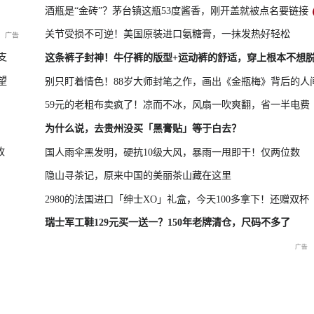
？
酒瓶是“金砖”？茅台镇这瓶53度酱香，刚开盖就被点名要链接
关节受损不可逆！美国原装进口氨糖膏，一抹发热好轻松
凤凰最新报道
尊界MPV及华为新品发布会
支
这条裤子封神！牛仔裤的版型+运动裤的舒适，穿上根本不想
望
别只盯着情色！88岁大师封笔之作，画出《金瓶梅》背后的人
59元的老粗布卖疯了！凉而不冰，风扇一吹爽翻，省一半电费
晓特别直
国新办：2026年上半年国民
重庆彭水山体崩塌救援现场
重庆彭水山
为什么说，去贵州没买「黑膏贴」等于白去？
经济运行情况
最新进展
会
收
国人雨伞黑发明，硬抗10级大风，暴雨一甩即干！仅两位数
隐山寻茶记，原来中国的美丽茶山藏在这里
2980的法国进口「绅士XO」礼盒，今天100多拿下！还赠双杯
瑞士军工鞋129元买一送一？150年老牌清仓，尺码不多了