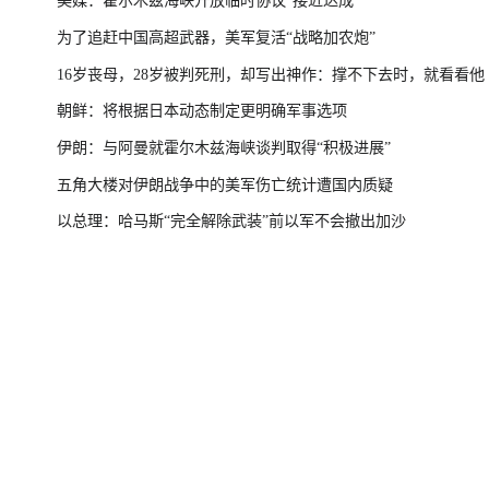
美媒：霍尔木兹海峡开放临时协议“接近达成”
为了追赶中国高超武器，美军复活“战略加农炮”
16岁丧母，28岁被判死刑，却写出神作：撑不下去时，就看看他
朝鲜：将根据日本动态制定更明确军事选项
伊朗：与阿曼就霍尔木兹海峡谈判取得“积极进展”
五角大楼对伊朗战争中的美军伤亡统计遭国内质疑
以总理：哈马斯“完全解除武装”前以军不会撤出加沙