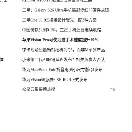
力士
REDMI K100 Pro搭载2亿像素旗舰三摄
三星：Galaxy S26 Ultra手机局部泛红非硬件故障
三星One UI 9.5横幅设计曝光：配3种方案
中国份额只剩0.1%，三星手机还要继续收缩
苹果Vision Pro可使泪道手术速度提升19%
徕卡现阶段最畅销相机为Q3，而非M系列产品
体
小米第二代AI眼镜延迟发布？相关负责人否认
华为MateBook Fold折叠电脑小尺寸版Q4发布
华为Vision智慧屏6 SE RGB正式发布
众星云集屠榜热搜