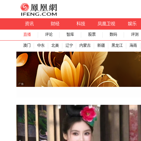
资讯
财经
科技
凤凰卫视
娱乐
直播
评论
智库
股票
数码
评测
澳门
中东
北美
辽宁
内蒙古
新疆
黑龙江
海南