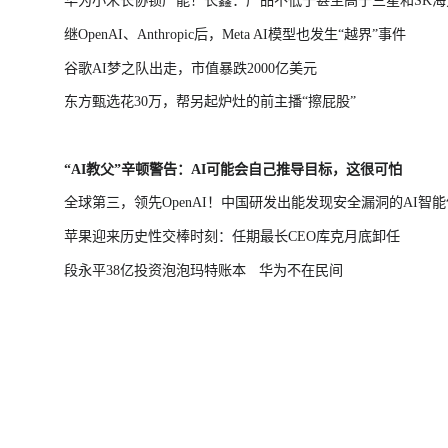
华为小米长协锁产能！长鑫：产品不低于甚至高于三星和SK海
继OpenAI、Anthropic后，Meta AI模型也发生“越界”事件
谷歌AI梦之队出走，市值暴跌2000亿美元
东方甄选花30万，帮另起炉灶的前主播“擦屁股”
“AI教父”辛顿警告：AI可能会自己推导目标，这很可怕
全球第三，领先OpenAI！中国研发出能发现安全漏洞的AI智能
苹果迎来历史性交棒时刻：任期最长CEO库克月底卸任
段永平38亿投资泡泡玛特账本
华为不在民间