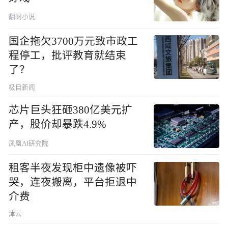
翻阅小说
国企拖欠3700万元致市政工
程停工，批评教育就结束
了？
极目新闻
芯片巨头狂砸380亿美元扩
产，股价却暴跌4.9%
凤凰AI研究院
租客半夜发现柜中遗像被吓
哭，连夜搬离，平台拒退中
介费
津云