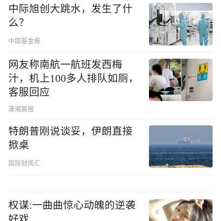
中际旭创大跳水，发生了什
么？
中国基金报
网友称南航一航班发西梅
汁，机上100多人排队如厕，
客服回应
潇湘晨报
特朗普刚说谈妥，伊朗直接
掀桌
国际财闻汇
权谋:一曲曲惊心动魄的逆袭
好戏