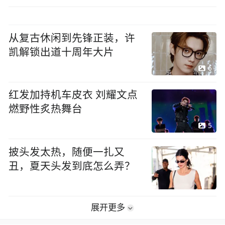
从复古休闲到先锋正装，许
凯解锁出道十周年大片
6
红发加持机车皮衣 刘耀文点
燃野性炙热舞台
5
披头发太热，随便一扎又
丑，夏天头发到底怎么弄？
展开更多