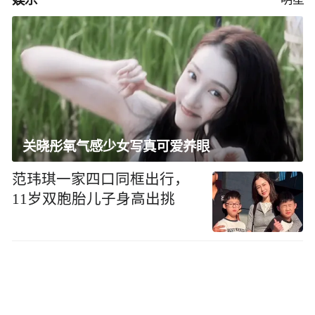
关晓彤氧气感少女写真可爱养眼
范玮琪一家四口同框出行，
11岁双胞胎儿子身高出挑