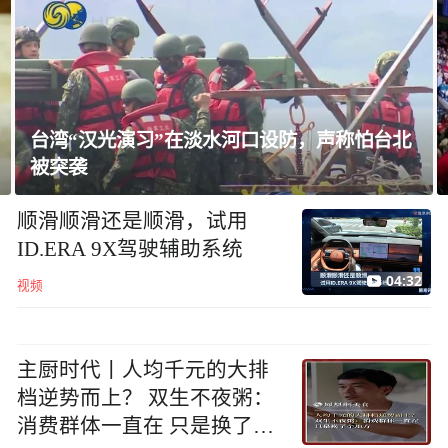
美国教授：共和党中期选举本是逆风局，没想
到对手烂成“神助攻”
顺滑顺滑还是顺滑，试用
ID.ERA 9X驾驶辅助系统
04:32
视频
主厨时代丨人均千元的大排
档逆势而上？ 双生不夜粥：
消费群体一直在 只是换了个