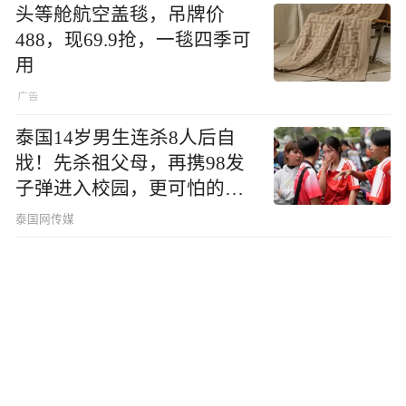
头等舱航空盖毯，吊牌价
488，现69.9抢，一毯四季可
用
泰国14岁男生连杀8人后自
戕！先杀祖父母，再携98发
子弹进入校园，更可怕的细
节公布了
泰国网传媒