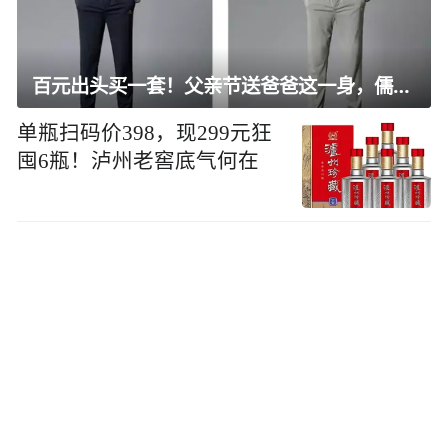
百元出头买一套！父亲节送爸爸这一身，儒雅有型还凉爽
单瓶扫码价398，现299元狂
囤6瓶！泸州老窖底气何在