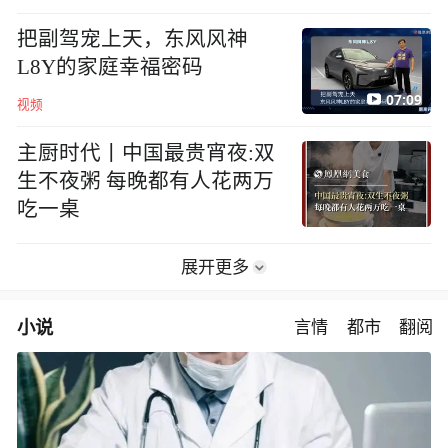
地方
把副驾宠上天，东风风神
L8Y的家庭幸福密码
07:09
视频
主厨时代丨中国最贵宵夜:双
生不夜粥 每晚都有人花两万
吃一桌
展开更多
小说
言情
都市
翻阅