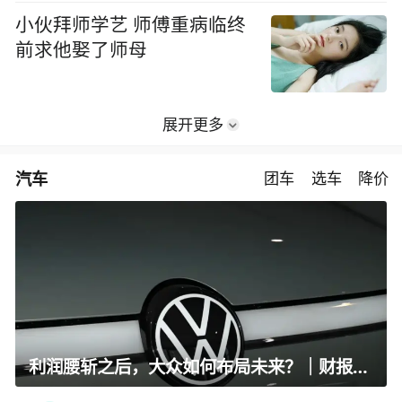
小伙拜师学艺 师傅重病临终
前求他娶了师母
展开更多
汽车
团车
选车
降价
利润腰斩之后，大众如何布局未来？｜财报全视角