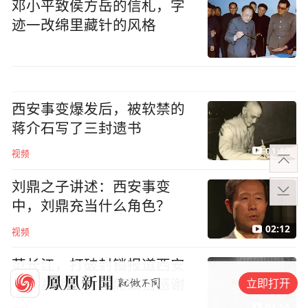
邓小平致侯方岳的信札，字
迹一改绵里藏针的风格
西安事变爆发后，被软禁的
蒋介石写了三封遗书
01:19
视频
刘鼎之子讲述：西安事变
中，刘鼎充当什么角色？
02:12
视频
范长江，打破封锁报道西安
立即打开
事变真相，毛主席致信感谢
03:56