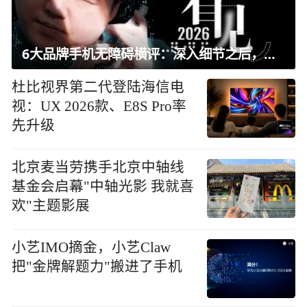
6大品牌手机无障碍横评：深入细节之后，似乎只有苹果能挺住？｜ 看见2026
杜比视界第二代登陆海信电
视：UX 2026款、E8S Pro率
先升级
北京麦当劳携手北京中轴线
基金会启幕"中轴光影 我就喜
欢"主题影展
小艺IMO摘金，小艺Claw
把"金牌解题力"搬进了手机