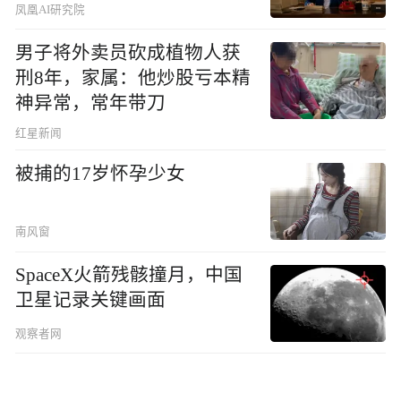
凤凰AI研究院
男子将外卖员砍成植物人获
刑8年，家属：他炒股亏本精
神异常，常年带刀
红星新闻
被捕的17岁怀孕少女
南风窗
SpaceX火箭残骸撞月，中国
卫星记录关键画面
观察者网