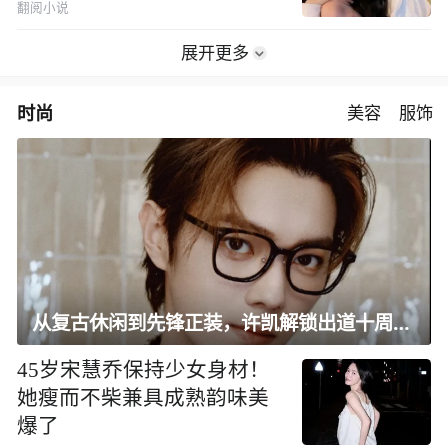
翻阅小说
展开更多
时尚
美容
服饰
从复古休闲到先锋正装，许凯解锁出道十周年大片
45岁宋慧乔保持少女身材！
她瘦而不柴兼具成熟韵味美
爆了