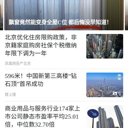
上海未建成的地标：“人”字大楼
北京优化住房限购政策，非
京籍家庭购房社保个税缴纳
年限下调为一年
凤凰网房产北京
596米！中国新第三高楼“钻
石顶”首吊成功
9
楼上楼
商业用品与服务行业174家上
市公司静态市盈率平均25.01
倍，中位数32.70倍