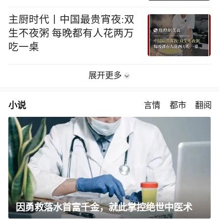
主厨时代丨中国最贵宵夜:双
生不夜粥 每晚都有人花两万
吃一桌
展开更多
小说
言情
都市
翻阅
因勇救落水首富千金，就此掌控绝世中医术