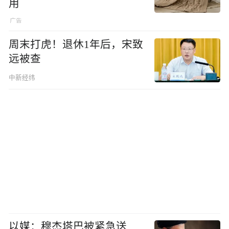
用
周末打虎！退休1年后，宋致
远被查
中新经纬
以媒：穆杰塔巴被紧急送