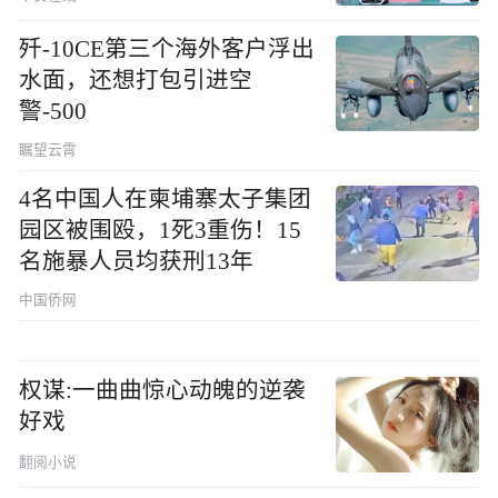
歼-10CE第三个海外客户浮出
水面，还想打包引进空
警-500
瞩望云霄
4名中国人在柬埔寨太子集团
园区被围殴，1死3重伤！15
名施暴人员均获刑13年
中国侨网
权谋:一曲曲惊心动魄的逆袭
好戏
翻阅小说