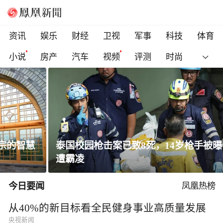
资讯
娱乐
财经
卫视
军事
科技
体育
小说
房产
汽车
视频
评测
时尚
泰国校园枪击案已致8死，14岁枪手被曝长期
遭霸凌
今日要闻
凤凰热榜
从40%的新目标看全民健身事业高质量发展
央视新闻