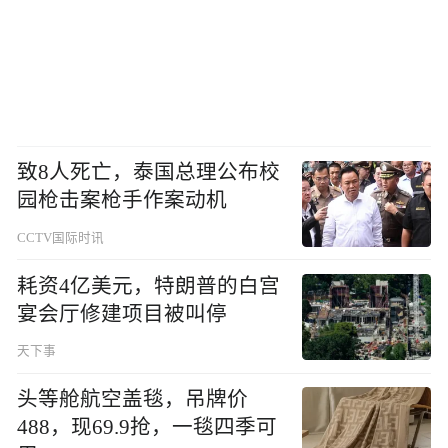
致8人死亡，泰国总理公布校
园枪击案枪手作案动机
CCTV国际时讯
耗资4亿美元，特朗普的白宫
宴会厅修建项目被叫停
天下事
头等舱航空盖毯，吊牌价
488，现69.9抢，一毯四季可