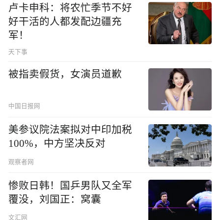
卢卡申科：将农忙季节不好
好干活的人都发配边疆充
军！
天下事
被指卖假货，女演员道歉
中国日报网
美参议院法案拟对中印加税
100%，中方坚决反对
观察者网
惨败日韩！国乒男队又全军
覆没，刘国正：窝囊
文汇网