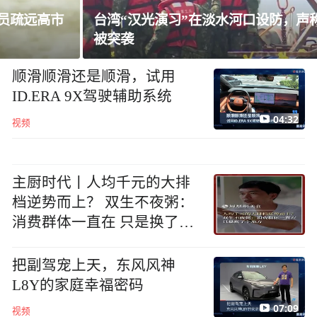
台湾“汉光演习”在淡水河口设防，声称怕台北
被突袭
顺滑顺滑还是顺滑，试用
ID.ERA 9X驾驶辅助系统
04:32
视频
主厨时代丨人均千元的大排
档逆势而上？ 双生不夜粥：
消费群体一直在 只是换了个
地方
把副驾宠上天，东风风神
L8Y的家庭幸福密码
07:09
视频