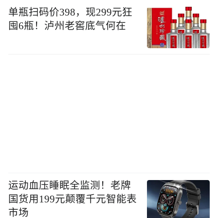
单瓶扫码价398，现299元狂
囤6瓶！泸州老窖底气何在
运动血压睡眠全监测！老牌
国货用199元颠覆千元智能表
市场