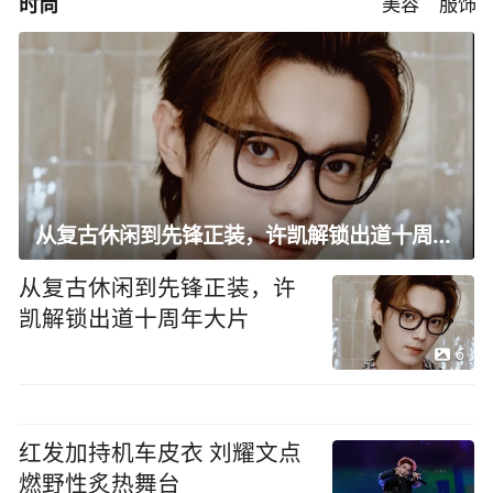
时尚
美容
服饰
从复古休闲到先锋正装，许凯解锁出道十周年大片
从复古休闲到先锋正装，许
凯解锁出道十周年大片
6
红发加持机车皮衣 刘耀文点
燃野性炙热舞台