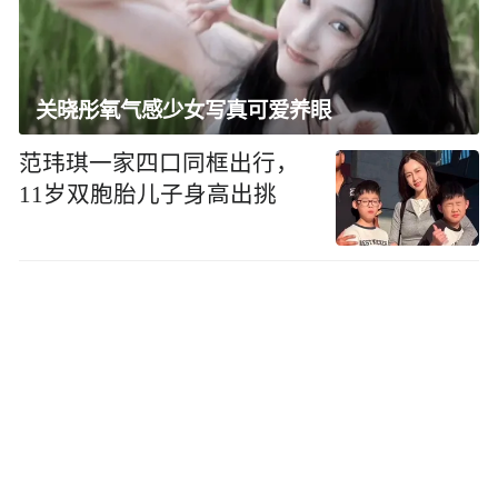
关晓彤氧气感少女写真可爱养眼
范玮琪一家四口同框出行，
11岁双胞胎儿子身高出挑