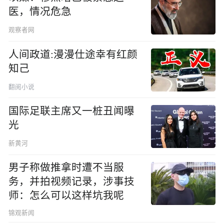
医，情况危急
观察者网
人间政道:漫漫仕途幸有红颜
知己
翻阅小说
国际足联主席又一桩丑闻曝
光
新黄河
男子称做推拿时遭不当服
务，并拍视频记录，涉事技
师：怎么可以这样坑我呢
锦观新闻