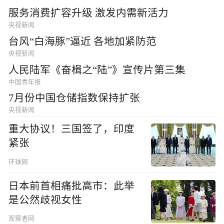
服务消费扩容升级 激发内需新活力
央视新闻
台风“白海豚”逼近 各地加紧防范
央视新闻
人民陆军《奋楫之“陆”》宣传片第三集
中国青年报
7月份中国仓储指数保持扩张
央视新闻
重大协议！三国签了，印度
紧张
环球网
日本前首相痛批高市：此举
是公然歧视女性
观察者网