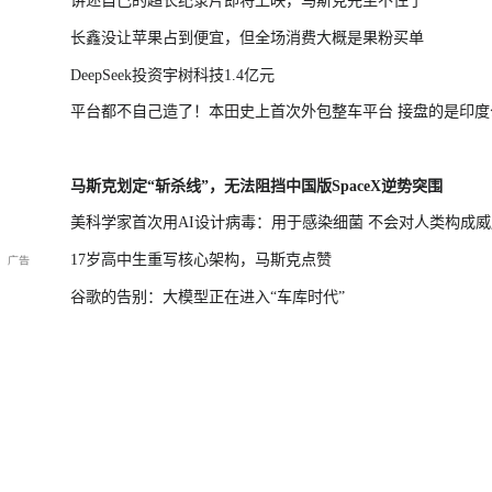
讲述自己的超长纪录片即将上映，马斯克先坐不住了
长鑫没让苹果占到便宜，但全场消费大概是果粉买单
DeepSeek投资宇树科技1.4亿元
平台都不自己造了！本田史上首次外包整车平台 接盘的是印度
马斯克划定“斩杀线”，无法阻挡中国版SpaceX逆势突围
美科学家首次用AI设计病毒：用于感染细菌 不会对人类构成威
17岁高中生重写核心架构，马斯克点赞
谷歌的告别：大模型正在进入“车库时代”