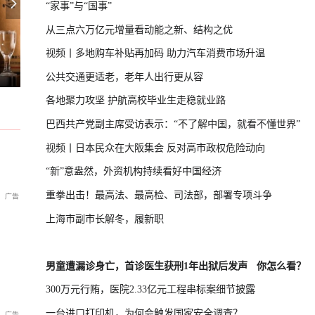
“家事”与“国事”
从三点六万亿元增量看动能之新、结构之优
视频丨多地购车补贴再加码 助力汽车消费市场升温
斯实施新一轮制裁
专家：朝鲜发射导弹，威慑日本意图
U17国足三连胜晋级半决赛
公共交通更适老，老年人出行更从容
各地聚力攻坚 护航高校毕业生走稳就业路
巴西共产党副主席受访表示：“不了解中国，就看不懂世界”
视频丨日本民众在大阪集会 反对高市政权危险动向
“新”意盎然，外资机构持续看好中国经济
重拳出击！最高法、最高检、司法部，部署专项斗争
上海市副市长解冬，履新职
男童遭漏诊身亡，首诊医生获刑1年出狱后发声
你怎么看？
300万元行贿，医院2.33亿元工程串标案细节披露
一台进口打印机，为何会触发国家安全调查？