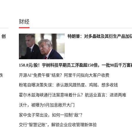
财经
、创
特朗普：对多晶硅及其衍生产品加
150.8元/股！宇树科技早期员工浮盈超150倍，一批90后千万
跌
开源AI“免费午餐”结束？阿里千问拟向大客户收费
诞生
粉笔自曝决策失误：承认跟风蹭热度、鸡贼、想多收钱
霍尔木兹海峡通行法案意味着什么？航运业直言：进退两难
沃什，被曝为9月加息敞开大门
家中虫子常出没，如何一招制“敌”？
交行“智慧记账”，解锁企业应收管理新体验