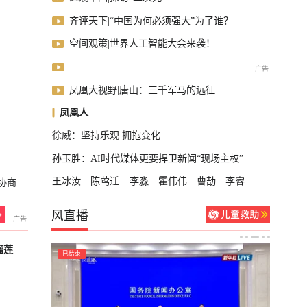
齐评天下|“中国为何必须强大”为了谁？
空间观策|世界人工智能大会来袭！
凤凰大视野|唐山：三千军马的远征
凤凰人
徐威：坚持乐观 拥抱变化
孙玉胜：AI时代媒体更要捍卫新闻“现场主权”
王冰汝
陈莺迁
李淼
霍伟伟
曹劼
李睿
协商
风直播
榴莲
已结束
已结束