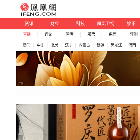
资讯
财经
科技
凤凰卫视
娱乐
直播
评论
智库
股票
数码
评测
澳门
中东
北美
辽宁
内蒙古
新疆
黑龙江
海南