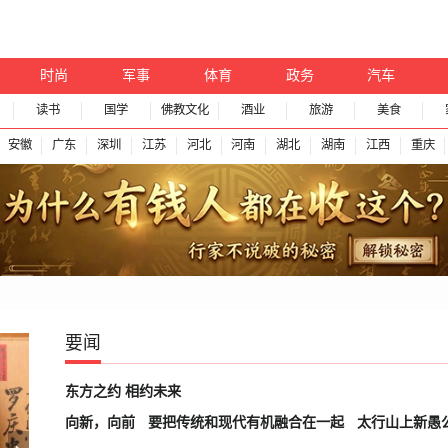
时尚
军事
体育
政务
汽车
读书
国学
佛教文化
酒业
旅游
美食
安徽
广东
深圳
江苏
河北
河南
湖北
湖南
江西
重庆
要闻
东方之约 相约未来
向新，向前
要把传统和现代有机融合在一起
太行山上新愚