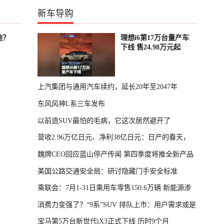
新车导购
迪？
理想i6第17万台量产车
下线 售24.98万元起
上汽集团与通用汽车续约，延长20年至2047年
东风风神L系三车发布
以前造SUV最怕的毛病，它这次居然避开了
营收2.96万亿日元、净利38亿日元：日产的春天，
魏牌CEO回应蓝山停产传闻 第四季度将推全新产品
回来了
美国公路交通安全局：研讨隐藏门手安全标准
乘联会：7月1-31日乘用车零售150.6万辆 新能源渗
消费力变强了？“9系”SUV 排队上市：用户需求或是
透率64.4%
宝马第5万台新世代iX3正式下线 历时9个月
主因