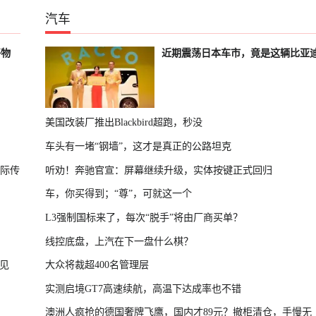
汽车
好物
近期震荡日本车市，竟是这辆比亚
美国改装厂推出Blackbird超跑，秒没
车头有一堵“钢墙”，这才是真正的公路坦克
国际传
听劝！奔驰官宣：屏幕继续升级，实体按键正式回归
车，你买得到；“尊”，可就这一个
L3强制国标来了，每次“脱手”将由厂商买单？
线控底盘，上汽在下一盘什么棋？
见
大众将裁超400名管理层
实测启境GT7高速续航，高温下达成率也不错
澳洲人疯抢的德国奢牌飞鹰，国内才89元？撤柜清仓，手慢无