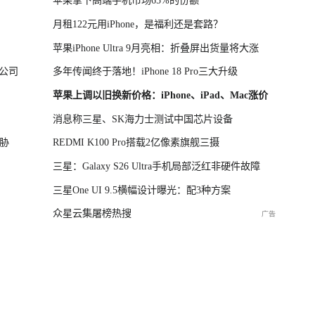
苹果拿下高端手机市场65%的份额
月租122元用iPhone，是福利还是套路？
苹果iPhone Ultra 9月亮相：折叠屏出货量将大涨
公司
多年传闻终于落地！iPhone 18 Pro三大升级
苹果上调以旧换新价格：iPhone、iPad、Mac涨价
消息称三星、SK海力士测试中国芯片设备
胁
REDMI K100 Pro搭载2亿像素旗舰三摄
三星：Galaxy S26 Ultra手机局部泛红非硬件故障
三星One UI 9.5横幅设计曝光：配3种方案
众星云集屠榜热搜