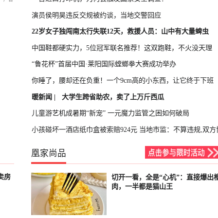
演员侯明昊违反交规被约谈，当地交警回应
22岁女子独闯南太行失联12天，救援人员：山中有大量蜱虫
中国鞋都硬实力，5位冠军联名推荐！这双跑鞋，不火没天理
“鲁花杯”首届中国·莱阳国际螳螂拳大赛成功举办
你睡了，腰却还在负重！一个9cm高的小东西，让它终于下班
暖新闻 |
大学生跨省助农，卖了上万斤西瓜
儿童游艺机成暑期“新宠” 一元魔力监管之困如何破局
小孩碰坏一酒店纸巾盒被索赔924元 当地市监：不算违规,双方
凰家尚品
卖房
切开一看，全是“心机”：直接爆出
已结束
肉，一半都是猫山王