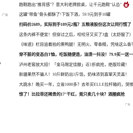
跑鞋跑出“推背感”？意大利老牌掀桌，让千元跑鞋“认怂”
这罐“带鱼”骨头都酥了!下饭下酒，59.9元到手10罐
凤凰最新报道
尊界MPV及华为新品发布会
扫码价2689，实际到手189元2瓶？五粮液股份这次让同行慌了
这条内裤不便宜！但穿过之后，咬咬牙又买了3盒（太舒服了
《味道》栏目追着拍的熏鸭腿！无明火、零香精，凭啥这么香
晓特别直
国新办：2026年上半年国民
重庆彭水山体崩塌救援现场
重庆彭水山
穿不脏的变态白T恤，吃饭随便造，油渍一抖没！79.9买一送一
经济运行情况
最新进展
会
？
泸州老窖放大招！「金马限定佳酿」近1折疯抢，绝版珍藏！
新疆果然不骗人！10斤鲜奶出1斤馅，奶味浓到直窜天灵盖！
大跳水！晚买一年，立省1000多？去年买ELLE拉杆箱的，哭
惊了！比拉菲还稀贵的17°干红，竟只卖几十块？酒圈疯抢