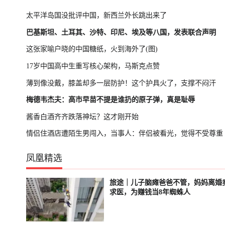
太平洋岛国没批评中国，新西兰外长跳出来了
巴基斯坦、土耳其、沙特、印尼、埃及等八国，发表联合声明
这张家喻户晓的中国糖纸，火到海外了(图)
17岁中国高中生重写核心架构，马斯克点赞
薄到像没戴，膝盖却多一层防护！这个护具火了，支撑不闷汗
梅德韦杰夫：高市早苗不提是谁扔的原子弹，真是耻辱
酱香白酒齐齐跌落神坛？这才刚开始
情侣住酒店遭陌生男闯入，当事人：伴侣被看光，觉得不受尊重
凤凰精选
旅途｜儿子脑瘫爸爸不管，妈妈离婚
已结束
轮播中
求医，为赚钱当8年蜘蛛人