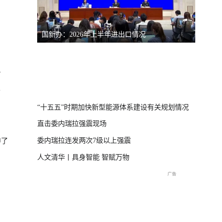
国新办：2026年上半年进出口情况
南宁市
）
？
体崩塌新闻发布
“十五五”时期加快新型能源体系建设有关规划情况
直击委内瑞拉强震现场
委内瑞拉连发两次7级以上强震
惨了
人文清华丨具身智能 智赋万物