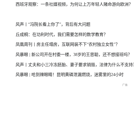
西班牙观察：一条社媒视频，为何让上万年轻人赌命游向欧洲？
台风“美莎克”致广西多地受灾 直击防城港救援一
美伊局势僵持 
风声丨“冯院长看上你了”，背后有大问题
线
丘成桐：在功利时代，我们需要怎样的数学教育？
凤凰周刊丨房主任塌房，互联网装不下“农村独立女性”？
直击海军舰艇编队在港开放
庆祝中国共产党成立105周
2026年菲尔兹奖揭
风暴眼 | 新公司开在村委一楼，38岁的王思聪，还不想接班吗？
交流现场
年大会特别报道
播
风声丨丈夫和小三冷冻胚胎、妻子要求销毁，法律为什么不支持
风暴眼 | 呛到辣眼睛！昆明黄磷泄漏燃烧，迷雾里的24小时