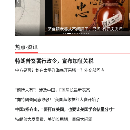
俄罗斯警告德国援乌：或招致灾难性后果
英国宣布对俄罗
茅台镇老饕从不问牌子，只问“有罗庆忠吗”
热点
·
资讯
特朗普签署行政令，宣布加征关税
中方是否计划在太平洋海底开采稀土？外交部回应
“前所未有”！涉及中国，FBI局长最新表态
“向特朗普同志致敬！”美国超级抹红大赛开始了
中国5招齐出，“要打疼美国，也要让美国学会掂量分寸”
特朗普大发雷霆，美防长甩锅，暴露大问题