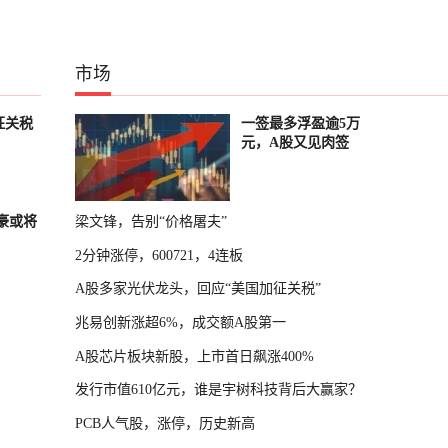
市场
征关税
一签最多浮盈逾5万
元，A股又见肉签
富豪或将
梁文锋，告别“价格屠夫”
2分钟涨停，600721，4连板
A股多家光伏龙头，回应“美国加征关税”
兆易创新涨超6%，成交额A股第一
A股芯片板块新股，上市首日飙涨400%
发行市值610亿元，谁是宇树科技背后大赢家？
PCB人气股，涨停，历史新高