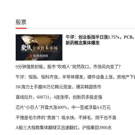
股票
午评：创业板指半日涨1.75%，PCB
新药概念集体爆发
9分钟强势封板，股市“吹哨人”突然改口，市场风向变了？
午评：恒指、恒科齐涨，半导体爆发，硬件设备上涨，房地产下
SK海力士手握88万亿韩元现金，爆买韩国债市
直线拉升，600721，4连涨停，创新药多股走强
芯片“小巨人”开盘大涨400%，中一签或浮盈4.6万元
不愧是毛巾界的“贵族”！吸水快、不掉毛、阴干也不臭
A股三大指数集体翻绿又迅速翻红，沪指重回3900点