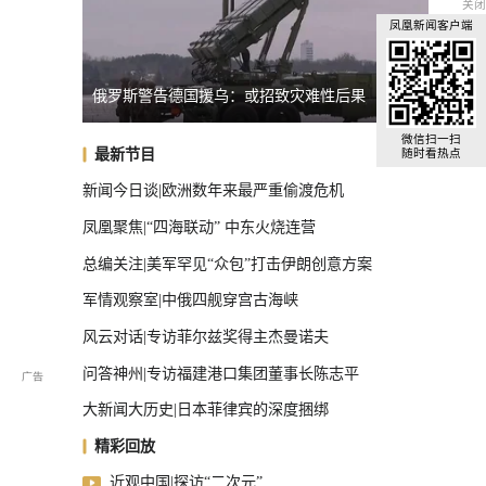
关闭
凤凰新闻客户端
明显
俄罗斯警告德国援乌：或招致灾难性后果
英国宣
全球汽车前十，中国占了三把椅子
微信扫一扫
最新节目
随时看热点
新闻今日谈|欧洲数年来最严重偷渡危机
凤凰聚焦|“四海联动” 中东火烧连营
总编关注|美军罕见“众包”打击伊朗创意方案
军情观察室|中俄四舰穿宫古海峡
风云对话|专访菲尔兹奖得主杰曼诺夫
问答神州|专访福建港口集团董事长陈志平
大新闻大历史|日本菲律宾的深度捆绑
精彩回放
近观中国|探访“二次元”