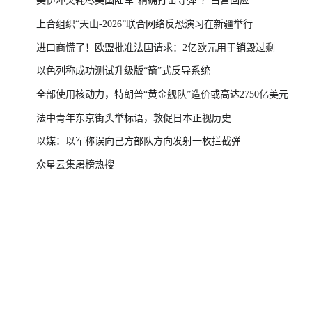
美伊冲突耗尽美国陆军“精确打击导弹”？白宫回应
上合组织“天山-2026”联合网络反恐演习在新疆举行
进口商慌了！欧盟批准法国请求：2亿欧元用于销毁过剩
以色列称成功测试升级版“箭”式反导系统
全部使用核动力，特朗普“黄金舰队”造价或高达2750亿美元
法中青年东京街头举标语，敦促日本正视历史
以媒：以军称误向己方部队方向发射一枚拦截弹
众星云集屠榜热搜