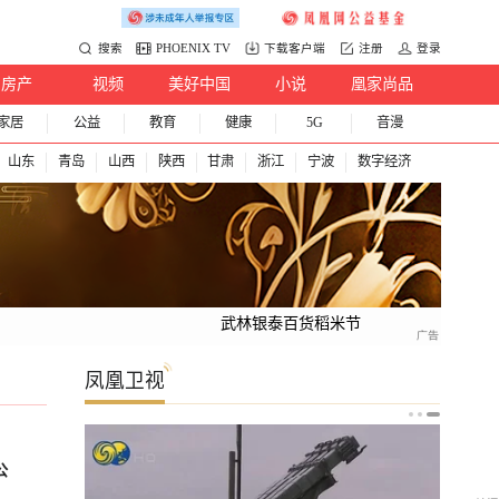
搜索
PHOENIX TV
下载客户端
注册
登录
房产
视频
美好中国
小说
凰家尚品
家居
公益
教育
健康
5G
音漫
山东
青岛
山西
陕西
甘肃
浙江
宁波
数字经济
武林银泰百货稻米节
凤凰卫视
公