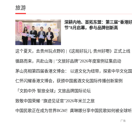
旅游
深耕内地、首拓东盟：第三届“香港
节”8月启幕，参与品牌创新高
这个夏天，去贵州玩点野的 |《这局好玩儿·贵州好嘢》正式上线
循路而来，共赴山海 | “文旅好品牌”2026年度案例征集启动
茅山亮相第四届香港文博会： 以道文化为纽带，探索中华文化
仁怀闪耀香港文博会，获颁中国酱酒文化国际传播创新案例
播新表达
「文韵中外 智旅全球」文旅品牌国际论坛
致敬中国荣耀·“旗迹见证官”2026年米兰之旅
中国民歌正在成为世界BGM！龚琳娜分享中国民歌如何被全球听