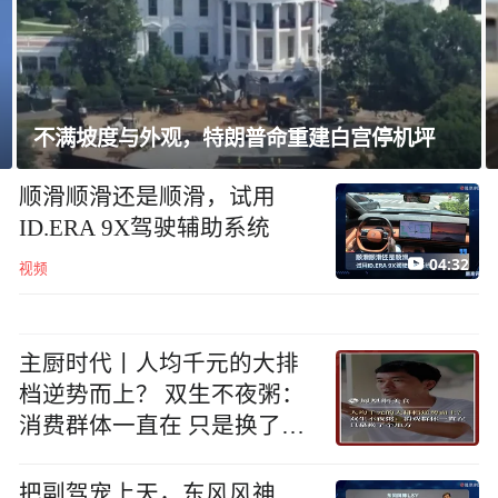
以方筑土墙横贯加沙南北，恐永久分割加沙
顺滑顺滑还是顺滑，试用
ID.ERA 9X驾驶辅助系统
04:32
视频
主厨时代丨人均千元的大排
档逆势而上？ 双生不夜粥：
消费群体一直在 只是换了个
地方
把副驾宠上天，东风风神