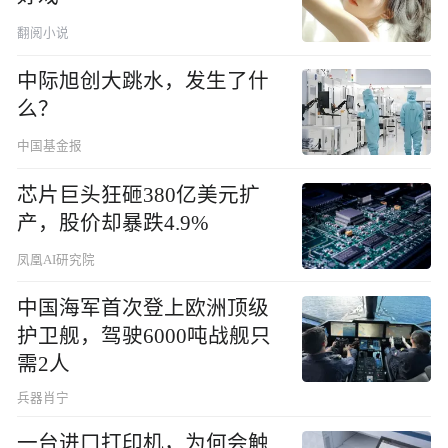
翻阅小说
中际旭创大跳水，发生了什
么？
中国基金报
芯片巨头狂砸380亿美元扩
产，股价却暴跌4.9%
凤凰AI研究院
中国海军首次登上欧洲顶级
护卫舰，驾驶6000吨战舰只
需2人
兵器肖宁
一台进口打印机，为何会触