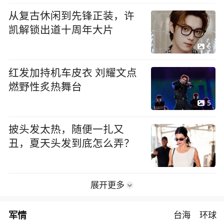
从复古休闲到先锋正装，许
凯解锁出道十周年大片
6
红发加持机车皮衣 刘耀文点
燃野性炙热舞台
5
披头发太热，随便一扎又
丑，夏天头发到底怎么弄？
展开更多
军情
台海
环球