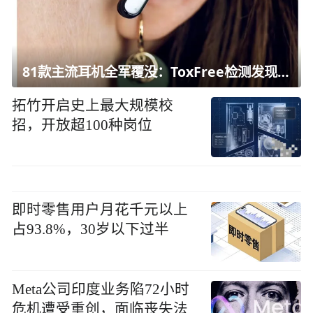
81款主流耳机全军覆没：ToxFree检测发现均含对人体有害化学物质
拓竹开启史上最大规模校
招，开放超100种岗位
即时零售用户月花千元以上
占93.8%，30岁以下过半
Meta公司印度业务陷72小时
危机遭受重创，面临丧失法