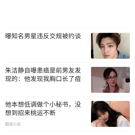
曝知名男星违反交规被约谈
朱洁静自曝患癌是前男友发
现的：他发现我胸口长了痘
他本想低调做个小秘书，没
想到招来桃运不断
翻阅小说