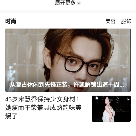
展开更多
时尚
美容
服饰
从复古休闲到先锋正装，许凯解锁出道十周年大片
45岁宋慧乔保持少女身材！
她瘦而不柴兼具成熟韵味美
爆了