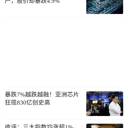
产，股价却暴跌4.9%
暴跌7%越跌越融！亚洲芯片
狂揽830亿创史高
收评：三大指数均涨超1%，