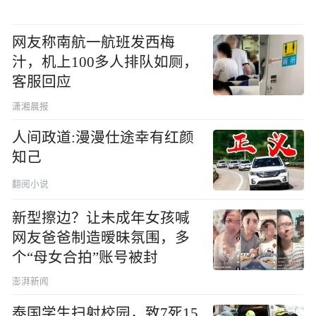
网友称南航一航班发西梅
汁，机上100多人排队如厕，
客服回应
潇湘晨报
人间政道:漫漫仕途幸有红颜
知己
翻阅小说
新型擦边？让未成年女孩喊
网友爸爸制造暧昧氛围，多
个“母女合拍”账号被封
澎湃新闻
泰国学生扫射校园，致7死15