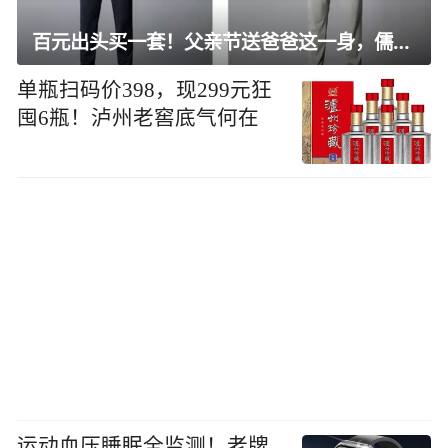
百元出头买一套！父亲节送爸爸这一身，儒雅有型还凉爽
单瓶扫码价398，现299元狂
囤6瓶！泸州老窖底气何在
运动血压睡眠全监测！老牌