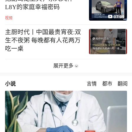
L8Y的家庭幸福密码
07:09
视频
主厨时代丨中国最贵宵夜:双
生不夜粥 每晚都有人花两万
吃一桌
展开更多
小说
言情
都市
翻阅