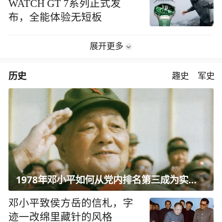
WATCH GT 7系列正式发
布，全能体验无短板
展开更多
历史
趣史
军史
1978年邓小平如何从党内排名第三成为实际核心？
邓小平致侯方岳的信札，字
迹一改绵里藏针的风格