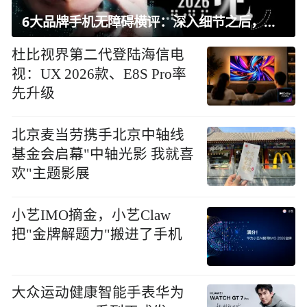
6大品牌手机无障碍横评：深入细节之后，似乎只有苹果能挺住？｜ 看见2026
杜比视界第二代登陆海信电
视：UX 2026款、E8S Pro率
先升级
北京麦当劳携手北京中轴线
基金会启幕"中轴光影 我就喜
欢"主题影展
小艺IMO摘金，小艺Claw
把"金牌解题力"搬进了手机
大众运动健康智能手表华为