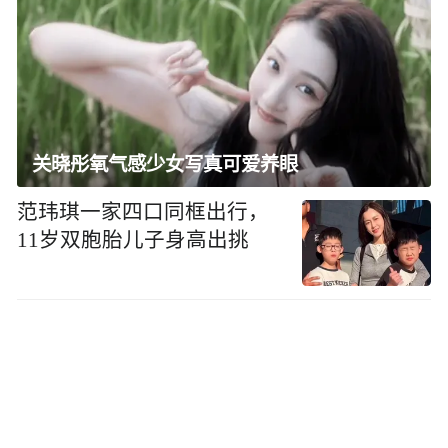
关晓彤氧气感少女写真可爱养眼
范玮琪一家四口同框出行，
11岁双胞胎儿子身高出挑