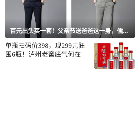
百元出头买一套！父亲节送爸爸这一身，儒雅有型还凉爽
单瓶扫码价398，现299元狂
囤6瓶！泸州老窖底气何在