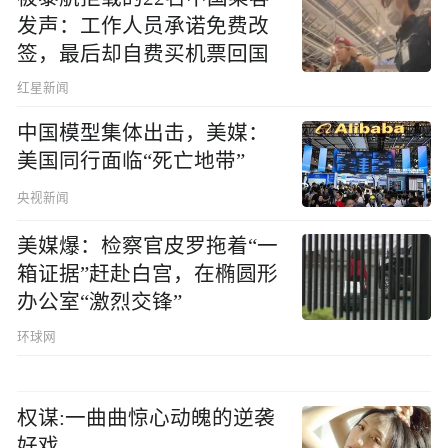
发声：工作人员承诺免费改
签，最后却自费买机票回国
红星新闻
中国模型集体出击，美媒：
美国同行面临“死亡地带”
央视新闻
美媒爆：检察官皮罗拖着“一
箱证据”赶赴白宫，在椭圆形
办公室“激烈交锋”
环球网
权谋:一曲曲惊心动魄的逆袭
好戏