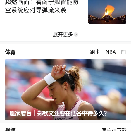
超燃画面！看南宁舰智能防
空系统应对导弹流来袭
展开更多
体育
跑步
NBA
F1
凰家看台｜郑钦文还要在低谷中待多久？
视频
客户端下载