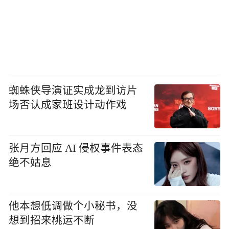
蜘蛛侠导演证实成龙到访片
场否认成家班设计动作戏
张月方回应 AI 侵权事件表态
绝不姑息
他本想低调做个小秘书，没
想到招来桃运不断