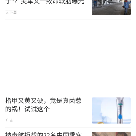
子”？美军又一致命软肋曝光
天下事
指甲又黄又硬，竟是真菌惹
的祸！试试这个
被泰航拒载的22名中国乘客