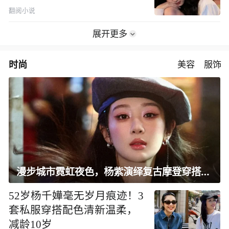
翻阅小说
展开更多
时尚
美容
服饰
漫步城市霓虹夜色，杨紫演绎复古摩登穿搭范本
52岁杨千嬅毫无岁月痕迹！3
套私服穿搭配色清新温柔，
减龄10岁