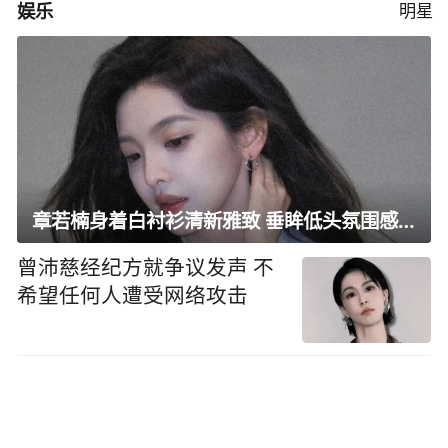
娱乐
明星
章若楠身着白衬衫清新雅致 垂眸低头氛围感十足
曾沛慈经纪方就争议发声 不
希望任何人遭受网络攻击