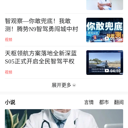
智观察—你敢兜底！我敢
测！腾势N9智驾勇闯城中村
06:50
视频
天枢领航方案落地全新深蓝
S05正式开启全民智驾平权
04:10
视频
展开更多
小说
言情
都市
翻阅