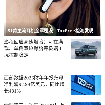
81款主流耳机全军覆没：ToxFree检测发现均含对人体有害化学物质
澎程回应高速爆胎：可在满
载、单侧双轮爆胎等极端工
况控制稳定
西部数据2026财年年报归母
净利润92.98亿美元，同比增
长481%