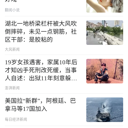
翻阅小说
湖北一地桥梁栏杆被大风吹
倒摔碎，未见一点钢筋，社
区干部：是胶粘的
大风新闻
19岁女孩遇害，家属10年后
才知凶手死刑改死缓，当事
人自述：出狱11年刻意躲着
他们家
澎湃新闻
美国拉“新群”，阿根廷、巴
拿马等17国加入
每日经济新闻