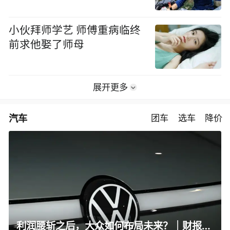
小伙拜师学艺 师傅重病临终
前求他娶了师母
展开更多
汽车
团车
选车
降价
利润腰斩之后，大众如何布局未来？｜财报全视角