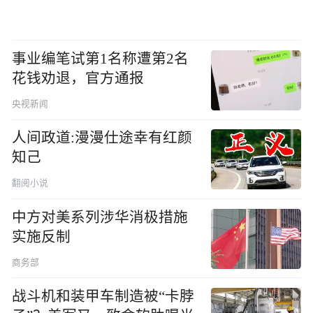
事业编笔试第1名称遭第2名
花钱劝退，官方通报
央视新闻
人间政道:漫漫仕途幸有红颜
知己
翻阅小说
中方对美系列涉华消极措施
实施反制
商务部
战斗机和装甲车制造被“卡脖