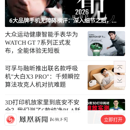
6大品牌手机无障碍横评：深入细节之后，似乎只有苹果能挺住？｜ 看见2026
大众运动健康智能手表华为
WATCH GT 7系列正式发
布，全能体验无短板
可孚与融昕推出联名款呼吸
机"大白X3 PRO"：千频瞬控
算法攻克人机对抗难题
3D打印机放家里到底安不安
全？我们测了6款纯净PLA耗
材，发现了真相
立即打开