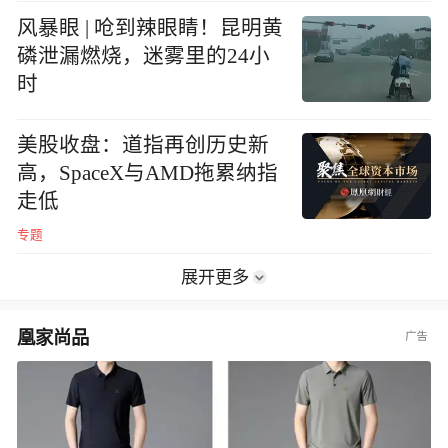
风暴眼 | 呛到辣眼睛！昆明黄
磷泄漏燃烧，迷雾里的24小
时
美股收盘：道指再创历史新
高，SpaceX与AMD拖累纳指
走低
专题
展开更多
凰家尚品