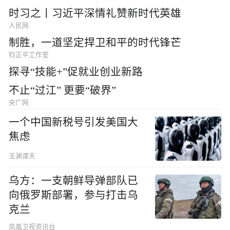
时习之丨习近平深情礼赞新时代英雄
人民网
制胜，一道坚定捍卫和平的时代锋芒
钧正平工作室
探寻“技能+”促就业创业新路
不止“过江” 更要“破界”
央广网
一个中国新税号引发美国大
焦虑
玉渊谭天
乌方：一支朝鲜导弹部队已
向俄罗斯部署，参与打击乌
克兰
凤凰卫视资讯台