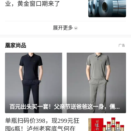
业，黄金窗口期来了
展开更多
凰家尚品
百元出头买一套！父亲节送爸爸这一身，儒雅有型还凉爽
单瓶扫码价398，现299元狂
囤6瓶！泸州老窖底气何在