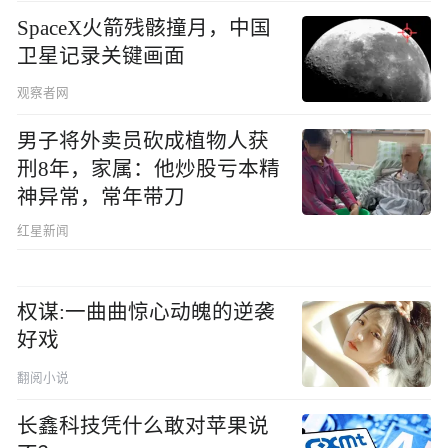
SpaceX火箭残骸撞月，中国
卫星记录关键画面
观察者网
男子将外卖员砍成植物人获
刑8年，家属：他炒股亏本精
神异常，常年带刀
红星新闻
权谋:一曲曲惊心动魄的逆袭
好戏
翻阅小说
长鑫科技凭什么敢对苹果说