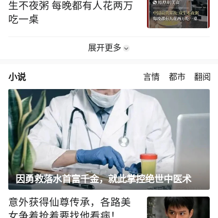
生不夜粥 每晚都有人花两万
吃一桌
展开更多
小说
言情
都市
翻阅
因勇救落水首富千金，就此掌控绝世中医术
意外获得仙尊传承，各路美
女争着抢着要找他看病！