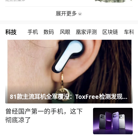
展开更多
科技
手机
数码
风眼
凰家评测
区块链
车科
81款主流耳机全军覆没：ToxFree检测发现均含对人体有害化学物质
曾经国产第一的手机，这下
彻底凉了