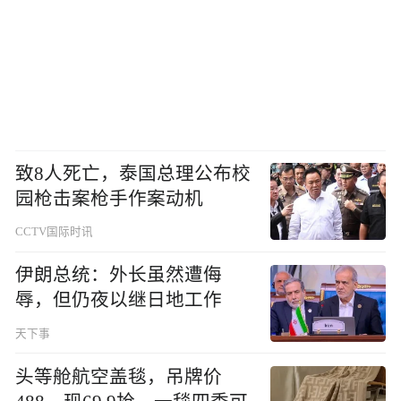
致8人死亡，泰国总理公布校
园枪击案枪手作案动机
CCTV国际时讯
伊朗总统：外长虽然遭侮
辱，但仍夜以继日地工作
天下事
头等舱航空盖毯，吊牌价