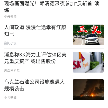
现场画面曝光！赖清德深夜参加“反斩首”演
练
小央视频
人间政道:漫漫仕途幸有红颜
知己
翻阅小说
消息称SK海力士评估30亿美
元重庆资产 或出售股份
凤凰网科技
乌克兰石油公司设施遭遇大
规模袭击
央视新闻