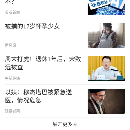
不？
看看新闻
被捕的17岁怀孕少女
南风窗
周末打虎！退休1年后，宋致
远被查
中新经纬
以媒：穆杰塔巴被紧急送
医，情况危急
观察者网
展开更多