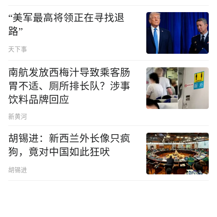
“美军最高将领正在寻找退
路”
天下事
南航发放西梅汁导致乘客肠
胃不适、厕所排长队？涉事
饮料品牌回应
新黄河
胡锡进：新西兰外长像只疯
狗，竟对中国如此狂吠
胡锡进