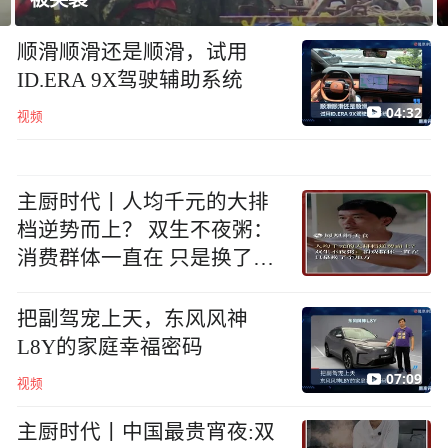
顺滑顺滑还是顺滑，试用
ID.ERA 9X驾驶辅助系统
04:32
视频
主厨时代丨人均千元的大排
档逆势而上？ 双生不夜粥：
消费群体一直在 只是换了个
地方
把副驾宠上天，东风风神
L8Y的家庭幸福密码
07:09
视频
主厨时代丨中国最贵宵夜:双