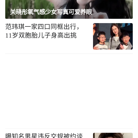
关晓彤氧气感少女写真可爱养眼
范玮琪一家四口同框出行，
11岁双胞胎儿子身高出挑
曝知名男星违反交规被约谈