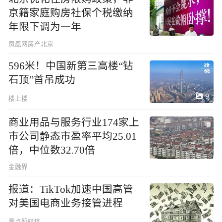
京籍家庭购房社保个税缴纳
年限下调为一年
凤凰网房产北京
596米！中国新第三高楼“钻
石顶”首吊成功
9
楼上楼
商业用品与服务行业174家上
市公司静态市盈率平均25.01
倍，中位数32.70倍
金融界
报道：TikTok加速中国高管
对美国电商业务接管进程
观点新媒体