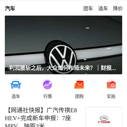
汽车
团车
选车
降价
利润腰斩之后，大众如何布局未来？｜财报全视角
选车
行情
团购
实拍
【网通社快报】广汽传祺E8
HEV+完成新车申报：7座
MPV，轴距3米