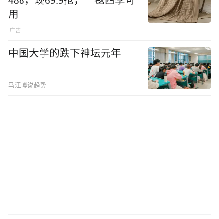
488，现69.9抢，一毯四季可
用
中国大学的跌下神坛元年
马江博说趋势