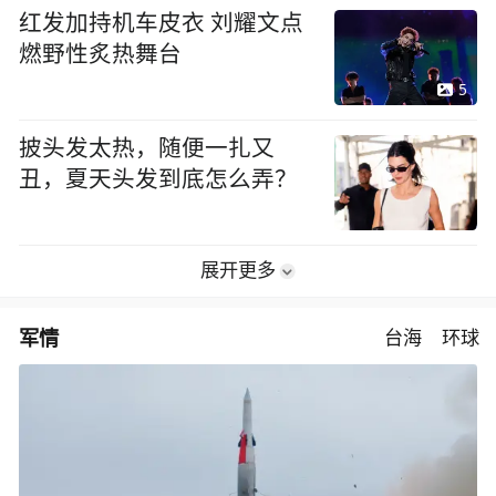
红发加持机车皮衣 刘耀文点
燃野性炙热舞台
5
披头发太热，随便一扎又
丑，夏天头发到底怎么弄？
展开更多
军情
台海
环球