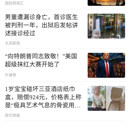
国际财闻汇
男童遭漏诊身亡，首诊医生
被判刑一年，出狱后发帖讲
述接诊经过
大风新闻
“向特朗普同志致敬！”美国
超级抹红大赛开始了
牛弹琴
1岁宝宝碰坏三亚酒店纸巾
盒，赔偿924元，价格表上称
是“极具艺术气息的骨瓷用
品”
现代快报