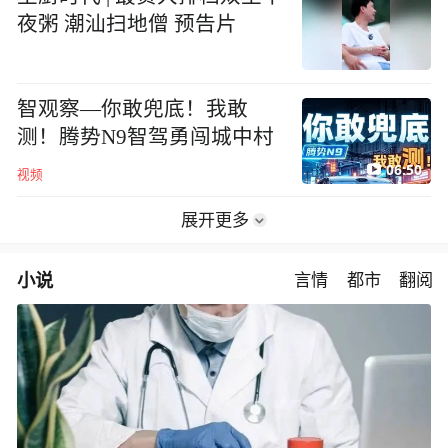
夜粥 潮汕扫地僧 预告片
智观察—你敢兜底！我敢
测！腾势N9智驾勇闯城中村
06:50
视频
展开更多
小说
言情
都市
翻阅