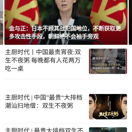
金与正：日本不顾其战犯国地位，不断获取更
多攻击性手段，朝鲜绝不会袖手旁观
主厨时代丨中国最贵宵夜:双
生不夜粥 每晚都有人花两万
吃一桌
主厨时代 | 中国”最贵“大排档
潮汕扫地僧：双生不夜粥
主厨时代 | 最贵大排档双生不