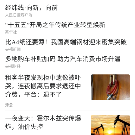
经纬线·向新，向前
人民日报客户端
“十五五”开局之年传统产业转型焕新
新华社
比A4纸还要薄！我国高端钢材迎来密集突破
央视新闻
多地购车补贴加码 助力汽车消费市场升温
央视财经
租客半夜发现柜中遗像被吓
哭，连夜搬离后要求退还中
介费，平台：退不了
津云
一夜变天：霍尔木兹突传爆
炸，油价失控