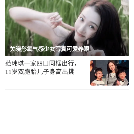
关晓彤氧气感少女写真可爱养眼
范玮琪一家四口同框出行，
11岁双胞胎儿子身高出挑