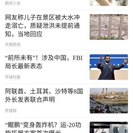
翻阅小说
网友称儿子在景区被大水冲
走溺亡，质疑泄洪未提前通
知，当地回应
天眼新闻
“前所未有”！涉及中国，FBI
局长最新表态
环球时报
阿联酋、土耳其、沙特等8国
外长发表联合声明
环球网
“鲲鹏”变身轰炸机？运-20功