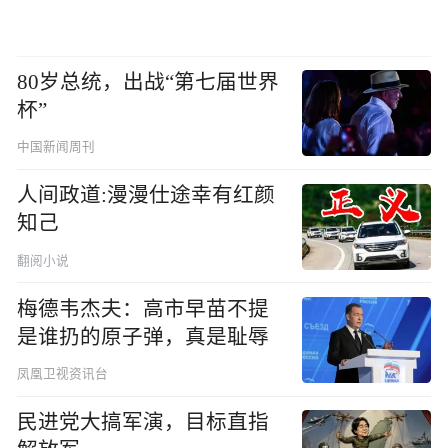
80岁总统，出战“第七届世界
杯”
中国新闻周刊
人间政道:漫漫仕途幸有红颜
知己
翻阅小说
梅德韦杰夫：高市早苗不提
是谁扔的原子弹，真是耻辱
凤凰卫视资讯台
民进党大搞军演，目标直指