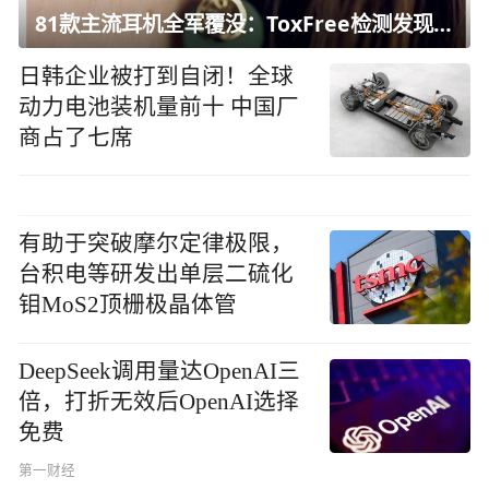
81款主流耳机全军覆没：ToxFree检测发现均含对人体有害化学物质
日韩企业被打到自闭！全球
动力电池装机量前十 中国厂
商占了七席
有助于突破摩尔定律极限，
台积电等研发出单层二硫化
钼MoS2顶栅极晶体管
DeepSeek调用量达OpenAI三
倍，打折无效后OpenAI选择
免费
第一财经