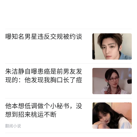
曝知名男星违反交规被约谈
朱洁静自曝患癌是前男友发
现的：他发现我胸口长了痘
他本想低调做个小秘书，没
想到招来桃运不断
翻阅小说