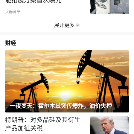
能拓展方案首次曝光
兵器肖宁
展开更多
财经
一夜变天：霍尔木兹突传爆炸，油价失控
特朗普：对多晶硅及其衍生
产品加征关税