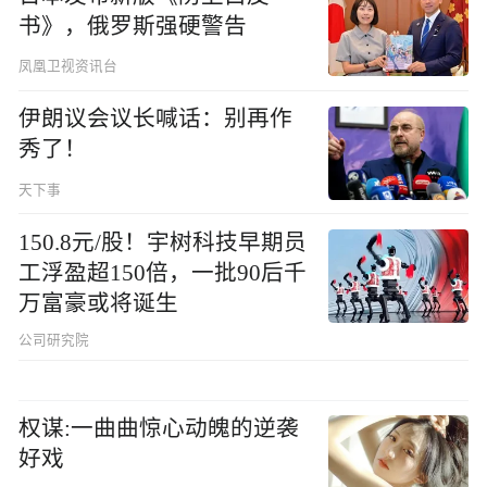
书》，俄罗斯强硬警告
凤凰卫视资讯台
伊朗议会议长喊话：别再作
秀了！
天下事
150.8元/股！宇树科技早期员
工浮盈超150倍，一批90后千
万富豪或将诞生
公司研究院
权谋:一曲曲惊心动魄的逆袭
好戏