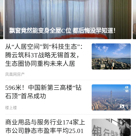
上海未建成的地标：“人”字大楼
从“人居空间”到“科技生态”：
腾云筑科3T战略无锡首发，
生态圈协同重构未来人居
凤凰网房产
596米！中国新第三高楼“钻
石顶”首吊成功
9
楼上楼
商业用品与服务行业174家上
市公司静态市盈率平均25.01