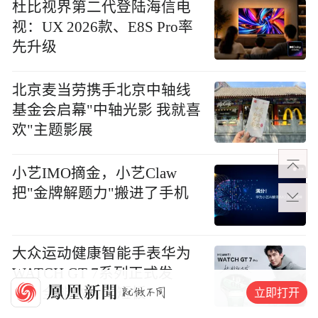
杜比视界第二代登陆海信电
视：UX 2026款、E8S Pro率
先升级
北京麦当劳携手北京中轴线
基金会启幕"中轴光影 我就喜
欢"主题影展
小艺IMO摘金，小艺Claw
把"金牌解题力"搬进了手机
大众运动健康智能手表华为
WATCH GT 7系列正式发
立即打开
布，全能体验无短板