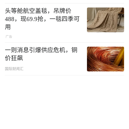
头等舱航空盖毯，吊牌价
488，现69.9抢，一毯四季可
用
一则消息引爆供应危机，铜
价狂飙
国际财闻汇