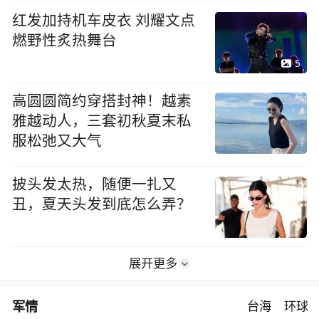
红发加持机车皮衣 刘耀文点
燃野性炙热舞台
5
高圆圆简约穿搭封神！越素
雅越动人，三套初秋夏末私
服松弛又大气
披头发太热，随便一扎又
丑，夏天头发到底怎么弄？
展开更多
军情
台海
环球