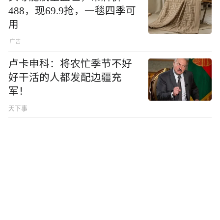
488，现69.9抢，一毯四季可
用
卢卡申科：将农忙季节不好
好干活的人都发配边疆充
军！
天下事