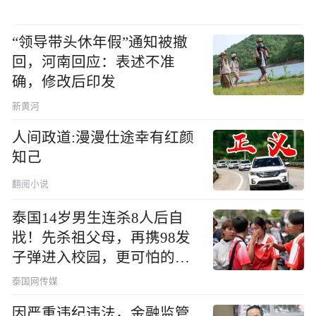
“领导带头休年假”通知被撤
回，河南回应：表述不准
确，修改后印发
新黄河
人间政道:漫漫仕途幸有红颜
知己
翻阅小说
泰国14岁男生连杀8人后自
戕！先杀祖父母，再携98发
子弹进入校园，更可怕的细
节公布了
泰国网传媒
因严重违纪违法，金融监管