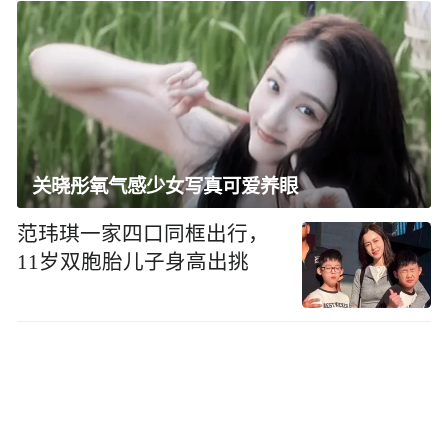
关晓彤氧气感少女写真可爱养眼
范玮琪一家四口同框出行，
11岁双胞胎儿子身高出挑