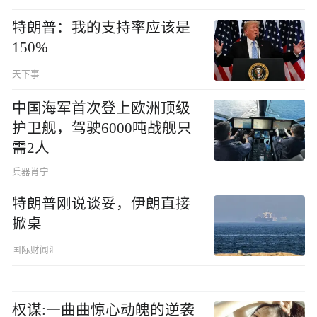
特朗普：我的支持率应该是
150%
天下事
中国海军首次登上欧洲顶级
护卫舰，驾驶6000吨战舰只
需2人
兵器肖宁
特朗普刚说谈妥，伊朗直接
掀桌
国际财闻汇
权谋:一曲曲惊心动魄的逆袭