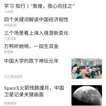
学习·知行丨“敦煌，我心向往之”
人民网
四个关键词解读中国经济韧性
央视新闻
三个场景看上海入境游新变化
人民日报
万鸭听她哨，一田生双金
荆楚网
中国大学的跌下神坛元年
马江博说趋势
SpaceX火箭残骸撞月，中国
卫星记录关键画面
观察者网