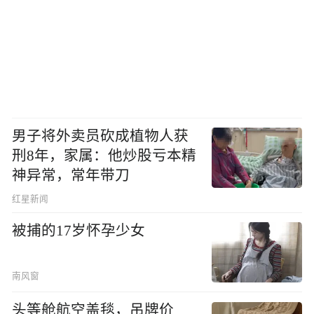
男子将外卖员砍成植物人获
刑8年，家属：他炒股亏本精
神异常，常年带刀
红星新闻
被捕的17岁怀孕少女
南风窗
头等舱航空盖毯，吊牌价