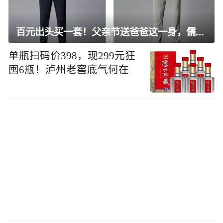
百元出头买一套！父亲节送爸爸这一身，儒雅有型还凉爽
单瓶扫码价398，现299元狂
囤6瓶！泸州老窖底气何在