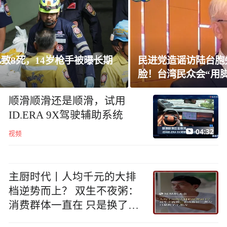
民进党造谣访陆台胞失联，夏立言：数据打
脸！台湾民众会“用脚投票”
顺滑顺滑还是顺滑，试用
ID.ERA 9X驾驶辅助系统
04:32
视频
主厨时代丨人均千元的大排
档逆势而上？ 双生不夜粥：
消费群体一直在 只是换了个
地方