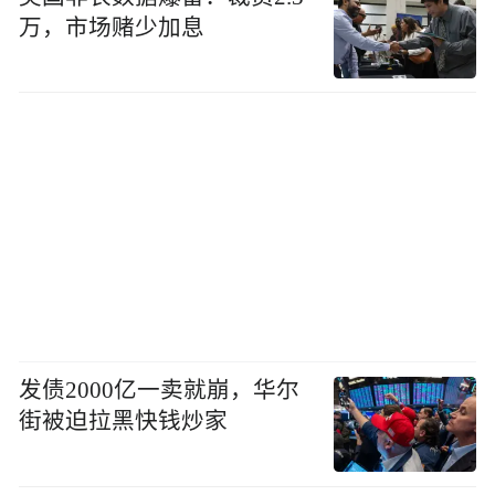
万，市场赌少加息
发债2000亿一卖就崩，华尔
街被迫拉黑快钱炒家