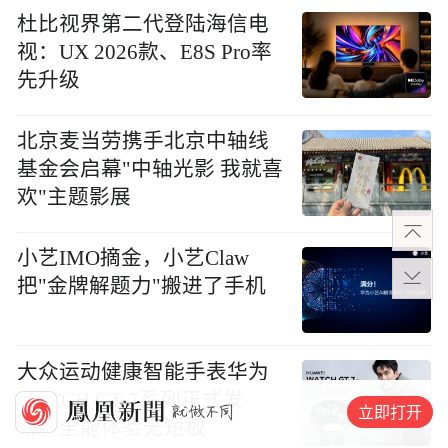
杜比视界第二代登陆海信电
视：UX 2026款、E8S Pro率
先升级
北京麦当劳携手北京中轴线
基金会启幕"中轴光影 我就喜
欢"主题影展
小艺IMO摘金，小艺Claw
把"金牌解题力"搬进了手机
大众运动健康智能手表华为
WATCH GT 7系列正式发
立即打开
布，全能体验无短板