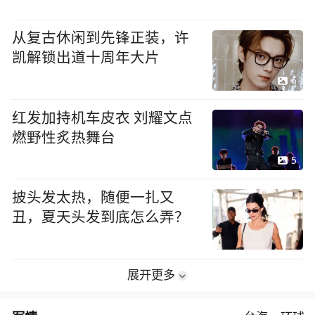
从复古休闲到先锋正装，许
凯解锁出道十周年大片
6
红发加持机车皮衣 刘耀文点
燃野性炙热舞台
5
披头发太热，随便一扎又
丑，夏天头发到底怎么弄？
展开更多