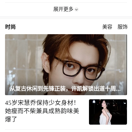
展开更多
时尚
美容
服饰
从复古休闲到先锋正装，许凯解锁出道十周年大片
45岁宋慧乔保持少女身材！
她瘦而不柴兼具成熟韵味美
爆了