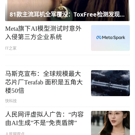
81款主流耳机全军覆没：ToxFree检测发现均含对人体有害化学物质
Meta旗下AI模型测试时意外
入侵第三方企业系统
IT之家
马斯克宣布：全球规模最大
芯片厂Terafab 面积是五角大
楼50倍
快科技
人民网评虚拟人广告：“内容
由AI生成”不是“免责盾牌”
人民网观点