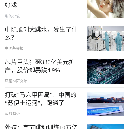
好戏
翻阅小说
中际旭创大跳水，发生了什
么？
中国基金报
芯片巨头狂砸380亿美元扩
产，股价却暴跌4.9%
凤凰AI研究院
打破“马六甲困局”！中国的
“苏伊士运河”，跑通了
智谷趋势
外媒：字节跳动训练10万亿