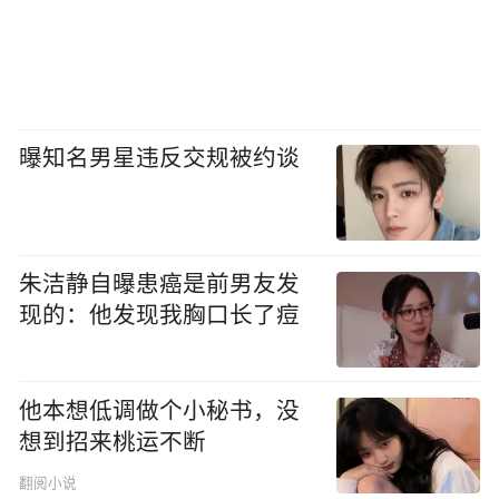
曝知名男星违反交规被约谈
朱洁静自曝患癌是前男友发
现的：他发现我胸口长了痘
他本想低调做个小秘书，没
想到招来桃运不断
翻阅小说