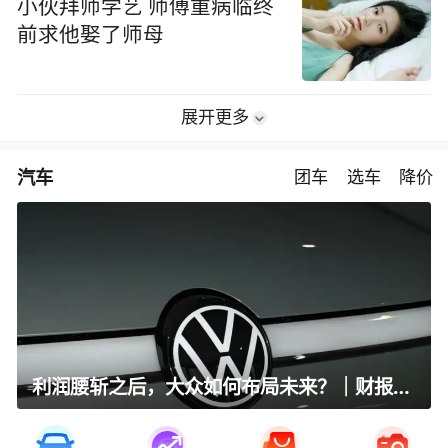
小伙拜师学艺 师傅重病临终
前求他娶了师母
展开更多
汽车
团车
选车
降价
利润腰斩之后，大众如何布局未来？｜财报全视角