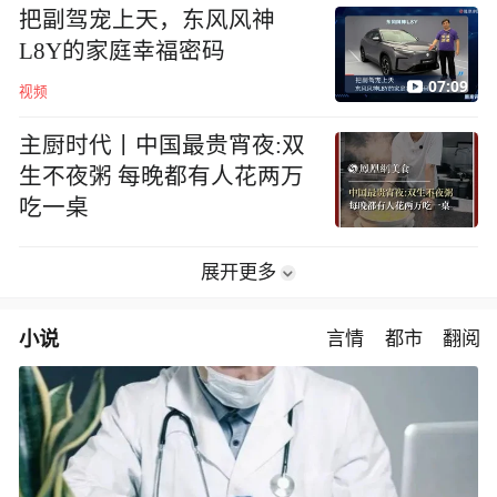
把副驾宠上天，东风风神
L8Y的家庭幸福密码
07:09
视频
主厨时代丨中国最贵宵夜:双
生不夜粥 每晚都有人花两万
吃一桌
展开更多
小说
言情
都市
翻阅