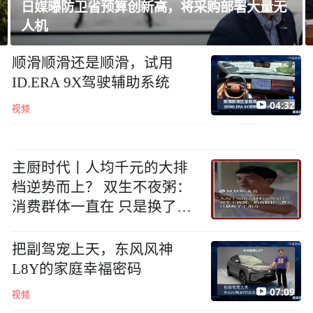
韩国足协就“性招待”外国裁判丑闻致歉
顺滑顺滑还是顺滑，试用
ID.ERA 9X驾驶辅助系统
04:32
视频
主厨时代丨人均千元的大排
档逆势而上？ 双生不夜粥：
消费群体一直在 只是换了个
地方
把副驾宠上天，东风风神
L8Y的家庭幸福密码
07:09
视频