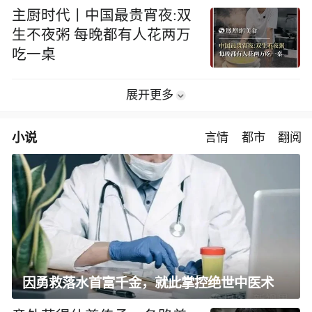
主厨时代丨中国最贵宵夜:双
生不夜粥 每晚都有人花两万
吃一桌
展开更多
小说
言情
都市
翻阅
因勇救落水首富千金，就此掌控绝世中医术