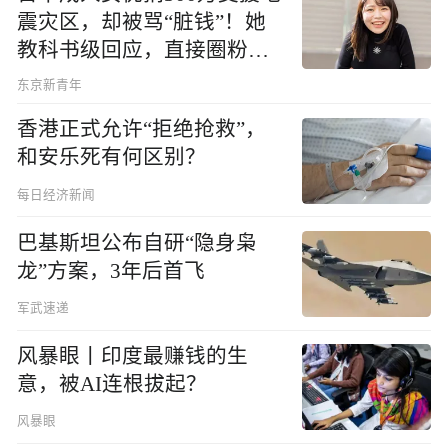
震灾区，却被骂“脏钱”！她
教科书级回应，直接圈粉无
数
东京新青年
香港正式允许“拒绝抢救”，
和安乐死有何区别？
每日经济新闻
巴基斯坦公布自研“隐身枭
龙”方案，3年后首飞
军武速递
风暴眼丨印度最赚钱的生
意，被AI连根拔起？
风暴眼