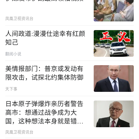
凤凰卫视资讯台
人间政道:漫漫仕途幸有红颜
知己
翻阅小说
美情报部门：普京或发动有
限攻击，试探北约集体防御
天下事
日本原子弹爆炸亲历者警告
高市：想通过战争成为大
国，这种想法本身就是错误
的
凤凰卫视资讯台