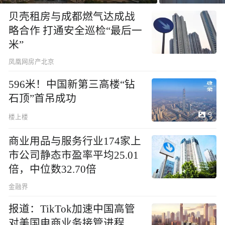
贝壳租房与成都燃气达成战
略合作 打通安全巡检“最后一
米”
凤凰网房产北京
596米！中国新第三高楼“钻
石顶”首吊成功
9
楼上楼
商业用品与服务行业174家上
市公司静态市盈率平均25.01
倍，中位数32.70倍
金融界
报道：TikTok加速中国高管
对美国电商业务接管进程