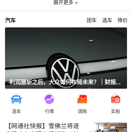
展开更多
汽车
团车
选车
降价
利润腰斩之后，大众如何布局未来？｜财报全视角
选车
行情
团购
实拍
【网通社快报】雪佛兰将逐