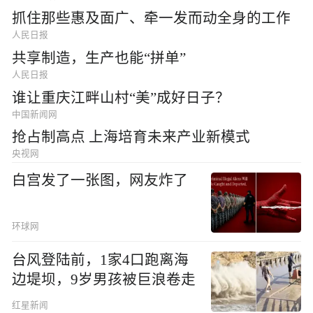
抓住那些惠及面广、牵一发而动全身的工作
人民日报
共享制造，生产也能“拼单”
人民日报
谁让重庆江畔山村“美”成好日子？
中国新闻网
抢占制高点 上海培育未来产业新模式
央视网
白宫发了一张图，网友炸了
环球网
台风登陆前，1家4口跑离海
边堤坝，9岁男孩被巨浪卷走
红星新闻