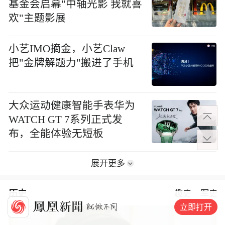
基金会启幕"中轴光影 我就喜
欢"主题影展
小艺IMO摘金，小艺Claw
把"金牌解题力"搬进了手机
大众运动健康智能手表华为
WATCH GT 7系列正式发
布，全能体验无短板
展开更多
历史
趣史
军史
立即打开