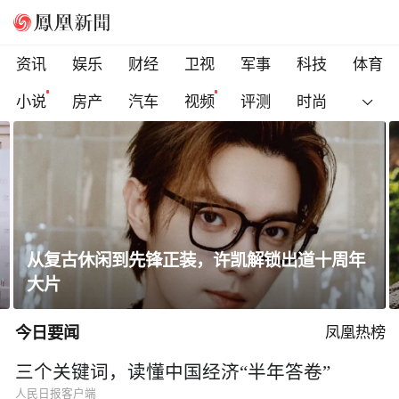
资讯
娱乐
财经
卫视
军事
科技
体育
小说
房产
汽车
视频
评测
时尚
瑞士军工品质「暴走飞织鞋」！透气防滑不闷
脚 ，征服全地形
今日要闻
凤凰热榜
三个关键词，读懂中国经济“半年答卷”
人民日报客户端