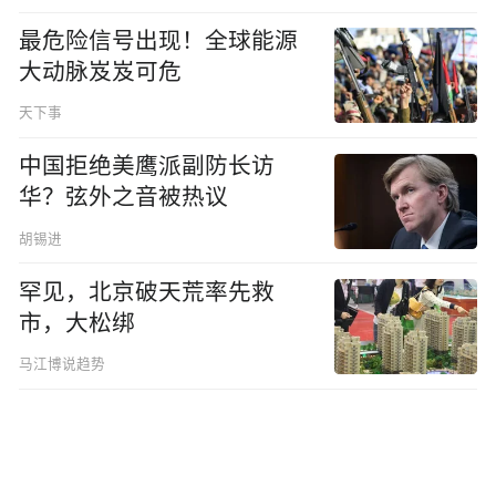
最危险信号出现！全球能源
大动脉岌岌可危
天下事
中国拒绝美鹰派副防长访
华？弦外之音被热议
胡锡进
罕见，北京破天荒率先救
市，大松绑
马江博说趋势