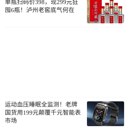
单瓶扫码价398，现299元狂
囤6瓶！泸州老窖底气何在
运动血压睡眠全监测！老牌
国货用199元颠覆千元智能表
市场