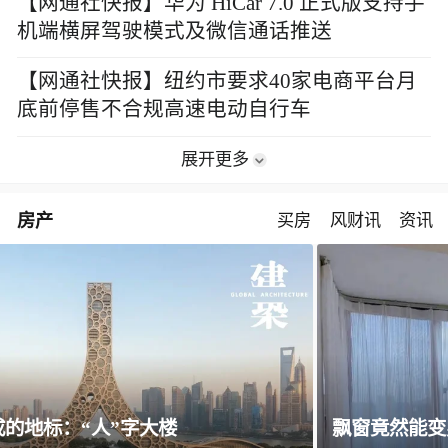
【网通社快报】华为 HiCar 7.0 正式版支持手
机端横屏驾驶模式及微信通话推送
【网通社快报】纽约市要求40家电商平台月
底前停售不合规高速电动自行车
展开更多
房产
买房
风财讯
资讯
飘窗竟然能变身全屋C位 都后悔没早知道！