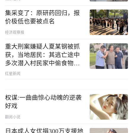
集采变了：原研药回归，报
价极低也要被点名
经济观察报
重大刑案嫌疑人夏某钢被抓
获，当地居民：其逃亡途中
多次潜入村民家中偷食物被
发现
红星新闻
权谋:一曲曲惊心动魄的逆袭
好戏
翻阅小说
日本成人女优捐300万支援地