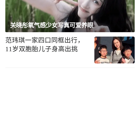
关晓彤氧气感少女写真可爱养眼
范玮琪一家四口同框出行，
11岁双胞胎儿子身高出挑