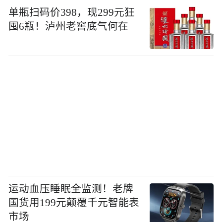
单瓶扫码价398，现299元狂
囤6瓶！泸州老窖底气何在
运动血压睡眠全监测！老牌
国货用199元颠覆千元智能表
市场