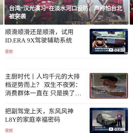
台湾“汉光演习”在淡水河口设防，声称怕台北
被突袭
顺滑顺滑还是顺滑，试用
ID.ERA 9X驾驶辅助系统
04:32
视频
主厨时代丨人均千元的大排
档逆势而上？ 双生不夜粥：
消费群体一直在 只是换了个
地方
把副驾宠上天，东风风神
L8Y的家庭幸福密码
07:09
视频