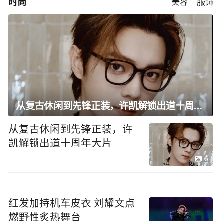
时尚
美容
服饰
从复古休闲到先锋正装，许凯解锁出道十周年大片
从复古休闲到先锋正装，许
凯解锁出道十周年大片
6
红发加持机车皮衣 刘耀文点
燃野性炙热舞台