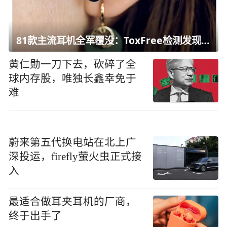
81款主流耳机全军覆没：ToxFree检测发现均含对人体有害化学物质
黄仁勋一刀下去，砍碎了全
球内存股，唯独长鑫幸免于
难
蔚来第五代换电站在北上广
深投运，firefly萤火虫正式接
入
最适合做耳夹耳机的厂商，
终于出手了