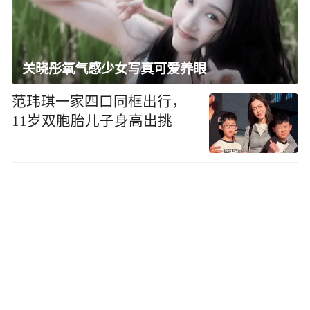
关晓彤氧气感少女写真可爱养眼
范玮琪一家四口同框出行，
11岁双胞胎儿子身高出挑