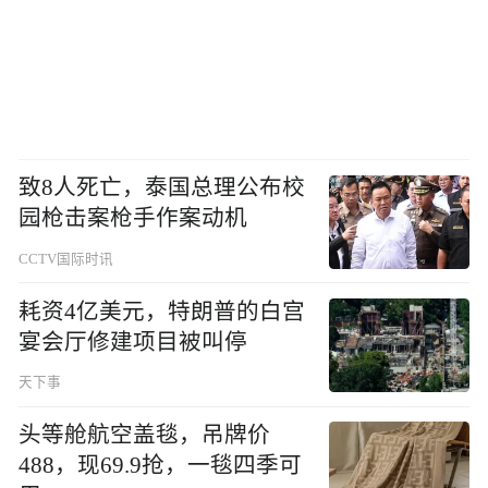
致8人死亡，泰国总理公布校
园枪击案枪手作案动机
CCTV国际时讯
耗资4亿美元，特朗普的白宫
宴会厅修建项目被叫停
天下事
头等舱航空盖毯，吊牌价
488，现69.9抢，一毯四季可