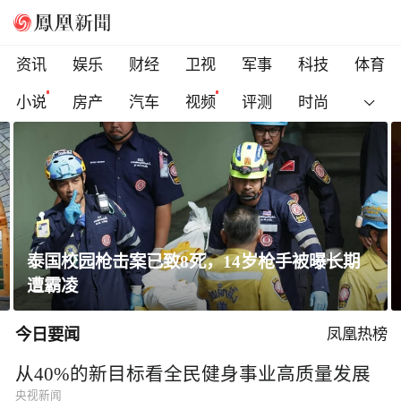
资讯
娱乐
财经
卫视
军事
科技
体育
小说
房产
汽车
视频
评测
时尚
泰国校园枪击案已致8死，14岁枪手被曝长期
遭霸凌
今日要闻
凤凰热榜
从40%的新目标看全民健身事业高质量发展
央视新闻