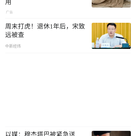
用
周末打虎！退休1年后，宋致
远被查
中新经纬
以媒：穆杰塔巴被紧急送