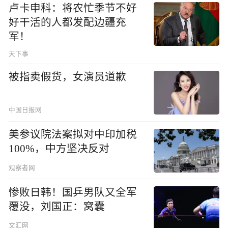
卢卡申科：将农忙季节不好
好干活的人都发配边疆充
军！
天下事
被指卖假货，女演员道歉
中国日报网
美参议院法案拟对中印加税
100%，中方坚决反对
观察者网
惨败日韩！国乒男队又全军
覆没，刘国正：窝囊
文汇网