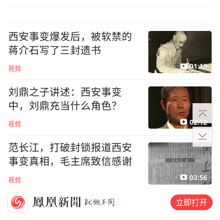
西安事变爆发后，被软禁的
蒋介石写了三封遗书
01:19
视频
刘鼎之子讲述：西安事变
中，刘鼎充当什么角色？
02:12
视频
范长江，打破封锁报道西安
事变真相，毛主席致信感谢
03:56
视频
立即打开
展开更多