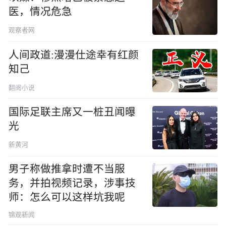
医，情况危急
观察者网
人间政道:漫漫仕途幸有红颜
知己
翻阅小说
国际足联主席又一桩丑闻曝
光
新黄河
男子称做推拿时遭不当服
务，并拍视频记录，涉事技
师：怎么可以这样坑我呢
锦观新闻