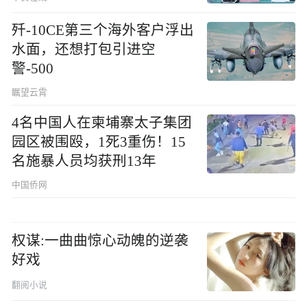
歼-10CE第三个海外客户浮出
水面，还想打包引进空
警-500
瞩望云霄
4名中国人在柬埔寨太子集团
园区被围殴，1死3重伤！15
名施暴人员均获刑13年
中国侨网
权谋:一曲曲惊心动魄的逆袭
好戏
翻阅小说