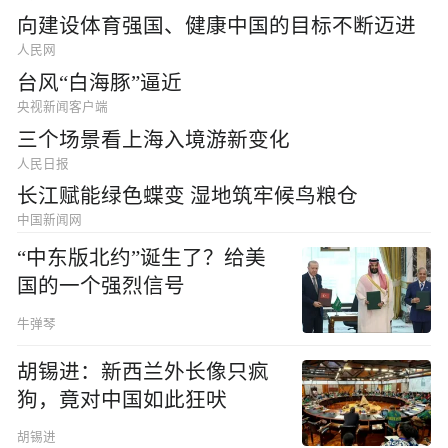
向建设体育强国、健康中国的目标不断迈进
人民网
台风“白海豚”逼近
央视新闻客户端
三个场景看上海入境游新变化
人民日报
长江赋能绿色蝶变 湿地筑牢候鸟粮仓
中国新闻网
“中东版北约”诞生了？给美
国的一个强烈信号
牛弹琴
胡锡进：新西兰外长像只疯
狗，竟对中国如此狂吠
胡锡进