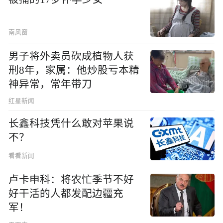
南风窗
男子将外卖员砍成植物人获
刑8年，家属：他炒股亏本精
神异常，常年带刀
红星新闻
长鑫科技凭什么敢对苹果说
不？
看看新闻
卢卡申科：将农忙季节不好
好干活的人都发配边疆充
军！