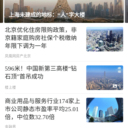
飘窗竟然能变身全屋C位 都后悔没早知道！
北京优化住房限购政策，非
京籍家庭购房社保个税缴纳
年限下调为一年
凤凰网房产北京
596米！中国新第三高楼“钻
石顶”首吊成功
9
楼上楼
商业用品与服务行业174家上
市公司静态市盈率平均25.01
倍，中位数32.70倍
金融界