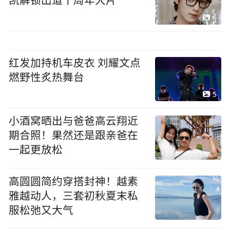
凯解锁出道十周年大片
6
红发加持机车皮衣 刘耀文点
燃野性炙热舞台
5
小酒窝晒出与爸爸高云翔近
期合照！果然还是跟亲爸在
一起更放松
高圆圆简约穿搭封神！越素
雅越动人，三套初秋夏末私
服松弛又大气