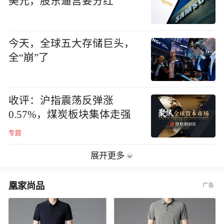
美元，股东逼宫要分红
今天，全球五大存储巨头，
全“崩”了
收评：沪指震荡反弹涨
0.57%，煤炭板块集体走强
专题
展开更多
凰家尚品