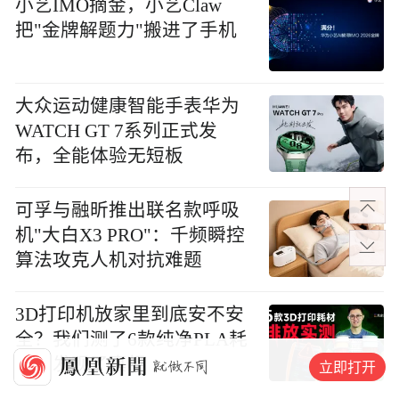
小艺IMO摘金，小艺Claw
把"金牌解题力"搬进了手机
大众运动健康智能手表华为
WATCH GT 7系列正式发
布，全能体验无短板
可孚与融昕推出联名款呼吸
机"大白X3 PRO"：千频瞬控
算法攻克人机对抗难题
3D打印机放家里到底安不安
全？我们测了6款纯净PLA耗
材，发现了真相
立即打开