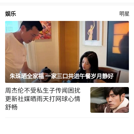
娱乐
明星
朱珠晒全家福 一家三口共进午餐岁月静好
周杰伦不受私生子传闻困扰
更新社媒晒雨天打网球心情
舒畅