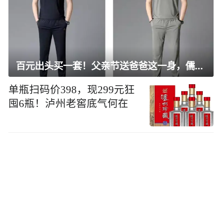
百元出头买一套！父亲节送爸爸这一身，儒雅有型还凉爽
单瓶扫码价398，现299元狂
囤6瓶！泸州老窖底气何在