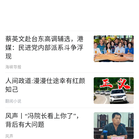
蔡英文赴台东高调辅选，港
媒：民进党内部派系斗争浮
现
海峡导报
人间政道:漫漫仕途幸有红颜
知己
翻阅小说
风声丨“冯院长看上你了”，
背后有大问题
风声