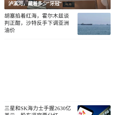
泸溪河，藏着多少“牙冠”
胡塞掐着红海，霍尔木兹谈
判正酣，沙特反手下调亚洲
油价
三星和SK海力士手握2630亿