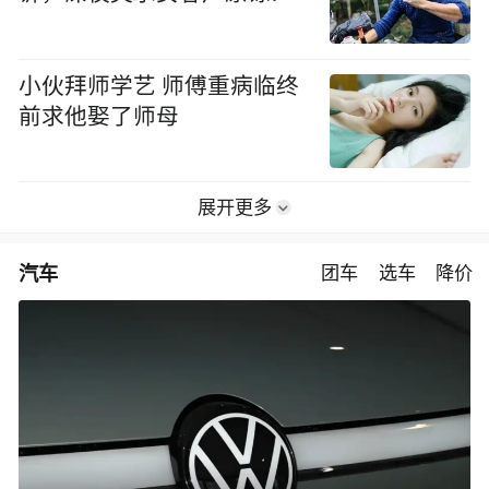
小伙拜师学艺 师傅重病临终
前求他娶了师母
展开更多
汽车
团车
选车
降价