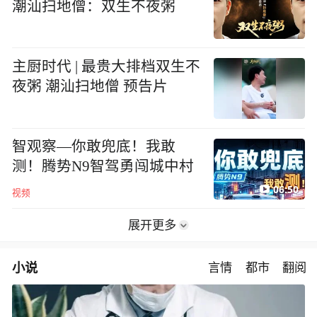
潮汕扫地僧：双生不夜粥
主厨时代 | 最贵大排档双生不
夜粥 潮汕扫地僧 预告片
智观察—你敢兜底！我敢
测！腾势N9智驾勇闯城中村
06:50
视频
展开更多
小说
言情
都市
翻阅