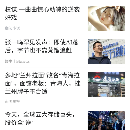
权谋:一曲曲惊心动魄的逆袭
好戏
翻阅小说
张一鸣罕见发声：即使AI落
后，字节也不靠蒸馏追赶
鞭牛士Bianews
多地“兰州拉面”改名“青海拉
面”，面馆老板：青海人，挂
兰州牌子不合适
南国早报
今天，全球五大存储巨头，
股价全“崩”