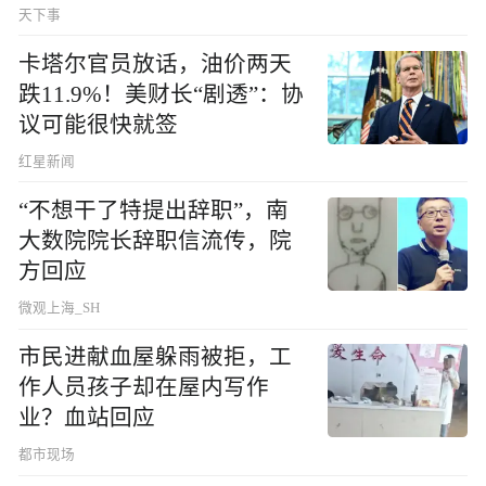
天下事
卡塔尔官员放话，油价两天
跌11.9%！美财长“剧透”：协
议可能很快就签
红星新闻
“不想干了特提出辞职”，南
大数院院长辞职信流传，院
方回应
微观上海_SH
市民进献血屋躲雨被拒，工
作人员孩子却在屋内写作
业？血站回应
都市现场