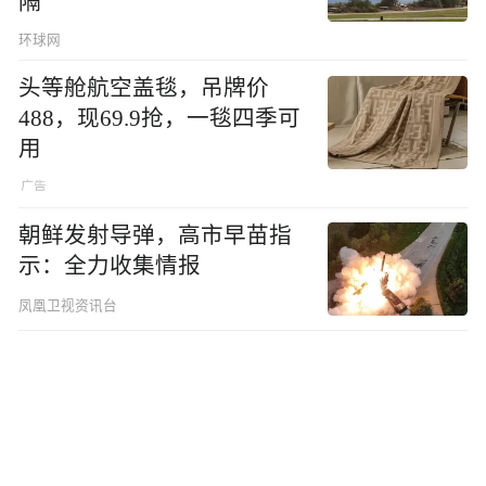
隔”
环球网
头等舱航空盖毯，吊牌价
488，现69.9抢，一毯四季可
用
朝鲜发射导弹，高市早苗指
示：全力收集情报
凤凰卫视资讯台