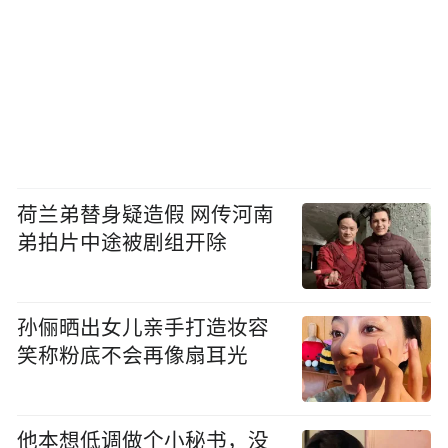
荷兰弟替身疑造假 网传河南
弟拍片中途被剧组开除
孙俪晒出女儿亲手打造妆容
笑称粉底不会再像扇耳光
他本想低调做个小秘书，没