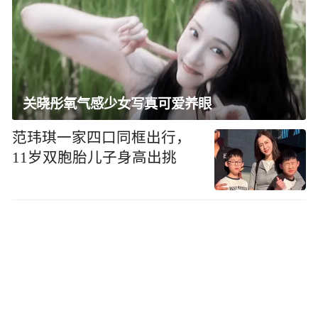
关晓彤氧气感少女写真可爱养眼
范玮琪一家四口同框出行，
11岁双胞胎儿子身高出挑