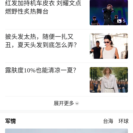
红发加持机车皮衣 刘耀文点
燃野性炙热舞台
5
披头发太热，随便一扎又
丑，夏天头发到底怎么弄？
露肤度10%也能清凉一夏？
展开更多
军情
台海
环球