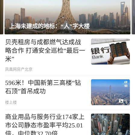
上海未建成的地标：“人”字大楼
贝壳租房与成都燃气达成战
略合作 打通安全巡检“最后一
米”
凤凰网房产北京
596米！中国新第三高楼“钻
石顶”首吊成功
9
楼上楼
商业用品与服务行业174家上
市公司静态市盈率平均25.01
倍，中位数32.70倍