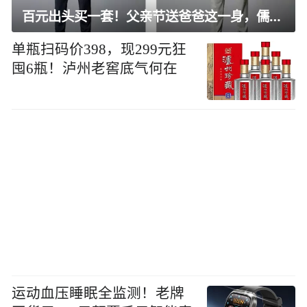
百元出头买一套！父亲节送爸爸这一身，儒雅有型还凉爽
单瓶扫码价398，现299元狂
囤6瓶！泸州老窖底气何在
运动血压睡眠全监测！老牌