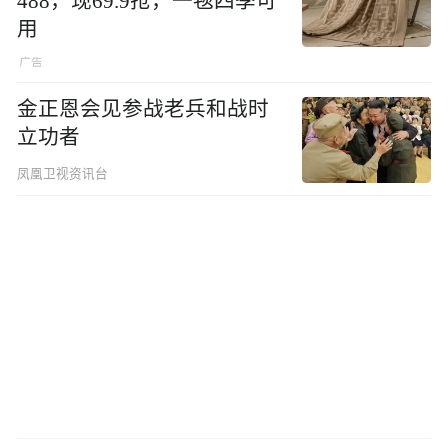
488，现69.9抢，一毯四季可
用
金正恩会见参战老兵和战时
立功者
凤凰卫视资讯台