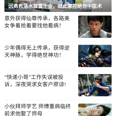
因勇救落水首富千金，就此掌控绝世中医术
意外获得仙尊传承，各路美
女争着抢着要找他看病！
少年偶得无上传承，获得逆
天神脉，学得绝世神功！
“快递小哥”工作失误被投
诉，深夜哭求女客户原谅!
小伙拜师学艺 师傅重病临终
前求他娶了师母