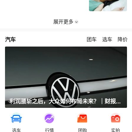
展开更多
汽车
团车
选车
降价
利润腰斩之后，大众如何布局未来？｜财报全视角
选车
行情
团购
实拍