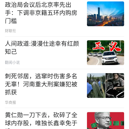
政治局会议后北京率先出
手：下调非京籍五环内购房
门槛
财联社
人间政道:漫漫仕途幸有红颜
知己
翻阅小说
刺死邻居，逃窜时伤害多名
无辜！河南重大刑案嫌犯被
抓获
华商报
黄仁勋一刀下去，砍碎了全
球内存股，唯独长鑫幸免于