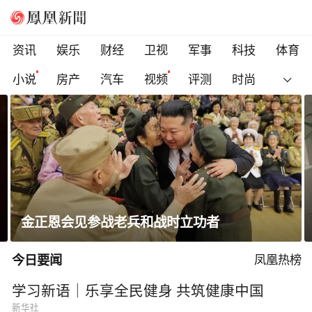
资讯
娱乐
财经
卫视
军事
科技
体育
小说
房产
汽车
视频
评测
时尚
高圆圆晒出游随拍笑容明媚状态松弛
今日要闻
凤凰热榜
学习新语｜乐享全民健身 共筑健康中国
新华社