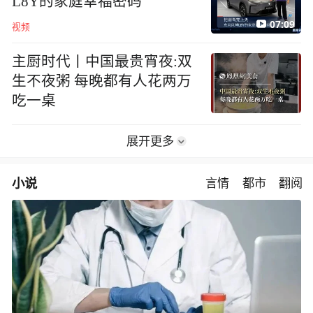
L8Y的家庭幸福密码
07:09
视频
主厨时代丨中国最贵宵夜:双
生不夜粥 每晚都有人花两万
吃一桌
展开更多
小说
言情
都市
翻阅