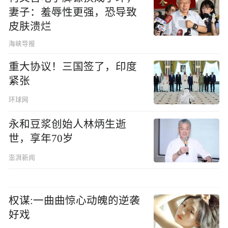
妻子：羞辱性更强，恐导致
皮肤溃烂
海峡导报
重大协议！三国签了，印度
紧张
环球网
永和豆浆创始人林炳生逝
世，享年70岁
澎湃新闻
权谋:一曲曲惊心动魄的逆袭
好戏