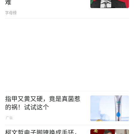
难
字母榜
指甲又黄又硬，竟是真菌惹
的祸！试试这个
柯文哲电子脚镣换成手环，