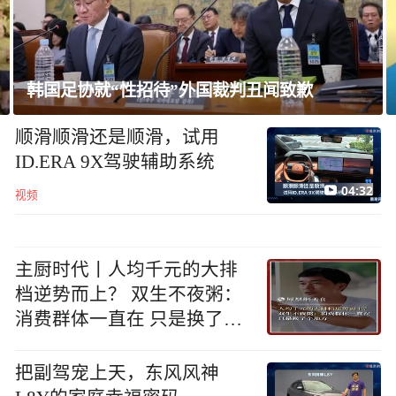
丑闻致歉
巴西总统批鲁比奥：他是罪魁祸首
顺滑顺滑还是顺滑，试用
ID.ERA 9X驾驶辅助系统
04:32
视频
主厨时代丨人均千元的大排
档逆势而上？ 双生不夜粥：
消费群体一直在 只是换了个
地方
把副驾宠上天，东风风神