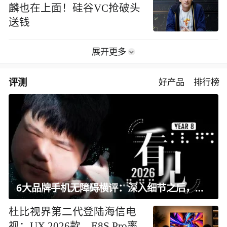
麟也在上面！硅谷VC抢破头
送钱
展开更多
评测
好产品
排行榜
6大品牌手机无障碍横评：深入细节之后，似乎只有苹果能挺住？｜ 看见2026
杜比视界第二代登陆海信电
视：UX 2026款、E8S Pro率