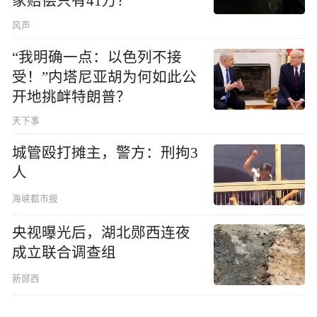
家赔偿只有41万？
风声
“我明确一点：以色列不接
受！”内塔尼亚胡为何如此公
开地挑衅特朗普？
天下事
城管殴打摊主，警方：刑拘3
人
海峡都市报
央视曝光后，湖北郧西连夜
成立联合调查组
新郧西