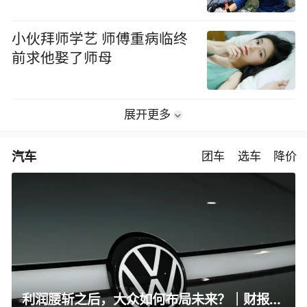
小伙拜师学艺 师傅重病临终
前求他娶了师母
展开更多
汽车
团车
选车
降价
利润腰斩之后，大众如何布局未来？｜财报全视角