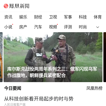
资讯
娱乐
财经
卫视
军事
科技
体育
小说
房产
汽车
视频
评测
时尚
库尔斯克战役两周年系列之三：俄军闪现乌军
作战腹地，朝鲜援兵紧密配合
今日要闻
凤凰热榜
从科技创新看开局起步的时与势
人民日报客户端