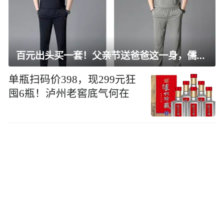
百元出头买一套！父亲节送爸爸这一身，儒雅有型还凉爽
单瓶扫码价398，现299元狂
囤6瓶！泸州老窖底气何在