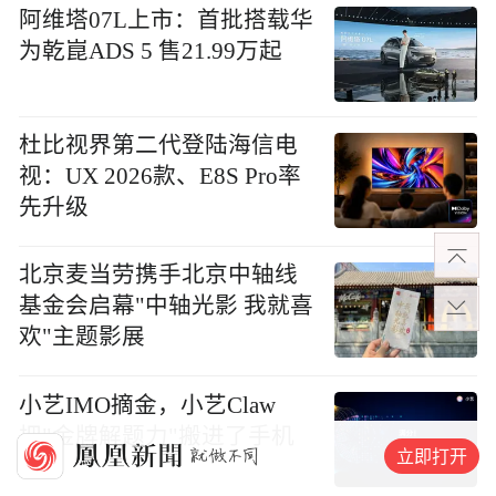
阿维塔07L上市：首批搭载华
为乾崑ADS 5 售21.99万起
杜比视界第二代登陆海信电
视：UX 2026款、E8S Pro率
先升级
北京麦当劳携手北京中轴线
基金会启幕"中轴光影 我就喜
欢"主题影展
小艺IMO摘金，小艺Claw
把"金牌解题力"搬进了手机
立即打开