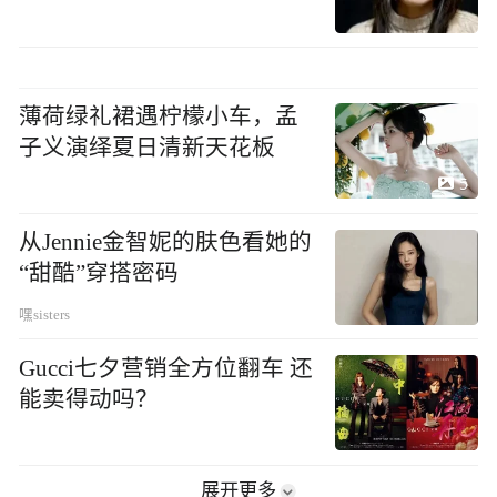
薄荷绿礼裙遇柠檬小车，孟
子义演绎夏日清新天花板
5
从Jennie金智妮的肤色看她的
“甜酷”穿搭密码
嘿sisters
Gucci七夕营销全方位翻车 还
能卖得动吗？
展开更多