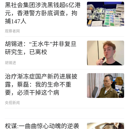
黑社会集团涉洗黑钱超6亿港
元，香港警方卧底调查，拘
捕147人
观察者网
胡锡进：“王水牛”并非复旦
研究生，已离校
胡锡进
治疗渐冻症国产新药进展披
露，蔡磊：我的生命不重
要，必须干掉这个病
央视新闻
权谋:一曲曲惊心动魄的逆袭