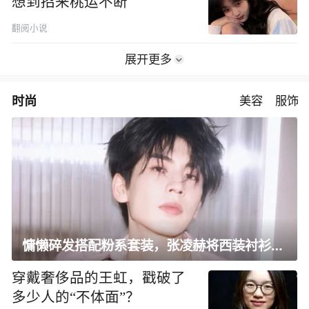
想到招来桃运不断
翻阅小说
展开更多
时尚
美容
服饰
慵懒碎发搭配粉系套装，张凌赫将西装衬衫穿出新花样
穿戴奢侈品的王虹，戳破了
多少人的“不体面”？