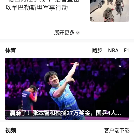
以军巴勒斯坦军事行动
展开更多
体育
跑步
NBA
F1
赢麻了！张本智和独揽27万奖金，国乒4人合计14万
视频
客户端下载