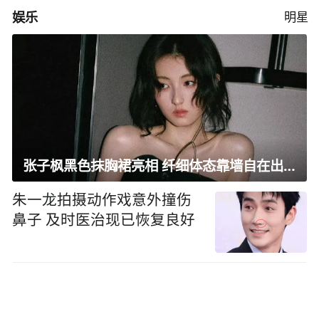
娱乐
明星
张子枫黑色抹胸裙亮相 纤细体态靠墙自在出镜
朱一龙拍摄动作戏意外撞伤
鼻子 及时医治现已恢复良好