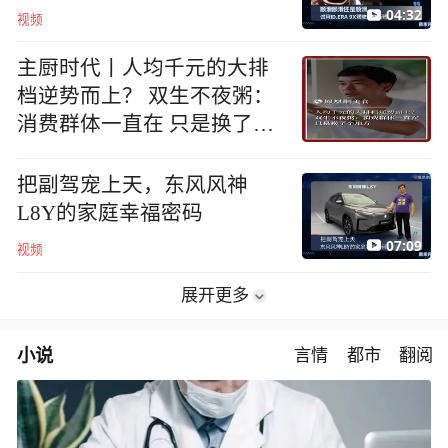
04:32
视频
主厨时代丨人均千元的大排
档逆势而上？ 双生不夜粥：
消费群体一直在 只是换了个
地方
把副驾宠上天，东风风神
L8Y的家庭幸福密码
07:09
视频
展开更多
小说
言情
都市
翻阅