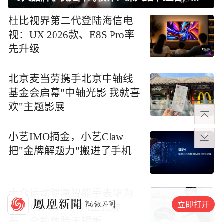
杜比视界第二代登陆海信电
视：UX 2026款、E8S Pro率
先升级
北京麦当劳携手北京中轴线
基金会启幕"中轴光影 我就喜
欢"主题影展
小艺IMO摘金，小艺Claw
把"金牌解题力"搬进了手机
大众运动健康智能手表华为
立即打开
WATCH GT 7系列正式发
布，全能体验无短板