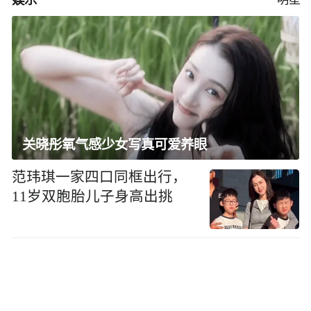
关晓彤氧气感少女写真可爱养眼
范玮琪一家四口同框出行，
11岁双胞胎儿子身高出挑