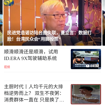
自民党内现分歧，不少对华友好议员疏远高市
内阁
顺滑顺滑还是顺滑，试用
ID.ERA 9X驾驶辅助系统
04:32
视频
主厨时代丨人均千元的大排
档逆势而上？ 双生不夜粥：
消费群体一直在 只是换了个