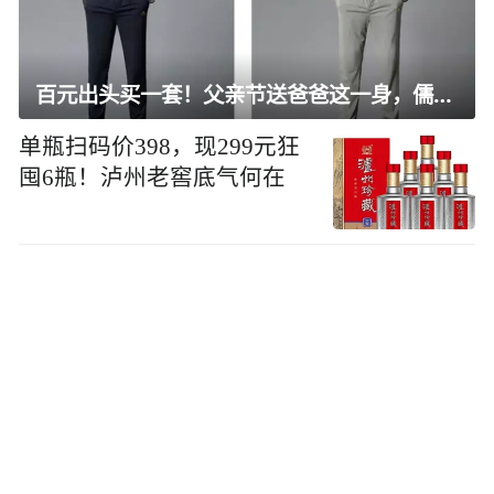
百元出头买一套！父亲节送爸爸这一身，儒雅有型还凉爽
单瓶扫码价398，现299元狂
囤6瓶！泸州老窖底气何在