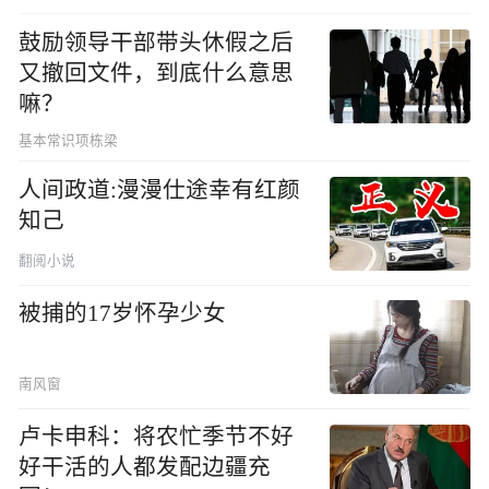
鼓励领导干部带头休假之后
又撤回文件，到底什么意思
嘛？
基本常识项栋梁
人间政道:漫漫仕途幸有红颜
知己
翻阅小说
被捕的17岁怀孕少女
南风窗
卢卡申科：将农忙季节不好
好干活的人都发配边疆充