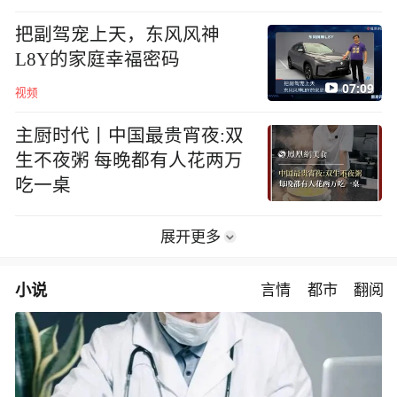
地方
把副驾宠上天，东风风神
L8Y的家庭幸福密码
07:09
视频
主厨时代丨中国最贵宵夜:双
生不夜粥 每晚都有人花两万
吃一桌
展开更多
小说
言情
都市
翻阅