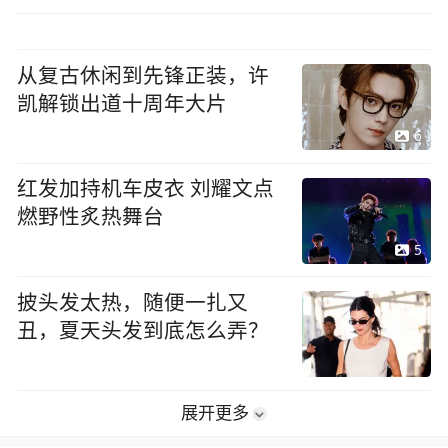
从复古休闲到先锋正装，许
凯解锁出道十周年大片
6
红发加持机车皮衣 刘耀文点
燃野性炙热舞台
5
披头发太热，随便一扎又
丑，夏天头发到底怎么弄？
展开更多