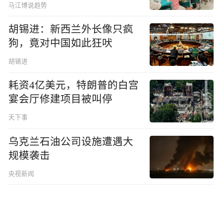
马江博说趋势
胡锡进：新西兰外长像只疯
狗，竟对中国如此狂吠
胡锡进
耗资4亿美元，特朗普的白宫
宴会厅修建项目被叫停
天下事
乌克兰石油公司设施遭遇大
规模袭击
央视新闻