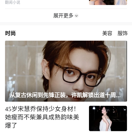
翻阅小说
展开更多
时尚
美容
服饰
从复古休闲到先锋正装，许凯解锁出道十周年大片
45岁宋慧乔保持少女身材！
她瘦而不柴兼具成熟韵味美
爆了