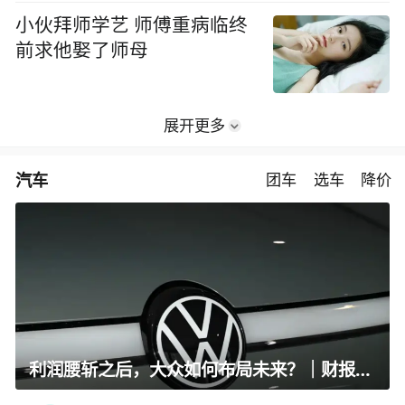
小伙拜师学艺 师傅重病临终
前求他娶了师母
展开更多
汽车
团车
选车
降价
利润腰斩之后，大众如何布局未来？｜财报全视角