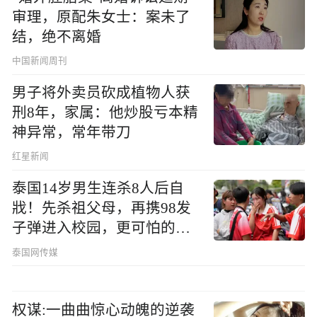
审理，原配朱女士：案未了
结，绝不离婚
中国新闻周刊
男子将外卖员砍成植物人获
刑8年，家属：他炒股亏本精
神异常，常年带刀
红星新闻
泰国14岁男生连杀8人后自
戕！先杀祖父母，再携98发
子弹进入校园，更可怕的细
节公布了
泰国网传媒
权谋:一曲曲惊心动魄的逆袭