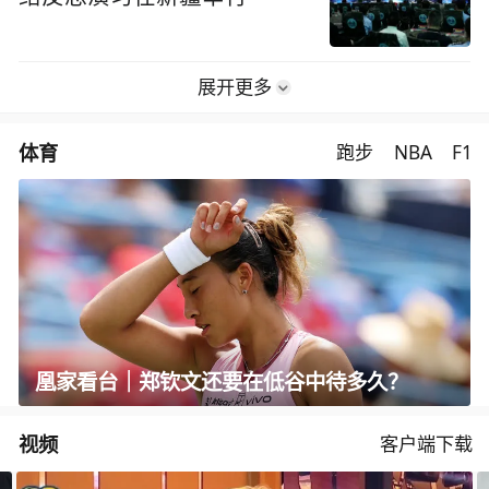
展开更多
体育
跑步
NBA
F1
凰家看台｜郑钦文还要在低谷中待多久？
视频
客户端下载